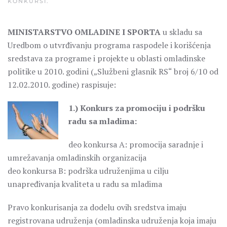
KONKURSI
.
MINISTARSTVO OMLADINE I SPORTA
u skladu sa
Uredbom o utvrđivanju programa raspodele i korišćenja
sredstava za programe i projekte u oblasti omladinske
politike u 2010. godini („Službeni glasnik RS“ broj 6/10 od
12.02.2010. godine) raspisuje:
1.) Konkurs za promociju i podršku
radu sa mladima:
deo konkursa A: promocija saradnje i
umrežavanja omladinskih organizacija
deo konkursa B: podrška udruženjima u cilju
unapređivanja kvaliteta u radu sa mladima
Pravo konkurisanja za dodelu ovih sredstva imaju
registrovana udruženja (omladinska udruženja koja imaju