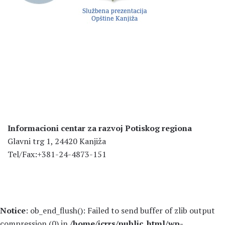
Informacioni centar za razvoj Potiskog regiona
Glavni trg 1, 24420 Kanjiža
Tel/Fax:+381-24-4873-151
Notice
: ob_end_flush(): Failed to send buffer of zlib output
compression (0) in
/home/icrrs/public_html/wp-