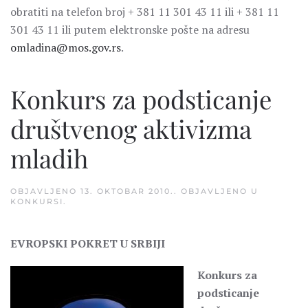
obratiti na telefon broj + 381 11 301 43 11 ili + 381 11
301 43 11 ili putem elektronske pošte na adresu
omladina@mos.gov.rs
.
Konkurs za podsticanje
društvenog aktivizma
mladih
OBJAVLJENO
13. OKTOBAR 2010.
. OBJAVLJENO U
KONKURSI
.
EVROPSKI POKRET U SRBIJI
Konkurs za
podsticanje