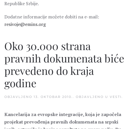
Republike Srbije.
Dodatne informacije možete dobiti na e-mail:
resivoje@emins.org
Oko 30.000 strana
pravnih dokumenata biće
prevedeno do kraja
godine
OBJAVLJENO
13. OKTOBAR 2010.
. OBJAVLJENO U
VESTI
.
Kancelarija za evropske integracije, koja je započela
projekat prevođenja pravnih dokumenata na srpski