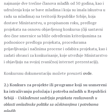
najmanje dve trećine članova mlađih od 30 godina, kao i
udruženja koja se bave mladima i koja su imala iskustva u
radu sa mladima) na teritoriji Republike Srbije, koja
dostave Ministarstvu, u propisanom roku, predloge
projekata na osnovu objavljenog konkursa (čiji sastavni
deo čine smernice sa bliže određenim kriterijumima za
podnosioce predloga projekata, procedurama
prijavljivanja i načinima procene i odabira projekata, kao i
zadati obrasci za konkurisanje, koje utvrđuje Ministarstvo
i objavljuju na svojoj zvaničnoj internet prezentaciji).
Konkursnu dokumentaciju možete preuzeti
ovde
.
2.) Konkurs za projekte ili programe koji su usmereni
ka istraživanju položaja i potreba mladih u Republici
Srbiji
–
Usklađenost sadržaja projekata realizovanih u
oblasti omladinske politike sa očekivanjima i potrebama
mladih