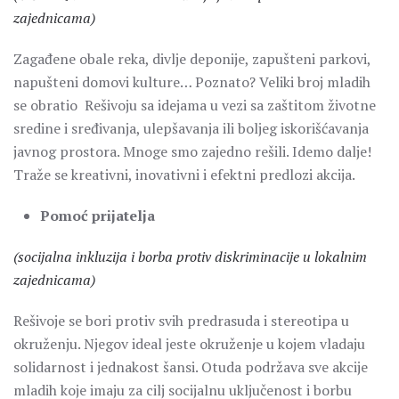
zajednicama)
Zagađene obale reka, divlje deponije, zapušteni parkovi,
napušteni domovi kulture… Poznato? Veliki broj mladih
se obratio Rešivoju sa idejama u vezi sa zaštitom životne
sredine i sređivanja, ulepšavanja ili boljeg iskorišćavanja
javnog prostora. Mnoge smo zajedno rešili. Idemo dalje!
Traže se kreativni, inovativni i efektni predlozi akcija.
Pomoć prijatelja
(socijalna inkluzija i borba protiv diskriminacije u lokalnim
zajednicama)
Rešivoje se bori protiv svih predrasuda i stereotipa u
okruženju. Njegov ideal jeste okruženje u kojem vladaju
solidarnost i jednakost šansi. Otuda podržava sve akcije
mladih koje imaju za cilj socijalnu uključenost i borbu