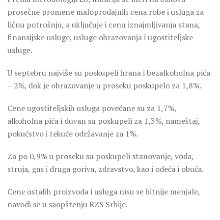
prosečne promene maloprodajnih cena robe i usluga za
ličnu potrošnju, a uključuje i cenu iznajmljivanja stana,
finansijske usluge, usluge obrazovanja i ugostiteljske
usluge.
U septebru najviše su poskupeli hrana i bezalkoholna pića
– 2%, dok je obrazovanje u proseku poskupelo za 1,8%.
Cene ugostiteljskih usluga povećane su za 1,7%,
alkoholna pića i duvan su poskupeli za 1,3%, nameštaj,
pokućstvo i tekuće održavanje za 1%.
Za po 0,9% u proseku su poskupeli stanovanje, voda,
struja, gas i druga goriva, zdravstvo, kao i odeća i obuća.
Cene ostalih proizvoda i usluga nisu se bitnije menjale,
navodi se u saopštenju RZS Srbije.