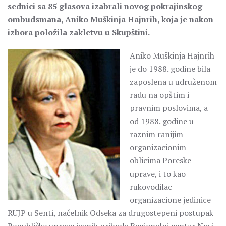
sednici sa 85 glasova izabrali novog pokrajinskog
ombudsmana, Aniko Muškinja Hajnrih, koja je nakon
izbora položila zakletvu u Skupštini.
Aniko Muškinja Hajnrih
je do 1988. godine bila
zaposlena u udruženom
radu na opštim i
pravnim poslovima, a
od 1988. godine u
raznim ranijim
organizacionim
oblicima Poreske
uprave, i to kao
rukovodilac
organizacione jedinice
RUJP u Senti, načelnik Odseka za drugostepeni postupak