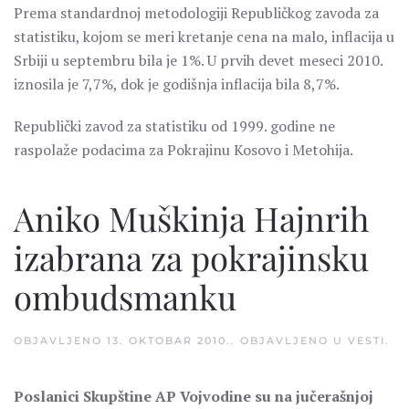
Prema standardnoj metodologiji Republičkog zavoda za
statistiku, kojom se meri kretanje cena na malo, inflacija u
Srbiji u septembru bila je 1%. U prvih devet meseci 2010.
iznosila je 7,7%, dok je godišnja inflacija bila 8,7%.
Republički zavod za statistiku od 1999. godine ne
raspolaže podacima za Pokrajinu Kosovo i Metohija.
Aniko Muškinja Hajnrih
izabrana za pokrajinsku
ombudsmanku
OBJAVLJENO
13. OKTOBAR 2010.
. OBJAVLJENO U
VESTI
.
Poslanici Skupštine AP Vojvodine su na jučerašnjoj