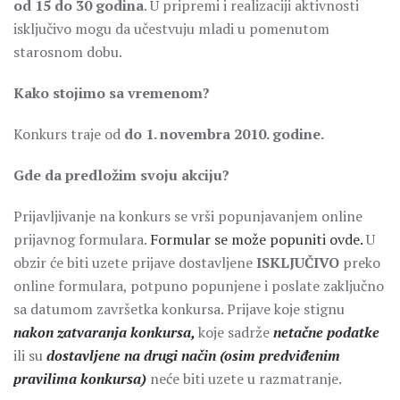
od 15 do 30 godina
. U pripremi i realizaciji aktivnosti
isključivo mogu da učestvuju mladi u pomenutom
starosnom dobu.
Kako stojimo sa vremenom?
Konkurs traje od
do 1. novembra 2010. godine.
Gde da predložim svoju akciju?
Prijavljivanje na konkurs se vrši popunjavanjem online
prijavnog formulara.
Formular se može popuniti ovde.
U
obzir će biti uzete prijave dostavljene
ISKLJUČIVO
preko
online formulara, potpuno popunjene i poslate zaključno
sa datumom završetka konkursa. Prijave koje stignu
nakon zatvaranja konkursa,
koje sadrže
netačne podatke
ili su
dostavljene na drugi način (osim predviđenim
pravilima konkursa)
neće biti uzete u razmatranje.