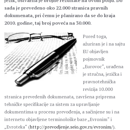
jezik, ostvarila je brojne rezultate na ovom polju. Do
sada je prevedeno oko 22.000 stranica pravnih
dokumenata, pri čemu je planirano da se do kraja
2010. godine, taj broj poveća na 30.000.
Pored toga,
ažuriran je i na sajtu
EU objavljen
pojmovnik
„Eurovoc“, urađena
je stručna, jezička i
pravnotehnička
revizija 10.000
stranica prevedenih dokumenata, završena priprema
tehničke specifikacije za sistem za upravljanje
dokumentima u procesu prevođenja, a sačinjene su i na
internetu objavljene terminološke baze „Evronim“ i
„Evroteka“ (
http://prevodjenje.seio.gov.rs/evronim/
).