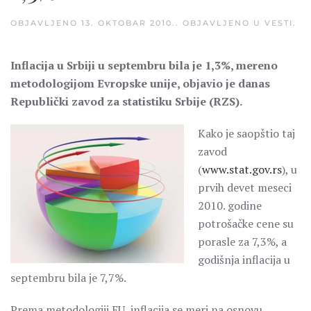
OBJAVLJENO
13. OKTOBAR 2010.
. OBJAVLJENO U
VESTI
.
Inflacija u Srbiji u septembru bila je 1,3%, mereno
metodologijom Evropske unije, objavio je danas
Republički zavod za statistiku Srbije (RZS).
Kako je saopštio taj
zavod
(
www.stat.gov.rs
), u
prvih devet meseci
2010. godine
potrošačke cene su
porasle za 7,3%, a
godišnja inflacija u
septembru bila je 7,7%.
Prema metodologiji EU, inflacija se meri na osnovu