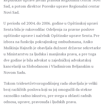
Republičke uprave javnih prihoda Regionalni centar Novi
Sad, a potom direktor Poreske uprave Regionalni centar
Novi Sad.
U periodu od 2004. do 2006. godine u Opštinskoj upravi
Senta bila je rukovodilac Odeljenja za pravne poslove
opštinske uprave i načelnik Opštinske uprave Senta. Pre
izbora na funkciju pokrajinskog ombudsmana, Aniko
Muškinja Hajnrih je obavljala dužnost državne sekretarke
u Ministarstvu za ljudska i manjinska prava, a pre toga
dve godine je bila advokat u zajedničkoj advokatskoj
kancelariji sa Slobodanom i Vladimirom Beljanskim u
Novom Sadu.
Tokom tridesetčetvorogodišnjeg rada obavljala je veliki
broj različitih poslova koji su joj omogućili da stekne
raznoliko radno iskustvo, pre svega u oblasti radnih
odnosa, uprave, pravosuđa i ljudskih prava.