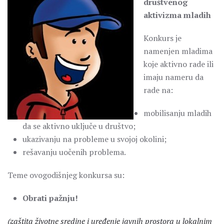
društvenog
aktivizma mladih
Konkurs je
namenjen mladima
koje aktivno rade ili
imaju nameru da
rade na:
mobilisanju mladih
da se aktivno uključe u društvo;
ukazivanju na probleme u svojoj okolini;
rešavanju uočenih problema.
Teme ovogodišnjeg konkursa su:
Obrati pažnju!
(zaštita životne sredine i uređenje javnih prostora u lokalnim