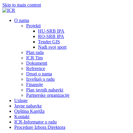
Skip to main content
О nama
Projekti
HU-SRB IPA
RO-SRB IPA
Tender GIS
Nađi svoj sport
Plan rada
ICR Tim
Dokumenti
Reference
Drugi o nama
Izveštaji o radu
Finansije
Plan javnih nabavki
Partnerske organizacije
Usluge
Javne nabavke
Opština Kanjiža
Kontakt
ICR-Informator o radu
Procedure Izbora Direktora