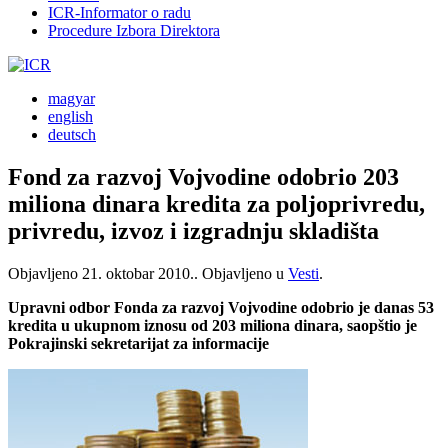
ICR-Informator o radu
Procedure Izbora Direktora
magyar
english
deutsch
Fond za razvoj Vojvodine odobrio 203
miliona dinara kredita za poljoprivredu,
privredu, izvoz i izgradnju skladišta
Objavljeno
21. oktobar 2010.
. Objavljeno u
Vesti
.
Upravni odbor Fonda za razvoj Vojvodine odobrio je danas 53
kredita u ukupnom iznosu od 203 miliona dinara, saopštio je
Pokrajinski sekretarijat za informacije