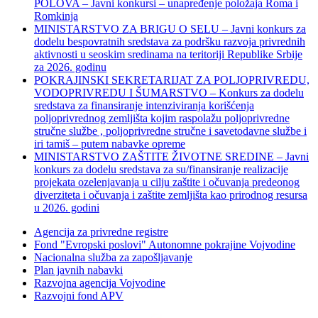
POLOVA – Javni konkursi – unapređenje položaja Roma i
Romkinja
MINISTARSTVO ZA BRIGU O SELU – Javni konkurs za
dodelu bespovratnih sredstava za podršku razvoja privrednih
aktivnosti u seoskim sredinama na teritoriji Republike Srbije
za 2026. godinu
POKRAJINSKI SEKRETARIJAT ZA POLJOPRIVREDU,
VODOPRIVREDU I ŠUMARSTVO – Konkurs za dodelu
sredstava za finansiranje intenziviranja korišćenja
poljoprivrednog zemljišta kojim raspolažu poljoprivredne
stručne službe , poljoprivredne stručne i savetodavne službe i
iri tamiš ‒ putem nabavke opreme
MINISTARSTVO ZAŠTITE ŽIVOTNE SREDINE – Javni
konkurs za dodelu sredstava za su/finansiranje realizacije
projekata ozelenjavanja u cilju zaštite i očuvanja predeonog
diverziteta i očuvanja i zaštite zemljišta kao prirodnog resursa
u 2026. godini
Agencija za privredne registre
Fond "Evropski poslovi" Autonomne pokrajine Vojvodine
Nacionalna služba za zapošljavanje
Plan javnih nabavki
Razvojna agencija Vojvodine
Razvojni fond APV