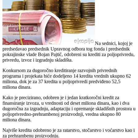
Na sednici, kojoj je
predsedavao predsednik Upravnog odbora tog fonda i predsednik
pokrajinske vlade Bojan Pajtić, odobreni su krediti za poljoprivredu,
privredu, izvoz i izgradnju skladišta.
Konkursom za dugoročno kreditiranje razvojnih privrednih
programa i projekata biće dodeljeno 14 kredita vrednih ukupno 62
miliona, dok je za 37 kredita u poljoprivredi predviđeno 52,5
miliona dinara.
Kako je precizirano, odobren je i jedan kratkoročni kredit za
finansiranje izvoza, u vrednosti od deset miliona dinara, kao i dva
dugoročna za izgradnju, adaptaciju i opremanje skladišnih prostora u
poljoprivredno-prehrambenoj proizvodnji, vredna ukupno 80
miliona dinara.
Najviše kredita odobreno je za ratarstvo, stočarstvo i voćarstvo kao i
za prehrambenu proizvodnju.