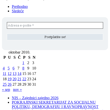
Prethodno
Sledeće
oktobar 2010.
P
U
S
Č
P
S
N
1
2
3
4
5
6
7
8
9
10
11
12
13
14
15
16
17
18
19
20
21
22
23
24
25
26
27
28
29
30
31
« sep
nov »
NIS – Zajednici zajedno 2026
POKRAJINSKI SEKRETARIJAT ZA SOCIJALNU
POLITIKU, DEMOGRAFIJU I RAVNOPRAVNOST