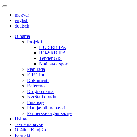
magyar
english
deutsch
О nama
Projekti
HU-SRB IPA
RO-SRB IPA
Tender GIS
Nađi svoj sport
Plan rada
ICR Tim
Dokumenti
Reference
Drugi o nama
Izveštaji o radu
Finansije
Plan javnih nabavki
Partnerske organizacije
Usluge
Javne nabavke
Opština Kanjiža
Kontakt