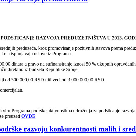
ODSTICANjE RAZVOJA PREDUZETNIŠTVA U 2013. GOD
 i srednjih preduzeća, kroz promovisanje pozitivnih stavova prema preduzet
a koja ispunjavaju uslove iz Programa.
,00 dinara a pravo na sufinansiranje iznosi 50 % ukupnih opravdanih tr
 potiču direktno iz budžeta Republike Srbije.
anji od 500.000,00 RSD niti veći od 3.000.000,00 RSD.
komercijalan.
okviru Programa podrške aktivnostima udruženja za podsticanje razvoja
se preuzeti
OVDE
odrške razvoju konkurentnosti malih i sred