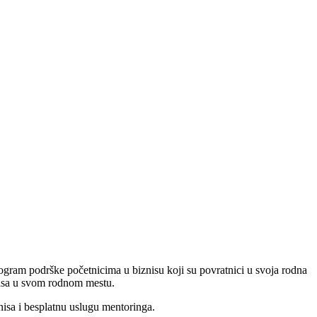
rogram podrške početnicima u biznisu koji su povratnici u svoja rodna
znisa u svom rodnom mestu.
nisa i besplatnu uslugu mentoringa.