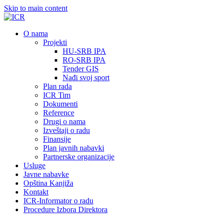
Skip to main content
О nama
Projekti
HU-SRB IPA
RO-SRB IPA
Tender GIS
Nađi svoj sport
Plan rada
ICR Tim
Dokumenti
Reference
Drugi o nama
Izveštaji o radu
Finansije
Plan javnih nabavki
Partnerske organizacije
Usluge
Javne nabavke
Opština Kanjiža
Kontakt
ICR-Informator o radu
Procedure Izbora Direktora