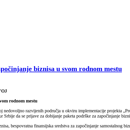
započinjanje biznisa u svom rodnom mestu
VOJ
u svom rodnom mestu
voj nedovoljno razvijenih područja u okviru implementacije projekta „P
ke Srbije da se prijave za dobijanje paketa podrške za započinjanje bi
nisa, bespovratna finansijska sredstva za započinjanje samostalnog biz