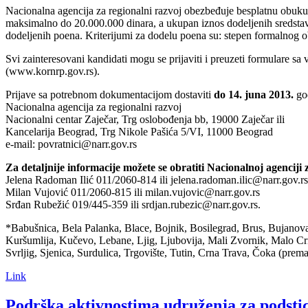
Nacionalna agencija za regionalni razvoj obezbeđuje besplatnu obuku 
maksimalno do 20.000.000 dinara, a ukupan iznos dodeljenih sredstava 
dodeljenih poena. Kriterijumi za dodelu poena su: stepen formalnog obr
Svi zainteresovani kandidati mogu se prijaviti i preuzeti formulare sa
(www.kornrp.gov.rs).
Prijave sa potrebnom dokumentacijom dostaviti
do 14. juna 2013.
god
Nacionalna agencija za regionalni razvoj
Nacionalni centar Zaječar, Trg oslobođenja bb, 19000 Zaječar ili
Kancelarija Beograd, Trg Nikole Pašića 5/VI, 11000 Beograd
e-mail: povratnici@narr.gov.rs
Za detaljnije informacije možete se obratiti Nacionalnoj agenciji 
Jelena Radoman Ilić 011/2060-814 ili jelena.radoman.ilic@narr.gov.rs
Milan Vujović 011/2060-815 ili milan.vujovic@narr.gov.rs
Srđan Rubežić 019/445-359 ili srdjan.rubezic@narr.gov.rs.
*Babušnica, Bela Palanka, Blace, Bojnik, Bosilegrad, Brus, Bujanova
Kuršumlija, Kučevo, Lebane, Ljig, Ljubovija, Mali Zvornik, Malo Crn
Svrljig, Sjenica, Surdulica, Trgovište, Tutin, Crna Trava, Čoka (prema
Link
Podrška aktivnostima udruženja za podstic