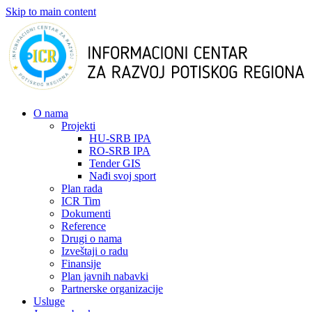
Skip to main content
О nama
Projekti
HU-SRB IPA
RO-SRB IPA
Tender GIS
Nađi svoj sport
Plan rada
ICR Tim
Dokumenti
Reference
Drugi o nama
Izveštaji o radu
Finansije
Plan javnih nabavki
Partnerske organizacije
Usluge