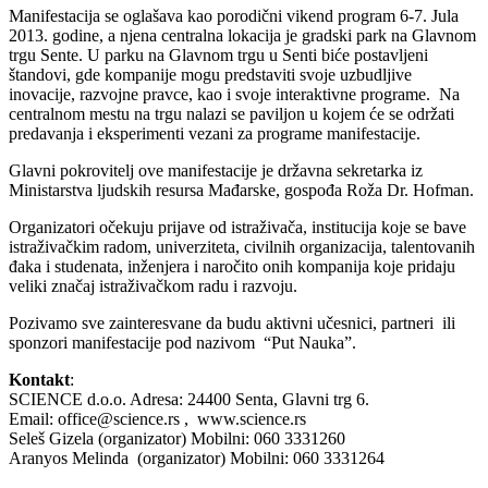
Manifestacija se oglašava kao porodični vikend program 6-7. Jula
2013. godine, a njena centralna lokacija je gradski park na Glavnom
trgu Sente. U parku na Glavnom trgu u Senti biće postavljeni
štandovi, gde kompanije mogu predstaviti svoje uzbudljive
inovacije, razvojne pravce, kao i svoje interaktivne programe. Na
centralnom mestu na trgu nalazi se paviljon u kojem će se održati
predavanja i eksperimenti vezani za programe manifestacije.
Glavni pokrovitelj ove manifestacije je državna sekretarka iz
Ministarstva ljudskih resursa Mađarske, gospođa Roža Dr. Hofman.
Organizatori očekuju prijave od istraživača, institucija koje se bave
istraživačkim radom, univerziteta, civilnih organizacija, talentovanih
đaka i studenata, inženjera i naročito onih kompanija koje pridaju
veliki značaj istraživačkom radu i razvoju.
Pozivamo sve zainteresvane da budu aktivni učesnici, partneri ili
sponzori manifestacije pod nazivom “Put Nauka”.
Kontakt
:
SCIENCE d.o.o. Adresa: 24400 Senta, Glavni trg 6.
Email: office@science.rs , www.science.rs
Seleš Gizela (organizator) Mobilni: 060 3331260
Aranyos Melinda (organizator) Mobilni: 060 3331264