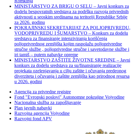
Romkinja
MINISTARSTVO ZA BRIGU O SELU – Javni konkurs za
dodelu bespovratnih sredstava za podršku razvoja privrednih
aktivnosti u seoskim sredinama na teritoriji Republike Srbije
za 2026. godinu
POKRAJINSKI SEKRETARIJAT ZA POLJOPRIVREDU,
VODOPRIVREDU I ŠUMARSTVO – Konkurs za dodelu
sredstava za finansiranje intenziviranja korišćenja
poljoprivrednog zemljišta kojim raspolažu poljoprivredne
stručne službe , poljoprivredne stručne i savetodavne službe i
iri tamiš ‒ putem nabavke opreme
MINISTARSTVO ZAŠTITE ŽIVOTNE SREDINE – Javni
konkurs za dodelu sredstava za su/finansiranje realizacije
projekata ozelenjavanja u cilju zaštite i očuvanja predeonog
diverziteta i očuvanja i zaštite zemljišta kao prirodnog resursa
u 2026. godini
Agencija za privredne registre
Fond "Evropski poslovi" Autonomne pokrajine Vojvodine
Nacionalna služba za zapošljavanje
Plan javnih nabavki
Razvojna agencija Vojvodine
Razvojni fond APV