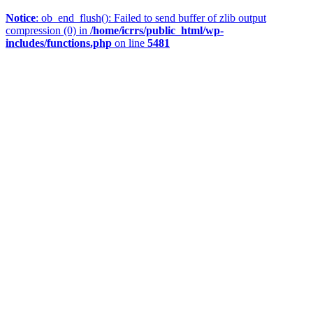
Notice
: ob_end_flush(): Failed to send buffer of zlib output
compression (0) in
/home/icrrs/public_html/wp-
includes/functions.php
on line
5481