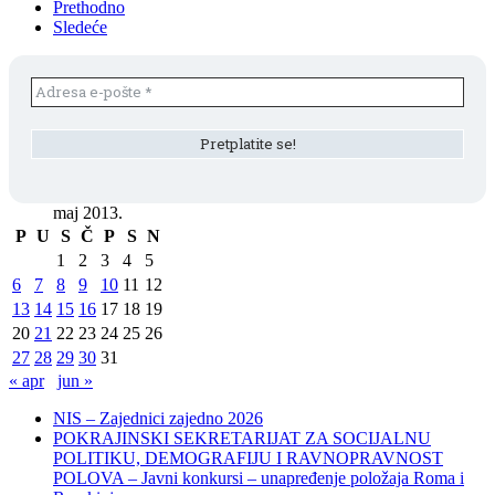
Prethodno
Sledeće
maj 2013.
P
U
S
Č
P
S
N
1
2
3
4
5
6
7
8
9
10
11
12
13
14
15
16
17
18
19
20
21
22
23
24
25
26
27
28
29
30
31
« apr
jun »
NIS – Zajednici zajedno 2026
POKRAJINSKI SEKRETARIJAT ZA SOCIJALNU
POLITIKU, DEMOGRAFIJU I RAVNOPRAVNOST
POLOVA – Javni konkursi – unapređenje položaja Roma i