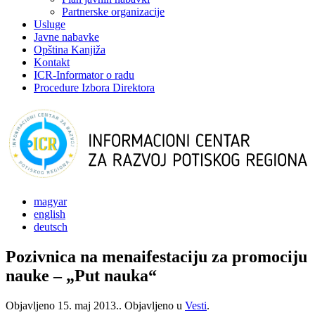
Partnerske organizacije
Usluge
Javne nabavke
Opština Kanjiža
Kontakt
ICR-Informator o radu
Procedure Izbora Direktora
magyar
english
deutsch
Pozivnica na menaifestaciju za promociju
nauke – „Put nauka“
Objavljeno
15. maj 2013.
. Objavljeno u
Vesti
.