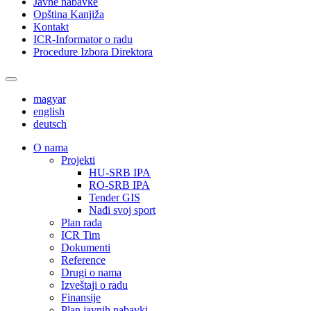
Javne nabavke
Opština Kanjiža
Kontakt
ICR-Informator o radu
Procedure Izbora Direktora
magyar
english
deutsch
О nama
Projekti
HU-SRB IPA
RO-SRB IPA
Tender GIS
Nađi svoj sport
Plan rada
ICR Tim
Dokumenti
Reference
Drugi o nama
Izveštaji o radu
Finansije
Plan javnih nabavki