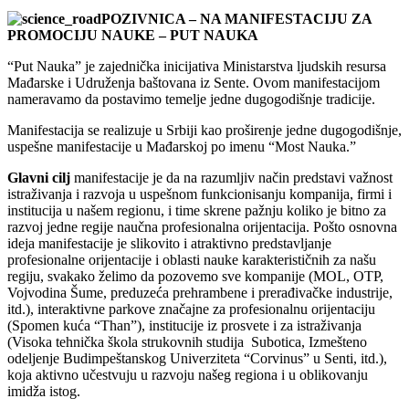
POZIVNICA – NA MANIFESTACIJU ZA
PROMOCIJU NAUKE – PUT NAUKA
“Put Nauka” je zajednička inicijativa Ministarstva ljudskih resursa
Mađarske i Udruženja baštovana iz Sente. Ovom manifestacijom
nameravamo da postavimo temelje jedne dugogodišnje tradicije.
Manifestacija se realizuje u Srbiji kao proširenje jedne dugogodišnje,
uspešne manifestacije u Mađarskoj po imenu “Most Nauka.”
Glavni cilj
manifestacije je da na razumljiv način predstavi važnost
istraživanja i razvoja u uspešnom funkcionisanju kompanija, firmi i
institucija u našem regionu, i time skrene pažnju koliko je bitno za
razvoj jedne regije naučna profesionalna orijentacija. Pošto osnovna
ideja manifestacije je slikovito i atraktivno predstavljanje
profesionalne orijentacije i oblasti nauke karakterističnih za našu
regiju, svakako želimo da pozovemo sve kompanije (MOL, OTP,
Vojvodina Šume, preduzeća prehrambene i prerađivačke industrije,
itd.), interaktivne parkove značajne za profesionalnu orijentaciju
(Spomen kuća “Than”), institucije iz prosvete i za istraživanja
(Visoka tehnička škola strukovnih studija Subotica, Izmešteno
odeljenje Budimpeštanskog Univerziteta “Corvinus” u Senti, itd.),
koja aktivno učestvuju u razvoju našeg regiona i u oblikovanju
imidža istog.