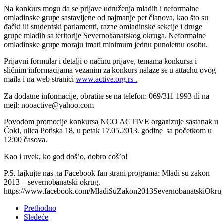
Na konkurs mogu da se prijave udruženja mladih i neformalne
omladinske grupe sastavljene od najmanje pet članova, kao što su
đački ili studentski parlamenti, razne omladinske sekcije i druge
grupe mladih sa teritorije Severnobanatskog okruga. Neformalne
omladinske grupe moraju imati minimum jednu punoletnu osobu.
Prijavni formular i detalji o načinu prijave, temama konkursa i
sličnim informacijama vezanim za konkurs nalaze se u attachu ovog
maila i na web stranici
www.active.org.rs .
Za dodatne informacije, obratite se na telefon: 069/311 1993 ili na
mejl: nooactive@yahoo.com
Povodom promocije konkursa NOO ACTIVE organizuje sastanak u
Čoki, ulica Potiska 18, u petak 17.05.2013. godine sa početkom u
12:00 časova.
Kao i uvek, ko god doš’o, dobro doš’o!
P.S. lajkujte nas na Facebook fan strani programa: Mladi su zakon
2013 – severnobanatski okrug.
https://www.facebook.com/MladiSuZakon2013SevernobanatskiOkru
Prethodno
Sledeće