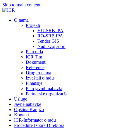
Skip to main content
О nama
Projekti
HU-SRB IPA
RO-SRB IPA
Tender GIS
Nađi svoj sport
Plan rada
ICR Tim
Dokumenti
Reference
Drugi o nama
Izveštaji o radu
Finansije
Plan javnih nabavki
Partnerske organizacije
Usluge
Javne nabavke
Opština Kanjiža
Kontakt
ICR-Informator o radu
Procedure Izbora Direktora