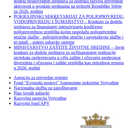
dodelu bespovratnih sredstava za podršku razvoja privrednih
aktivnosti u seoskim sredinama na teritoriji Republike Srbije
za 2026. godinu
POKRAJINSKI SEKRETARIJAT ZA POLJOPRIVREDU,
VODOPRIVREDU I ŠUMARSTVO – Konkurs za dodelu
sredstava za finansiranje intenziviranja korišćenja
poljoprivrednog zemljišta kojim raspolažu poljoprivredne
stručne službe , poljoprivredne stručne i savetodavne službe i
iri tamiš ‒ putem nabavke opreme
MINISTARSTVO ZAŠTITE ŽIVOTNE SREDINE – Javni
konkurs za dodelu sredstava za su/finansiranje realizacije
projekata ozelenjavanja u cilju zaštite i očuvanja predeonog
diverziteta i očuvanja i zaštite zemljišta kao prirodnog resursa
u 2026. godini
Agencija za privredne registre
Fond "Evropski poslovi" Autonomne pokrajine Vojvodine
Nacionalna služba za zapošljavanje
Plan javnih nabavki
Razvojna agencija Vojvodine
Razvojni fond APV