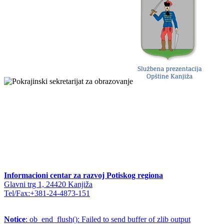
Informacioni centar za razvoj Potiskog regiona
Glavni trg 1, 24420 Kanjiža
Tel/Fax:+381-24-4873-151
Notice
: ob_end_flush(): Failed to send buffer of zlib output