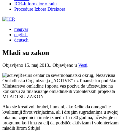
ICR-Informator o radu
Procedure Izbora Direktora
magyar
english
deutsch
Mladi su zakon
Objavljeno
15. maj 2013.
. Objavljeno u
Vesti
.
Resurs centar za severnobanatski okrug, Nezavisna
Omladinska Organizacija „ACTIVE“ uz finansijsku podršku
Ministarstva omladine i sporta vas poziva da učestvujete na
konkursu za finansiranje omladinskih volonterskih projekata
MLADI SU ZAKON.
Ako ste kreativni, hrabri, humani, ako želite da omogućite
kvalitetniji život vršnjacima, ali i drugim sugrađanima u svojoj
lokalnoj zajednici i imate između 15 i 30 godina, učestvujte u
programu koji ima za cilj da podstiče aktivizam i volonterizam
mladih širom Srbije!