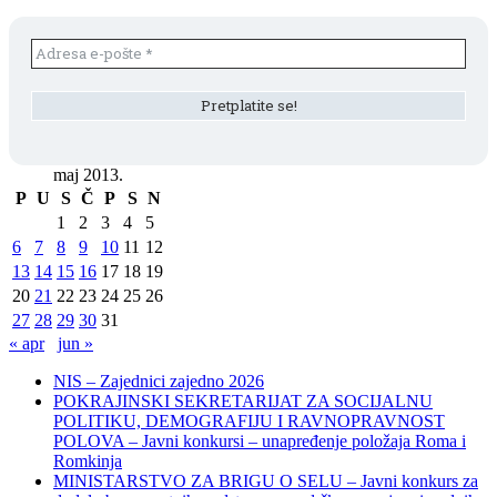
maj 2013.
P
U
S
Č
P
S
N
1
2
3
4
5
6
7
8
9
10
11
12
13
14
15
16
17
18
19
20
21
22
23
24
25
26
27
28
29
30
31
« apr
jun »
NIS – Zajednici zajedno 2026
POKRAJINSKI SEKRETARIJAT ZA SOCIJALNU
POLITIKU, DEMOGRAFIJU I RAVNOPRAVNOST
POLOVA – Javni konkursi – unapređenje položaja Roma i
Romkinja
MINISTARSTVO ZA BRIGU O SELU – Javni konkurs za