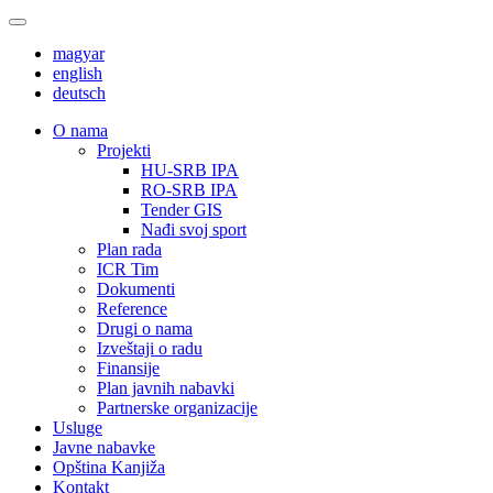
magyar
english
deutsch
О nama
Projekti
HU-SRB IPA
RO-SRB IPA
Tender GIS
Nađi svoj sport
Plan rada
ICR Tim
Dokumenti
Reference
Drugi o nama
Izveštaji o radu
Finansije
Plan javnih nabavki
Partnerske organizacije
Usluge
Javne nabavke
Opština Kanjiža
Kontakt