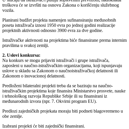
troškova će se izvršiti na osnovu Zakona o korišćenju služebnog
vozila.
Planirani budžet projekta namenjen sufinansiranju međusobnih
poseta istraživača iznosi 1950 evra po jednoj godini realizacije
projektnih aktivnosti odnosno 3900 evra za dve godine.
Istraživačke aktivnosti na projektima biće finansirane prema internim
pravilima u svakoj zemlji.
2. Uslovi konkursa:
Na konkurs se mogu prijaviti istraživači i grupe istraživača,
zaposleni u naučno-istraživačkim organizacijama, koji ispunjavaju
uslove u skladu sa Zakonom o naučnoistraživačkoj delatnosti ili
Zakonom o inovacionoj delatnosti.
Predloženi bilateralni projekti treba da se baziraju na naučno-
istraživačkim projektima koje finansira Ministarstvo prosvete, nauke
i tehnološkog razvoja Republike Srbije ili su finansirani iz
međunarodnih izvora (npr. 7. Okvirni program EU).
Predlozi zajedničkih projekata moraju biti podneti blagovremeno u
obe zemlje.
Izabrani projekti će biti zajednički finansirani.