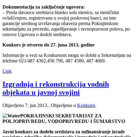
Dokumentacija za zaključenje ugovora:
– Preda davaocu sredstava blanko solo menicu, sa meničnim
ovlašćenjem, registrovanu u svojoj poslovnoj banci, na ime
garancije urednog izvršavanja obaveza prema Pokrajinskom
sekretarijatu za privredu, zapošljavanje i ravnopravnost polova, po
osnovu Ugovora o dodeli sredstava.
Konkurs je otvoren do 27. juna 2013. godine
Informacije u vezi sa Konkursom mogu se dobiti u Sekretarijatu na
telefone 021/487 4302,456 790, 487 4580, 487 4669.
Link
Izgradnja i rekonstrukcija vodnih
objekata u javnoj svojini
Objavljeno
7. jun 2013.
. Objavljeno u
Konkursi
.
POKRAJINSKI SEKRETARIJAT ZA
POLJOPRIVREDU, VODOPRIVREDU I ŠUMARSTVO
Javni konkurs za dodelu sredstava za sufinansiranje izrade