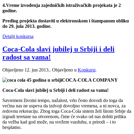
4.Vreme izvođenja zajedničkih istraživačkih projekata je 2
godine.
Predlog projekta dostaviti u elektronskom i štampanom obliku
do 29. jula 2013. godine.
Detalji konkursa
Coca-Cola slavi jubilej u Srbiji i deli
radost sa vama!
Objavljeno
12. jun 2013.
. Objavljeno u
Konkursi
.
COCA-COLA COMPANY
Coca-Cola slavi jubilej u Srbiji i deli radost sa vama!
Savremeni životni tempo, nažalost, vrlo često dovodi do toga da
većina nas ne uspeva da izdvoji dovoljno vremena, a ni novca, za
redovnu rekreaciju. Zbog toga Coca-Cola sistem želi širom Srbije da
izgradi teretane na otvorenom, čime će svako od nas dobiti priliku
da vežba kad god može, na svežem vazduhu, u prirodi – i to
besplatno.