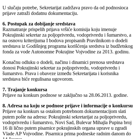
U slučaju potrebe, Sekretarijat zadržava pravo da od podnosioca
prijave zatraži dodatnu dokumentaciju.
6. Postupak za dobijanje sredstava
Razmatranje prispelih prijava vršiće komisija koju imenuje
Pokrajinski sekretar za poljoprivredu, vodoprivredu i šumarstvo, a
na osnovu kriterijuma I bodova propisanih Pravilnikom o dodeli
sredstava iz Godišnjeg programa korišćenja sredstva iz budžetskog
fonda za vode Autonomne Pokrajine Vojvodine za 2013. godinu.
Konačnu odluku o dodeli, načinu i dinamici prenosa sredstava
donosi Pokrajinski sekretar za poljoprivredu, vodoprivredu i
šumarstvo. Prava i obaveze između Sekretarijata i korisnika
sredstava biće regulisana ugovorom.
7. Trajanje konkursa
Prijave na konkurs podnose se zaključno sa 28.06.2013. godine.
8. Adresa na koju se podnose prijave i informacije o konkursu
Prijave na konkurs sa ostalom potrebnom dokumentacijom slati
putem pošte na adresu: Pokrajinski sekretarijat za poljoprivredu,
vodoprivredu i šumarstvo, Novi Sad, Bulevar Mihajla Pupina broj
16 ili lično putem pisarnice pokrajinskih organa uprave u zgradi
Vlade AP Vojvodine. Pisarnica prima podneske radnim danom do