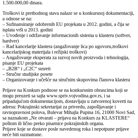
1.500.000,00 dinara.
Troškovi iz prethodnog stava nalaze se u konkursnoj dokumentaciji,
a odnose se na:
– Sufinansiranje odobrenih EU projekata u 2012. godini, a čija se
isplata vrši u 2013. godini
– Uvođenje i održavanje informacionih sistema u klasteru (softver,
hardver)
– Rad kancelarije klastera (angažovanje lica po ugovoru,troškovi
kancelarijskog materijala i režijski troškovi)
– Angažovanje eksperata za razvoj novih proizvoda i tehnologija,
pisanje EU projekata
– „B2B“ i „C2C“ susreti
– Stručne studijske posete
– Organizovanje i učešće na stručnim skupovima članova klastera
Prijave na Konkurs podnose se na konkursnim obrascima koji se
mogu preuzeti sa sajta www.spriv.vojvodina.gov.rs, i sa
pripadajućom dokumentacijom, dostavljaju u zatvorenoj koverti na
adresu: Pokrajinski sekretarijat za privredu, zapošljavanje i
ravnopravnost polova, Bulevar Mihajla Pupina 16, 21000 Novi Sad,
sa naznakom „Ne otvarati – prijava na Konkurs za KLASTERE“
poštom ili lično preko pisarnice pokrajinskih organa.
Prijave koje se dostave posle navedenog roka i nepotpune prijave
neće biti razmatrane.