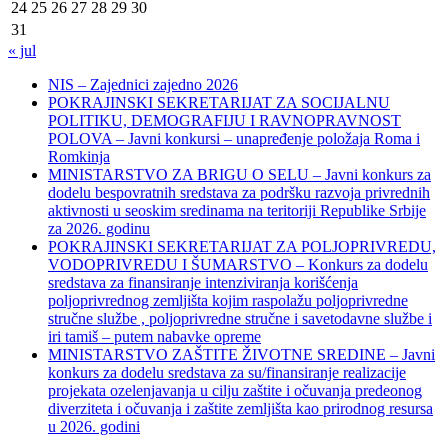
24
25
26
27
28
29
30
31
« jul
NIS – Zajednici zajedno 2026
POKRAJINSKI SEKRETARIJAT ZA SOCIJALNU
POLITIKU, DEMOGRAFIJU I RAVNOPRAVNOST
POLOVA – Javni konkursi – unapređenje položaja Roma i
Romkinja
MINISTARSTVO ZA BRIGU O SELU – Javni konkurs za
dodelu bespovratnih sredstava za podršku razvoja privrednih
aktivnosti u seoskim sredinama na teritoriji Republike Srbije
za 2026. godinu
POKRAJINSKI SEKRETARIJAT ZA POLJOPRIVREDU,
VODOPRIVREDU I ŠUMARSTVO – Konkurs za dodelu
sredstava za finansiranje intenziviranja korišćenja
poljoprivrednog zemljišta kojim raspolažu poljoprivredne
stručne službe , poljoprivredne stručne i savetodavne službe i
iri tamiš ‒ putem nabavke opreme
MINISTARSTVO ZAŠTITE ŽIVOTNE SREDINE – Javni
konkurs za dodelu sredstava za su/finansiranje realizacije
projekata ozelenjavanja u cilju zaštite i očuvanja predeonog
diverziteta i očuvanja i zaštite zemljišta kao prirodnog resursa
u 2026. godini