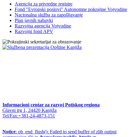
Agencija za privredne registre
Fond "Evropski poslovi" Autonomne pokrajine Vojvodine
Nacionalna služba za zapošljavanje
Plan javnih nabavki
Razvojna agencija Vojvodine
Razvojni fond APV
Informacioni centar za razvoj Potiskog regiona
Glavni trg 1, 24420 Kanjiža
Tel/Fax:+381-24-4873-151
Notice
: ob_end_flush(): Failed to send buffer of zlib output