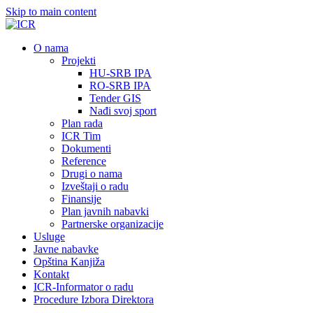
Skip to main content
О nama
Projekti
HU-SRB IPA
RO-SRB IPA
Tender GIS
Nađi svoj sport
Plan rada
ICR Tim
Dokumenti
Reference
Drugi o nama
Izveštaji o radu
Finansije
Plan javnih nabavki
Partnerske organizacije
Usluge
Javne nabavke
Opština Kanjiža
Kontakt
ICR-Informator o radu
Procedure Izbora Direktora