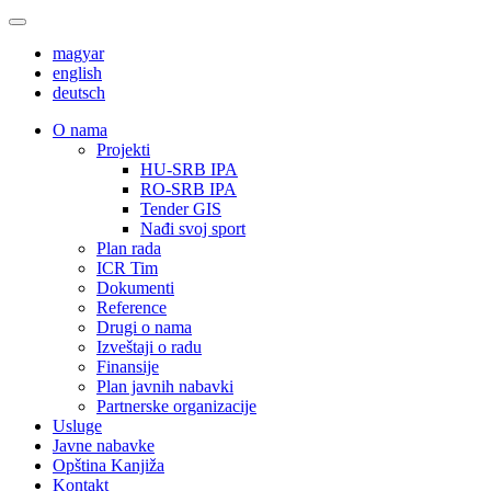
magyar
english
deutsch
О nama
Projekti
HU-SRB IPA
RO-SRB IPA
Tender GIS
Nađi svoj sport
Plan rada
ICR Tim
Dokumenti
Reference
Drugi o nama
Izveštaji o radu
Finansije
Plan javnih nabavki
Partnerske organizacije
Usluge
Javne nabavke
Opština Kanjiža
Kontakt