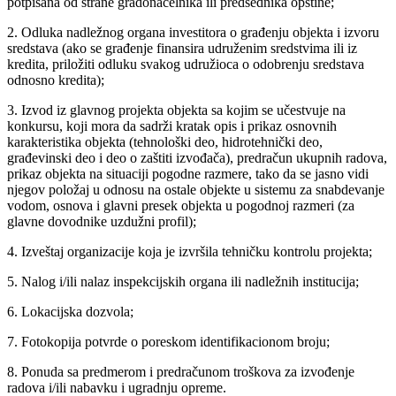
potpisana od strane gradonačelnika ili predsednika opštine;
2. Odluka nadležnog organa investitora o građenju objekta i izvoru
sredstava (ako se građenje finansira udruženim sredstvima ili iz
kredita, priložiti odluku svakog udružioca o odobrenju sredstava
odnosno kredita);
3. Izvod iz glavnog projekta objekta sa kojim se učestvuje na
konkursu, koji mora da sadrži kratak opis i prikaz osnovnih
karakteristika objekta (tehnološki deo, hidrotehnički deo,
građevinski deo i deo o zaštiti izvođača), predračun ukupnih radova,
prikaz objekta na situaciji pogodne razmere, tako da se jasno vidi
njegov položaj u odnosu na ostale objekte u sistemu za snabdevanje
vodom, osnova i glavni presek objekta u pogodnoj razmeri (za
glavne dovodnike uzdužni profil);
4. Izveštaj organizacije koja je izvršila tehničku kontrolu projekta;
5. Nalog i/ili nalaz inspekcijskih organa ili nadležnih institucija;
6. Lokacijska dozvola;
7. Fotokopija potvrde o poreskom identifikacionom broju;
8. Ponuda sa predmerom i predračunom troškova za izvođenje
radova i/ili nabavku i ugradnju opreme.