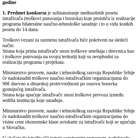
godine
1. Predmet konkursa
je sufinansiranje međusobnih poseta
istraživača (troškovi putovanja i boravka) koje proističu iz realizacije
programa bilateralne naučno-tehnološke saradnje i to u vidu kratkih
poseta do 14 dana.
Troškovi vezani za razmenu istraživača biće pokriveni na sledeći
način:
Strana koja prima istraživače snosi troškove smeštaja i dnevnica kao
i troškove putovanja na svojoj teritoriji koji su neophodni za
realizaciju programa i projekata.
Ministarstvo prosvete, nauke i tehnološkog razvoja Republike Srbije
će nadoknaditi troškove naučno-istraživačkim organizacijama do
90€ dnevno u dinarskoj protivvrednosti po osnovu boravka
gostujućeg istraživača.
Strana koja upućuje istraživače snosi troškove prevoza između
sedišta institucija koje sarađuju.
Ministarstvo prosvete, nauke i tehnološkog razvoja Republike Srbije
će nadoknaditi troškove naučno-istraživačkim organizacijama do
visine cene ekonomske klase aviokarte za istraživače koji se upućuju
u Slovačku.
U slučaju da istraživač/i putuju sopstvenim prevozom, nadoknada