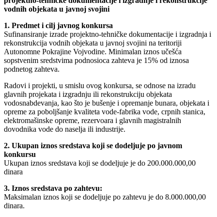
projektno-tehničke dokumentacije i izgradnje i rekonstrukcije
vodnih objekata u javnoj svojini
1. Predmet i cilj javnog konkursa
Sufinansiranje izrade projektno-tehničke dokumentacije i izgradnja i
rekonstrukcija vodnih objekata u javnoj svojini na teritoriji
Autonomne Pokrajine Vojvodine. Minimalan iznos učešća
sopstvenim sredstvima podnosioca zahteva je 15% od iznosa
podnetog zahteva.
Radovi i projekti, u smislu ovog konkursa, se odnose na izradu
glavnih projekata i izgradnju ili rekonstrukciju objekata
vodosnabdevanja, kao što je bušenje i opremanje bunara, objekata i
opreme za poboljšanje kvaliteta vode-fabrika vode, crpnih stanica,
elektromašinske opreme, rezervoara i glavnih magistralnih
dovodnika vode do naselja ili industrije.
2. Ukupan iznos sredstava koji se dodeljuje po javnom
konkursu
Ukupan iznos sredstava koji se dodeljuje je do 200.000.000,00
dinara
3. Iznos sredstava po zahtevu:
Maksimalan iznos koji se dodeljuje po zahtevu je do 8.000.000,00
dinara.