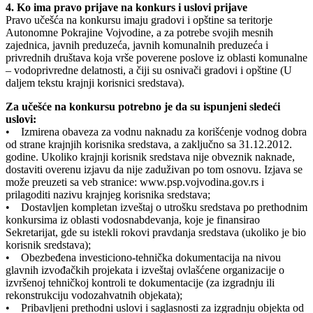
4. Ko ima pravo prijave na konkurs i uslovi prijave
Pravo učešća na konkursu imaju gradovi i opštine sa teritorje
Autonomne Pokrajine Vojvodine, a za potrebe svojih mesnih
zajednica, javnih preduzeća, javnih komunalnih preduzeća i
privrednih društava koja vrše poverene poslove iz oblasti komunalne
– vodoprivredne delatnosti, a čiji su osnivači gradovi i opštine (U
daljem tekstu krajnji korisnici sredstava).
Za učešće na konkursu potrebno je da su ispunjeni sledeći
uslovi:
• Izmirena obaveza za vodnu naknadu za korišćenje vodnog dobra
od strane krajnjih korisnika sredstava, a zaključno sa 31.12.2012.
godine. Ukoliko krajnji korisnik sredstava nije obveznik naknade,
dostaviti overenu izjavu da nije zaduživan po tom osnovu. Izjava se
može preuzeti sa veb stranice: www.psp.vojvodina.gov.rs i
prilagoditi nazivu krajnjeg korisnika sredstava;
• Dostavljen kompletan izveštaj o utrošku sredstava po prethodnim
konkursima iz oblasti vodosnabdevanja, koje je finansirao
Sekretarijat, gde su istekli rokovi pravdanja sredstava (ukoliko je bio
korisnik sredstava);
• Obezbeđena investiciono-tehnička dokumentacija na nivou
glavnih izvođačkih projekata i izveštaj ovlašćene organizacije o
izvršenoj tehničkoj kontroli te dokumentacije (za izgradnju ili
rekonstrukciju vodozahvatnih objekata);
• Pribavljeni prethodni uslovi i saglasnosti za izgradnju objekta od