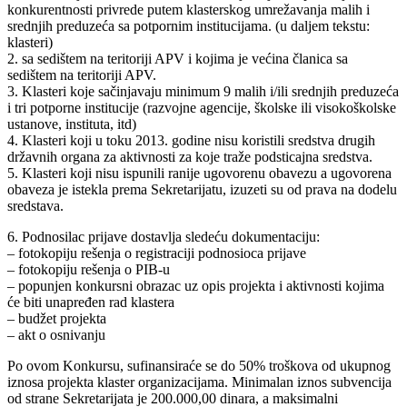
konkurentnosti privrede putem klasterskog umrežavanja malih i
srednjih preduzeća sa potpornim institucijama. (u daljem tekstu:
klasteri)
2. sa sedištem na teritoriji APV i kojima je većina članica sa
sedištem na teritoriji APV.
3. Klasteri koje sačinjavaju minimum 9 malih i/ili srednjih preduzeća
i tri potporne institucije (razvojne agencije, školske ili visokoškolske
ustanove, instituta, itd)
4. Klasteri koji u toku 2013. godine nisu koristili sredstva drugih
državnih organa za aktivnosti za koje traže podsticajna sredstva.
5. Klasteri koji nisu ispunili ranije ugovorenu obavezu a ugovorena
obaveza je istekla prema Sekretarijatu, izuzeti su od prava na dodelu
sredstava.
6. Podnosilac prijave dostavlja sledeću dokumentaciju:
– fotokopiju rešenja o registraciji podnosioca prijave
– fotokopiju rešenja o PIB-u
– popunjen konkursni obrazac uz opis projekta i aktivnosti kojima
će biti unapređen rad klastera
– budžet projekta
– akt o osnivanju
Po ovom Konkursu, sufinansiraće se do 50% troškova od ukupnog
iznosa projekta klaster organizacijama. Minimalan iznos subvencija
od strane Sekretarijata je 200.000,00 dinara, a maksimalni