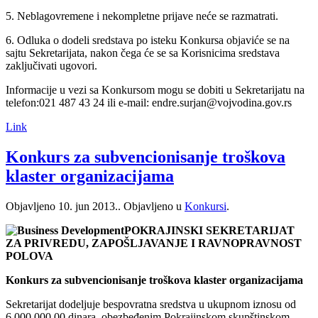
5. Neblagovremene i nekompletne prijave neće se razmatrati.
6. Odluka o dodeli sredstava po isteku Konkursa objaviće se na
sajtu Sekretarijata, nakon čega će se sa Korisnicima sredstava
zaključivati ugovori.
Informacije u vezi sa Konkursom mogu se dobiti u Sekretarijatu na
telefon:021 487 43 24 ili e-mail: endre.surjan@vojvodina.gov.rs
Link
Konkurs za subvencionisanje troškova
klaster organizacijama
Objavljeno
10. jun 2013.
. Objavljeno u
Konkursi
.
POKRAJINSKI SEKRETARIJAT
ZA PRIVREDU, ZAPOŠLJAVANJE I RAVNOPRAVNOST
POLOVA
Konkurs za subvencionisanje troškova klaster organizacijama
Sekretarijat dodeljuje bespovratna sredstva u ukupnom iznosu od
6.000.000,00 dinara, obezbeđenim Pokrajinskom skupštinskom