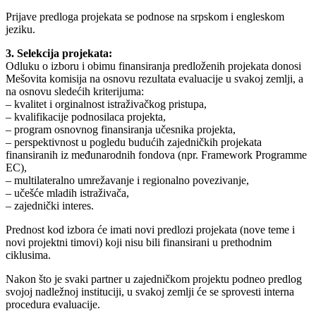
Prijave predloga projekata se podnose na srpskom i engleskom
jeziku.
3. Selekcija projekata:
Odluku o izboru i obimu finansiranja predloženih projekata donosi
Mešovita komisija na osnovu rezultata evaluacije u svakoj zemlji, a
na osnovu sledećih kriterijuma:
– kvalitet i orginalnost istraživačkog pristupa,
– kvalifikacije podnosilaca projekta,
– program osnovnog finansiranja učesnika projekta,
– perspektivnost u pogledu budućih zajedničkih projekata
finansiranih iz međunarodnih fondova (npr. Framework Programme
EC),
– multilateralno umrežavanje i regionalno povezivanje,
– učešće mladih istraživača,
– zajednički interes.
Prednost kod izbora će imati novi predlozi projekata (nove teme i
novi projektni timovi) koji nisu bili finansirani u prethodnim
ciklusima.
Nakon što je svaki partner u zajedničkom projektu podneo predlog
svojoj nadležnoj instituciji, u svakoj zemlji će se sprovesti interna
procedura evaluacije.