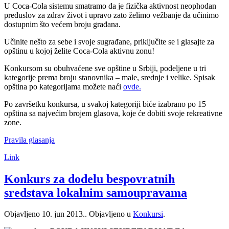
U Coca-Cola sistemu smatramo da je fizička aktivnost neophodan
preduslov za zdrav život i upravo zato želimo vežbanje da učinimo
dostupnim što većem broju građana.
Učinite nešto za sebe i svoje sugrađane, priključite se i glasajte za
opštinu u kojoj želite Coca-Cola aktivnu zonu!
Konkursom su obuhvaćene sve opštine u Srbiji, podeljene u tri
kategorije prema broju stanovnika – male, srednje i velike. Spisak
opština po kategorijama možete naći
ovde.
Po završetku konkursa, u svakoj kategoriji biće izabrano po 15
opština sa najvećim brojem glasova, koje će dobiti svoje rekreativne
zone.
Pravila glasanja
Link
Konkurs za dodelu bespovratnih
sredstava lokalnim samoupravama
Objavljeno
10. jun 2013.
. Objavljeno u
Konkursi
.