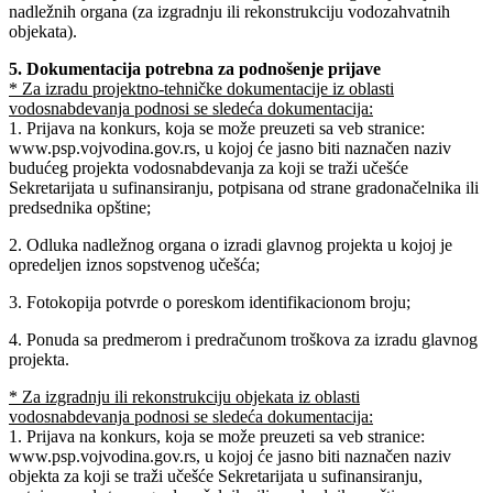
nadležnih organa (za izgradnju ili rekonstrukciju vodozahvatnih
objekata).
5. Dokumentacija potrebna za podnošenje prijave
* Za izradu projektno-tehničke dokumentacije iz oblasti
vodosnabdevanja podnosi se sledeća dokumentacija:
1. Prijava na konkurs, koja se može preuzeti sa veb stranice:
www.psp.vojvodina.gov.rs, u kojoj će jasno biti naznačen naziv
budućeg projekta vodosnabdevanja za koji se traži učešće
Sekretarijata u sufinansiranju, potpisana od strane gradonačelnika ili
predsednika opštine;
2. Odluka nadležnog organa o izradi glavnog projekta u kojoj je
opredeljen iznos sopstvenog učešća;
3. Fotokopija potvrde o poreskom identifikacionom broju;
4. Ponuda sa predmerom i predračunom troškova za izradu glavnog
projekta.
* Za izgradnju ili rekonstrukciju objekata iz oblasti
vodosnabdevanja podnosi se sledeća dokumentacija:
1. Prijava na konkurs, koja se može preuzeti sa veb stranice:
www.psp.vojvodina.gov.rs, u kojoj će jasno biti naznačen naziv
objekta za koji se traži učešće Sekretarijata u sufinansiranju,