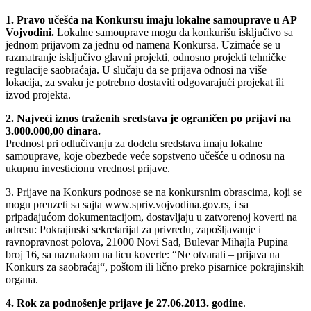
1. Pravo učešća na Konkursu imaju lokalne samouprave u AP
Vojvodini.
Lokalne samouprave mogu da konkurišu isključivo sa
jednom prijavom za jednu od namena Konkursa. Uzimaće se u
razmatranje isključivo glavni projekti, odnosno projekti tehničke
regulacije saobraćaja. U slučaju da se prijava odnosi na više
lokacija, za svaku je potrebno dostaviti odgovarajući projekat ili
izvod projekta.
2. Najveći iznos traženih sredstava je ograničen po prijavi na
3.000.000,00 dinara.
Prednost pri odlučivanju za dodelu sredstava imaju lokalne
samouprave, koje obezbede veće sopstveno učešće u odnosu na
ukupnu investicionu vrednost prijave.
3. Prijave na Konkurs podnose se na konkursnim obrascima, koji se
mogu preuzeti sa sajta www.spriv.vojvodina.gov.rs, i sa
pripadajućom dokumentacijom, dostavljaju u zatvorenoj koverti na
adresu: Pokrajinski sekretarijat za privredu, zapošljavanje i
ravnopravnost polova, 21000 Novi Sad, Bulevar Mihajla Pupina
broj 16, sa naznakom na licu koverte: “Ne otvarati – prijava na
Konkurs za saobraćaj“, poštom ili lično preko pisarnice pokrajinskih
organa.
4. Rok za podnošenje prijave je 27.06.2013. godine
.