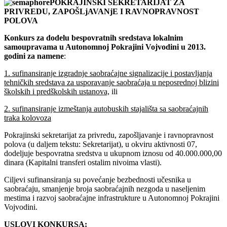
POKRAJINSKI SEKRETARIJAT ZA
PRIVREDU, ZAPOŠLjAVANjE I RAVNOPRAVNOST
POLOVA
Konkurs za dodelu bespovratnih sredstava lokalnim
samoupravama
u Autonomnoj Pokrajini Vojvodini u 2013.
godini za namene
:
1. sufinansiranje izgradnje saobraćajne signalizacije i postavljanja
tehničkih sredstava za usporavanje saobraćaja u neposrednoj blizini
školskih i predškolskih ustanova,
ili
2. sufinansiranje izmeštanja autobuskih stajališta sa saobraćajnih
traka kolovoza
Pokrajinski sekretarijat za privredu, zapošljavanje i ravnopravnost
polova (u daljem tekstu: Sekretarijat), u okviru aktivnosti 07,
dodeljuje bespovratna sredstva u ukupnom iznosu od 40.000.000,00
dinara (Kapitalni transferi ostalim nivoima vlasti).
Ciljevi sufinansiranja su povećanje bezbednosti učesnika u
saobraćaju, smanjenje broja saobraćajnih nezgoda u naseljenim
mestima i razvoj saobraćajne infrastrukture u Autonomnoj Pokrajini
Vojvodini.
USLOVI KONKURSA: