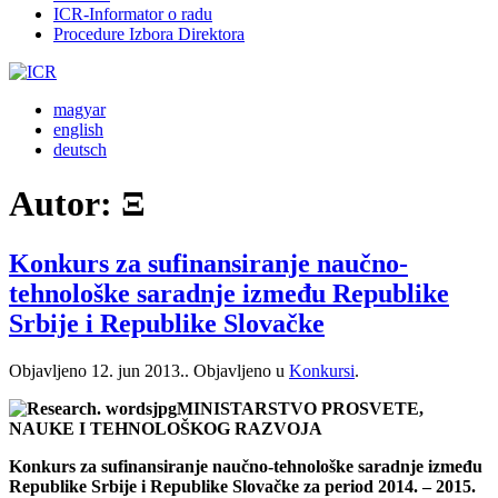
ICR-Informator o radu
Procedure Izbora Direktora
magyar
english
deutsch
Autor:
Ξ
Konkurs za sufinansiranje naučno-
tehnološke saradnje između Republike
Srbije i Republike Slovačke
Objavljeno
12. jun 2013.
. Objavljeno u
Konkursi
.
MINISTARSTVO PROSVETE,
NAUKE I TEHNOLOŠKOG RAZVOJA
Konkurs za sufinansiranje naučno-tehnološke saradnje između
Republike Srbije i Republike Slovačke za period 2014. – 2015.