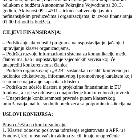
odlukom o budžetu Autonomne Pokrajine Vojvodine za 2013.
godinu, Aktivnost 09 – 4511 – tekuće subvencije javnim
nefinansijskim preduzećima i organizacijama, iz izvora finansiranja
01 00 Prihodi iz budžeta.
CILjEVI FINANSIRANjA:
– Podsticanje aktivnosti i programa na uspostavljanju, jačanju i
upravljanju klaster organizacijama.
– Podrška razvoju informacionih sistema za komunikaciju među
članovima, kao i uspostavljanje zajedničkih servisa koji će
unaprediti konkurenstonst članica
– Podrška organizovanju „B2B“ sastanaka i ostalih konferencija i
radionica edukativnog, informativnog i promotivnog karaktera koji
se odnose na jačanje kapacitata klastera
– Podrška za učešće klastera u projektima finansiranim iz EU
fondova, a koji se odnose na unapređenje konkurentnosti privrede
– Unapređenje konkurentnosti privrede putem klasterskog
umrežavanja malih i srednjih preduzeća sa potpornim institucijama.
USLOVI KONKURSA:
Pravo učešća na konkursu imaju:
1. Klasteri odnosno poslovna udruženja registrovana u APR-u i
Fondovi, koji u osnivačkim aktima za cilj imaju unapređenje