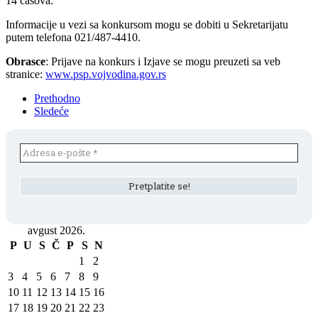
14 časova.
Informacije u vezi sa konkursom mogu se dobiti u Sekretarijatu
putem telefona 021/487-4410.
Obrasce
: Prijave na konkurs i Izjave se mogu preuzeti sa veb
stranice:
www.psp.vojvodina.gov.rs
Prethodno
Sledeće
avgust 2026.
P
U
S
Č
P
S
N
1
2
3
4
5
6
7
8
9
10
11
12
13
14
15
16
17
18
19
20
21
22
23