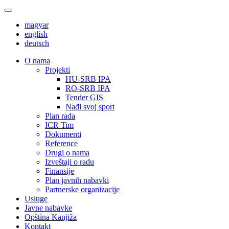
magyar
english
deutsch
О nama
Projekti
HU-SRB IPA
RO-SRB IPA
Tender GIS
Nađi svoj sport
Plan rada
ICR Tim
Dokumenti
Reference
Drugi o nama
Izveštaji o radu
Finansije
Plan javnih nabavki
Partnerske organizacije
Usluge
Javne nabavke
Opština Kanjiža
Kontakt