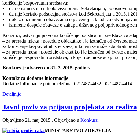
korišćenje bespovratnih sredstava;
• da nema neizmirenih obaveza prema Sekretarijatu, po osnovu ranij
• da nije koristio podsticajna sredstva kod Sekretarijata u 2013. i 20
• dokaz o izmirenim obavezama o plaćenoj naknadi za odvodnjavanj
• izmirene dospele obaveze o zakupu državnog poljoprivrednog zeml
Korisnici, ostvaruju pravo na korišćenje podsticajnih sredstava za a
– za preradu mleka : poseduje objekat koji je izgrađen od čvrstog 
za korišćenje bespovratnih sredstava, u kojem se može adaptirati pros
– za preradu mesa : poseduje objekat koji je izgrađen od čvrstog m
korišćenje bespovratnih sredstava, u kojem se može adaptirati prostorij
Konkurs je otvoren do 31. 7. 2015. godine.
Kontakt za dodatne informacije
Dodatne informacije putem telefona: 021/487-4432 i 021/487-4414 u
Detaljnije
Javni poziv za prijavu projekata za reali
Objavljeno
21. maj 2015.
. Objavljeno u
Konkursi
.
MINISTARSTVO ZDRAVLJA