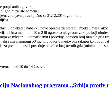
e potpisanih ugovora;
14. godini za iste namene;
e/navodnjavanje zaključno sa 31.12.2014. godinom;
jišta.
daptaciju objekata i nabavku nove opreme za preradu mleka i mesa, ako:
materijala i ima minimum 50 m2 ili ugovor o njegovom zakupu koji obu
torija za mlekaru u domaćinstvu i poseduje određen broj muznih grla (mi
aterijala i ima minimum 50 m2 ili ugovor o njegovom zakupu koji obuhv
a za preradu mesa i poseduje određen broj tovnih grla (minimum deset tovn
 vremenu od 10 do 14 časova.
zaciju Nacionalnog programa „Srbija protiv 