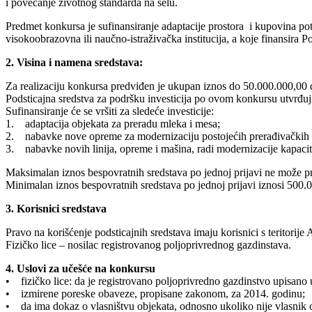
i povećanje životnog standarda na selu.
Predmet konkursa je sufinansiranje adaptacije prostora i kupovina po
visokoobrazovna ili naučno-istraživačka institucija, a koje finansira Po
2. Visina i namena sredstava:
Za realizaciju konkursa predviđen je ukupan iznos do 50.000.000,00 
Podsticajna sredstva za podršku investicija po ovom konkursu utvrđuj
Sufinansiranje će se vršiti za sledeće investicije:
1. adaptacija objekata za preradu mleka i mesa;
2. nabavke nove opreme za modernizaciju postojećih prerađivačkih po
3. nabavke novih linija, opreme i mašina, radi modernizacije kapacite
Maksimalan iznos bespovratnih sredstava po jednoj prijavi ne može pr
Minimalan iznos bespovratnih sredstava po jednoj prijavi iznosi 500.
3. Korisnici sredstava
Pravo na korišćenje podsticajnih sredstava imaju korisnici s teritorije
Fizičko lice – nosilac registrovanog poljoprivrednog gazdinstava.
4. Uslovi za učešće na konkursu
• fizičko lice: da je registrovano poljoprivredno gazdinstvo upisano u
• izmirene poreske obaveze, propisane zakonom, za 2014. godinu;
• da ima dokaz o vlasništvu objekata, odnosno ukoliko nije vlasnik