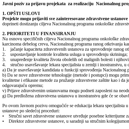
Javni poziv za prijavu projekata za realizaciju Nacionalnog prog
1. OPŠTI USLOVI
Projekte mogu prijaviti sve zainteresovane zdravstvene ustanove 
doprineti dostizanju ciljeva Nacionalnog programa onkološke zdravstve
2. PRIORITETI U FINANSIRANJU
Na osnovu specifičnih ciljeva Nacionalnog programa onkološke zdrav
karcinoma debelog creva, Nacionalnog programa ranog otkrivanja karcin
1. jačanje kapaciteta zdravstvenih ustanova za sprovođenje ranog otkri
2. uspostavljanje kontrole kvaliteta usluga u sprovođenju skrininga;
3. unapređenje kvaliteta života obolelih od malignih bolesti i njihov
4. stručno usavršavanje lekara specijalista u zemlji i inostranstvu, u
a) Da je usavršavanje kandidata u funkciji sprovođenja Nacionalnog p
b) Da se nove zdravstvene tehnologije (metode i postupci) mogu primenji
kvalitetne i efikasne metode za pružanje zdravstvene zaštite kao i da
odgovarajuću opremu;
v) Prijave zdravstvenim ustanovama mogu podneti zaposleni na neod
g) Da predložena zdravstvena ustanova u inostranstvu gde će se obavl
Po ovom Javnom pozivu omogućiće se edukacija lekara specijalista u
ustanove po sledećoj proceduri:
• Stručni savet zdravstvene ustanove utvrđuje posebne kriterijume za
• Direktor zdravstvene ustanove, u saradnji sa stručnim kolegijumom