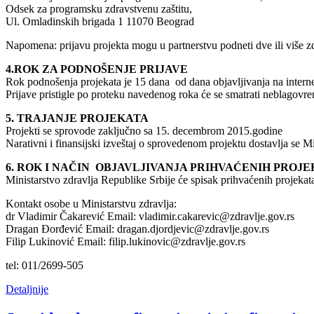
Odsek za programsku zdravstvenu zaštitu,
Ul. Omladinskih brigada 1 11070 Beograd
Napomena: prijavu projekta mogu u partnerstvu podneti dve ili više z
4.ROK ZA PODNOŠENJE PRIJAVE
Rok podnošenja projekata je 15 dana od dana objavljivanja na internet
Prijave pristigle po proteku navedenog roka će se smatrati neblagovre
5. TRAJANJE PROJEKATA
Projekti se sprovode zaključno sa 15. decembrom 2015.godine
Narativni i finansijski izveštaj o sprovedenom projektu dostavlja se 
6. ROK I NAČIN OBJAVLJIVANJA PRIHVAĆENIH PROJ
Ministarstvo zdravlja Republike Srbije će spisak prihvaćenih projekata 
Kontakt osobe u Ministarstvu zdravlja:
dr Vladimir Čakarević Email: vladimir.cakarevic@zdravlje.gov.rs
Dragan Đorđević Email: dragan.djordjevic@zdravlje.gov.rs
Filip Lukinović Email: filip.lukinovic@zdravlje.gov.rs
tel: 011/2699-505
Detaljnije