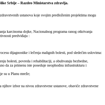
like Srbije – Razdeo Ministarstva zdravlja.
 zdravstvenih ustanova koje svojim predloženim projektima mogu
vanja karcinoma dojke, Nacionalnog programa ranog otkrivanja
tivnosti predviđaju :
rocesu dijagnostike i lečenja malignih bolesti, pod sledećim uslovima:
enju bolesti, povreda i rehabilitaciji, a obuhvataju bezbedne,
osno da za primenu iste poseduje neophodnu infrastrukturu i
je su u Planu mreže;
 njihov izbor na nivou zdravstvene ustanove, obaviće zdravstvene