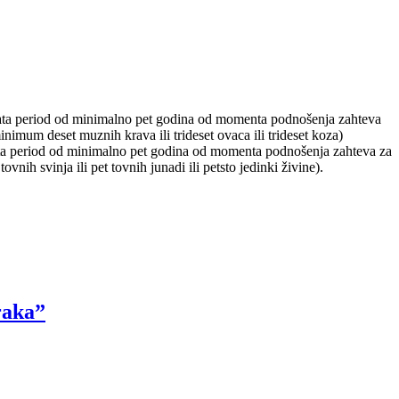
hvata period od minimalno pet godina od momenta podnošenja zahteva
nimum deset muznih krava ili trideset ovaca ili trideset koza)
ata period od minimalno pet godina od momenta podnošenja zahteva za
ih svinja ili pet tovnih junadi ili petsto jedinki živine).
raka”