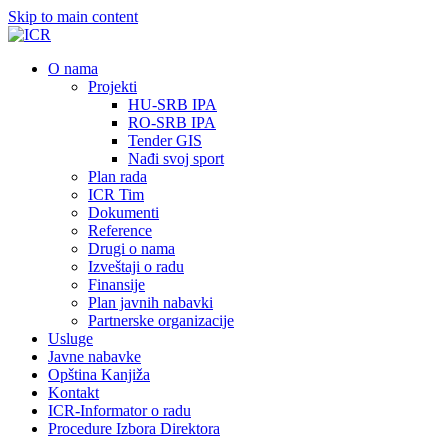
Skip to main content
О nama
Projekti
HU-SRB IPA
RO-SRB IPA
Tender GIS
Nađi svoj sport
Plan rada
ICR Tim
Dokumenti
Reference
Drugi o nama
Izveštaji o radu
Finansije
Plan javnih nabavki
Partnerske organizacije
Usluge
Javne nabavke
Opština Kanjiža
Kontakt
ICR-Informator o radu
Procedure Izbora Direktora