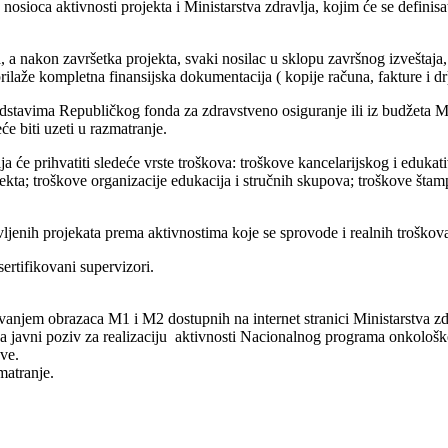
nosioca aktivnosti projekta i Ministarstva zdravlja, kojim će se definis
a nakon završetka projekta, svaki nosilac u sklopu završnog izveštaja, d
rilaže kompletna finansijska dokumentacija ( kopije računa, fakture i dr
redstavima Republičkog fonda za zdravstveno osiguranje ili iz budžeta 
e biti uzeti u razmatranje.
a će prihvatiti sledeće vrste troškova: troškove kancelarijskog i edukat
kta; troškove organizacije edukacija i stručnih skupova; troškove štampa
jenih projekata prema aktivnostima koje se sprovode i realnih troškova k
ertifikovani supervizori.
avanjem obrazaca M1 i M2 dostupnih na internet stranici Ministarstva 
vni poziv za realizaciju aktivnosti Nacionalnog programa onkološke zdr
ve.
matranje.