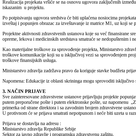
Realizacija projekata vršiće se na osnovu ugovora zaključenih između 
iskazanim u projektu.
Po potpisivanju ugovora sredstva će biti uplaćena nosiocima projekata, 
izveštaj i popunjen obrazac za izveštavanje iz matrice M1, uz koji se p
Projektne aktivnosti zdravstvenih ustanova koje su već finansirane s
opreme, lekova i medicinskih sredstava smatraće se nedopuštenim i neć
Kao materijalne troškove za sprovođenje projekta, Ministarstvo zdravlj
troškove komunikacije koji su u isključivoj vezi sa sprovođenjem proje
troškove finansijskih usluga.
Ministarstvo zdravlja zadržava pravo da koriguje stavke budžeta prijavl
Napomena: Edukacije iz oblasti skrininga mogu sprovoditi isključivo s
3. NAČIN PRIJAVE
Sve zainteresovane zdravstvene ustanove prijavljuju projekte popunj
putem preporučene pošte i putem elektronske pošte, uz napomenu „Za ja
primerka od strane direktora i sa zavodnim brojem zdravstvene ustano
U protivnom će se prijava smatrati nepotpunom i neće biti uzeta u raz
Prijava se dostavlja na adresu :
Ministarstvo zdravlja Republike Srbije
Sektor za javno zdravlje i programsku zdravstvenu zaštitu,