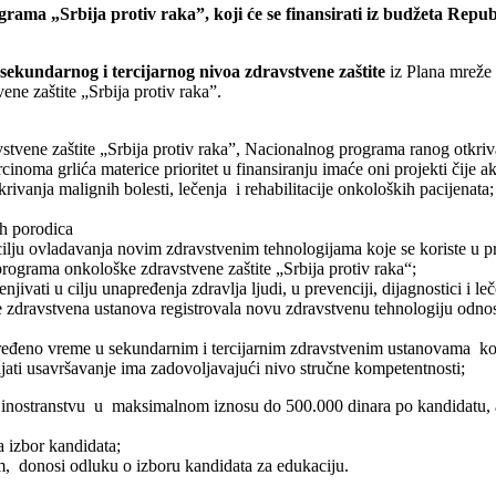
rama „Srbija protiv raka”, koji će se finansirati iz budžeta Repub
sekundarnog i tercijarnog nivoa zdravstvene zaštite
iz Plana mreže
ne zaštite „Srbija protiv raka”.
stvene zaštite „Srbija protiv raka”, Nacionalnog programa ranog otkri
oma grlića materice prioritet u finansiranju imaće oni projekti čije ak
vanja malignih bolesti, lečenja i rehabilitacije onkoloških pacijenata;
ih porodica
 cilju ovladavanja novim zdravstvenim tehnologijama koje se koriste u p
rograma onkološke zdravstvene zaštite „Srbija protiv raka“;
vati u cilju unapređenja zdravlja ljudi, u prevenciji, dijagnostici i leč
 je zdravstvena ustanova registrovala novu zdravstvenu tehnologiju odn
ređeno vreme u sekundarnim i tercijarnim zdravstvenim ustanovama ko
jati usavršavanje ima zadovoljavajući nivo stručne kompetentnosti;
 inostranstvu u maksimalnom iznosu do 500.000 dinara po kandidatu, a
 izbor kandidata;
, donosi odluku o izboru kandidata za edukaciju.