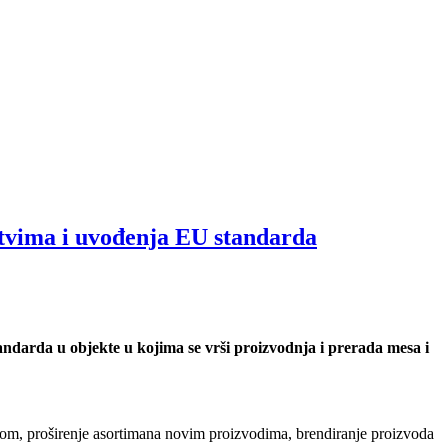
stvima i uvođenja EU standarda
ndarda u objekte u kojima se vrši proizvodnja i prerada mesa i
jom, proširenje asortimana novim proizvodima, brendiranje proizvoda