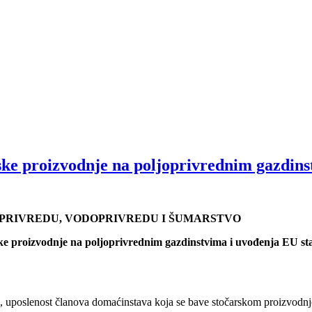
rske proizvodnje na poljoprivrednim gazdin
OPRIVREDU, VODOPRIVREDU I ŠUMARSTVO
ke proizvodnje na poljoprivrednim gazdinstvima i uvođenja EU sta
da, uposlenost članova domaćinstava koja se bave stočarskom proizvodn