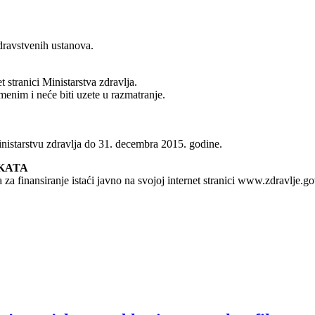
dravstvenih ustanova.
 stranici Ministarstva zdravlja.
menim i neće biti uzete u razmatranje.
Ministarstvu zdravlja do 31. decembra 2015. godine.
EKATA
za finansiranje istaći javno na svojoj internet stranici www.zdravlje.gov