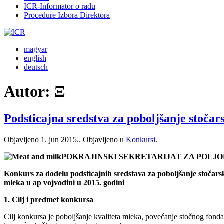
ICR-Informator o radu
Procedure Izbora Direktora
magyar
english
deutsch
Autor:
Ξ
Podsticajna sredstva za poboljšanje stoča
Objavljeno
1. jun 2015.
. Objavljeno u
Konkursi
.
POKRAJINSKI SEKRETARIJAT ZA POLJ
Konkurs za dodelu podsticajnih sredstava za poboljšanje stočars
mleka u ap vojvodini u 2015. godini
1. Cilj i predmet konkursa
Cilj konkursa je poboljšanje kvaliteta mleka, povećanje stočnog fon