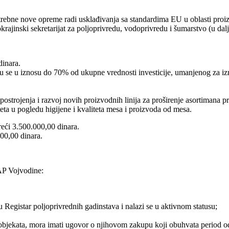
trebne nove opreme radi usklađivanja sa standardima EU u oblasti proiz
krajinski sekretarijat za poljoprivredu, vodoprivredu i šumarstvo (u dalj
dinara.
u se u iznosu do 70% od ukupne vrednosti investicije, umanjenog za izn
strojenja i razvoj novih proizvodnih linija za proširenje asortimana p
ta u pogledu higijene i kvaliteta mesa i proizvoda od mesa.
eći 3.500.000,00 dinara.
000,00 dinara.
 AP Vojvodine:
 Registar poljoprivrednih gadinstava i nalazi se u aktivnom statusu;
 objekata, mora imati ugovor o njihovom zakupu koji obuhvata period