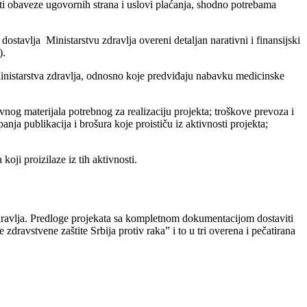
ati obaveze ugovornih strana i uslovi plaćanja, shodno potrebama
ostavlja Ministarstvu zdravlja overeni detaljan narativni i finansijski
).
Ministarstva zdravlja, odnosno koje predviđaju nabavku medicinske
ivnog materijala potrebnog za realizaciju projekta; troškove prevoza i
nja publikacija i brošura koje proističu iz aktivnosti projekta;
oji proizilaze iz tih aktivnosti.
zdravlja. Predloge projekata sa kompletnom dokumentacijom dostaviti
avstvene zaštite Srbija protiv raka” i to u tri overena i pečatirana