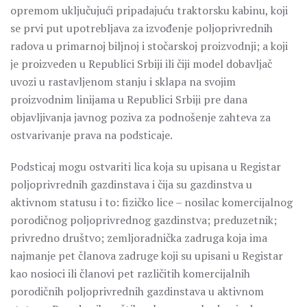
opremom uključujući pripadajuću traktorsku kabinu, koji
se prvi put upotrebljava za izvođenje poljoprivrednih
radova u primarnoj biljnoj i stočarskoj proizvodnji; a koji
je proizveden u Republici Srbiji ili čiji model dobavljač
uvozi u rastavljenom stanju i sklapa na svojim
proizvodnim linijama u Republici Srbiji pre dana
objavljivanja javnog poziva za podnošenje zahteva za
ostvarivanje prava na podsticaje.
Podsticaj mogu ostvariti lica koja su upisana u Registar
poljoprivrednih gazdinstava i čija su gazdinstva u
aktivnom statusu i to: fizičko lice – nosilac komercijalnog
porodičnog poljoprivrednog gazdinstva; preduzetnik;
privredno društvo; zemljoradnička zadruga koja ima
najmanje pet članova zadruge koji su upisani u Registar
kao nosioci ili članovi pet različitih komercijalnih
porodičnih poljoprivrednih gazdinstava u aktivnom