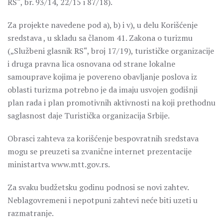
RS“, br. 93/14, 22/15 i 87/18).
Za projekte navedene pod a), b) i v), u delu Korišćenje
sredstava , u skladu sa članom 41. Zakona o turizmu
(„Službeni glasnik RS“, broj 17/19), turističke organizacije
i druga pravna lica osnovana od strane lokalne
samouprave kojima je povereno obavljanje poslova iz
oblasti turizma potrebno je da imaju usvojen godišnji
plan rada i plan promotivnih aktivnosti na koji prethodnu
saglasnost daje Turistička organizacija Srbije.
Obrasci zahteva za korišćenje bespovratnih sredstava
mogu se preuzeti sa zvanične internet prezentacije
ministartva www.mtt.gov.rs.
Za svaku budžetsku godinu podnosi se novi zahtev.
Neblagovremeni i nepotpuni zahtevi neće biti uzeti u
razmatranje.