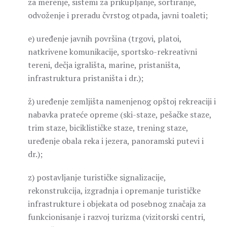
za merenje, sistemi za prikupljanje, sortiranje,
odvoženje i preradu čvrstog otpada, javni toaleti;
e) uređenje javnih površina (trgovi, platoi,
natkrivene komunikacije, sportsko-rekreativni
tereni, dečja igrališta, marine, pristaništa,
infrastruktura pristaništa i dr.);
ž) uređenje zemljišta namenjenog opštoj rekreaciji i
nabavka prateće opreme (ski-staze, pešačke staze,
trim staze, biciklističke staze, trening staze,
uređenje obala reka i jezera, panoramski putevi i
dr.);
z) postavljanje turističke signalizacije,
rekonstrukcija, izgradnja i opremanje turističke
infrastrukture i objekata od posebnog značaja za
funkcionisanje i razvoj turizma (vizitorski centri,