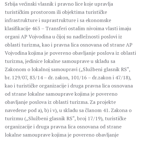
Srbija većinski vlasnik i pravno lice koje upravlja
turističkim prostorom ili objektima turističke
infrastrukture i suprastrukture i sa ekonomske
klasifikacije 463 – Transferi ostalim nivoima vlasti imaju
organi AP Vojvodina u čijoj su nadležnosti poslovi iz
oblasti turizma, kao i pravna lica osnovana od strane AP
Vojvodina kojima je povereno obavljanje poslova iz oblasti
turizma, jedinice lokalne samouprave u skladu sa
Zakonom o lokalnoj samoupravi („Službeni glasnik RS“,
br. 129/07, 83/14 – dr. zakon, 101/16 – dr.zakon i 47/18),
kao i turističke organizacije i druga pravna lica osnovana
od strane lokalne samouprave kojima je povereno
obavljanje poslova iz oblasti turizma. Za projekte
navedene pod a), b) i v), u skladu sa članom 41. Zakona o
turizmu („Službeni glasnik RS“, broj 17/19), turističke
organizacije i druga pravna lica osnovana od strane
lokalne samouprave kojima je povereno obavljanje