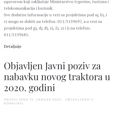
ugovorom koji zaključuje Ministarstvo trgovine, turizma i
telekomunikacija i korisnik.
Sve dodatne informacije u vezi sa projektima pod a), b), i
v) mogu se dobiti na telefon: 011/3139697, a u vezi sa
projektima pod g), d), đ), e), ž), z) i i) na telefon:
011/3139685.
Detaljnije
Objavljen Javni poziv za
nabavku novog traktora u
2020. godini
OBJAVLJENO
10. JANUAR 2020.
. OBJAVLJENO U
KONKURSI
.