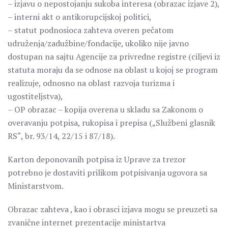
– izjavu o nepostojanju sukoba interesa (obrazac izjave 2),
– interni akt o antikorupcijskoj politici,
– statut podnosioca zahteva overen pečatom
udruženja/zadužbine/fondacije, ukoliko nije javno
dostupan na sajtu Agencije za privredne registre (ciljevi iz
statuta moraju da se odnose na oblast u kojoj se program
realizuje, odnosno na oblast razvoja turizma i
ugostiteljstva),
– OP obrazac – kopija overena u skladu sa Zakonom o
overavanju potpisa, rukopisa i prepisa („Službeni glasnik
RS“, br. 93/14, 22/15 i 87/18).
Karton deponovanih potpisa iz Uprave za trezor
potrebno je dostaviti prilikom potpisivanja ugovora sa
Ministarstvom.
Obrazac zahteva , kao i obrasci izjava mogu se preuzeti sa
zvanične internet prezentacije ministartva