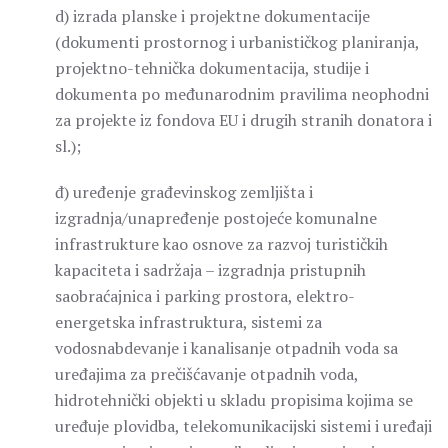
d) izrada planske i projektne dokumentacije
(dokumenti prostornog i urbanističkog planiranja,
projektno-tehnička dokumentacija, studije i
dokumenta po međunarodnim pravilima neophodni
za projekte iz fondova EU i drugih stranih donatora i
sl.);
đ) uređenje građevinskog zemljišta i
izgradnja/unapređenje postojeće komunalne
infrastrukture kao osnove za razvoj turističkih
kapaciteta i sadržaja – izgradnja pristupnih
saobraćajnica i parking prostora, elektro-
energetska infrastruktura, sistemi za
vodosnabdevanje i kanalisanje otpadnih voda sa
uređajima za prečišćavanje otpadnih voda,
hidrotehnički objekti u skladu propisima kojima se
uređuje plovidba, telekomunikacijski sistemi i uređaji