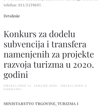
telefon: 011/3139697.
Detaljnije
Konkurs za dodelu
subvencija i transfera
namenjenih za projekte
razvoja turizma u 2020.
godini
OBJAVLJENO
14. JANUAR 2020.
. OBJAVLJENO U
KONKURSI
.
MINISTARSTVO TRGOVINE, TURIZMA I