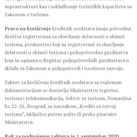
suprastrukture kao i usklađivanje turističkih kapaciteta sa
Zakonom o turizmu.
Pravo na korišćenje
kreditnih sredstava imaju privredna
društva registrovana za obavljanje delatnosti u oblasti
turizma, preduzetnci koji su registrovani za obavljanje
delatnosti u oblasti turizma i poljoprivredna gazdinstva
koja su upisana u Registar poljoprivrednih gazdinstava u
skladu sa Zakonom o poljoprivredi i ruralnom razvoju.
Zahtev za korišćenje kreditnih sredstava sa traženom
dokumentacijom se dostavlja Ministarstvu trgovine,
turizma i telekomunikacija, Sektor za turizam, Nemanjina
br. 22-26, Beograd, sa naznakom „Krediti za razvoj
turizma”, isključivo putem pošte ili preko pisarnice
Ministarstva.
Rok za podnošenje zahteva je 1. septembar 2020.