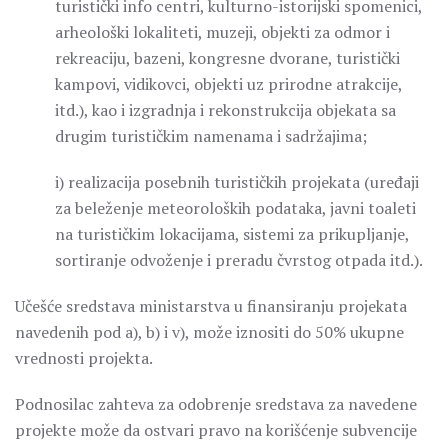
turistički info centri, kulturno-istorijski spomenici,
arheološki lokaliteti, muzeji, objekti za odmor i
rekreaciju, bazeni, kongresne dvorane, turistički
kampovi, vidikovci, objekti uz prirodne atrakcije,
itd.), kao i izgradnja i rekonstrukcija objekata sa
drugim turističkim namenama i sadržajima;
i) realizacija posebnih turističkih projekata (uređaji
za beleženje meteoroloških podataka, javni toaleti
na turističkim lokacijama, sistemi za prikupljanje,
sortiranje odvoženje i preradu čvrstog otpada itd.).
Učešće sredstava ministarstva u finansiranju projekata
navedenih pod a), b) i v), može iznositi do 50% ukupne
vrednosti projekta.
Podnosilac zahteva za odobrenje sredstava za navedene
projekte može da ostvari pravo na korišćenje subvencije