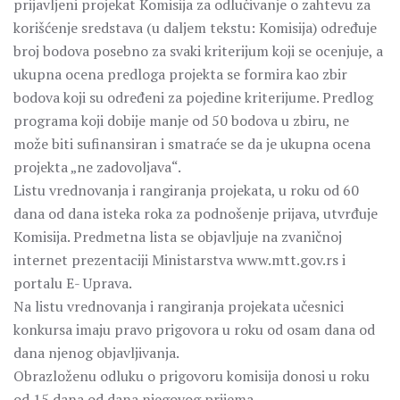
prijavljeni projekat Komisija za odlučivanje o zahtevu za
korišćenje sredstava (u daljem tekstu: Komisija) određuje
broj bodova posebno za svaki kriterijum koji se ocenjuje, a
ukupna ocena predloga projekta se formira kao zbir
bodova koji su određeni za pojedine kriterijume. Predlog
programa koji dobije manje od 50 bodova u zbiru, ne
može biti sufinansiran i smatraće se da je ukupna ocena
projekta „ne zadovoljava“.
Listu vrednovanja i rangiranja projekata, u roku od 60
dana od dana isteka roka za podnošenje prijava, utvrđuje
Komisija. Predmetna lista se objavljuje na zvaničnoj
internet prezentaciji Ministarstva www.mtt.gov.rs i
portalu E- Uprava.
Na listu vrednovanja i rangiranja projekata učesnici
konkursa imaju pravo prigovora u roku od osam dana od
dana njenog objavljivanja.
Obrazloženu odluku o prigovoru komisija donosi u roku
od 15 dana od dana njegovog prijema.