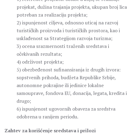
projekat, dužina trajanja projekta, ukupan broj lica
potreban za realizaciju projekta;
2) ispunjenost ciljeva, odnosno uticaj na razvoj
turističkih proizvoda i turističkih prostora, kao i
usklađenost sa Strategijom razvoja turizma;
3) ocena srazmernosti traženih sredstava i
očekivanih rezultata;
4) održivost projekta;
5) obezbeđenost sufinansiranja iz drugih izvora:
sopstvenih prihoda, budžeta Republike Srbije,
autonomne pokrajine ili jedinice lokalne
samouprave, fondova EU, donacija, legata, kredita i
drugo;
6) ispunjenost ugovornih obaveza za sredstva
odobrena u ranijem periodu.
Zahtev za korišćenje sredstava i prilozi