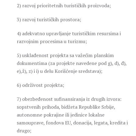
2) razvoj prioritetnih turističkih proizvoda;
3) razvoj turističkih prostora;
4) adekvatno upravljanje turističkim resursima i
razvojnim procesima u turizmu;
5) usklađenost projekta sa važećim planskim
dokumentima (za projekte navedene pod g), d), đ),
e),ž), z) i i) u delu Korišćenje sredstava);
6) održivost projekta;
7) obezbeđenost sufinansiranja iz drugih izvora:
sopstvenih prihoda, bidžeta Republike Srbije,
autonomne pokrajine ili jedinice lokalne
samouprave, fondova EU, donacija, legata, kredita i
drugo;