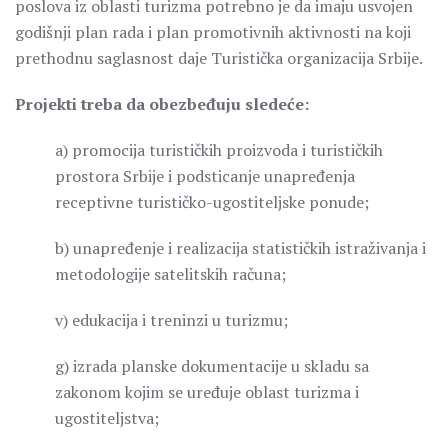
poslova iz oblasti turizma potrebno je da imaju usvojen
godišnji plan rada i plan promotivnih aktivnosti na koji
prethodnu saglasnost daje Turistička organizacija Srbije.
Projekti treba da obezbeđuju sledeće:
a) promocija turističkih proizvoda i turističkih
prostora Srbije i podsticanje unapređenja
receptivne turističko-ugostiteljske ponude;
b) unapređenje i realizacija statističkih istraživanja i
metodologije satelitskih računa;
v) edukacija i treninzi u turizmu;
g) izrada planske dokumentacije u skladu sa
zakonom kojim se uređuje oblast turizma i
ugostiteljstva;