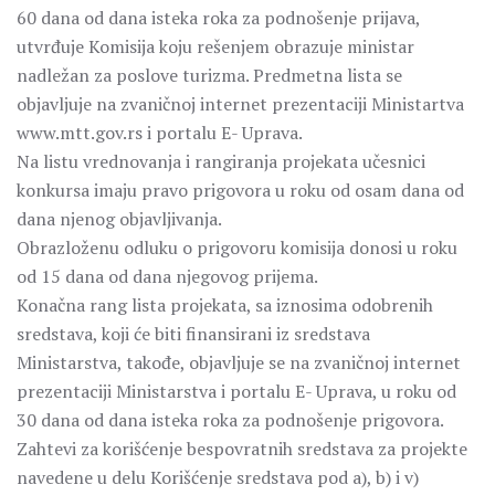
60 dana od dana isteka roka za podnošenje prijava,
utvrđuje Komisija koju rešenjem obrazuje ministar
nadležan za poslove turizma. Predmetna lista se
objavljuje na zvaničnoj internet prezentaciji Ministartva
www.mtt.gov.rs i portalu E- Uprava.
Na listu vrednovanja i rangiranja projekata učesnici
konkursa imaju pravo prigovora u roku od osam dana od
dana njenog objavljivanja.
Obrazloženu odluku o prigovoru komisija donosi u roku
od 15 dana od dana njegovog prijema.
Konačna rang lista projekata, sa iznosima odobrenih
sredstava, koji će biti finansirani iz sredstava
Ministarstva, takođe, objavljuje se na zvaničnoj internet
prezentaciji Ministarstva i portalu E- Uprava, u roku od
30 dana od dana isteka roka za podnošenje prigovora.
Zahtevi za korišćenje bespovratnih sredstava za projekte
navedene u delu Korišćenje sredstava pod a), b) i v)