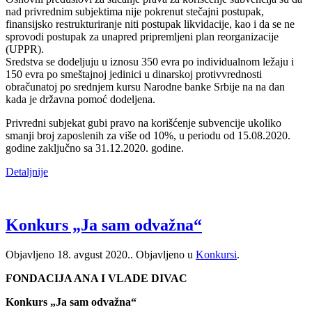
nad privrednim subjektima nije pokrenut stečajni postupak,
finansijsko restrukturiranje niti postupak likvidacije, kao i da se ne
sprovodi postupak za unapred pripremljeni plan reorganizacije
(UPPR).
Sredstva se dodeljuju u iznosu 350 evra po individualnom ležaju i
150 evra po smeštajnoj jedinici u dinarskoj protivvrednosti
obračunatoj po srednjem kursu Narodne banke Srbije na na dan
kada je državna pomoć dodeljena.
Privredni subjekat gubi pravo na korišćenje subvencije ukoliko
smanji broj zaposlenih za više od 10%, u periodu od 15.08.2020.
godine zaključno sa 31.12.2020. godine.
Detaljnije
Konkurs „Ja sam odvažna“
Objavljeno
18. avgust 2020.
. Objavljeno u
Konkursi
.
FONDACIJA ANA I VLADE DIVAC
Konkurs „Ja sam odvažna“