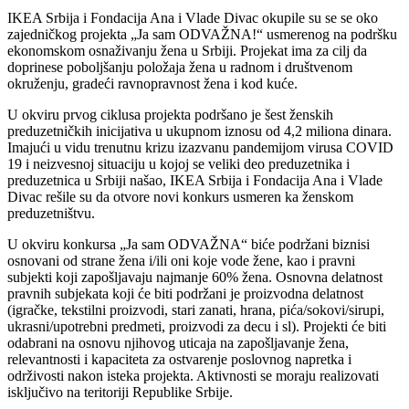
IKEA Srbija i Fondacija Ana i Vlade Divac okupile su se se oko
zajedničkog projekta „Ja sam ODVAŽNA!“ usmerenog na podršku
ekonomskom osnaživanju žena u Srbiji. Projekat ima za cilj da
doprinese poboljšanju položaja žena u radnom i društvenom
okruženju, gradeći ravnopravnost žena i kod kuće.
U okviru prvog ciklusa projekta podršano je šest ženskih
preduzetničkih inicijativa u ukupnom iznosu od 4,2 miliona dinara.
Imajući u vidu trenutnu krizu izazvanu pandemijom virusa COVID
19 i neizvesnoj situaciju u kojoj se veliki deo preduzetnika i
preduzetnica u Srbiji našao, IKEA Srbija i Fondacija Ana i Vlade
Divac rešile su da otvore novi konkurs usmeren ka ženskom
preduzetništvu.
U okviru konkursa „Ja sam ODVAŽNA“ biće podržani biznisi
osnovani od strane žena i/ili oni koje vode žene, kao i pravni
subjekti koji zapošljavaju najmanje 60% žena. Osnovna delatnost
pravnih subjekata koji će biti podržani je proizvodna delatnost
(igračke, tekstilni proizvodi, stari zanati, hrana, pića/sokovi/sirupi,
ukrasni/upotrebni predmeti, proizvodi za decu i sl). Projekti će biti
odabrani na osnovu njihovog uticaja na zapošljavanje žena,
relevantnosti i kapaciteta za ostvarenje poslovnog napretka i
održivosti nakon isteka projekta. Aktivnosti se moraju realizovati
isključivo na teritoriji Republike Srbije.