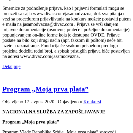
Smernice za podnošenje prijava, kao i prijavni formulari mogu se
preuzeti sa sajta www.divac.com/jasamodvazna, dok sva pitanja u
vezi sa procedurom prijavljivanja na konkurs možete postaviti putem
e-maila na jasamodvazna@divac.com . Prijava se vrši slanjem
prijavne dokumentacije (osnovne, prateće i poželjne dokumentacije)
popunjavanjem on-line forme koja je dostupna OVDE. Prijave
poslate na bilo koji drugi način (npr. faksom ili poštom) neće biti
uzete u razmatranje. Fondacija će svakom prispelom predlogu
projekta dodeliti redni broj, a spisak pristiglih prijava biće postavljen
na adresi www.divac.com/jasamodvazna.
Detaljnije
Program „Moja prva plata”
Objavljeno
17. avgust 2020.
. Objavljeno u
Konkursi
.
NACIONALNA SLUŽBA ZA ZAPOŠLJAVANJE
Program „Moja prva plata”
Program Vlade Republike Srbije „Moja prva plata” sprovodi