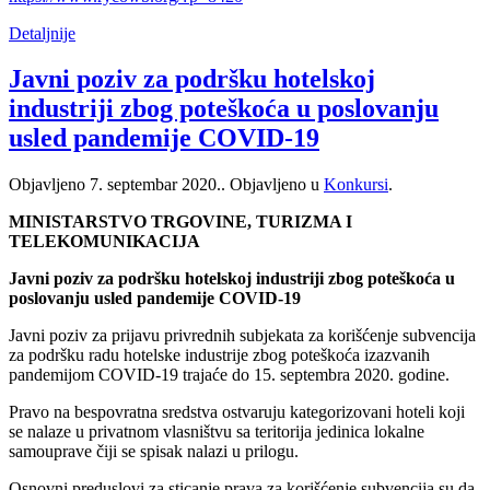
Detaljnije
Javni poziv za podršku hotelskoj
industriji zbog poteškoća u poslovanju
usled pandemije COVID-19
Objavljeno
7. septembar 2020.
. Objavljeno u
Konkursi
.
MINISTARSTVO TRGOVINE, TURIZMA I
TELEKOMUNIKACIJA
Javni poziv za podršku hotelskoj industriji zbog poteškoća u
poslovanju usled pandemije COVID-19
Javni poziv za prijavu privrednih subjekata za korišćenje subvencija
za podršku radu hotelske industrije zbog poteškoća izazvanih
pandemijom COVID-19 trajaće do 15. septembra 2020. godine.
Pravo na bespovratna sredstva ostvaruju kategorizovani hoteli koji
se nalaze u privatnom vlasništvu sa teritorija jedinica lokalne
samouprave čiji se spisak nalazi u prilogu.
Osnovni preduslovi za sticanje prava za korišćenje subvencija su da