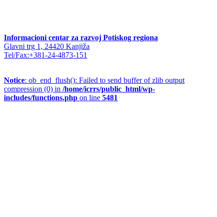
Informacioni centar za razvoj Potiskog regiona
Glavni trg 1, 24420 Kanjiža
Tel/Fax:+381-24-4873-151
Notice
: ob_end_flush(): Failed to send buffer of zlib output
compression (0) in
/home/icrrs/public_html/wp-
includes/functions.php
on line
5481