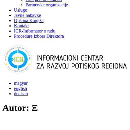
Partnerske organizacije
Usluge
Javne nabavke
Opština Kanjiža
Kontakt
ICR-Informator o radu
Procedure Izbora Direktora
magyar
english
deutsch
Autor:
Ξ