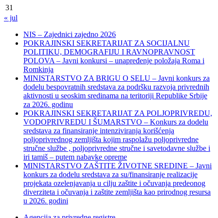
31
« jul
NIS – Zajednici zajedno 2026
POKRAJINSKI SEKRETARIJAT ZA SOCIJALNU
POLITIKU, DEMOGRAFIJU I RAVNOPRAVNOST
POLOVA – Javni konkursi – unapređenje položaja Roma i
Romkinja
MINISTARSTVO ZA BRIGU O SELU – Javni konkurs za
dodelu bespovratnih sredstava za podršku razvoja privrednih
aktivnosti u seoskim sredinama na teritoriji Republike Srbije
za 2026. godinu
POKRAJINSKI SEKRETARIJAT ZA POLJOPRIVREDU,
VODOPRIVREDU I ŠUMARSTVO – Konkurs za dodelu
sredstava za finansiranje intenziviranja korišćenja
poljoprivrednog zemljišta kojim raspolažu poljoprivredne
stručne službe , poljoprivredne stručne i savetodavne službe i
iri tamiš ‒ putem nabavke opreme
MINISTARSTVO ZAŠTITE ŽIVOTNE SREDINE – Javni
konkurs za dodelu sredstava za su/finansiranje realizacije
projekata ozelenjavanja u cilju zaštite i očuvanja predeonog
diverziteta i očuvanja i zaštite zemljišta kao prirodnog resursa
u 2026. godini
Agencija za privredne registre