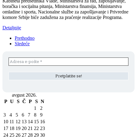
Kabineta predsednika Vlade, Ministarstva za rad, zapošljavanje,
boračka i socijalna pitanja, Ministarstva finansija, Ministarstva
omladine i sporta, Nacionalne službe za zapošljavanje i Privredne
komore Srbije biće zadužena za praćenje realizacije Programa.
Detaljnije
Prethodno
Sledeće
avgust 2026.
P
U
S
Č
P
S
N
1
2
3
4
5
6
7
8
9
10
11
12
13
14
15
16
17
18
19
20
21
22
23
24
25
26
27
28
29
30