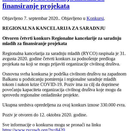
finansiranje projekata
Objavljeno
7. septembar 2020.
. Objavljeno u
Konkursi
.
REGIONALNA KANCELARIJA ZA SARADNJU
Otvoren četvrti konkurs Regionalne kancelarije za saradnju
mladih za finansiranje projekata
Regionalna kancelarija za saradnju mladih (RYCO) raspisala je 31.
avgusta 2020. godine četvrti konkurs za podnošenje predloga
projekata na koji se mogu prijaviti organizacije civilnog društva.
Osnovna svrha konkursa je podrška civilnom društvu na zapadnom
Balkanu u podsticanju pomirenja i regionalne saradnje mladih
tokom i nakon krize COVID-19. Poziv ima za cilj da doprinese
povećanju kapaciteta organizacija civilnog društva koje mogu da
sprovedu regionalne omladinske projekte.
Ukupna sredstva opredeljena za ovaj konkurs iznose 330.000 evra.
Poziv je otvoren do 12. oktobra 2020. godine.
Sve informacije o konkursu mogu se pronaći na linku
https://www.rycowb.org/?p=8420