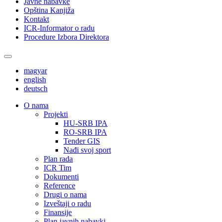
Javne nabavke
Opština Kanjiža
Kontakt
ICR-Informator o radu
Procedure Izbora Direktora
magyar
english
deutsch
О nama
Projekti
HU-SRB IPA
RO-SRB IPA
Tender GIS
Nađi svoj sport
Plan rada
ICR Tim
Dokumenti
Reference
Drugi o nama
Izveštaji o radu
Finansije
Plan javnih nabavki