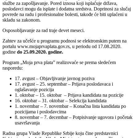
službe za zapošljavanje. Pored iznosa koji isplaćuje država,
poslodavci mogu da isplate i dodatna sredstva. Doprinosi za slučaj
povrede na radu i profesionalne bolesti, takođe će biti uplaćeni u
skladu sa zakonom.
Osposobljavanje za rad traje devet meseci.
Zahtev za učešće u programu podnosi se elektronskim putem na
portalu www.mojaprvaplata.gov.rs, u periodu od 17.08.2020.
godine
do 25.09.2020. godine.
Program „Moja prva plata” realizovaće se prema sledećem
rasporedu:
17. avgust – Objavljivanje javnog poziva
17. avgust – 25. septembar – Prijava poslodavaca i
oglašavanje pozicija
1. oktobar – 15. oktobar – Prijava kandidata na pozicije
16. oktobar – 31. oktobar – Selekcija kandidata
1. novembar – 7. novembar – Konačna lista kandidata po
pozicijama i poslodavcima
8. novembar – 7. decembar – Potpisivanje ugovora i početak
usavršavanja
Radna grupa Vlade Republike Srbije koju čine predstavnici