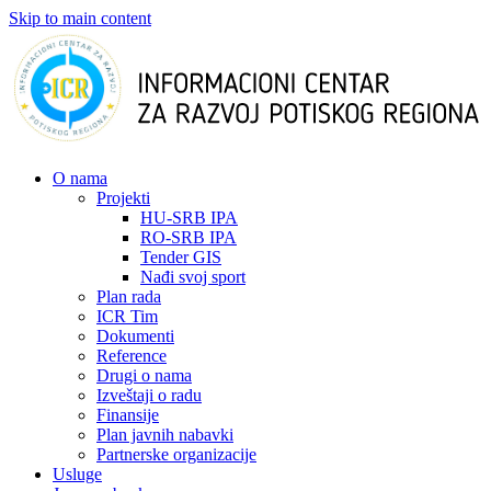
Skip to main content
О nama
Projekti
HU-SRB IPA
RO-SRB IPA
Tender GIS
Nađi svoj sport
Plan rada
ICR Tim
Dokumenti
Reference
Drugi o nama
Izveštaji o radu
Finansije
Plan javnih nabavki
Partnerske organizacije
Usluge