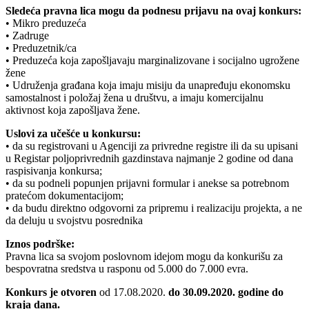
Sledeća pravna lica mogu da podnesu prijavu na ovaj konkurs:
• Mikro preduzeća
• Zadruge
• Preduzetnik/ca
• Preduzeća koja zapošljavaju marginalizovane i socijalno ugrožene
žene
• Udruženja građana koja imaju misiju da unapređuju ekonomsku
samostalnost i položaj žena u društvu, a imaju komercijalnu
aktivnost koja zapošljava žene.
Uslovi za učešće u konkursu:
• da su registrovani u Agenciji za privredne registre ili da su upisani
u Registar poljoprivrednih gazdinstava najmanje 2 godine od dana
raspisivanja konkursa;
• da su podneli popunjen prijavni formular i anekse sa potrebnom
pratećom dokumentacijom;
• da budu direktno odgovorni za pripremu i realizaciju projekta, a ne
da deluju u svojstvu posrednika
Iznos podrške:
Pravna lica sa svojom poslovnom idejom mogu da konkurišu za
bespovratna sredstva u rasponu od 5.000 do 7.000 evra.
Konkurs je otvoren
od 17.08.2020.
do 30.09.2020. godine do
kraja dana.