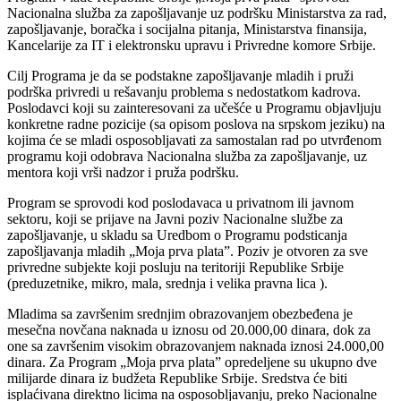
Nacionalna služba za zapošljavanje uz podršku Ministarstva za rad,
zapošljavanje, boračka i socijalna pitanja, Ministarstva finansija,
Kancelarije za IT i elektronsku upravu i Privredne komore Srbije.
Cilj Programa je da se podstakne zapošljavanje mladih i pruži
podrška privredi u rešavanju problema s nedostatkom kadrova.
Poslodavci koji su zainteresovani za učešće u Programu objavljuju
konkretne radne pozicije (sa opisom poslova na srpskom jeziku) na
kojima će se mladi osposobljavati za samostalan rad po utvrđenom
programu koji odobrava Nacionalna služba za zapošljavanje, uz
mentora koji vrši nadzor i pruža podršku.
Program se sprovodi kod poslodavaca u privatnom ili javnom
sektoru, koji se prijave na Javni poziv Nacionalne službe za
zapošljavanje, u skladu sa Uredbom o Programu podsticanja
zapošljavanja mladih „Moja prva plataˮ. Poziv je otvoren za sve
privredne subjekte koji posluju na teritoriji Republike Srbije
(preduzetnike, mikro, mala, srednja i velika pravna lica ).
Mladima sa završenim srednjim obrazovanjem obezbeđena je
mesečna novčana naknada u iznosu od 20.000,00 dinara, dok za
one sa završenim visokim obrazovanjem naknada iznosi 24.000,00
dinara. Za Program „Moja prva plata” opredeljene su ukupno dve
milijarde dinara iz budžeta Republike Srbije. Sredstva će biti
isplaćivana direktno licima na osposobljavanju, preko Nacionalne