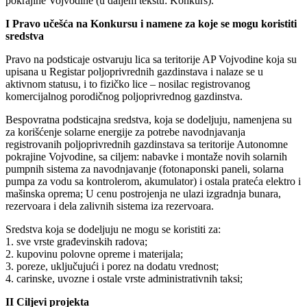
pokrajine Vojvodine (u daljem tekstu: Konkurs).
I Pravo učešća na Konkursu i namene za koje se mogu koristiti
sredstva
Pravo na podsticaje ostvaruju lica sa teritorije AP Vojvodine koja su
upisana u Registar poljoprivrednih gazdinstava i nalaze se u
aktivnom statusu, i to fizičko lice – nosilac registrovanog
komercijalnog porodičnog poljoprivrednog gazdinstva.
Bespovratna podsticajna sredstva, koja se dodeljuju, namenjena su
za korišćenje solarne energije za potrebe navodnjavanja
registrovanih poljoprivrednih gazdinstava sa teritorije Autonomne
pokrajine Vojvodine, sa ciljem: nabavke i montaže novih solarnih
pumpnih sistema za navodnjavanje (fotonaponski paneli, solarna
pumpa za vodu sa kontrolerom, akumulator) i ostala prateća elektro i
mašinska oprema; U cenu postrojenja ne ulazi izgradnja bunara,
rezervoara i dela zalivnih sistema iza rezervoara.
Sredstva koja se dodeljuju ne mogu se koristiti za:
1. sve vrste građevinskih radova;
2. kupovinu polovne opreme i materijala;
3. poreze, uključujući i porez na dodatu vrednost;
4. carinske, uvozne i ostale vrste administrativnih taksi;
II Ciljevi projekta