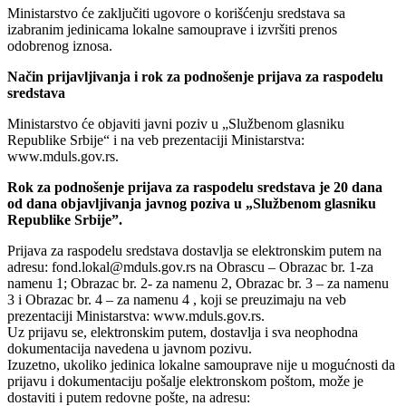
Ministarstvo će zaključiti ugovore o korišćenju sredstava sa
izabranim jedinicama lokalne samouprave i izvršiti prenos
odobrenog iznosa.
Način prijavljivanja i rok za podnošenje prijava za raspodelu
sredstava
Ministarstvo će objaviti javni poziv u „Službenom glasniku
Republike Srbije“ i na veb prezentaciji Ministarstva:
www.mduls.gov.rs.
Rok za podnošenje prijava za raspodelu sredstava je 20 dana
od dana objavljivanja javnog poziva u „Službenom glasniku
Republike Srbije”.
Prijava za raspodelu sredstava dostavlja se elektronskim putem na
adresu: fond.lokal@mduls.gov.rs na Obrascu – Obrazac br. 1-za
namenu 1; Obrazac br. 2- za namenu 2, Obrazac br. 3 – za namenu
3 i Obrazac br. 4 – za namenu 4 , koji se preuzimaju na veb
prezentaciji Ministarstva: www.mduls.gov.rs.
Uz prijavu se, elektronskim putem, dostavlja i sva neophodna
dokumentacija navedena u javnom pozivu.
Izuzetno, ukoliko jedinica lokalne samouprave nije u mogućnosti da
prijavu i dokumentaciju pošalje elektronskom poštom, može je
dostaviti i putem redovne pošte, na adresu: