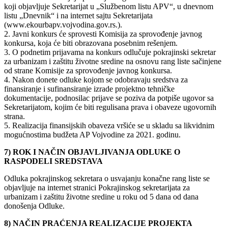
koji objavljuje Sekretarijat u „Službenom listu APV“, u dnevnom
listu „Dnevnik“ i na internet sajtu Sekretarijata
(www.ekourbapv.vojvodina.gov.rs.).
2. Javni konkurs će sprovesti Komisija za sprovođenje javnog
konkursa, koja će biti obrazovana posebnim rešenjem.
3. O podnetim prijavama na konkurs odlučuje pokrajinski sekretar
za urbanizam i zaštitu životne sredine na osnovu rang liste sačinjene
od strane Komisije za sprovođenje javnog konkursa.
4. Nakon donete odluke kojom se odobravaju sredstva za
finansiranje i sufinansiranje izrade projektno tehničke
dokumentacije, podnosilac prijave se poziva da potpiše ugovor sa
Sekretarijatom, kojim će biti regulisana prava i obaveze ugovornih
strana.
5. Realizacija finansijskih obaveza vršiće se u skladu sa likvidnim
mogućnostima budžeta AP Vojvodine za 2021. godinu.
7) ROK I NAČIN OBJAVLJIVANJA ODLUKE O
RASPODELI SREDSTAVA
Odluka pokrajinskog sekretara o usvajanju konačne rang liste se
objavljuje na internet stranici Pokrajinskog sekretarijata za
urbanizam i zaštitu životne sredine u roku od 5 dana od dana
donošenja Odluke.
8) NAČIN PRAĆENJA REALIZACIJE PROJEKTA