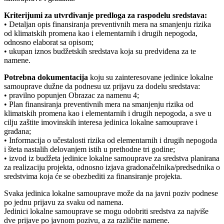
Kriterijumi za utvrđivanje predloga za raspodelu sredstava:
• Detaljan opis finansiranja preventivnih mera na smanjenju rizika
od klimatskih promena kao i elementarnih i drugih nepogoda,
odnosno elaborat sa opisom;
• ukupan iznos budžetskih sredstava koja su predviđena za te
namene.
Potrebna dokumentacija
koju su zainteresovane jedinice lokalne
samouprave dužne da podnesu uz prijavu za dodelu sredstava:
• pravilno popunjen Obrazac za namenu 4;
• Plan finansiranja preventivnih mera na smanjenju rizika od
klimatskih promena kao i elementarnih i drugih nepogoda, a sve u
cilju zaštite imovinskih interesa jedinica lokalne samouprave i
građana;
• Informacija o učestalosti rizika od elementarnih i drugih nepogoda
i šteta nastalih delovanjem istih u prethodne tri godine;
• izvod iz budžeta jedinice lokalne samouprave za sredstva planirana
za realizaciju projekta, odnosno izjava gradonačelnika/predsednika o
sredstvima koja će se obezbediti za finansiranje projekta.
Svaka jedinica lokalne samouprave može da na javni poziv podnese
po jednu prijavu za svaku od namena.
Jedinici lokalne samouprave se mogu odobriti sredstva za najviše
dve prijave po javnom pozivu, a za različite namene.