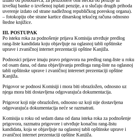
izdato od poslodavca, za penzionere oba isečka od penzije ili
izveštaj banke o izvršenoj isplati penzije, a u slučaju drugih prihoda
uverenje izdato od strane nadležnog republičkog poreskog organa).
– fotokopiju obe strane kartice dinarskog tekućeg računa odnosno
štedne knjižice.
III. POSTUPAK
Po isteku roka za podnošenje prijava Komisija utvrđuje predlog
rang-liste kandidata koju objavljuje na oglasnoj tabli opštinske
uprave i zvaničnoj internet prezentaciji opštine Kanjiža.
Podnosici prijave imaju pravo prigovora na predlog rang-liste u roku
od osam dana, od dana objavljivanja predloga rang-liste na oglasnoj
tabli opštinske uprave i zvaničnoj interenet prezentaciji opštine
Kanjiža.
Prigovor se podnosi Komisiji i mora biti obrazložen, odnosno uz
njega mora biti dostavljena odgovarajuća dokumentacija.
Prigovor koji nije obrazložen, odnosno uz koji nije dostavljena
odgovarajuća dokumentacija neće se razmatrati.
Komisija u roku od sedam dana od dana isteka roka za podnošenje
prigovora, razmatra prigovore i utvrđuje konačnu rang-listu
kandidata, koja se objavljuje na oglasnoj tabli opštinske uprave i
zvaničnoj internet prezentaciji opštine Kanjiža.