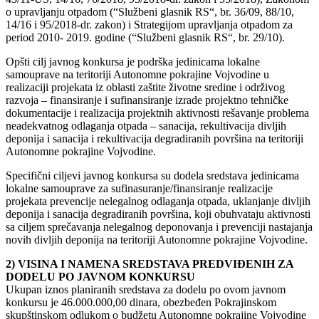
o upravljanju otpadom (“Službeni glasnik RS“, br. 36/09, 88/10,
14/16 i 95/2018-dr. zakon) i Strategijom upravljanja otpadom za
period 2010- 2019. godine (“Službeni glasnik RS“, br. 29/10).
Opšti cilj javnog konkursa je podrška jedinicama lokalne
samouprave na teritoriji Autonomne pokrajine Vojvodine u
realizaciji projekata iz oblasti zaštite životne sredine i održivog
razvoja – finansiranje i sufinansiranje izrade projektno tehničke
dokumentacije i realizacija projektnih aktivnosti rešavanje problema
neadekvatnog odlaganja otpada – sanacija, rekultivacija divljih
deponija i sanacija i rekultivacija degradiranih površina na teritoriji
Autonomne pokrajine Vojvodine.
Specifični ciljevi javnog konkursa su dodela sredstava jedinicama
lokalne samouprave za sufinasuranje/finansiranje realizacije
projekata prevencije nelegalnog odlaganja otpada, uklanjanje divljih
deponija i sanacija degradiranih površina, koji obuhvataju aktivnosti
sa ciljem sprečavanja nelegalnog deponovanja i prevenciji nastajanja
novih divljih deponija na teritoriji Autonomne pokrajine Vojvodine.
2) VISINA I NAMENA SREDSTAVA PREDVIĐENIH ZA
DODELU PO JAVNOM KONKURSU
Ukupan iznos planiranih sredstava za dodelu po ovom javnom
konkursu je 46.000.000,00 dinara, obezbeđen Pokrajinskom
skupštinskom odlukom o budžetu Autonomne pokrajine Vojvodine