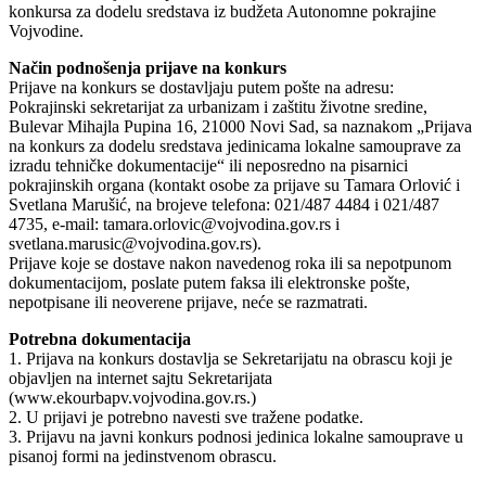
konkursa za dodelu sredstava iz budžeta Autonomne pokrajine
Vojvodine.
Način podnošenja prijave na konkurs
Prijave na konkurs se dostavljaju putem pošte na adresu:
Pokrajinski sekretarijat za urbanizam i zaštitu životne sredine,
Bulevar Mihajla Pupina 16, 21000 Novi Sad, sa naznakom „Prijava
na konkurs za dodelu sredstava jedinicama lokalne samouprave za
izradu tehničke dokumentacije“ ili neposredno na pisarnici
pokrajinskih organa (kontakt osobe za prijave su Tamara Orlović i
Svetlana Marušić, na brojeve telefona: 021/487 4484 i 021/487
4735, e-mail: tamara.orlovic@vojvodina.gov.rs i
svetlana.marusic@vojvodina.gov.rs).
Prijave koje se dostave nakon navedenog roka ili sa nepotpunom
dokumentacijom, poslate putem faksa ili elektronske pošte,
nepotpisane ili neoverene prijave, neće se razmatrati.
Potrebna dokumentacija
1. Prijava na konkurs dostavlja se Sekretarijatu na obrascu koji je
objavljen na internet sajtu Sekretarijata
(www.ekourbapv.vojvodina.gov.rs.)
2. U prijavi je potrebno navesti sve tražene podatke.
3. Prijavu na javni konkurs podnosi jedinica lokalne samouprave u
pisanoj formi na jedinstvenom obrascu.