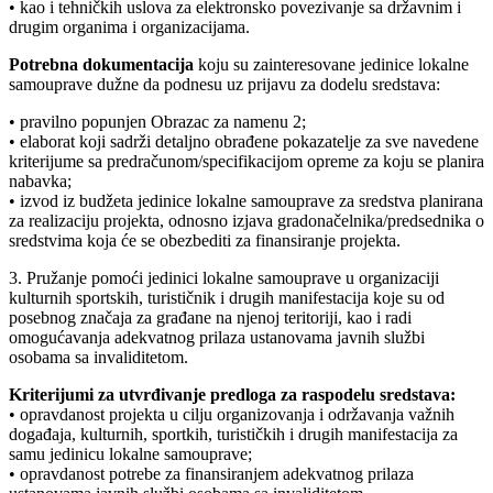
• kao i tehničkih uslova za elektronsko povezivanje sa državnim i
drugim organima i organizacijama.
Potrebna dokumentacija
koju su zainteresovane jedinice lokalne
samouprave dužne da podnesu uz prijavu za dodelu sredstava:
• pravilno popunjen Obrazac za namenu 2;
• elaborat koji sadrži detaljno obrađene pokazatelje za sve navedene
kriterijume sa predračunom/specifikacijom opreme za koju se planira
nabavka;
• izvod iz budžeta jedinice lokalne samouprave za sredstva planirana
za realizaciju projekta, odnosno izjava gradonačelnika/predsednika o
sredstvima koja će se obezbediti za finansiranje projekta.
3. Pružanje pomoći jedinici lokalne samouprave u organizaciji
kulturnih sportskih, turističnik i drugih manifestacija koje su od
posebnog značaja za građane na njenoj teritoriji, kao i radi
omogućavanja adekvatnog prilaza ustanovama javnih službi
osobama sa invaliditetom.
Kriterijumi za utvrđivanje predloga za raspodelu sredstava:
• opravdanost projekta u cilju organizovanja i održavanja važnih
događaja, kulturnih, sportkih, turističkih i drugih manifestacija za
samu jedinicu lokalne samouprave;
• opravdanost potrebe za finansiranjem adekvatnog prilaza