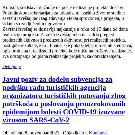
Korisnik sredstava dužan je da posle realizacije projekta dostavi
Pokrajinskom sekretarijatu za urbanizam i zaštitu životne sredine
završni izveštaj radi sagledavanja efekta sprovođenja projekta, u
skladu sa zaključenim ugovorom.
Završni izveštaj se dostavlja najkasnije u roku od 15 dana od dana
realizacije projekta. Završni izveštaj treba da sadrži pregled
preduzetih aktivnosti preduzetih aktivnosti pri realizaciji projekta,
postignte rezultate, kao i finansijske pokazatelje, utrošenih sredstava,
opis promena u realizaciji projekta koje utiču na troškove realizacije,
sva odstupanja od plana realizacije projekta, sa obrazloženjem.
Detaljnije
Javni poziv za dodelu subvencija za
podršku radu turističkih agencija
organizatora turističkih putovanja zbog
poteškoća u poslovanju prouzrokovanih
epidemijom bolesti COVID-19 izazvane
virusom SARS-CoV-2
Objavljeno
8. novembar 2021.
. Objavljeno u
Konkursi
.