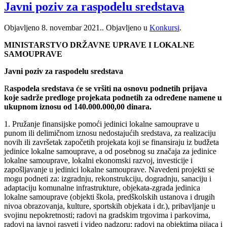
Javni poziv za raspodelu sredstava
Objavljeno
8. novembar 2021.
. Objavljeno u
Konkursi
.
MINISTARSTVO DRŽAVNE UPRAVE I LOKALNE
SAMOUPRAVE
Javni poziv za raspodelu sredstava
R
aspodela sredstava će se vršiti na osnovu podnetih prijava
koje sadrže predloge projekata podnetih za određene namene u
ukupnom iznosu od 140.000.000,00 dinara.
1. Pružanje finansijske pomoći jedinici lokalne samouprave u
punom ili delimičnom iznosu nedostajućih sredstava, za realizaciju
novih ili završetak započetih projekata koji se finansiraju iz budžeta
jedinice lokalne samouprave, a od posebnog su značaja za jedinice
lokalne samouprave, lokalni ekonomski razvoj, investicije i
zapošljavanje u jedinici lokalne samouprave. Navedeni projekti se
mogu podneti za: izgradnju, rekonstrukciju, dogradnju, sanaciju i
adaptaciju komunalne infrastrukture, objekata-zgrada jedinica
lokalne samouprave (objekti škola, predškolskih ustanova i drugih
nivoa obrazovanja, kulture, sportskih objekata i dr.), pribavljanje u
svojinu nepokretnosti; radovi na gradskim trgovima i parkovima,
radovi na javnoj rasveti i video nadzoru; radovi na objektima pijaca i