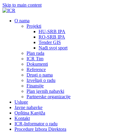
Skip to main content
О nama
Projekti
HU-SRB IPA
RO-SRB IPA
Tender GIS
Nađi svoj sport
Plan rada
ICR Tim
Dokumenti
Reference
Drugi o nama
Izveštaji o radu
Finansije
Plan javnih nabavki
Partnerske organizacije
Usluge
Javne nabavke
Opština Kanjiža
Kontakt
ICR-Informator o radu
Procedure Izbora Direktora