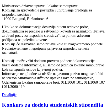
Ministarstvo državne uprave i lokalne samouprave
Komisija za sprovođenje postupka i utvrđivanje predloga za
raspodelu sredstava
11000 Beograd, Birčaninova 6
Ukoliko se dokumentacija dostavlja putem redovne pošte,
dokumentacija se predaje u zatvorenoj koverti sa naznakom „Prijava
za Javni poziv za raspodelu sredstava“, sa punom adresom
pošiljaoca na poleđini koverte.
Komisija će razmatrati samo prijave koje su blagovremeno podnete.
Neblagovremene i nepotpune prijave za raspodelu se neće
razmatrati.
Komisija može vršiti dodatnu proveru podnete dokumentacije i
tražiti dodatne informacije, ali samo od jedinica lokalne samouprave
koje su ispunile uslove iz javnog poziva.
Informacije neophodne za učešće na javnom pozivu mogu se dobiti
na telefon Ministarstva državne uprave i lokalne samouprave,
Odeljenje za lokalnu samouprave broj: 011/3060-101; 011/3060-107
i 011/3060-119.
Detaljnije
Konkurs za dodelu studentskih stipendija