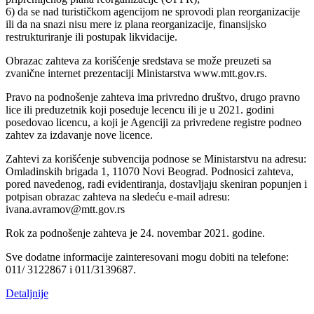
6) da se nad turističkom agencijom ne sprovodi plan reorganizacije
ili da na snazi nisu mere iz plana reorganizacije, finansijsko
restrukturiranje ili postupak likvidacije.
Obrazac zahteva za korišćenje sredstava se može preuzeti sa
zvanične internet prezentaciji Ministarstva www.mtt.gov.rs.
Pravo na podnošenje zahteva ima privredno društvo, drugo pravno
lice ili preduzetnik koji poseduje lecencu ili je u 2021. godini
posedovao licencu, a koji je Agenciji za privredene registre podneo
zahtev za izdavanje nove licence.
Zahtevi za korišćenje subvencija podnose se Ministarstvu na adresu:
Omladinskih brigada 1, 11070 Novi Beograd. Podnosici zahteva,
pored navedenog, radi evidentiranja, dostavljaju skeniran popunjen i
potpisan obrazac zahteva na sledeću e-mail adresu:
ivana.avramov@mtt.gov.rs
Rok za podnošenje zahteva je 24. novembar 2021. godine.
Sve dodatne informacije zainteresovani mogu dobiti na telefone:
011/ 3122867 i 011/3139687.
Detaljnije