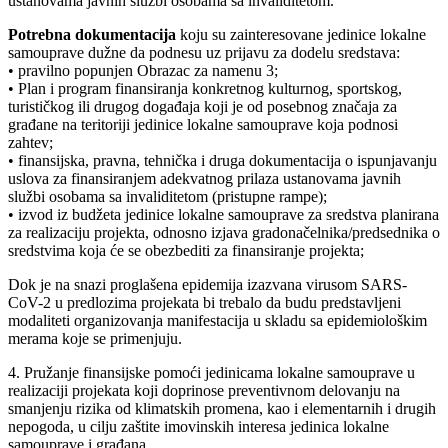
ustanovama javnih službi osobama sa invaliditetom.
Potrebna dokumentacija
koju su zainteresovane jedinice lokalne
samouprave dužne da podnesu uz prijavu za dodelu sredstava:
• pravilno popunjen Obrazac za namenu 3;
• Plan i program finansiranja konkretnog kulturnog, sportskog,
turističkog ili drugog događaja koji je od posebnog značaja za
građane na teritoriji jedinice lokalne samouprave koja podnosi
zahtev;
• finansijska, pravna, tehnička i druga dokumentacija o ispunjavanju
uslova za finansiranjem adekvatnog prilaza ustanovama javnih
službi osobama sa invaliditetom (pristupne rampe);
• izvod iz budžeta jedinice lokalne samouprave za sredstva planirana
za realizaciju projekta, odnosno izjava gradonačelnika/predsednika o
sredstvima koja će se obezbediti za finansiranje projekta;
Dok je na snazi proglašena epidemija izazvana virusom SARS-
CoV-2 u predlozima projekata bi trebalo da budu predstavljeni
modaliteti organizovanja manifestacija u skladu sa epidemiološkim
merama koje se primenjuju.
4. Pružanje finansijske pomoći jedinicama lokalne samouprave u
realizaciji projekata koji doprinose preventivnom delovanju na
smanjenju rizika od klimatskih promena, kao i elementarnih i drugih
nepogoda, u cilju zaštite imovinskih interesa jedinica lokalne
samouprave i građana.