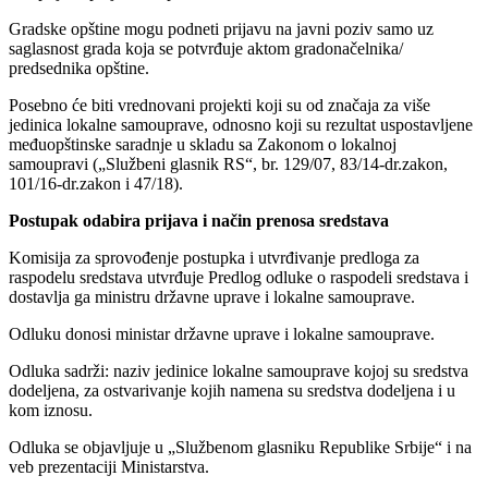
Gradske opštine mogu podneti prijavu na javni poziv samo uz
saglasnost grada koja se potvrđuje aktom gradonačelnika/
predsednika opštine.
Posebno će biti vrednovani projekti koji su od značaja za više
jedinica lokalne samouprave, odnosno koji su rezultat uspostavljene
međuopštinske saradnje u skladu sa Zakonom o lokalnoj
samoupravi („Službeni glasnik RS“, br. 129/07, 83/14-dr.zakon,
101/16-dr.zakon i 47/18).
Postupak odabira prijava i način prenosa sredstava
Komisija za sprovođenje postupka i utvrđivanje predloga za
raspodelu sredstava utvrđuje Predlog odluke o raspodeli sredstava i
dostavlja ga ministru državne uprave i lokalne samouprave.
Odluku donosi ministar državne uprave i lokalne samouprave.
Odluka sadrži: naziv jedinice lokalne samouprave kojoj su sredstva
dodeljena, za ostvarivanje kojih namena su sredstva dodeljena i u
kom iznosu.
Odluka se objavljuje u „Službenom glasniku Republike Srbije“ i na
veb prezentaciji Ministarstva.