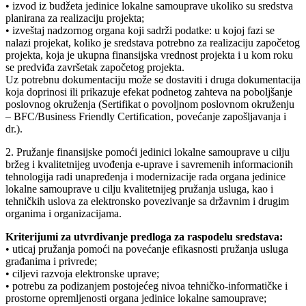
• izvod iz budžeta jedinice lokalne samouprave ukoliko su sredstva
planirana za realizaciju projekta;
• izveštaj nadzornog organa koji sadrži podatke: u kojoj fazi se
nalazi projekat, koliko je sredstava potrebno za realizaciju započetog
projekta, koja je ukupna finansijska vrednost projekta i u kom roku
se predviđa završetak započetog projekta.
Uz potrebnu dokumentaciju može se dostaviti i druga dokumentacija
koja doprinosi ili prikazuje efekat podnetog zahteva na poboljšanje
poslovnog okruženja (Sertifikat o povoljnom poslovnom okruženju
– BFC/Business Friendly Certification, povećanje zapošljavanja i
dr.).
2. Pružanje finansijske pomoći jedinici lokalne samouprave u cilju
bržeg i kvalitetnijeg uvođenja e-uprave i savremenih informacionih
tehnologija radi unapređenja i modernizacije rada organa jedinice
lokalne samouprave u cilju kvalitetnijeg pružanja usluga, kao i
tehničkih uslova za elektronsko povezivanje sa državnim i drugim
organima i organizacijama.
Kriterijumi za utvrđivanje predloga za raspodelu sredstava:
• uticaj pružanja pomoći na povećanje efikasnosti pružanja usluga
građanima i privrede;
• ciljevi razvoja elektronske uprave;
• potrebu za podizanjem postojećeg nivoa tehničko-informatičke i
prostorne opremljenosti organa jedinice lokalne samouprave;