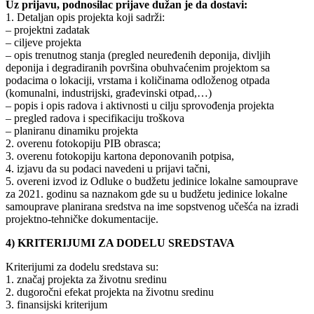
Uz prijavu, podnosilac prijave dužan je da dostavi:
1. Detaljan opis projekta koji sadrži:
– projektni zadatak
– ciljeve projekta
– opis trenutnog stanja (pregled neuređenih deponija, divljih
deponija i degradiranih površina obuhvaćenim projektom sa
podacima o lokaciji, vrstama i količinama odloženog otpada
(komunalni, industrijski, građevinski otpad,…)
– popis i opis radova i aktivnosti u cilju sprovođenja projekta
– pregled radova i specifikaciju troškova
– planiranu dinamiku projekta
2. overenu fotokopiju PIB obrasca;
3. overenu fotokopiju kartona deponovanih potpisa,
4. izjavu da su podaci navedeni u prijavi tačni,
5. overeni izvod iz Odluke o budžetu jedinice lokalne samouprave
za 2021. godinu sa naznakom gde su u budžetu jedinice lokalne
samouprave planirana sredstva na ime sopstvenog učešća na izradi
projektno-tehničke dokumentacije.
4) KRITERIJUMI ZA DODELU SREDSTAVA
Kriterijumi za dodelu sredstava su:
1. značaj projekta za životnu sredinu
2. dugoročni efekat projekta na životnu sredinu
3. finansijski kriterijum