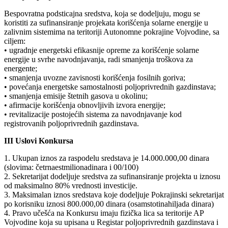
Bespovratna podsticajna sredstva, koja se dodeljuju, mogu se
koristiti za sufinansiranje projekata korišćenja solarne energije u
zalivnim sistemima na teritoriji Autonomne pokrajine Vojvodine, sa
ciljem:
• ugradnje energetski efikasnije opreme za korišćenje solarne
energije u svrhe navodnjavanja, radi smanjenja troškova za
energente;
• smanjenja uvozne zavisnosti korišćenja fosilnih goriva;
• povećanja energetske samostalnosti poljoprivrednih gazdinstava;
• smanjenja emisije štetnih gasova u okolinu;
• afirmacije korišćenja obnovljivih izvora energije;
• revitalizacije postojećih sistema za navodnjavanje kod
registrovanih poljoprivrednih gazdinstava.
III Uslovi Konkursa
1. Ukupan iznos za raspodelu sredstava je 14.000.000,00 dinara
(slovima: četrnaestmilionadinara i 00/100)
2. Sekretarijat dodeljuje sredstva za sufinansiranje projekta u iznosu
od maksimalno 80% vrednosti investicije.
3. Maksimalan iznos sredstava koje dodeljuje Pokrajinski sekretarijat
po korisniku iznosi 800.000,00 dinara (osamstotinahiljada dinara)
4. Pravo učešća na Konkursu imaju fizička lica sa teritorije AP
Vojvodine koja su upisana u Registar poljoprivrednih gazdinstava i