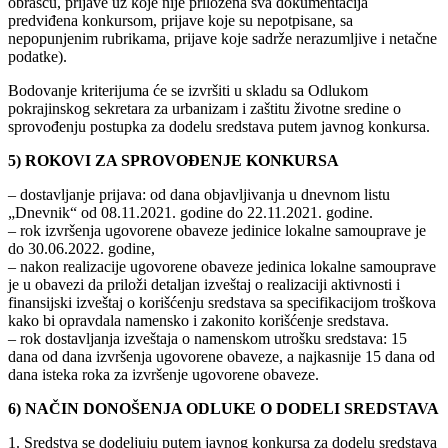
obrascu, prijave uz koje nije priložena sva dokumentacija
predviđena konkursom, prijave koje su nepotpisane, sa
nepopunjenim rubrikama, prijave koje sadrže nerazumljive i netačne
podatke).
Bodovanje kriterijuma će se izvršiti u skladu sa Odlukom
pokrajinskog sekretara za urbanizam i zaštitu životne sredine o
sprovođenju postupka za dodelu sredstava putem javnog konkursa.
5) ROKOVI ZA SPROVOĐENJE KONKURSA
– dostavljanje prijava: od dana objavljivanja u dnevnom listu
„Dnevnik“ od 08.11.2021. godine do 22.11.2021. godine.
– rok izvršenja ugovorene obaveze jedinice lokalne samouprave je
do 30.06.2022. godine,
– nakon realizacije ugovorene obaveze jedinica lokalne samouprave
je u obavezi da priloži detaljan izveštaj o realizaciji aktivnosti i
finansijski izveštaj o korišćenju sredstava sa specifikacijom troškova
kako bi opravdala namensko i zakonito korišćenje sredstava.
– rok dostavljanja izveštaja o namenskom utrošku sredstava: 15
dana od dana izvršenja ugovorene obaveze, a najkasnije 15 dana od
dana isteka roka za izvršenje ugovorene obaveze.
6) NAČIN DONOŠENJA ODLUKE O DODELI SREDSTAVA
1. Sredstva se dodeljuju putem javnog konkursa za dodelu sredstava