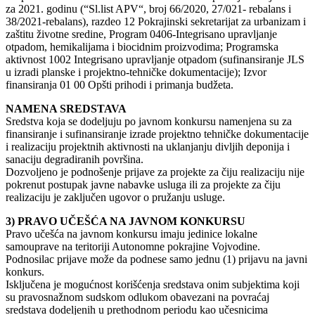
za 2021. godinu (“Sl.list APV“, broj 66/2020, 27/021- rebalans i
38/2021-rebalans), razdeo 12 Pokrajinski sekretarijat za urbanizam i
zaštitu životne sredine, Program 0406-Integrisano upravljanje
otpadom, hemikalijama i biocidnim proizvodima; Programska
aktivnost 1002 Integrisano upravljanje otpadom (sufinansiranje JLS
u izradi planske i projektno-tehničke dokumentacije); Izvor
finansiranja 01 00 Opšti prihodi i primanja budžeta.
NAMENA SREDSTAVA
Sredstva koja se dodeljuju po javnom konkursu namenjena su za
finansiranje i sufinansiranje izrade projektno tehničke dokumentacije
i realizaciju projektnih aktivnosti na uklanjanju divljih deponija i
sanaciju degradiranih površina.
Dozvoljeno je podnošenje prijave za projekte za čiju realizaciju nije
pokrenut postupak javne nabavke usluga ili za projekte za čiju
realizaciju je zaključen ugovor o pružanju usluge.
3) PRAVO UČEŠĆA NA JAVNOM KONKURSU
Pravo učešća na javnom konkursu imaju jedinice lokalne
samouprave na teritoriji Autonomne pokrajine Vojvodine.
Podnosilac prijave može da podnese samo jednu (1) prijavu na javni
konkurs.
Isključena je mogućnost korišćenja sredstava onim subjektima koji
su pravosnažnom sudskom odlukom obavezani na povraćaj
sredstava dodeljenih u prethodnom periodu kao učesnicima