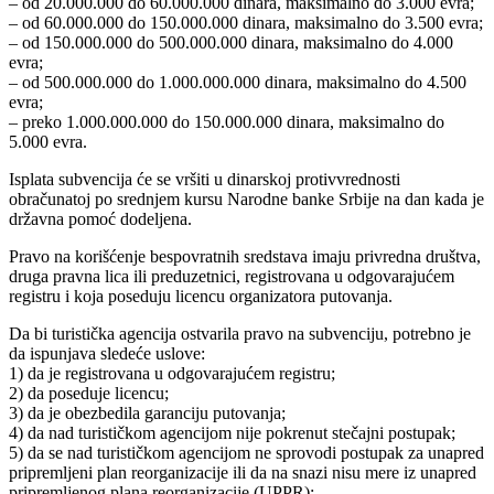
– od 20.000.000 do 60.000.000 dinara, maksimalno do 3.000 evra;
– od 60.000.000 do 150.000.000 dinara, maksimalno do 3.500 evra;
– od 150.000.000 do 500.000.000 dinara, maksimalno do 4.000
evra;
– od 500.000.000 do 1.000.000.000 dinara, maksimalno do 4.500
evra;
– preko 1.000.000.000 do 150.000.000 dinara, maksimalno do
5.000 evra.
Isplata subvencija će se vršiti u dinarskoj protivvrednosti
obračunatoj po srednjem kursu Narodne banke Srbije na dan kada je
državna pomoć dodeljena.
Pravo na korišćenje bespovratnih sredstava imaju privredna društva,
druga pravna lica ili preduzetnici, registrovana u odgovarajućem
registru i koja poseduju licencu organizatora putovanja.
Da bi turistička agencija ostvarila pravo na subvenciju, potrebno je
da ispunjava sledeće uslove:
1) da je registrovana u odgovarajućem registru;
2) da poseduje licencu;
3) da je obezbedila garanciju putovanja;
4) da nad turističkom agencijom nije pokrenut stečajni postupak;
5) da se nad turističkom agencijom ne sprovodi postupak za unapred
pripremljeni plan reorganizacije ili da na snazi nisu mere iz unapred
pripremljenog plana reorganizacije (UPPR);