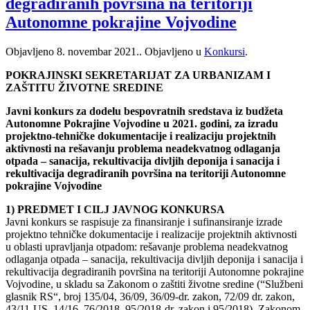
degradiranih površina na teritoriji
Autonomne pokrajine Vojvodine
Objavljeno
8. novembar 2021.
. Objavljeno u
Konkursi
.
POKRAJINSKI SEKRETARIJAT ZA URBANIZAM I
ZAŠTITU ŽIVOTNE SREDINE
Javni konkurs za dodelu bespovratnih sredstava iz budžeta
Autonomne Pokrajine Vojvodine u 2021. godini, za izradu
projektno-tehničke dokumentacije i realizaciju projektnih
aktivnosti na rešavanju problema neadekvatnog odlaganja
otpada – sanacija, rekultivacija divljih deponija i sanacija i
rekultivacija degradiranih površina na teritoriji Autonomne
pokrajine Vojvodine
1) PREDMET I CILJ JAVNOG KONKURSA
Javni konkurs se raspisuje za finansiranje i sufinansiranje izrade
projektno tehničke dokumentacije i realizacije projektnih aktivnosti
u oblasti upravljanja otpadom: rešavanje problema neadekvatnog
odlaganja otpada – sanacija, rekultivacija divljih deponija i sanacija i
rekultivacija degradiranih površina na teritoriji Autonomne pokrajine
Vojvodine, u skladu sa Zakonom o zaštiti životne sredine (“Službeni
glasnik RS“, broj 135/04, 36/09, 36/09-dr. zakon, 72/09 dr. zakon,
43/11-US, 14/16, 76/2018, 95/2018-dr. zakon i 95/2018), Zakonom