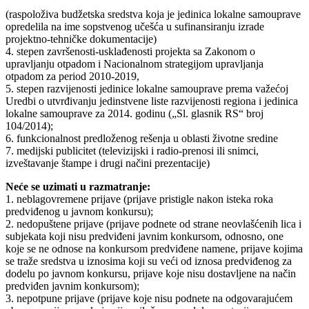
(raspoloživa budžetska sredstva koja je jedinica lokalne samouprave
opredelila na ime sopstvenog učešća u sufinansiranju izrade
projektno-tehničke dokumentacije)
4. stepen završenosti-usklađenosti projekta sa Zakonom o
upravljanju otpadom i Nacionalnom strategijom upravljanja
otpadom za period 2010-2019,
5. stepen razvijenosti jedinice lokalne samouprave prema važećoj
Uredbi o utvrđivanju jedinstvene liste razvijenosti regiona i jedinica
lokalne samouprave za 2014. godinu („Sl. glasnik RS“ broj
104/2014);
6. funkcionalnost predloženog rešenja u oblasti životne sredine
7. medijski publicitet (televizijski i radio-prenosi ili snimci,
izveštavanje štampe i drugi načini prezentacije)
Neće se uzimati u razmatranje:
1. neblagovremene prijave (prijave pristigle nakon isteka roka
predviđenog u javnom konkursu);
2. nedopuštene prijave (prijave podnete od strane neovlašćenih lica i
subjekata koji nisu predviđeni javnim konkursom, odnosno, one
koje se ne odnose na konkursom predviđene namene, prijave kojima
se traže sredstva u iznosima koji su veći od iznosa predviđenog za
dodelu po javnom konkursu, prijave koje nisu dostavljene na način
predviđen javnim konkursom);
3. nepotpune prijave (prijave koje nisu podnete na odgovarajućem