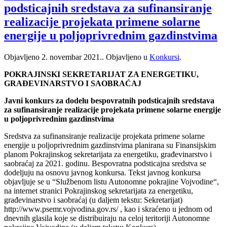
podsticajnih sredstava za sufinansiranje
realizacije projekata primene solarne
energije u poljoprivrednim gazdinstvima
Objavljeno
2. novembar 2021.
. Objavljeno u
Konkursi
.
POKRAJINSKI SEKRETARIJAT ZA ENERGETIKU,
GRAĐEVINARSTVO I SAOBRAĆAJ
Javni konkurs za dodelu bespovratnih podsticajnih sredstava
za sufinansiranje realizacije projekata primene solarne energije
u poljoprivrednim gazdinstvima
Sredstva za sufinansiranje realizacije projekata primene solarne
energije u poljoprivrednim gazdinstvima planirana su Finansijskim
planom Pokrajinskog sekretarijata za energetiku, građevinarstvo i
saobraćaj za 2021. godinu. Bespovratna podsticajna sredstva se
dodeljuju na osnovu javnog konkursa. Tekst javnog konkursa
objavljuje se u “Službenom listu Autonomne pokrajine Vojvodine“,
na internet stranici Pokrajinskog sekretarijata za energetiku,
građevinarstvo i saobraćaj (u daljem tekstu: Sekretarijat)
http://www.psemr.vojvodina.gov.rs/ , kao i skraćeno u jednom od
dnevnih glasila koje se distribuiraju na celoj teritoriji Autonomne