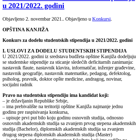
u 2021/2022. godini
Objavljeno
2. novembar 2021.
. Objavljeno u
Konkursi
.
OPŠTINA KANJIŽA
Konkurs za dodelu studentskih stipendija u 2021/2022. godini
I. USLOVI ZA DODELU STUDENTSKIH STIPENDIJA
U 2021/2022. godini iz sredstava budžeta opštine Kanjiža dodeljuju
se studentske stipendije za sticanje sledećih deficitarnih zanimanja:
nastavnik flaute, nastavnik klavira, informatičar, inženjer građevine,
nastavnik geografije, nastavnik matematike, pedagog, defektolog,
psiholog, pravnik, doktor opšte medicine, andragog, novinar,
socijalni radnik
Pravo na studentsku stipendiju ima kandidat koji:
– je državljanin Republike Srbije,
– ima prebivalište na teritoriji opštine Kanjiža najmanje jednu
godinu pre raspisivanja konkursa,
– upisuje prvi put bilo koju godinu osnovnih studija, odnosno
osnovnih akademskih studija sa zvanjem prvog stepena akademskih
studija (Bachelor), diplomskih akademskih studija sa zvanjem
drugog stepena diplomskih akademskih studija (Master)