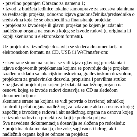
• pravilno popunjen Obrazac za namenu 1;
• izvod iz budžeta jedinice lokalne samouprave za sredstva planirana
za realizaciju projekta, odnosno izjava gradonačelnika/predsednika o
sredstvima koja će se obezbediti za finansiranje projekta;
• projekat za izvođenje ili glavni projekat po kojem je izdat akt
nadležnog organa na osnovu kojeg se izvode radovi (u originalu ili
kopiji skenirano u elektronskom formatu).
Uz projekat za izvođenje dostavlja se sledeća dokumentacija u
elektronskom formatu na CD, USB ili WeTransfer-om:
• skenirane strane na kojima se vidi izjava glavnog projektanta i
izjava odgovornih projektanata kojima se potvrđuje da je projekat
izrađen u skladu sa lokacijskim uslovima, građevinskom dozvolom,
projektom za građevinsku dozvolu, propisima i pravilima struke;
• uz glavni projekat po kojem je izdat akt nadležnog organa na
osnovu kojeg se izvode radovi dostavlja se CD sa sledećom
dokumentacijom:
skenirane strane na kojima se vidi potvrda o izvršenoj tehničkoj
kontroli i pečat organa nadležnog za izdavanje akta na osnovu kojeg
započinje izvođenje radova i akt nadležnog organa na osnovu kojeg
se izvode radovi na projektu za koji je podneta prijava.
Sva navedena dokumentacija dostavlja se složena po redosledu:
• projektna dokumentacija, dozvole, saglasnosti i drugi akti
nadležnih organa koji se odnose na projekat;