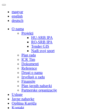
magyar
english
deutsch
О nama
Projekti
HU-SRB IPA
RO-SRB IPA
Tender GIS
Nađi svoj sport
Plan rada
ICR Tim
Dokumenti
Reference
Drugi o nama
Izveštaji o radu
Finansije
Plan javnih nabavki
Partnerske organizacije
Usluge
Javne nabavke
Opština Kanjiža
Kontakt