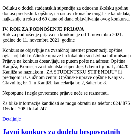
Odluku o dodeli studentskih stipendija za odnosnu školsku godinu
donosi predsednik opštine, na osnovu konačne rang-liste kandidata,
najkasnije u roku od 60 dana od dana objavljivanja ovog konkursa.
IV. ROK ZA PODNOŠENJE PRIJAVA
Rok za podnošenje prijava na konkurs je od 1. novembra 2021.
godine do 11. novembra 2021. godine
Konkurs se objavljuje na zvaničnoj internet prezentaciji opštine,
oglasnoj tabli opštinske uprave i u lokalnim sredstvima informisanja.
Prijave na konkurs dostavljaju se putem pošte na adresu: Opština
Kanjiža, Komisija za studentske stipendije, Glavni trg br. 1, 24420
Kanjiža sa naznakom „ZA STUDENTSKU STIPENDIJU“ ili
predajom u Uslužnom centru Opštinske uprave opštine Kanjiža,
Glavni trg br. 1. u Kanjiži, kancelarija br. 2, šalter br. 8.
Nepotpune i neglagovremene prijave neće se razmatrati.
Za bliže informacije kandidati se mogu obratiti na telefon: 024/ 875-
166 lok.208 i lokal 247.
Detaljnije
Javni konkurs za dodelu bespovratnih