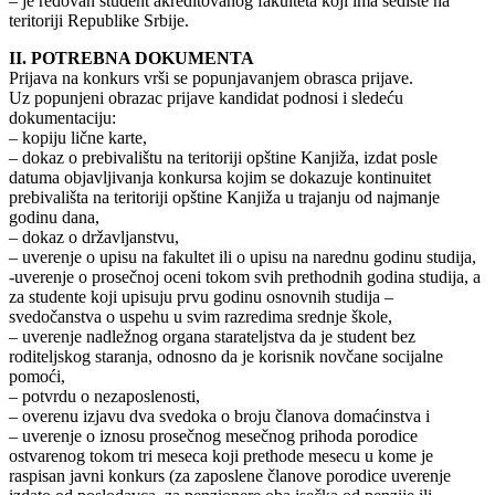
– je redovan student akreditovanog fakulteta koji ima sedište na
teritoriji Republike Srbije.
II. POTREBNA DOKUMENTA
Prijava na konkurs vrši se popunjavanjem obrasca prijave.
Uz popunjeni obrazac prijave kandidat podnosi i sledeću
dokumentaciju:
– kopiju lične karte,
– dokaz o prebivalištu na teritoriji opštine Kanjiža, izdat posle
datuma objavljivanja konkursa kojim se dokazuje kontinuitet
prebivališta na teritoriji opštine Kanjiža u trajanju od najmanje
godinu dana,
– dokaz o državljanstvu,
– uverenje o upisu na fakultet ili o upisu na narednu godinu studija,
-uverenje o prosečnoj oceni tokom svih prethodnih godina studija, a
za studente koji upisuju prvu godinu osnovnih studija –
svedočanstva o uspehu u svim razredima srednje škole,
– uverenje nadležnog organa starateljstva da je student bez
roditeljskog staranja, odnosno da je korisnik novčane socijalne
pomoći,
– potvrdu o nezaposlenosti,
– overenu izjavu dva svedoka o broju članova domaćinstva i
– uverenje o iznosu prosečnog mesečnog prihoda porodice
ostvarenog tokom tri meseca koji prethode mesecu u kome je
raspisan javni konkurs (za zaposlene članove porodice uverenje