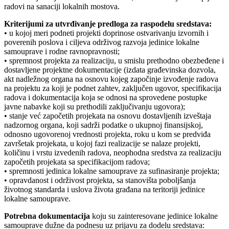
radovi na sanaciji lokalnih mostova.
Kriterijumi za utvrđivanje predloga za raspodelu sredstava:
• u kojoj meri podneti projekti doprinose ostvarivanju izvornih i
poverenih poslova i ciljeva održivog razvoja jedinice lokalne
samouprave i rodne ravnopravnosti;
• spremnost projekta za realizaciju, u smislu prethodno obezbeđene i
dostavljene projektne dokumentacije (izdata građevinska dozvola,
akt nadležnog organa na osnovu kojeg započinje izvođenje radova
na projektu za koji je podnet zahtev, zaključen ugovor, specifikacija
radova i dokumentacija koja se odnosi na sprovedene postupke
javne nabavke koji su prethodili zaključivanju ugovora);
• stanje već započetih projekata na osnovu dostavljenih izveštaja
nadzornog organa, koji sadrži podatke o ukupnoj finansijskoj,
odnosno ugovorenoj vrednosti projekta, roku u kom se predviđa
završetak projekata, u kojoj fazi realizacije se nalaze projekti,
količinu i vrstu izvedenih radova, neophodna sredstva za realizaciju
započetih projekata sa specifikacijom radova;
• spremnosti jedinica lokalne samouprave za sufinasiranje projekta;
• opravdanost i održivost projekta, sa stanovišta poboljšanja
životnog standarda i uslova života građana na teritoriji jedinice
lokalne samouprave.
Potrebna dokumentacija
koju su zainteresovane jedinice lokalne
samouprave dužne da podnesu uz prijavu za dodelu sredstava: