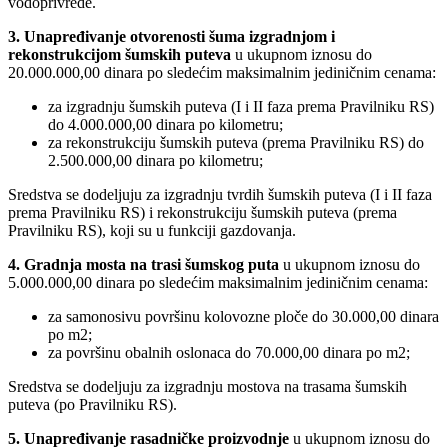
vodoprivrede.
3. Unapređivanje otvorenosti šuma izgradnjom i
rekonstrukcijom šumskih puteva
u ukupnom iznosu do
20.000.000,00 dinara po sledećim maksimalnim jediničnim cenama:
za izgradnju šumskih puteva (I i II faza prema Pravilniku RS)
do 4.000.000,00 dinara po kilometru;
za rekonstrukciju šumskih puteva (prema Pravilniku RS) do
2.500.000,00 dinara po kilometru;
Sredstva se dodeljuju za izgradnju tvrdih šumskih puteva (I i II faza
prema Pravilniku RS) i rekonstrukciju šumskih puteva (prema
Pravilniku RS), koji su u funkciji gazdovanja.
4. Gradnja mosta na trasi šumskog puta
u ukupnom iznosu do
5.000.000,00 dinara po sledećim maksimalnim jediničnim cenama:
za samonosivu površinu kolovozne ploče do 30.000,00 dinara
po m2;
za površinu obalnih oslonaca do 70.000,00 dinara po m2;
Sredstva se dodeljuju za izgradnju mostova na trasama šumskih
puteva (po Pravilniku RS).
5. Unapređivanje rasadničke proizvodnje
u ukupnom iznosu do