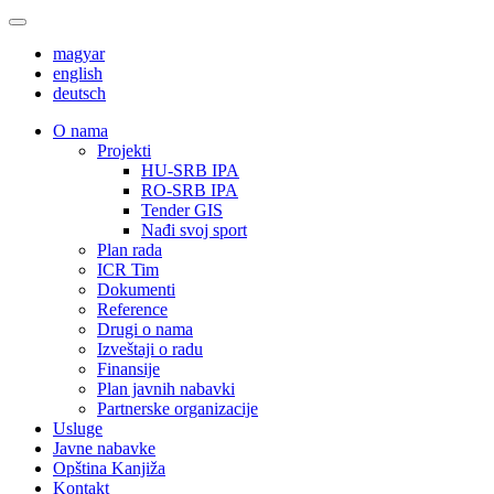
magyar
english
deutsch
О nama
Projekti
HU-SRB IPA
RO-SRB IPA
Tender GIS
Nađi svoj sport
Plan rada
ICR Tim
Dokumenti
Reference
Drugi o nama
Izveštaji o radu
Finansije
Plan javnih nabavki
Partnerske organizacije
Usluge
Javne nabavke
Opština Kanjiža
Kontakt