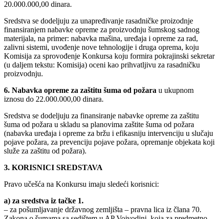
20.000.000,00 dinara.
Sredstva se dodeljuju za unapređivanje rasadničke proizodnje
finansiranjem nabavke opreme za proizvodnju šumskog sadnog
materijala, na primer: nabavka mašina, uređaja i opreme za rad,
zalivni sistemi, uvođenje nove tehnologije i druga oprema, koju
Komisija za sprovođenje Konkursa koju formira pokrajinski sekretar
(u daljem tekstu: Komisija) oceni kao prihvatljivu za rasadničku
proizvodnju.
6. Nabavka opreme za zaštitu šuma od požara
u ukupnom
iznosu do 22.000.000,00 dinara.
Sredstva se dodeljuju za finansiranje nabavke opreme za zaštitu
šuma od požara u skladu sa planovima zaštite šuma od požara
(nabavka uređaja i opreme za bržu i efikasniju intervenciju u slučaju
pojave požara, za prevenciju pojave požara, opremanje objekata koji
služe za zaštitu od požara).
3. KORISNICI SREDSTAVA
Pravo učešća na Konkursu imaju sledeći korisnici:
a) za sredstva iz tačke 1.
– za pošumljavanje državnog zemljišta – pravna lica iz člana 70.
Zakona o šumama sa sedištem u AP Vojvodini, koja za predmetno