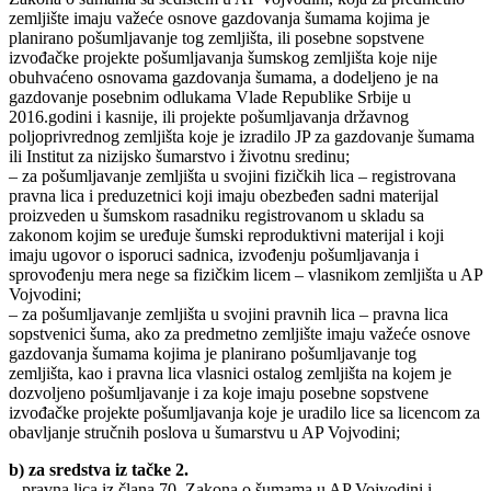
zemljište imaju važeće osnove gazdovanja šumama kojima je
planirano pošumljavanje tog zemljišta, ili posebne sopstvene
izvođačke projekte pošumljavanja šumskog zemljišta koje nije
obuhvaćeno osnovama gazdovanja šumama, a dodeljeno je na
gazdovanje posebnim odlukama Vlade Republike Srbije u
2016.godini i kasnije, ili projekte pošumljavanja državnog
poljoprivrednog zemljišta koje je izradilo JP za gazdovanje šumama
ili Institut za nizijsko šumarstvo i životnu sredinu;
– za pošumljavanje zemljišta u svojini fizičkih lica – registrovana
pravna lica i preduzetnici koji imaju obezbeđen sadni materijal
proizveden u šumskom rasadniku registrovanom u skladu sa
zakonom kojim se uređuje šumski reproduktivni materijal i koji
imaju ugovor o isporuci sadnica, izvođenju pošumljavanja i
sprovođenju mera nege sa fizičkim licem – vlasnikom zemljišta u AP
Vojvodini;
– za pošumljavanje zemljišta u svojini pravnih lica – pravna lica
sopstvenici šuma, ako za predmetno zemljište imaju važeće osnove
gazdovanja šumama kojima je planirano pošumljavanje tog
zemljišta, kao i pravna lica vlasnici ostalog zemljišta na kojem je
dozvoljeno pošumljavanje i za koje imaju posebne sopstvene
izvođačke projekte pošumljavanja koje je uradilo lice sa licencom za
obavljanje stručnih poslova u šumarstvu u AP Vojvodini;
b) za sredstva iz tačke 2.
– pravna lica iz člana 70. Zakona o šumama u AP Vojvodini i