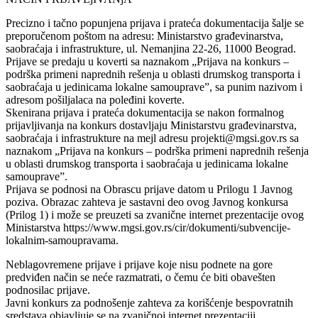
Precizno i tačno popunjena prijava i prateća dokumentacija šalje se
preporučenom poštom na adresu: Ministarstvo građevinarstva,
saobraćaja i infrastrukture, ul. Nemanjina 22-26, 11000 Beograd.
Prijave se predaju u koverti sa naznakom „Prijava na konkurs –
podrška primeni naprednih rešenja u oblasti drumskog transporta i
saobraćaja u jedinicama lokalne samouprave”, sa punim nazivom i
adresom pošiljalaca na poleđini koverte.
Skenirana prijava i prateća dokumentacija se nakon formalnog
prijavljivanja na konkurs dostavljaju Ministarstvu građevinarstva,
saobraćaja i infrastrukture na mejl adresu projekti@mgsi.gov.rs sa
naznakom „Prijava na konkurs – podrška primeni naprednih rešenja
u oblasti drumskog transporta i saobraćaja u jedinicama lokalne
samouprave”.
Prijava se podnosi na Obrascu prijave datom u Prilogu 1 Javnog
poziva. Obrazac zahteva je sastavni deo ovog Javnog konkursa
(Prilog 1) i može se preuzeti sa zvanične internet prezentacije ovog
Ministarstva https://www.mgsi.gov.rs/cir/dokumenti/subvencije-
lokalnim-samoupravama.
Neblagovremene prijave i prijave koje nisu podnete na gore
predviđen način se neće razmatrati, o čemu će biti obavešten
podnosilac prijave.
Javni konkurs za podnošenje zahteva za korišćenje bespovratnih
sredstava objavljuje se na zvaničnoj internet prezentaciji