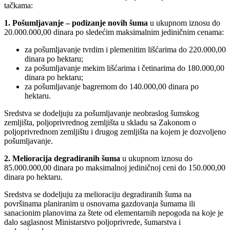
tačkama:
1. Pošumljavanje – podizanje novih šuma
u ukupnom iznosu do
20.000.000,00 dinara po sledećim maksimalnim jediničnim cenama:
za pošumljavanje tvrdim i plemenitim lišćarima do 220.000,00
dinara po hektaru;
za pošumljavanje mekim lišćarima i četinarima do 180.000,00
dinara po hektaru;
za pošumljavanje bagremom do 140.000,00 dinara po
hektaru.
Sredstva se dodeljuju za pošumljavanje neobraslog šumskog
zemljišta, poljoprivrednog zemljišta u skladu sa Zakonom o
poljoprivrednom zemljištu i drugog zemljišta na kojem je dozvoljeno
pošumljavanje.
2. Melioracija degradiranih šuma
u ukupnom iznosu do
85.000.000,00 dinara po maksimalnoj jediničnoj ceni do 150.000,00
dinara po hektaru.
Sredstva se dodeljuju za melioraciju degradiranih šuma na
površinama planiranim u osnovama gazdovanja šumama ili
sanacionim planovima za štete od elementarnih nepogoda na koje je
dalo saglasnost Ministarstvo poljoprivrede, šumarstva i