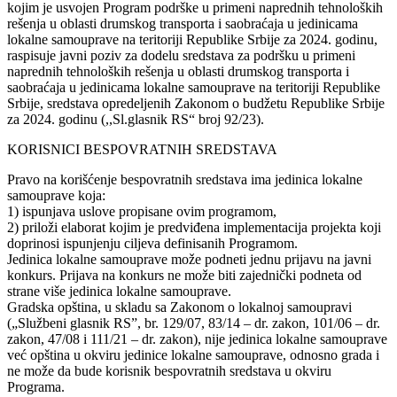
kojim je usvojen Program podrške u primeni naprednih tehnoloških
rešenja u oblasti drumskog transporta i saobraćaja u jedinicama
lokalne samouprave na teritoriji Republike Srbije za 2024. godinu,
raspisuje javni poziv za dodelu sredstava za podršku u primeni
naprednih tehnoloških rešenja u oblasti drumskog transporta i
saobraćaja u jedinicama lokalne samouprave na teritoriji Republike
Srbije, sredstava opredeljenih Zakonom o budžetu Republike Srbije
za 2024. godinu (,,Sl.glasnik RS“ broj 92/23).
KORISNICI BESPOVRATNIH SREDSTAVA
Pravo na korišćenje bespovratnih sredstava ima jedinica lokalne
samouprave koja:
1) ispunjava uslove propisane ovim programom,
2) priloži elaborat kojim je predviđena implementacija projekta koji
doprinosi ispunjenju ciljeva definisanih Programom.
Jedinica lokalne samouprave može podneti jednu prijavu na javni
konkurs. Prijava na konkurs ne može biti zajednički podneta od
strane više jedinica lokalne samouprave.
Gradska opština, u skladu sa Zakonom o lokalnoj samoupravi
(„Službeni glasnik RS”, br. 129/07, 83/14 – dr. zakon, 101/06 – dr.
zakon, 47/08 i 111/21 – dr. zakon), nije jedinica lokalne samouprave
već opština u okviru jedinice lokalne samouprave, odnosno grada i
ne može da bude korisnik bespovratnih sredstava u okviru
Programa.