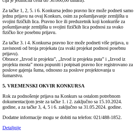
čija je jedinična cena do 50.000,00 dinara).
Za tačke 1, 2, 5. i 6. Konkursa jedno pravno lice može podneti samo
jednu prijavu na ovaj Konkurs, osim za pošumljavanje zemljišta u
svojini fizičkih lica. Pravno lice ili preduzetnik koji konkuriše za
pošumljavanje zemljišta u svojini fizičkih lica podnosi za svako
fizičko lice posebnu prijavu.
Za tačke 3. i 4. Konkursa pravno lice može podneti više prijava, u
zavisnosti od broja projekata (za svaki projekat podnosi posebnu
prijavu).
Obrasce „Izvod iz projekta”, „Izvod iz projekta puta” i „Izvod iz
projekta mosta” mora popuniti i potpisati pravno lice registrovano za
poslove gajenja šuma, odnosno za poslove projektovanja u
šumarstvu.
5. VREMENSKI OKVIR KONKURSA
Rok za podnošenje prijava na Konkurs sa ostalom potrebnom
dokumentacijom jeste za tačke 1. i 2. zaključno sa 15.10.2024.
godine, a za tačke 3, 4, 5 i 6. zaključno sa 31.05.2024. godine.
Dodatne informacije mogu se dobiti na telefon: 021/488-1852.
Detaljnije