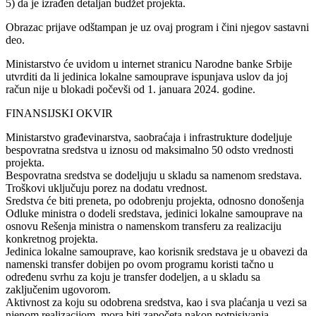
5) da je izrađen detaljan budžet projekta.
Obrazac prijave odštampan je uz ovaj program i čini njegov sastavni
deo.
Ministarstvo će uvidom u internet stranicu Narodne banke Srbije
utvrditi da li jedinica lokalne samouprave ispunjava uslov da joj
račun nije u blokadi počevši od 1. januara 2024. godine.
FINANSIJSKI OKVIR
Ministarstvo građevinarstva, saobraćaja i infrastrukture dodeljuje
bespovratna sredstva u iznosu od maksimalno 50 odsto vrednosti
projekta.
Bespovratna sredstva se dodeljuju u skladu sa namenom sredstava.
Troškovi uključuju porez na dodatu vrednost.
Sredstva će biti preneta, po odobrenju projekta, odnosno donošenja
Odluke ministra o dodeli sredstava, jedinici lokalne samouprave na
osnovu Rešenja ministra o namenskom transferu za realizaciju
konkretnog projekta.
Jedinica lokalne samouprave, kao korisnik sredstava je u obavezi da
namenski transfer dobijen po ovom programu koristi tačno u
određenu svrhu za koju je transfer dodeljen, a u skladu sa
zaključenim ugovorom.
Aktivnost za koju su odobrena sredstva, kao i sva plaćanja u vezi sa
njenom realizacijom, mora biti započeta nakon potpisivanja