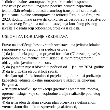
Jedinice lokalne samouprave koje su korisnici bespovratnih
sredstava po osnovu Programa podrške primeni naprednih
tehnoloških rešenja u oblasti drumskog transporta i saobraćaja u
jedinicama lokalne samouprave na teritoriji Republike Srbije za
2023. godinu imaju pravo da konkurišu za bespovratna sredstva po
osnovu ovog Programa nakon dostavljanja konačnog pisanog
izveštaja o realizaciji odobrenog projekta u celosti.
USLOVI ZA DOBIJANjE SREDSTAVA
Pravo na korišćenje bespovratnih sredstava ima jedinica lokalne
samouprave koja ispunjava sledeće uslove:
1) da je podnela popunjen prijavni formular (Obrazac prijave) sa
potrebnom dokumentacijom u skladu sa ovim programom i
objavljenim javnim konkursom,
2) da joj račun nije u blokadi u počevši od 1. januara 2024. godine,
3) da je priložila elaborat koji sadrži:
– detaljan opis funkcionalnosti projekta koji doprinosi podizanju
kapaciteta jedinice lokalne samouprave u skladu sa ciljevima
Programa,
– detaljnu tehničku specifikaciju (predmer i predračun) radova,
opreme i usluga, koje su neophodne u cilju realizacije podnetog
projekta,
4) da je izrađen detaljan akcioni plan projekta sa definisanom
vremenskom dinamikom sprovođenja aktivnosti,