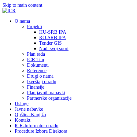
Skip to main content
О nama
Projekti
HU-SRB IPA
RO-SRB IPA
Tender GIS
Nađi svoj sport
Plan rada
ICR Tim
Dokumenti
Reference
Drugi o nama
Izveštaji o radu
Finansije
Plan javnih nabavki
Partnerske organizacije
Usluge
Javne nabavke
Opština Kanjiža
Kontakt
ICR-Informator o radu
Procedure Izbora Direktora