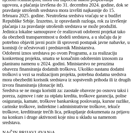
ugovora, a plaćanja izvršena do 31. decembra 2024. godine, dok se
pravdanje utrošenih sredstava mora izvršiti najkasnije do 15.
februara 2025. godine. Neutrošena sredstva vraćaju se u budžet
Republike Srbije. Izuzetno, iz opravdanih razloga, rok za izvršenje
plaćanja i za pravdanje utrošenih sredstava se može produžiti.
Jedinica lokalne samouprave će realizovati odobreni projekat tako
da obezbedi transparentnost u dodeli sredstava, a u slučaju da je
potrebno objaviti javni poziv ili sprovesti postupak javne nabavke, u
komisiji će učestvovati i predstavnik Ministarstva.
Odobreni iznos sredstava po ovom Programu, a za realizaciju
konkretnog projekta, smatra se konačnim odobrenim iznosom za
planiranu namenu u 2024. godini. Ministarstvo ne preuzima
obavezu finansiranja dodatnih troškova. Ukoliko nastanu dodatni
troškovi u vezi sa realizacijom projekta, potrebna dodatna sredstva
mora obezbediti korisnik sredstava iz sopstvenih prihoda ili iz drugih
izvora finansiranja (donacije itd).
Sredstva se ne mogu koristiti za: zaostale obaveze po osnovu taksi i
poreza, zajmove i rate za otplatu kredita, troškove garancija, polise
osiguranja, kamate, troškove bankarskog poslovanja, kursne razlike,
carinske troškove, indirektne i administrativne troškove, tekuće
troškove, kreditiranje trećih lica, prikupljanje dokumenata za prijavu
na konkurs i druge aktivnosti koje nisu u skladu sa namenom
sredstava.
NAČIN PRIJAVLjIVANjA