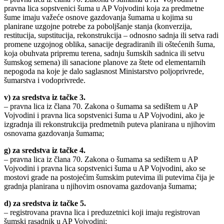
pravna lica sopstvenici šuma u AP Vojvodini koja za predmetne
šume imaju važeće osnove gazdovanja šumama u kojima su
planirane uzgojne potrebe za poboljšanje stanja (konverzija,
restitucija, supstitucija, rekonstrukcija – odnosno sadnja ili setva radi
promene uzgojnog oblika, sanacije degradiranih ili oštećenih šuma,
koja obuhvata pripremu terena, sadnju šumskih sadnica ili setvu
šumskog semena) ili sanacione planove za štete od elementarnih
nepogoda na koje je dalo saglasnost Ministarstvo poljoprivrede,
šumarstva i vodoprivrede.
v) za sredstva iz tačke 3.
– pravna lica iz člana 70. Zakona o šumama sa sedištem u AP
Vojvodini i pravna lica sopstvenici šuma u AP Vojvodini, ako je
izgradnja ili rekonstrukcija predmetnih puteva planirana u njihovim
osnovama gazdovanja šumama;
g) za sredstva iz tačke 4.
– pravna lica iz člana 70. Zakona o šumama sa sedištem u AP
Vojvodini i pravna lica sopstvenici šuma u AP Vojvodini, ako se
mostovi grade na postojećim šumskim putevima ili putevima čija je
gradnja planirana u njihovim osnovama gazdovanja šumama;
d) za sredstva iz tačke 5.
– registrovana pravna lica i preduzetnici koji imaju registrovan
šumski rasadnik u AP Vojvodini;