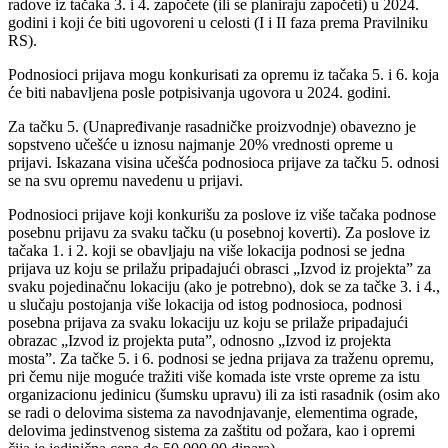
radove iz tačaka 3. i 4. započete (ili se planiraju započeti) u 2024.
godini i koji će biti ugovoreni u celosti (I i II faza prema Pravilniku
RS).
Podnosioci prijava mogu konkurisati za opremu iz tačaka 5. i 6. koja
će biti nabavljena posle potpisivanja ugovora u 2024. godini.
Za tačku 5. (Unapređivanje rasadničke proizvodnje) obavezno je
sopstveno učešće u iznosu najmanje 20% vrednosti opreme u
prijavi. Iskazana visina učešća podnosioca prijave za tačku 5. odnosi
se na svu opremu navedenu u prijavi.
Podnosioci prijave koji konkurišu za poslove iz više tačaka podnose
posebnu prijavu za svaku tačku (u posebnoj koverti). Za poslove iz
tačaka 1. i 2. koji se obavljaju na više lokacija podnosi se jedna
prijava uz koju se prilažu pripadajući obrasci „Izvod iz projekta” za
svaku pojedinačnu lokaciju (ako je potrebno), dok se za tačke 3. i 4.,
u slučaju postojanja više lokacija od istog podnosioca, podnosi
posebna prijava za svaku lokaciju uz koju se prilaže pripadajući
obrazac „Izvod iz projekta puta”, odnosno „Izvod iz projekta
mosta”. Za tačke 5. i 6. podnosi se jedna prijava za traženu opremu,
pri čemu nije moguće tražiti više komada iste vrste opreme za istu
organizacionu jedinicu (šumsku upravu) ili za isti rasadnik (osim ako
se radi o delovima sistema za navodnjavanje, elementima ograde,
delovima jedinstvenog sistema za zaštitu od požara, kao i opremi