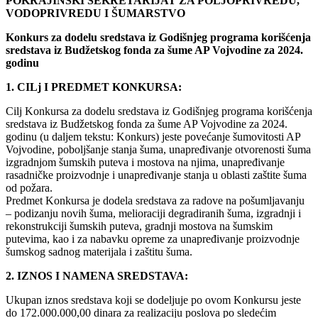
POKRAJINSKI SEKRETARIJAT ZA POLJOPRIVREDU,
VODOPRIVREDU I ŠUMARSTVO
Konkurs za dodelu sredstava iz Godišnjeg programa korišćenja
sredstava iz Budžetskog fonda za šume AP Vojvodine za 2024.
godinu
1. CILj I PREDMET KONKURSA:
Cilj Konkursa za dodelu sredstava iz Godišnjeg programa korišćenja
sredstava iz Budžetskog fonda za šume AP Vojvodine za 2024.
godinu (u daljem tekstu: Konkurs) jeste povećanje šumovitosti AP
Vojvodine, poboljšanje stanja šuma, unapređivanje otvorenosti šuma
izgradnjom šumskih puteva i mostova na njima, unapređivanje
rasadničke proizvodnje i unapređivanje stanja u oblasti zaštite šuma
od požara.
Predmet Konkursa je dodela sredstava za radove na pošumljavanju
– podizanju novih šuma, melioraciji degradiranih šuma, izgradnji i
rekonstrukciji šumskih puteva, gradnji mostova na šumskim
putevima, kao i za nabavku opreme za unapređivanje proizvodnje
šumskog sadnog materijala i zaštitu šuma.
2. IZNOS I NAMENA SREDSTAVA:
Ukupan iznos sredstava koji se dodeljuje po ovom Konkursu jeste
do 172.000.000,00 dinara za realizaciju poslova po sledećim