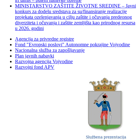
iri tamiš ‒ putem nabavke opreme
MINISTARSTVO ZAŠTITE ŽIVOTNE SREDINE – Javni
konkurs za dodelu sredstava za su/finansiranje realizacije
projekata ozelenjavanja u cilju zaštite i očuvanja predeonog
diverziteta i očuvanja i zaštite zemljišta kao prirodnog resursa
u 2026. godini
Agencija za privredne registre
Fond "Evropski poslovi" Autonomne pokrajine Vojvodine
Nacionalna služba za zapošljavanje
Plan javnih nabavki
Razvojna agencija Vojvodine
Razvojni fond APV