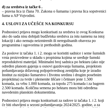
đ) za sredstva iz tačke 6 .
– pravna lica iz člana 70. Zakona o šumama i pravna lica sopstvenici
šuma u AP Vojvodini.
4. USLOVI ZA UČEŠĆE NA KONKURSU
Podnosioci prijava mogu konkurisati za sredstva iz ovog Konkursa
ako do sada nisu dobijali budžetska sredstva za istu namenu na istoj
lokaciji i ako nemaju neizmirenih ili neregulisanih obaveza po
programima i ugovorima iz prethodnih godina.
Za poslove iz tačaka 1. i 2. mogu se koristiti sadnice i seme šumskih
vrsta proizvedene u skladu s propisima kojima se uređuje šumski
reproduktivni materijal. Minimalni broj sadnica po hektaru (ako nije
određen planom gajenja u osnovi gazdovanja šumama, projektom
pošumljavanja državnog poljoprivrednog zemljišta koje je izradio
Institut za nizijsko šumarstvo i životnu sredinu i drugim posebnim
projektima) za tvrde i plemenite lišćare i četinare jeste 1.500
komada, za vrbu 1.000 komada, za topolu 275 komada i za bagrem
2.500 komada. Količina semena po hektaru mora biti određena
navedenim planskim dokumentima.
Podnosioci prijava mogu konkurisati za radove iz tačaka 1. i 2. koji
će biti obavljeni u sezoni pošumljavanja 2024/2025. godine, a za