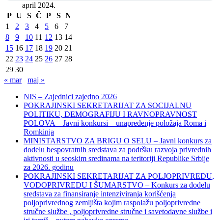
april 2024.
P
U
S
Č
P
S
N
1
2
3
4
5
6
7
8
9
10
11
12
13
14
15
16
17
18
19
20
21
22
23
24
25
26
27
28
29
30
« mar
maj »
NIS – Zajednici zajedno 2026
POKRAJINSKI SEKRETARIJAT ZA SOCIJALNU
POLITIKU, DEMOGRAFIJU I RAVNOPRAVNOST
POLOVA – Javni konkursi – unapređenje položaja Roma i
Romkinja
MINISTARSTVO ZA BRIGU O SELU – Javni konkurs za
dodelu bespovratnih sredstava za podršku razvoja privrednih
aktivnosti u seoskim sredinama na teritoriji Republike Srbije
za 2026. godinu
POKRAJINSKI SEKRETARIJAT ZA POLJOPRIVREDU,
VODOPRIVREDU I ŠUMARSTVO – Konkurs za dodelu
sredstava za finansiranje intenziviranja korišćenja
poljoprivrednog zemljišta kojim raspolažu poljoprivredne
stručne službe , poljoprivredne stručne i savetodavne službe i