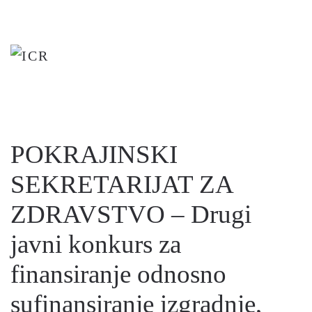
Skip
to
main
content
POKRAJINSKI
SEKRETARIJAT ZA
ZDRAVSTVO – Drugi
javni konkurs za
finansiranje odnosno
sufinansiranje izgradnje,