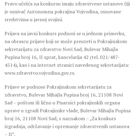
Pravo učešća na konkursu imaju zdravstvene ustanove čiji
je osnivač Autonomna pokrajina Vojvodina, osnovane
sredstvima u javnoj svojini.
Prijava na javni konkurs podnosi se u jednom primerku,
na obrascu prijave koji se može preuzeti u Pokrajinskom
sekretarijatu za zdravstvo Novi Sad, Bulevar Mihajla
Pupina broj 16, II sprat, kancelarija 42 (tel. 021/487-
4514), kao i na internet stranici navedenog sekretarijata:
www.zdravstvo.vojvodina.gov.rs.
Prijave se podnose Pokrajinskom sekretarijatu za
zdravstvo, Bulevar Mihajla Pupina broj 16, 21108 Novi
Sad – poštom ili lično u Pisarnici pokrajinskih organa
uprave u zgradi Pokrajinske vlade, Bulevar Mihajla Pupina
broj 16, 21108 Novi Sad, s naznakom – „Za konkurs
izgradnja, održavanje i opremanje zdravstvenih ustanova
– II”.