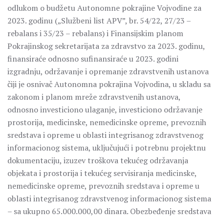
odlukom o budžetu Autonomne pokrajine Vojvodine za
2023. godinu („Službeni list APV”, br. 54/22, 27/23 –
rebalans i 35/23 – rebalans) i Finansijskim planom
Pokrajinskog sekretarijata za zdravstvo za 2023. godinu,
finansiraće odnosno sufinansiraće u 2023. godini
izgradnju, održavanje i opremanje zdravstvenih ustanova
čiji je osnivač Autonomna pokrajina Vojvodina, u skladu sa
zakonom i planom mreže zdravstvenih ustanova,
odnosno investiciono ulaganje, investiciono održavanje
prostorija, medicinske, nemedicinske opreme, prevoznih
sredstava i opreme u oblasti integrisanog zdravstvenog
informacionog sistema, uključujući i potrebnu projektnu
dokumentaciju, izuzev troškova tekućeg održavanja
objekata i prostorija i tekućeg servisiranja medicinske,
nemedicinske opreme, prevoznih sredstava i opreme u
oblasti integrisanog zdravstvenog informacionog sistema
– sa ukupno 65.000.000,00 dinara. Obezbeđenje sredstava