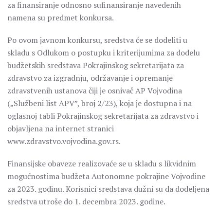
za finansiranje odnosno sufinansiranje navedenih
namena su predmet konkursa.
Po ovom javnom konkursu, sredstva će se dodeliti u
skladu s Odlukom o postupku i kriterijumima za dodelu
budžetskih sredstava Pokrajinskog sekretarijata za
zdravstvo za izgradnju, održavanje i opremanje
zdravstvenih ustanova čiji je osnivač AP Vojvodina
(„Službeni list APV”, broj 2/23), koja je dostupna i na
oglasnoj tabli Pokrajinskog sekretarijata za zdravstvo i
objavljena na internet stranici
www.zdravstvo.vojvodina.gov.rs.
Finansijske obaveze realizovaće se u skladu s likvidnim
mogućnostima budžeta Autonomne pokrajine Vojvodine
za 2023. godinu. Korisnici sredstava dužni su da dodeljena
sredstva utroše do 1. decembra 2023. godine.