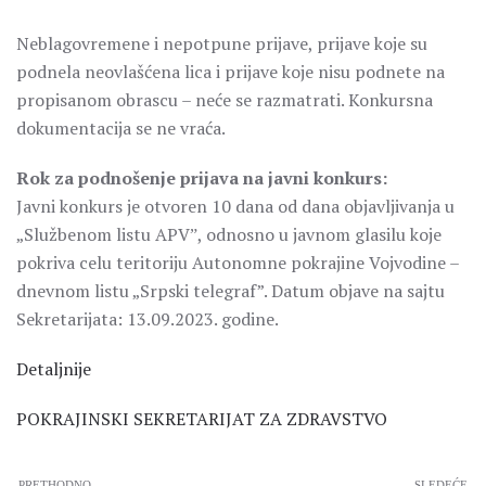
Neblagovremene i nepotpune prijave, prijave koje su
podnela neovlašćena lica i prijave koje nisu podnete na
propisanom obrascu – neće se razmatrati. Konkursna
dokumentacija se ne vraća.
Rok za podnošenje prijava na javni konkurs:
Javni konkurs je otvoren 10 dana od dana objavljivanja u
„Službenom listu APVˮ, odnosno u javnom glasilu koje
pokriva celu teritoriju Autonomne pokrajine Vojvodine –
dnevnom listu „Srpski telegraf”. Datum objave na sajtu
Sekretarijata: 13.09.2023. godine.
Detaljnije
POKRAJINSKI SEKRETARIJAT ZA ZDRAVSTVO
PRETHODNO
SLEDEĆE