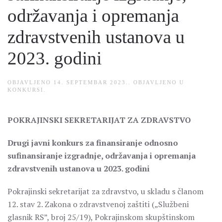
održavanja i opremanja
zdravstvenih ustanova u
2023. godini
OBJAVLJENO
14. SEPTEMBAR 2023.
. OBJAVLJENO U
KONKURSI
.
POKRAJINSKI SEKRETARIJAT ZA ZDRAVSTVO
Drugi javni konkurs za finansiranje odnosno
sufinansiranje izgradnje, održavanja i opremanja
zdravstvenih ustanova u 2023. godini
Pokrajinski sekretarijat za zdravstvo, u skladu s članom
12. stav 2. Zakona o zdravstvenoj zaštiti („Službeni
glasnik RS”, broj 25/19), Pokrajinskom skupštinskom