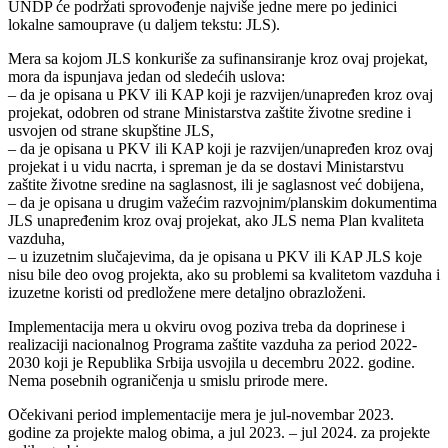
UNDP će podržati sprovođenje najviše jedne mere po jedinici
lokalne samouprave (u daljem tekstu: JLS).
Mera sa kojom JLS konkuriše za sufinansiranje kroz ovaj projekat,
mora da ispunjava jedan od sledećih uslova:
– da je opisana u PKV ili KAP koji je razvijen/unapređen kroz ovaj
projekat, odobren od strane Ministarstva zaštite životne sredine i
usvojen od strane skupštine JLS,
– da je opisana u PKV ili KAP koji je razvijen/unapređen kroz ovaj
projekat i u vidu nacrta, i spreman je da se dostavi Ministarstvu
zaštite životne sredine na saglasnost, ili je saglasnost već dobijena,
– da je opisana u drugim važećim razvojnim/planskim dokumentima
JLS unapređenim kroz ovaj projekat, ako JLS nema Plan kvaliteta
vazduha,
– u izuzetnim slučajevima, da je opisana u PKV ili KAP JLS koje
nisu bile deo ovog projekta, ako su problemi sa kvalitetom vazduha i
izuzetne koristi od predložene mere detaljno obrazloženi.
Implementacija mera u okviru ovog poziva treba da doprinese i
realizaciji nacionalnog Programa zaštite vazduha za period 2022-
2030 koji je Republika Srbija usvojila u decembru 2022. godine.
Nema posebnih ograničenja u smislu prirode mere.
Očekivani period implementacije mera je jul-novembar 2023.
godine za projekte malog obima, a jul 2023. – jul 2024. za projekte