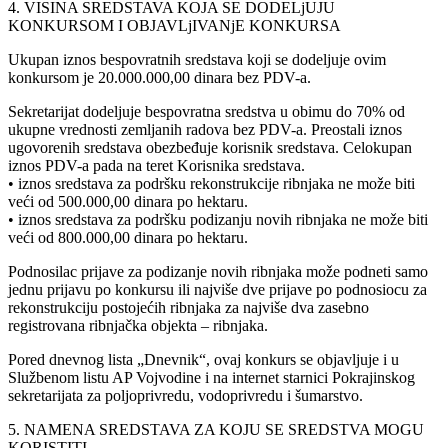
4. VISINA SREDSTAVA KOJA SE DODELjUJU
KONKURSOM I OBJAVLjIVANjE KONKURSA
Ukupan iznos bespovratnih sredstava koji se dodeljuje ovim
konkursom je 20.000.000,00 dinara bez PDV-a.
Sekretarijat dodeljuje bespovratna sredstva u obimu do 70% od
ukupne vrednosti zemljanih radova bez PDV-a. Preostali iznos
ugovorenih sredstava obezbeđuje korisnik sredstava. Celokupan
iznos PDV-a pada na teret Korisnika sredstava.
• iznos sredstava za podršku rekonstrukcije ribnjaka ne može biti
veći od 500.000,00 dinara po hektaru.
• iznos sredstava za podršku podizanju novih ribnjaka ne može biti
veći od 800.000,00 dinara po hektaru.
Podnosilac prijave za podizanje novih ribnjaka može podneti samo
jednu prijavu po konkursu ili najviše dve prijave po podnosiocu za
rekonstrukciju postojećih ribnjaka za najviše dva zasebno
registrovana ribnjačka objekta – ribnjaka.
Pored dnevnog lista „Dnevnik“, ovaj konkurs se objavljuje i u
Službenom listu AP Vojvodine i na internet starnici Pokrajinskog
sekretarijata za poljoprivredu, vodoprivredu i šumarstvo.
5. NAMENA SREDSTAVA ZA KOJU SE SREDSTVA MOGU
KORISTITI