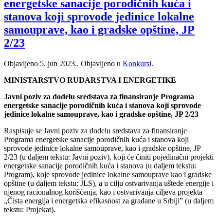
energetske sanacije porodičnih kuća i
stanova koji sprovode jedinice lokalne
samouprave, kao i gradske opštine, JP
2/23
Objavljeno
5. jun 2023.
. Objavljeno u
Konkursi
.
MINISTARSTVO RUDARSTVA I ENERGETIKE
Javni poziv za dodelu sredstava za finansiranje Programa
energetske sanacije porodičnih kuća i stanova koji sprovode
jedinice lokalne samouprave, kao i gradske opštine, JP 2/23
Raspisuje se Javni poziv za dodelu sredstava za finansiranje
Programa energetske sanacije porodičnih kuća i stanova koji
sprovode jedinice lokalne samouprave, kao i gradske opštine, JP
2/23 (u daljem tekstu: Javni poziv), koji će činiti pojedinačni projekti
energetske sanacije porodičnih kuća i stanova (u daljem tekstu:
Program), koje sprovode jedinice lokalne samouprave kao i gradske
opštine (u daljem tekstu: JLS), a u cilju ostvarivanja uštede energije i
njenog racionalnog korišćenja, kao i ostvarivanja ciljeva projekta
„Čista energija i energetska efikasnost za građane u Srbijiˮ (u daljem
tekstu: Projekat).