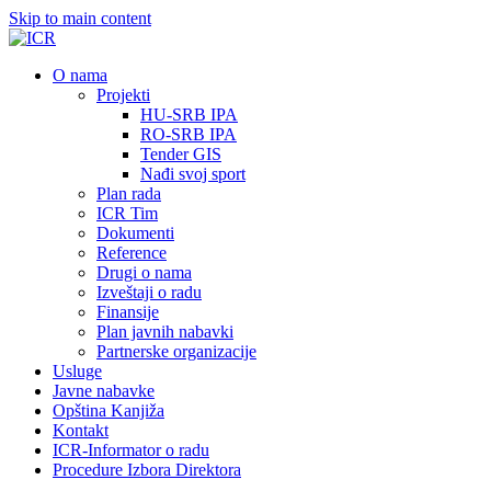
Skip to main content
О nama
Projekti
HU-SRB IPA
RO-SRB IPA
Tender GIS
Nađi svoj sport
Plan rada
ICR Tim
Dokumenti
Reference
Drugi o nama
Izveštaji o radu
Finansije
Plan javnih nabavki
Partnerske organizacije
Usluge
Javne nabavke
Opština Kanjiža
Kontakt
ICR-Informator o radu
Procedure Izbora Direktora