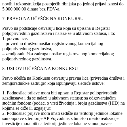
novih i rekonstrukcija postojećih ribnjaka po jednoj prijavi iznosi do
5.000.000,00 dinara bez PDV-a.
7. PRAVO NA UČEŠĆE NA KONKURSU
Pravo na podsticaje ostvaruju lica koja su upisana u Registar
poljoprivrednih gazdinstava i nalaze se u aktivnom statusu, i to:
1. pravno lice:
– privredno društvo nosilac registrovanog komercijalnog
poljoprivrednog gazdinstva,
– zemljoradnička zadruga nosilac registrovanog komercijalnog
poljoprivrednog gazdinstva.
8. USLOVI UČEŠĆA NA KONKURSU
Pravo učešća na Konkursu ostvaruju pravna lica (privredna društva i
zemljoradničke zadruge) koja ispunjavaju sledeće uslove:
1. Podnosilac prijave mora biti upisan u Registar poljoprivrednih
gazdinstava i da se nalazi u aktivnom statusu; sa odgovarajućim
stočnim fondom (podaci o vrsti životinja i broju gazdinstva (HID) na
kojima se drže ili uzgajaju);
2. Podnosilac prijave mora imati sedište na teritoriji jedinice lokalne
samouprave s teritorije AP Vojvodine, s tim što i mesto realizacije
investicije mora biti na teritoriji jedinice lokalne samouprave s