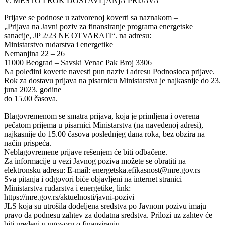
V. MESTO I ROK DOSTAVLjANjA PRIJAVA
Prijave se podnose u zatvorenoj koverti sa naznakom –
„Prijava na Javni poziv za finansiranje programa energetske
sanacije, JP 2/23 NE OTVARATI“. na adresu:
Ministarstvo rudarstva i energetike
Nemanjina 22 – 26
11000 Beograd – Savski Venac Pak Broj 3306
Na poleđini koverte navesti pun naziv i adresu Podnosioca prijave.
Rok za dostavu prijava na pisarnicu Ministarstva je najkasnije do 23.
juna 2023. godine
do 15.00 časova.
Blagovremenom se smatra prijava, koja je primljena i overena
pečatom prijema u pisarnici Ministarstva (na navedenoj adresi),
najkasnije do 15.00 časova poslednjeg dana roka, bez obzira na
način prispeća.
Neblagovremene prijave rešenjem će biti odbačene.
Za informacije u vezi Javnog poziva možete se obratiti na
elektronsku adresu: E-mail: energetska.efikasnost@mre.gov.rs
Sva pitanja i odgovori biće objavljeni na internet stranici
Ministarstva rudarstva i energetike, link:
https://mre.gov.rs/aktuelnosti/javni-pozivi
JLS koja su utrošila dodeljena sredstva po Javnom pozivu imaju
pravo da podnesu zahtev za dodatna sredstva. Prilozi uz zahtev će
biti uređeni u ugovoru o finansiranju.