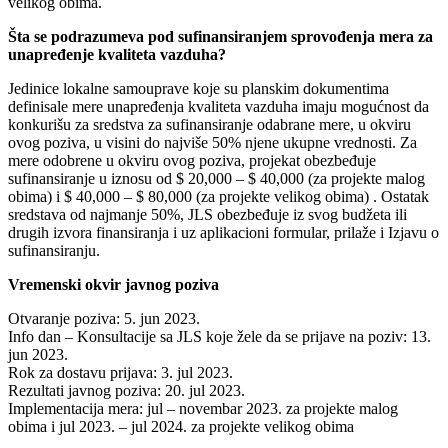
velikog obima.
Šta se podrazumeva pod sufinansiranjem sprovođenja mera za
unapređenje kvaliteta vazduha?
Jedinice lokalne samouprave koje su planskim dokumentima
definisale mere unapređenja kvaliteta vazduha imaju mogućnost da
konkurišu za sredstva za sufinansiranje odabrane mere, u okviru
ovog poziva, u visini do najviše 50% njene ukupne vrednosti. Za
mere odobrene u okviru ovog poziva, projekat obezbeđuje
sufinansiranje u iznosu od $ 20,000 – $ 40,000 (za projekte malog
obima) i $ 40,000 – $ 80,000 (za projekte velikog obima) . Ostatak
sredstava od najmanje 50%, JLS obezbeđuje iz svog budžeta ili
drugih izvora finansiranja i uz aplikacioni formular, prilaže i Izjavu o
sufinansiranju.
Vremenski okvir javnog poziva
Otvaranje poziva: 5. jun 2023.
Info dan – Konsultacije sa JLS koje žele da se prijave na poziv: 13.
jun 2023.
Rok za dostavu prijava: 3. jul 2023.
Rezultati javnog poziva: 20. jul 2023.
Implementacija mera: jul – novembar 2023. za projekte malog
obima i jul 2023. – jul 2024. za projekte velikog obima