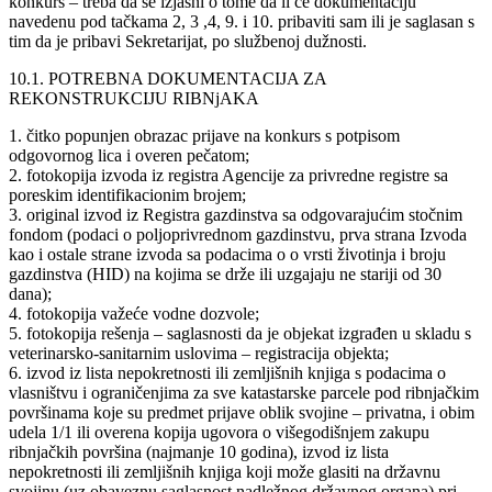
konkurs – treba da se izjasni o tome da li će dokumentaciju
navedenu pod tačkama 2, 3 ,4, 9. i 10. pribaviti sam ili je saglasan s
tim da je pribavi Sekretarijat, po službenoj dužnosti.
10.1. POTREBNA DOKUMENTACIJA ZA
REKONSTRUKCIJU RIBNjAKA
1. čitko popunjen obrazac prijave na konkurs s potpisom
odgovornog lica i overen pečatom;
2. fotokopija izvoda iz registra Agencije za privredne registre sa
poreskim identifikacionim brojem;
3. original izvod iz Registra gazdinstva sa odgovarajućim stočnim
fondom (podaci o poljoprivrednom gazdinstvu, prva strana Izvoda
kao i ostale strane izvoda sa podacima o o vrsti životinja i broju
gazdinstva (HID) na kojima se drže ili uzgajaju ne stariji od 30
dana);
4. fotokopija važeće vodne dozvole;
5. fotokopija rešenja – saglasnosti da je objekat izgrađen u skladu s
veterinarsko-sanitarnim uslovima – registracija objekta;
6. izvod iz lista nepokretnosti ili zemljišnih knjiga s podacima o
vlasništvu i ograničenjima za sve katastarske parcele pod ribnjačkim
površinama koje su predmet prijave oblik svojine – privatna, i obim
udela 1/1 ili overena kopija ugovora o višegodišnjem zakupu
ribnjačkih površina (najmanje 10 godina), izvod iz lista
nepokretnosti ili zemljišnih knjiga koji može glasiti na državnu
svojinu (uz obaveznu saglasnost nadležnog državnog organa) pri