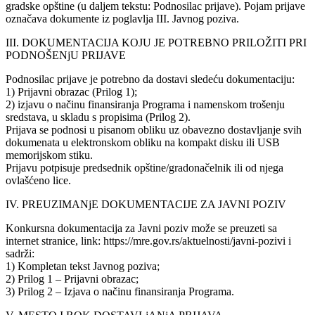
gradske opštine (u daljem tekstu: Podnosilac prijave). Pojam prijave
označava dokumente iz poglavlja III. Javnog poziva.
III. DOKUMENTACIJA KOJU JE POTREBNO PRILOŽITI PRI
PODNOŠENjU PRIJAVE
Podnosilac prijave je potrebno da dostavi sledeću dokumentaciju:
1) Prijavni obrazac (Prilog 1);
2) izjavu o načinu finansiranja Programa i namenskom trošenju
sredstava, u skladu s propisima (Prilog 2).
Prijava se podnosi u pisanom obliku uz obavezno dostavljanje svih
dokumenata u elektronskom obliku na kompakt disku ili USB
memorijskom stiku.
Prijavu potpisuje predsednik opštine/gradonačelnik ili od njega
ovlašćeno lice.
IV. PREUZIMANjE DOKUMENTACIJE ZA JAVNI POZIV
Konkursna dokumentacija za Javni poziv može se preuzeti sa
internet stranice, link: https://mre.gov.rs/aktuelnosti/javni-pozivi i
sadrži:
1) Kompletan tekst Javnog poziva;
2) Prilog 1 – Prijavni obrazac;
3) Prilog 2 – Izjava o načinu finansiranja Programa.