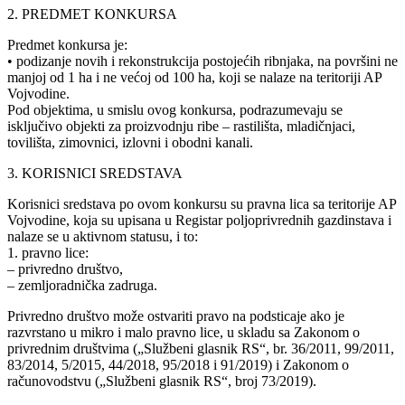
2. PREDMET KONKURSA
Predmet konkursa je:
• podizanje novih i rekonstrukcija postojećih ribnjaka, na površini ne
manjoj od 1 ha i ne većoj od 100 ha, koji se nalaze na teritoriji AP
Vojvodine.
Pod objektima, u smislu ovog konkursa, podrazumevaju se
isključivo objekti za proizvodnju ribe – rastilišta, mladičnjaci,
tovilišta, zimovnici, izlovni i obodni kanali.
3. KORISNICI SREDSTAVA
Korisnici sredstava po ovom konkursu su pravna lica sa teritorije AP
Vojvodine, koja su upisana u Registar poljoprivrednih gazdinstava i
nalaze se u aktivnom statusu, i to:
1. pravno lice:
– privredno društvo,
– zemljoradnička zadruga.
Privredno društvo može ostvariti pravo na podsticaje ako je
razvrstano u mikro i malo pravno lice, u skladu sa Zakonom o
privrednim društvima („Službeni glasnik RS“, br. 36/2011, 99/2011,
83/2014, 5/2015, 44/2018, 95/2018 i 91/2019) i Zakonom o
računovodstvu („Službeni glasnik RS“, broj 73/2019).