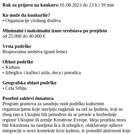
Rok za prijavu na konkurs:
01.08.2023 do 23 h i 59 min
Ko može da konkuriše?
• Organizacije civilnog društva
Minimalni i maksimalni iznos sredstava po projektu
od 25.000 do 40.000 €
Vrsta podrške
Bespovratna sredstva (grant šeme)
Oblast podrške
• Kultura
• Izbeglice i tražioci azila, deca i porodica
Geografska oblast podrške
• Cela Srbija
Posebni zahtevi donatora
Program grantova za saradnju nudi podršku kulturnim
organizacijama koje stavljaju naglasak na rad sa ljudima, koji su
zbog rata u Ukrajini bili prinuđeni da se presele u bezbednije
regione Ukrajine ili zemlje Kreativne Evrope. Ideja projekta mora
biti fokusirana na raseljena lica ili izbeglice, olakšavanje njihove
integracije u nove kontekste kroz kulturu, te ponuditi aktivnosti koje