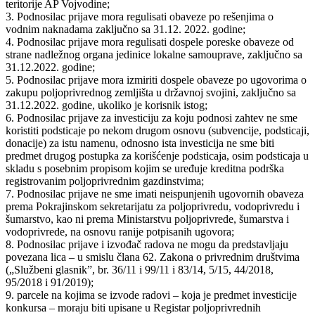
teritorije AP Vojvodine;
3. Podnosilac prijave mora regulisati obaveze po rešenjima o
vodnim naknadama zaključno sa 31.12. 2022. godine;
4. Podnosilac prijave mora regulisati dospele poreske obaveze od
strane nadležnog organa jedinice lokalne samouprave, zaključno sa
31.12.2022. godine;
5. Podnosilac prijave mora izmiriti dospele obaveze po ugovorima o
zakupu poljoprivrednog zemljišta u državnoj svojini, zaključno sa
31.12.2022. godine, ukoliko je korisnik istog;
6. Podnosilac prijave za investiciju za koju podnosi zahtev ne sme
koristiti podsticaje po nekom drugom osnovu (subvencije, podsticaji,
donacije) za istu namenu, odnosno ista investicija ne sme biti
predmet drugog postupka za korišćenje podsticaja, osim podsticaja u
skladu s posebnim propisom kojim se uređuje kreditna podrška
registrovanim poljoprivrednim gazdinstvima;
7. Podnosilac prijave ne sme imati neispunjenih ugovornih obaveza
prema Pokrajinskom sekretarijatu za poljoprivredu, vodoprivredu i
šumarstvo, kao ni prema Ministarstvu poljoprivrede, šumarstva i
vodoprivrede, na osnovu ranije potpisanih ugovora;
8. Podnosilac prijave i izvođač radova ne mogu da predstavljaju
povezana lica ‒ u smislu člana 62. Zakona o privrednim društvima
(„Službeni glasnik”, br. 36/11 i 99/11 i 83/14, 5/15, 44/2018,
95/2018 i 91/2019);
9. parcele na kojima se izvode radovi – koja je predmet investicije
konkursa – moraju biti upisane u Registar poljoprivrednih