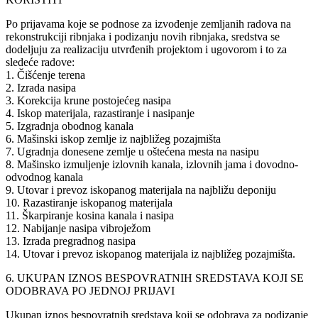
Po prijavama koje se podnose za izvođenje zemljanih radova na
rekonstrukciji ribnjaka i podizanju novih ribnjaka, sredstva se
dodeljuju za realizaciju utvrđenih projektom i ugovorom i to za
sledeće radove:
1. Čišćenje terena
2. Izrada nasipa
3. Korekcija krune postojećeg nasipa
4. Iskop materijala, razastiranje i nasipanje
5. Izgradnja obodnog kanala
6. Mašinski iskop zemlje iz najbližeg pozajmišta
7. Ugradnja donesene zemlje u oštećena mesta na nasipu
8. Mašinsko izmuljenje izlovnih kanala, izlovnih jama i dovodno-
odvodnog kanala
9. Utovar i prevoz iskopanog materijala na najbližu deponiju
10. Razastiranje iskopanog materijala
11. Škarpiranje kosina kanala i nasipa
12. Nabijanje nasipa vibroježom
13. Izrada pregradnog nasipa
14. Utovar i prevoz iskopanog materijala iz najbližeg pozajmišta.
6. UKUPAN IZNOS BESPOVRATNIH SREDSTAVA KOJI SE
ODOBRAVA PO JEDNOJ PRIJAVI
Ukupan iznos bespovratnih sredstava koji se odobrava za podizanje