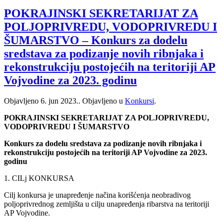
POKRAJINSKI SEKRETARIJAT ZA
POLJOPRIVREDU, VODOPRIVREDU I
ŠUMARSTVO – Konkurs za dodelu
sredstava za podizanje novih ribnjaka i
rekonstrukciju postojećih na teritoriji AP
Vojvodine za 2023. godinu
Objavljeno
6. jun 2023.
. Objavljeno u
Konkursi
.
POKRAJINSKI SEKRETARIJAT ZA POLJOPRIVREDU,
VODOPRIVREDU I ŠUMARSTVO
Konkurs za dodelu sredstava za podizanje novih ribnjaka i
rekonstrukciju postojećih na teritoriji AP Vojvodine za 2023.
godinu
1. CILj KONKURSA
Cilj konkursa je unapređenje načina korišćenja neobradivog
poljoprivrednog zemljišta u cilju unapređenja ribarstva na teritoriji
AP Vojvodine.