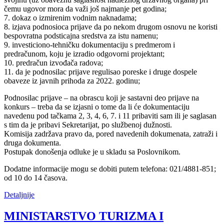
čemu ugovor mora da važi još najmanje pet godina;
7. dokaz o izmirenim vodnim naknadama;
8. izjava podnosioca prijave da po nekom drugom osnovu ne koristi
bespovratna podsticajna sredstva za istu namenu;
9. investiciono-tehničku dokumentaciju s predmerom i
predračunom, koju je izradio odgovorni projektant;
10. predračun izvođača radova;
11. da je podnosilac prijave regulisao poreske i druge dospele
obaveze iz javnih prihoda za 2022. godinu;
Podnosilac prijave – na obrascu koji je sastavni deo prijave na
konkurs – treba da se izjasni o tome da li će dokumentaciju
navedenu pod tačkama 2, 3, 4, 6, 7. i 11 pribaviti sam ili je saglasan
s tim da je pribavi Sekretarijat, po službenoj dužnosti.
Komisija zadržava pravo da, pored navedenih dokumenata, zatraži i
druga dokumenta.
Postupak donošenja odluke je u skladu sa Poslovnikom.
Dodatne informacije mogu se dobiti putem telefona: 021/4881-851;
od 10 do 14 časova.
Detaljnije
MINISTARSTVO TURIZMA I