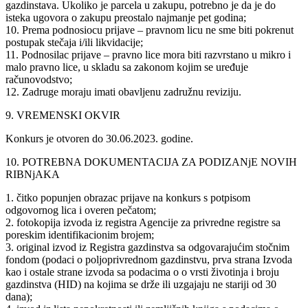
gazdinstava. Ukoliko je parcela u zakupu, potrebno je da je do
isteka ugovora o zakupu preostalo najmanje pet godina;
10. Prema podnosiocu prijave – pravnom licu ne sme biti pokrenut
postupak stečaja i/ili likvidacije;
11. Podnosilac prijave – pravno lice mora biti razvrstano u mikro i
malo pravno lice, u skladu sa zakonom kojim se uređuje
računovodstvo;
12. Zadruge moraju imati obavljenu zadružnu reviziju.
9. VREMENSKI OKVIR
Konkurs je otvoren do 30.06.2023. godine.
10. POTREBNA DOKUMENTACIJA ZA PODIZANjE NOVIH
RIBNjAKA
1. čitko popunjen obrazac prijave na konkurs s potpisom
odgovornog lica i overen pečatom;
2. fotokopija izvoda iz registra Agencije za privredne registre sa
poreskim identifikacionim brojem;
3. original izvod iz Registra gazdinstva sa odgovarajućim stočnim
fondom (podaci o poljoprivrednom gazdinstvu, prva strana Izvoda
kao i ostale strane izvoda sa podacima o o vrsti životinja i broju
gazdinstva (HID) na kojima se drže ili uzgajaju ne stariji od 30
dana);