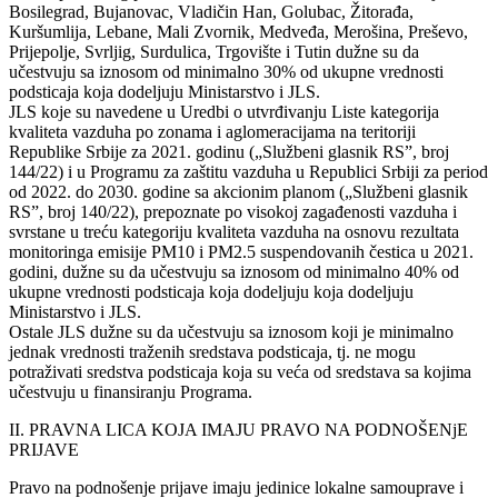
Bosilegrad, Bujanovac, Vladičin Han, Golubac, Žitorađa,
Kuršumlija, Lebane, Mali Zvornik, Medveđa, Merošina, Preševo,
Prijepolje, Svrljig, Surdulica, Trgovište i Tutin dužne su da
učestvuju sa iznosom od minimalno 30% od ukupne vrednosti
podsticaja koja dodeljuju Ministarstvo i JLS.
JLS koje su navedene u Uredbi o utvrđivanju Liste kategorija
kvaliteta vazduha po zonama i aglomeracijama na teritoriji
Republike Srbije za 2021. godinu („Službeni glasnik RSˮ, broj
144/22) i u Programu za zaštitu vazduha u Republici Srbiji za period
od 2022. do 2030. godine sa akcionim planom („Službeni glasnik
RSˮ, broj 140/22), prepoznate po visokoj zagađenosti vazduha i
svrstane u treću kategoriju kvaliteta vazduha na osnovu rezultata
monitoringa emisije PM10 i PM2.5 suspendovanih čestica u 2021.
godini, dužne su da učestvuju sa iznosom od minimalno 40% od
ukupne vrednosti podsticaja koja dodeljuju koja dodeljuju
Ministarstvo i JLS.
Ostale JLS dužne su da učestvuju sa iznosom koji je minimalno
jednak vrednosti traženih sredstava podsticaja, tj. ne mogu
potraživati sredstva podsticaja koja su veća od sredstava sa kojima
učestvuju u finansiranju Programa.
II. PRAVNA LICA KOJA IMAJU PRAVO NA PODNOŠENjE
PRIJAVE
Pravo na podnošenje prijave imaju jedinice lokalne samouprave i