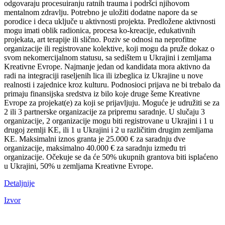
odgovaraju procesuiranju ratnih trauma i podršci njihovom
mentalnom zdravlju. Potrebno je uložiti dodatne napore da se
porodice i deca uključe u aktivnosti projekta. Predložene aktivnosti
mogu imati oblik radionica, procesa ko-kreacije, edukativnih
projekata, art terapije ili slično. Poziv se odnosi na neprofitne
organizacije ili registrovane kolektive, koji mogu da pruže dokaz o
svom nekomercijalnom statusu, sa sedištem u Ukrajini i zemljama
Kreativne Evrope. Najmanje jedan od kandidata mora aktivno da
radi na integraciji raseljenih lica ili izbeglica iz Ukrajine u nove
realnosti i zajednice kroz kulturu. Podnosioci prijava ne bi trebalo da
primaju finansijska sredstva iz bilo koje druge šeme Kreativne
Evrope za projekat(e) za koji se prijavljuju. Moguće je udružiti se za
2 ili 3 partnerske organizacije za pripremu saradnje. U slučaju 3
organizacije, 2 organizacije mogu biti registrovane u Ukrajini i 1 u
drugoj zemlji KE, ili 1 u Ukrajini i 2 u različitim drugim zemljama
KE. Maksimalni iznos granta je 25.000 € za saradnju dve
organizacije, maksimalno 40.000 € za saradnju između tri
organizacije. Očekuje se da će 50% ukupnih grantova biti isplaćeno
u Ukrajini, 50% u zemljama Kreativne Evrope.
Detaljnije
Izvor