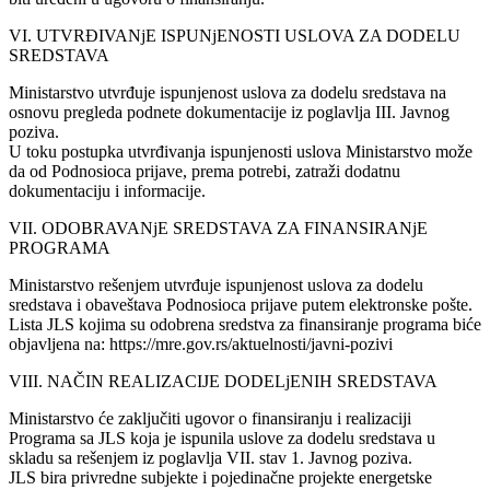
VI. UTVRĐIVANjE ISPUNjENOSTI USLOVA ZA DODELU
SREDSTAVA
Ministarstvo utvrđuje ispunjenost uslova za dodelu sredstava na
osnovu pregleda podnete dokumentacije iz poglavlja III. Javnog
poziva.
U toku postupka utvrđivanja ispunjenosti uslova Ministarstvo može
da od Podnosioca prijave, prema potrebi, zatraži dodatnu
dokumentaciju i informacije.
VII. ODOBRAVANjE SREDSTAVA ZA FINANSIRANjE
PROGRAMA
Ministarstvo rešenjem utvrđuje ispunjenost uslova za dodelu
sredstava i obaveštava Podnosioca prijave putem elektronske pošte.
Lista JLS kojima su odobrena sredstva za finansiranje programa biće
objavljena na: https://mre.gov.rs/aktuelnosti/javni-pozivi
VIII. NAČIN REALIZACIJE DODELjENIH SREDSTAVA
Ministarstvo će zaključiti ugovor o finansiranju i realizaciji
Programa sa JLS koja je ispunila uslove za dodelu sredstava u
skladu sa rešenjem iz poglavlja VII. stav 1. Javnog poziva.
JLS bira privredne subjekte i pojedinačne projekte energetske