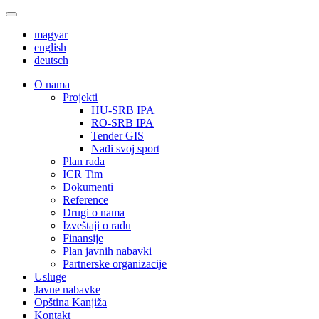
magyar
english
deutsch
О nama
Projekti
HU-SRB IPA
RO-SRB IPA
Tender GIS
Nađi svoj sport
Plan rada
ICR Tim
Dokumenti
Reference
Drugi o nama
Izveštaji o radu
Finansije
Plan javnih nabavki
Partnerske organizacije
Usluge
Javne nabavke
Opština Kanjiža
Kontakt