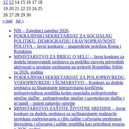
12
13
14
15
16
17
18
19
20
21
22
23
24
25
26
27
28
29
30
« maj
jul »
NIS – Zajednici zajedno 2026
POKRAJINSKI SEKRETARIJAT ZA SOCIJALNU
POLITIKU, DEMOGRAFIJU I RAVNOPRAVNOST
POLOVA – Javni konkursi – unapređenje položaja Roma i
Romkinja
MINISTARSTVO ZA BRIGU O SELU – Javni konkurs za
dodelu bespovratnih sredstava za podršku razvoja privrednih
aktivnosti u seoskim sredinama na teritoriji Republike Srbije
za 2026. godinu
POKRAJINSKI SEKRETARIJAT ZA POLJOPRIVREDU,
VODOPRIVREDU I ŠUMARSTVO – Konkurs za dodelu
sredstava za finansiranje intenziviranja korišćenja
poljoprivrednog zemljišta kojim raspolažu poljoprivredne
stručne službe , poljoprivredne stručne i savetodavne službe i
iri tamiš ‒ putem nabavke opreme
MINISTARSTVO ZAŠTITE ŽIVOTNE SREDINE – Javni
konkurs za dodelu sredstava za su/finansiranje realizacije
projekata ozelenjavanja u cilju zaštite i očuvanja predeonog
diverziteta i očuvanja i zaštite zemljišta kao prirodnog resursa