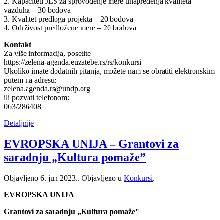
2. Kapaciteti JLS za sprovođenje mere unapređenja kvaliteta
vazduha – 30 bodova
3. Kvalitet predloga projekta – 20 bodova
4. Održivost predložene mere – 20 bodova
Kontakt
Za više informacija, posetite
https://zelena-agenda.euzatebe.rs/rs/konkursi
Ukoliko imate dodatnih pitanja, možete nam se obratiti elektronskim
putem na adresu:
zelena.agenda.rs@undp.org
ili pozvati telefonom:
063/286408
Detaljnije
EVROPSKA UNIJA – Grantovi za
saradnju „Kultura pomaže”
Objavljeno
6. jun 2023.
. Objavljeno u
Konkursi
.
EVROPSKA UNIJA
Grantovi za saradnju „Kultura pomaže”