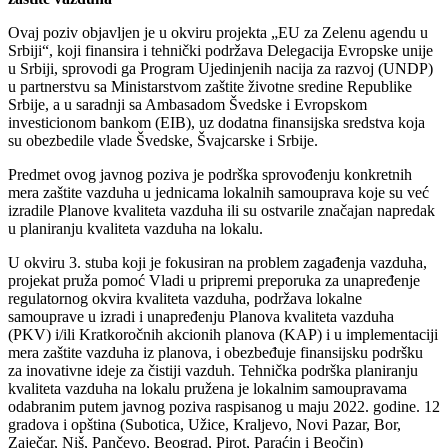
Ovaj poziv objavljen je u okviru projekta „EU za Zelenu agendu u
Srbiji“, koji finansira i tehnički podržava Delegacija Evropske unije
u Srbiji, sprovodi ga Program Ujedinjenih nacija za razvoj (UNDP)
u partnerstvu sa Ministarstvom zaštite životne sredine Republike
Srbije, a u saradnji sa Ambasadom Švedske i Evropskom
investicionom bankom (EIB), uz dodatna finansijska sredstva koja
su obezbedile vlade Švedske, Švajcarske i Srbije.
Predmet ovog javnog poziva je podrška sprovođenju konkretnih
mera zaštite vazduha u jednicama lokalnih samouprava koje su već
izradile Planove kvaliteta vazduha ili su ostvarile značajan napredak
u planiranju kvaliteta vazduha na lokalu.
U okviru 3. stuba koji je fokusiran na problem zagađenja vazduha,
projekat pruža pomoć Vladi u pripremi preporuka za unapređenje
regulatornog okvira kvaliteta vazduha, podržava lokalne
samouprave u izradi i unapređenju Planova kvaliteta vazduha
(PKV) i/ili Kratkoročnih akcionih planova (KAP) i u implementaciji
mera zaštite vazduha iz planova, i obezbeđuje finansijsku podršku
za inovativne ideje za čistiji vazduh. Tehnička podrška planiranju
kvaliteta vazduha na lokalu pružena je lokalnim samoupravama
odabranim putem javnog poziva raspisanog u maju 2022. godine. 12
gradova i opština (Subotica, Užice, Kraljevo, Novi Pazar, Bor,
Zaječar, Niš, Pančevo, Beograd, Pirot, Paraćin i Beočin)