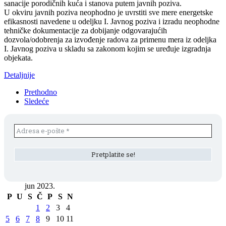
sanacije porodičnih kuća i stanova putem javnih poziva.
U okviru javnih poziva neophodno je uvrstiti sve mere energetske
efikasnosti navedene u odeljku I. Javnog poziva i izradu neophodne
tehničke dokumentacije za dobijanje odgovarajućih
dozvola/odobrenja za izvođenje radova za primenu mera iz odeljka
I. Javnog poziva u skladu sa zakonom kojim se uređuje izgradnja
objekata.
Detaljnije
Prethodno
Sledeće
jun 2023.
P
U
S
Č
P
S
N
1
2
3
4
5
6
7
8
9
10
11