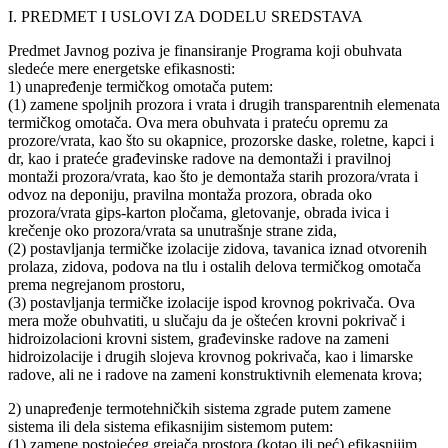
I. PREDMET I USLOVI ZA DODELU SREDSTAVA
Predmet Javnog poziva je finansiranje Programa koji obuhvata
sledeće mere energetske efikasnosti:
1) unapređenje termičkog omotača putem:
(1) zamene spoljnih prozora i vrata i drugih transparentnih elemenata
termičkog omotača. Ova mera obuhvata i prateću opremu za
prozore/vrata, kao što su okapnice, prozorske daske, roletne, kapci i
dr, kao i prateće građevinske radove na demontaži i pravilnoj
montaži prozora/vrata, kao što je demontaža starih prozora/vrata i
odvoz na deponiju, pravilna montaža prozora, obrada oko
prozora/vrata gips-karton pločama, gletovanje, obrada ivica i
krečenje oko prozora/vrata sa unutrašnje strane zida,
(2) postavljanja termičke izolacije zidova, tavanica iznad otvorenih
prolaza, zidova, podova na tlu i ostalih delova termičkog omotača
prema negrejanom prostoru,
(3) postavljanja termičke izolacije ispod krovnog pokrivača. Ova
mera može obuhvatiti, u slučaju da je oštećen krovni pokrivač i
hidroizolacioni krovni sistem, građevinske radove na zameni
hidroizolacije i drugih slojeva krovnog pokrivača, kao i limarske
radove, ali ne i radove na zameni konstruktivnih elemenata krova;
2) unapređenje termotehničkih sistema zgrade putem zamene
sistema ili dela sistema efikasnijim sistemom putem:
(1) zamene postojećeg grejača prostora (kotao ili peć) efikasnijim,