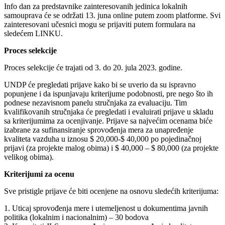
Info dan za predstavnike zainteresovanih jedinica lokalnih
samouprava će se održati 13. juna online putem zoom platforme. Svi
zainteresovani učesnici mogu se prijaviti putem formulara na
sledećem LINKU.
Proces selekcije
Proces selekcije će trajati od 3. do 20. jula 2023. godine.
UNDP će pregledati prijave kako bi se uverio da su ispravno
popunjene i da ispunjavaju kriterijume podobnosti, pre nego što ih
podnese nezavisnom panelu stručnjaka za evaluaciju. Tim
kvalifikovanih stručnjaka će pregledati i evaluirati prijave u skladu
sa kriterijumima za ocenjivanje. Prijave sa najvećim ocenama biće
izabrane za sufinansiranje sprovođenja mera za unapređenje
kvaliteta vazduha u iznosu $ 20,000-$ 40,000 po pojedinačnoj
prijavi (za projekte malog obima) i $ 40,000 – $ 80,000 (za projekte
velikog obima).
Kriterijumi za ocenu
Sve pristigle prijave će biti ocenjene na osnovu sledećih kriterijuma:
1. Uticaj sprovođenja mere i utemeljenost u dokumentima javnih
politika (lokalnim i nacionalnim) – 30 bodova