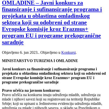
OMLADINE – Javni konkurs za
finansiranje i sufinansiranje programa i
projekata u oblastima omladinskog
sektora koji su odobreni od strane
Evropske komisije kroz Erazmus+
program EU i programe prekogranične
saradnje
Objavljeno
6. jun 2023.
. Objavljeno u
Konkursi
.
MINISTARSTVO TURIZMA I OMLADINE
Javni konkurs za finansiranje i sufinansiranje programa i
projekata u oblastima omladinskog sektora koji su odobreni od
strane Evropske komisije kroz Erazmus+ program EU i
programe prekogranične saradnje
Pravo učešća na javnom konkursu:
Pravo učešća na konkursu imaju udruženja mladih, udruženja za
mlade i njihovi savezi koji su registrovani na teritoriji Republike
Srbije; koji su upisani u Jedinstvenu evidenciju udruženja mladih,
udruženja za mlade i njihovih saveza, u skladu sa Pravilnikom o