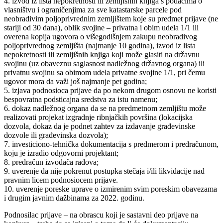
4. izvod iz lista nepokretnosti ili zemljišnih knjiga s podacima o
vlasništvu i ograničenjima za sve katastarske parcele pod
neobradivim poljoprivrednim zemljištem koje su predmet prijave (ne
stariji od 30 dana), oblik svojine – privatna i obim udela 1/1 ili
overena kopija ugovora o višegodišnjem zakupu neobradivog
poljoprivrednog zemljišta (najmanje 10 godina), izvod iz lista
nepokretnosti ili zemljišnih knjiga koji može glasiti na državnu
svojinu (uz obaveznu saglasnost nadležnog državnog organa) ili
privatnu svojinu sa obimom udela privatne svojine 1/1, pri čemu
ugovor mora da važi još najmanje pet godina;
5. izjava podnosioca prijave da po nekom drugom osnovu ne koristi
bespovratna podsticajna sredstva za istu namenu;
6. dokaz nadležnog organa da se na predmetnom zemljištu može
realizovati projekat izgradnje ribnjačkih površina (lokacijska
dozvola, dokaz da je podnet zahtev za izdavanje građevinske
dozvole ili građevinska dozvola);
7. investiciono-tehnička dokumentacija s predmerom i predračunom,
koju je izradio odgovorni projektant;
8. predračun izvođača radova;
9. uverenje da nije pokrenut postupka stečaja i/ili likvidacije nad
pravnim licem podnosiocem prijave.
10. uverenje poreske uprave o izmirenim svim poreskim obavezama
i drugim javnim dažbinama za 2022. godinu.
Podnosilac prijave – na obrascu koji je sastavni deo prijave na