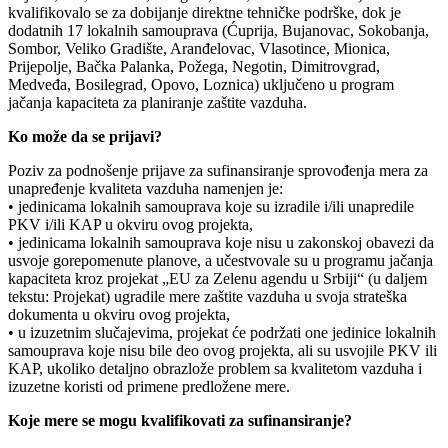
kvalifikovalo se za dobijanje direktne tehničke podrške, dok je
dodatnih 17 lokalnih samouprava (Ćuprija, Bujanovac, Sokobanja,
Sombor, Veliko Gradište, Aranđelovac, Vlasotince, Mionica,
Prijepolje, Bačka Palanka, Požega, Negotin, Dimitrovgrad,
Medveđa, Bosilegrad, Opovo, Loznica) uključeno u program
jačanja kapaciteta za planiranje zaštite vazduha.
Ko može da se prijavi?
Poziv za podnošenje prijave za sufinansiranje sprovođenja mera za
unapređenje kvaliteta vazduha namenjen je:
• jedinicama lokalnih samouprava koje su izradile i/ili unapredile
PKV i/ili KAP u okviru ovog projekta,
• jedinicama lokalnih samouprava koje nisu u zakonskoj obavezi da
usvoje gorepomenute planove, a učestvovale su u programu jačanja
kapaciteta kroz projekat „EU za Zelenu agendu u Srbiji“ (u daljem
tekstu: Projekat) ugradile mere zaštite vazduha u svoja strateška
dokumenta u okviru ovog projekta,
• u izuzetnim slučajevima, projekat će podržati one jedinice lokalnih
samouprava koje nisu bile deo ovog projekta, ali su usvojile PKV ili
KAP, ukoliko detaljno obrazlože problem sa kvalitetom vazduha i
izuzetne koristi od primene predložene mere.
Koje mere se mogu kvalifikovati za sufinansiranje?