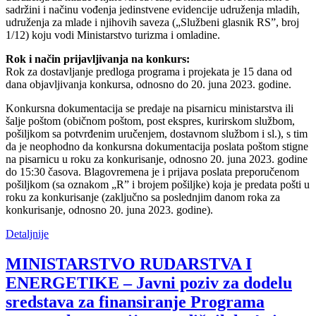
sadržini i načinu vođenja jedinstvene evidencije udruženja mladih,
udruženja za mlade i njihovih saveza („Službeni glasnik RS”, broj
1/12) koju vodi Ministarstvo turizma i omladine.
Rok i način prijavljivanja na konkurs:
Rok za dostavljanje predloga programa i projekata je 15 dana od
dana objavljivanja konkursa, odnosno do 20. juna 2023. godine.
Konkursna dokumentacija se predaje na pisarnicu ministarstva ili
šalje poštom (običnom poštom, post ekspres, kurirskom službom,
pošiljkom sa potvrđenim uručenjem, dostavnom službom i sl.), s tim
da je neophodno da konkursna dokumentacija poslata poštom stigne
na pisarnicu u roku za konkurisanje, odnosno 20. juna 2023. godine
do 15:30 časova. Blagovremena je i prijava poslata preporučenom
pošiljkom (sa oznakom „R” i brojem pošiljke) koja je predata pošti u
roku za konkurisanje (zaključno sa poslednjim danom roka za
konkurisanje, odnosno 20. juna 2023. godine).
Detaljnije
MINISTARSTVO RUDARSTVA I
ENERGETIKE – Javni poziv za dodelu
sredstava za finansiranje Programa