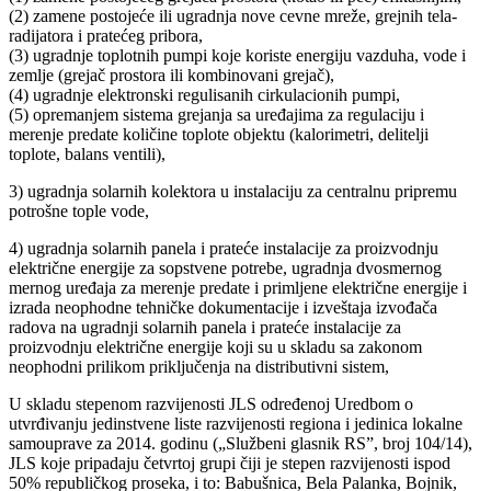
(2) zamene postojeće ili ugradnja nove cevne mreže, grejnih tela-
radijatora i pratećeg pribora,
(3) ugradnje toplotnih pumpi koje koriste energiju vazduha, vode i
zemlje (grejač prostora ili kombinovani grejač),
(4) ugradnje elektronski regulisanih cirkulacionih pumpi,
(5) opremanjem sistema grejanja sa uređajima za regulaciju i
merenje predate količine toplote objektu (kalorimetri, delitelji
toplote, balans ventili),
3) ugradnja solarnih kolektora u instalaciju za centralnu pripremu
potrošne tople vode,
4) ugradnja solarnih panela i prateće instalacije za proizvodnju
električne energije za sopstvene potrebe, ugradnja dvosmernog
mernog uređaja za merenje predate i primljene električne energije i
izrada neophodne tehničke dokumentacije i izveštaja izvođača
radova na ugradnji solarnih panela i prateće instalacije za
proizvodnju električne energije koji su u skladu sa zakonom
neophodni prilikom priključenja na distributivni sistem,
U skladu stepenom razvijenosti JLS određenoj Uredbom o
utvrđivanju jedinstvene liste razvijenosti regiona i jedinica lokalne
samouprave za 2014. godinu („Službeni glasnik RS”, broj 104/14),
JLS koje pripadaju četvrtoj grupi čiji je stepen razvijenosti ispod
50% republičkog proseka, i to: Babušnica, Bela Palanka, Bojnik,