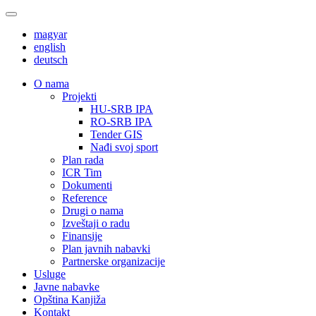
magyar
english
deutsch
О nama
Projekti
HU-SRB IPA
RO-SRB IPA
Tender GIS
Nađi svoj sport
Plan rada
ICR Tim
Dokumenti
Reference
Drugi o nama
Izveštaji o radu
Finansije
Plan javnih nabavki
Partnerske organizacije
Usluge
Javne nabavke
Opština Kanjiža
Kontakt