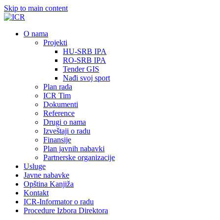
Skip to main content
О nama
Projekti
HU-SRB IPA
RO-SRB IPA
Tender GIS
Nađi svoj sport
Plan rada
ICR Tim
Dokumenti
Reference
Drugi o nama
Izveštaji o radu
Finansije
Plan javnih nabavki
Partnerske organizacije
Usluge
Javne nabavke
Opština Kanjiža
Kontakt
ICR-Informator o radu
Procedure Izbora Direktora