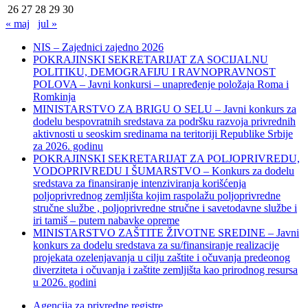
26
27
28
29
30
« maj
jul »
NIS – Zajednici zajedno 2026
POKRAJINSKI SEKRETARIJAT ZA SOCIJALNU
POLITIKU, DEMOGRAFIJU I RAVNOPRAVNOST
POLOVA – Javni konkursi – unapređenje položaja Roma i
Romkinja
MINISTARSTVO ZA BRIGU O SELU – Javni konkurs za
dodelu bespovratnih sredstava za podršku razvoja privrednih
aktivnosti u seoskim sredinama na teritoriji Republike Srbije
za 2026. godinu
POKRAJINSKI SEKRETARIJAT ZA POLJOPRIVREDU,
VODOPRIVREDU I ŠUMARSTVO – Konkurs za dodelu
sredstava za finansiranje intenziviranja korišćenja
poljoprivrednog zemljišta kojim raspolažu poljoprivredne
stručne službe , poljoprivredne stručne i savetodavne službe i
iri tamiš ‒ putem nabavke opreme
MINISTARSTVO ZAŠTITE ŽIVOTNE SREDINE – Javni
konkurs za dodelu sredstava za su/finansiranje realizacije
projekata ozelenjavanja u cilju zaštite i očuvanja predeonog
diverziteta i očuvanja i zaštite zemljišta kao prirodnog resursa
u 2026. godini
Agencija za privredne registre