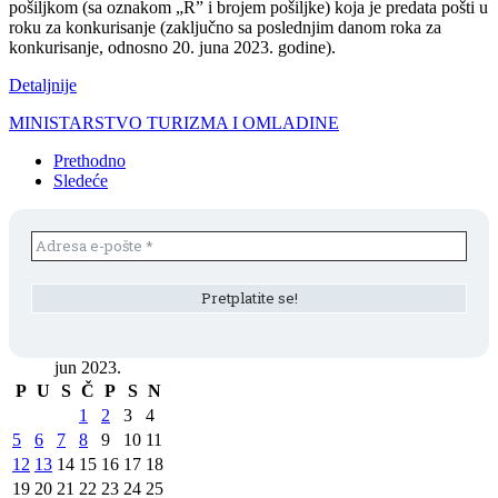
pošiljkom (sa oznakom „R” i brojem pošiljke) koja je predata pošti u
roku za konkurisanje (zaključno sa poslednjim danom roka za
konkurisanje, odnosno 20. juna 2023. godine).
Detaljnije
MINISTARSTVO TURIZMA I OMLADINE
Prethodno
Sledeće
jun 2023.
P
U
S
Č
P
S
N
1
2
3
4
5
6
7
8
9
10
11
12
13
14
15
16
17
18
19
20
21
22
23
24
25