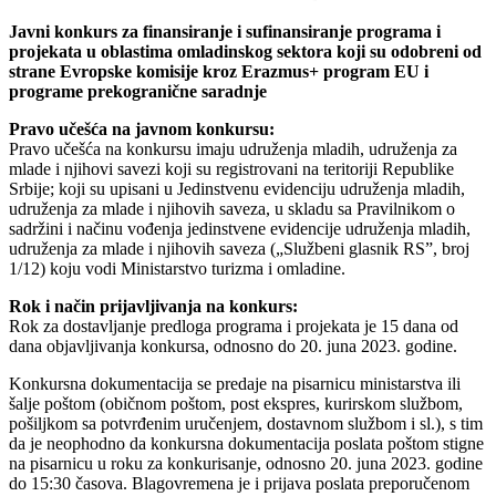
Javni konkurs za finansiranje i sufinansiranje programa i
projekata u oblastima omladinskog sektora koji su odobreni od
strane Evropske komisije kroz Erazmus+ program EU i
programe prekogranične saradnje
Pravo učešća na javnom konkursu:
Pravo učešća na konkursu imaju udruženja mladih, udruženja za
mlade i njihovi savezi koji su registrovani na teritoriji Republike
Srbije; koji su upisani u Jedinstvenu evidenciju udruženja mladih,
udruženja za mlade i njihovih saveza, u skladu sa Pravilnikom o
sadržini i načinu vođenja jedinstvene evidencije udruženja mladih,
udruženja za mlade i njihovih saveza („Službeni glasnik RS”, broj
1/12) koju vodi Ministarstvo turizma i omladine.
Rok i način prijavljivanja na konkurs:
Rok za dostavljanje predloga programa i projekata je 15 dana od
dana objavljivanja konkursa, odnosno do 20. juna 2023. godine.
Konkursna dokumentacija se predaje na pisarnicu ministarstva ili
šalje poštom (običnom poštom, post ekspres, kurirskom službom,
pošiljkom sa potvrđenim uručenjem, dostavnom službom i sl.), s tim
da je neophodno da konkursna dokumentacija poslata poštom stigne
na pisarnicu u roku za konkurisanje, odnosno 20. juna 2023. godine
do 15:30 časova. Blagovremena je i prijava poslata preporučenom