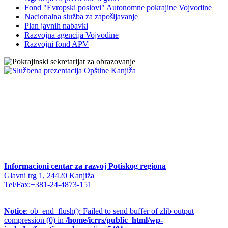
Fond "Evropski poslovi" Autonomne pokrajine Vojvodine
Nacionalna služba za zapošljavanje
Plan javnih nabavki
Razvojna agencija Vojvodine
Razvojni fond APV
Informacioni centar za razvoj Potiskog regiona
Glavni trg 1, 24420 Kanjiža
Tel/Fax:+381-24-4873-151
Notice
: ob_end_flush(): Failed to send buffer of zlib output
compression (0) in
/home/icrrs/public_html/wp-