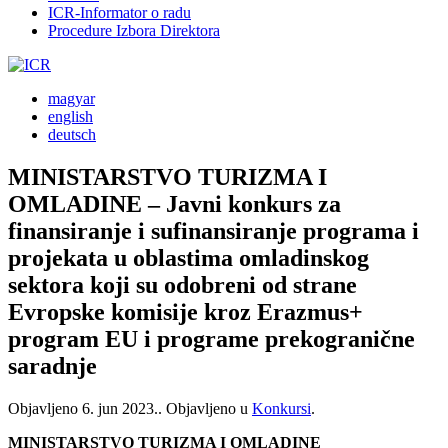
ICR-Informator o radu
Procedure Izbora Direktora
magyar
english
deutsch
MINISTARSTVO TURIZMA I
OMLADINE – Javni konkurs za
finansiranje i sufinansiranje programa i
projekata u oblastima omladinskog
sektora koji su odobreni od strane
Evropske komisije kroz Erazmus+
program EU i programe prekogranične
saradnje
Objavljeno
6. jun 2023.
. Objavljeno u
Konkursi
.
MINISTARSTVO TURIZMA I OMLADINE