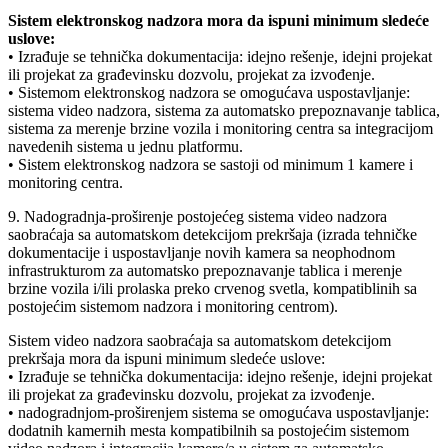
Sistem elektronskog nadzora mora da ispuni minimum sledeće
uslove:
• Izrađuje se tehnička dokumentacija: idejno rešenje, idejni projekat
ili projekat za građevinsku dozvolu, projekat za izvođenje.
• Sistemom elektronskog nadzora se omogućava uspostavljanje:
sistema video nadzora, sistema za automatsko prepoznavanje tablica,
sistema za merenje brzine vozila i monitoring centra sa integracijom
navedenih sistema u jednu platformu.
• Sistem elektronskog nadzora se sastoji od minimum 1 kamere i
monitoring centra.
9. Nadogradnja-proširenje postojećeg sistema video nadzora
saobraćaja sa automatskom detekcijom prekršaja (izrada tehničke
dokumentacije i uspostavljanje novih kamera sa neophodnom
infrastrukturom za automatsko prepoznavanje tablica i merenje
brzine vozila i/ili prolaska preko crvenog svetla, kompatiblinih sa
postojećim sistemom nadzora i monitoring centrom).
Sistem video nadzora saobraćaja sa automatskom detekcijom
prekršaja mora da ispuni minimum sledeće uslove:
• Izrađuje se tehnička dokumentacija: idejno rešenje, idejni projekat
ili projekat za građevinsku dozvolu, projekat za izvođenje.
• nadogradnjom-proširenjem sistema se omogućava uspostavljanje:
dodatnih kamernih mesta kompatibilnih sa postojećim sistemom