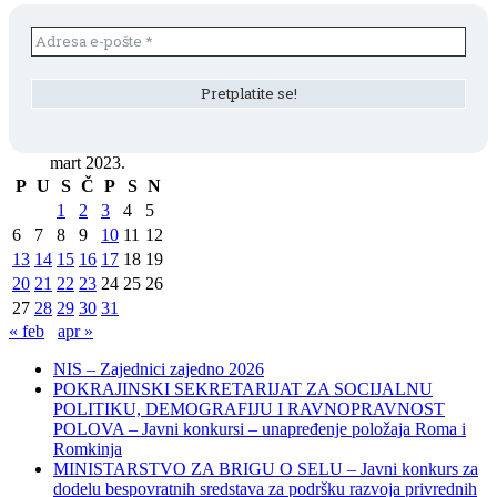
mart 2023.
P
U
S
Č
P
S
N
1
2
3
4
5
6
7
8
9
10
11
12
13
14
15
16
17
18
19
20
21
22
23
24
25
26
27
28
29
30
31
« feb
apr »
NIS – Zajednici zajedno 2026
POKRAJINSKI SEKRETARIJAT ZA SOCIJALNU
POLITIKU, DEMOGRAFIJU I RAVNOPRAVNOST
POLOVA – Javni konkursi – unapređenje položaja Roma i
Romkinja
MINISTARSTVO ZA BRIGU O SELU – Javni konkurs za
dodelu bespovratnih sredstava za podršku razvoja privrednih