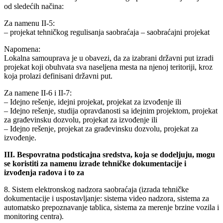
od sledećih načina:
Za namenu II-5:
– projekat tehničkog regulisanja saobraćaja – saobraćajni projekat
Napomena:
Lokalna samouprava je u obavezi, da za izabrani državni put izradi
projekat koji obuhvata sva naseljena mesta na njenoj teritoriji, kroz
koja prolazi definisani državni put.
Za namene II-6 i II-7:
– Idejno rešenje, idejni projekat, projekat za izvođenje ili
– Idejno rešenje, studija opravdanosti sa idejnim projektom, projekat
za građevinsku dozvolu, projekat za izvođenje ili
– Idejno rešenje, projekat za građevinsku dozvolu, projekat za
izvođenje.
III. Bespovratna podsticajna sredstva, koja se dodeljuju, mogu
se koristiti za namenu izrade tehničke dokumentacije i
izvođenja radova i to za
8. Sistem elektronskog nadzora saobraćaja (izrada tehničke
dokumentacije i uspostavljanje: sistema video nadzora, sistema za
automatsko prepoznavanje tablica, sistema za merenje brzine vozila i
monitoring centra).