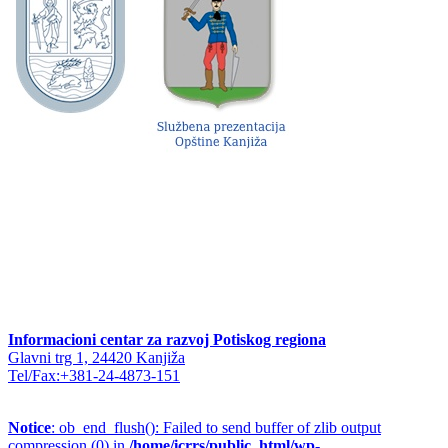
Informacioni centar za razvoj Potiskog regiona
Glavni trg 1, 24420 Kanjiža
Tel/Fax:+381-24-4873-151
Notice
: ob_end_flush(): Failed to send buffer of zlib output
compression (0) in
/home/icrrs/public_html/wp-