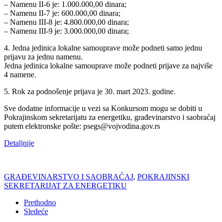
– Namenu II-6 je: 1.000.000,00 dinara;
– Namenu II-7 je: 600.000,00 dinara;
– Namenu III-8 je: 4.800.000,00 dinara;
– Namenu III-9 je: 3.000.000,00 dinara;
4. Jedna jedinica lokalne samouprave može podneti samo jednu
prijavu za jednu namenu.
Jedna jedinica lokalne samouprave može podneti prijave za najviše
4 namene.
5. Rok za podnošenje prijava je 30. mart 2023. godine.
Sve dodatne informacije u vezi sa Konkursom mogu se dobiti u
Pokrajinskom sekretarijatu za energetiku, građevinarstvo i saobraćaj
putem elektronske pošte: psegs@vojvodina.gov.rs
Detaljnije
GRAĐEVINARSTVO I SAOBRAĆAJ
,
POKRAJINSKI
SEKRETARIJAT ZA ENERGETIKU
Prethodno
Sledeće