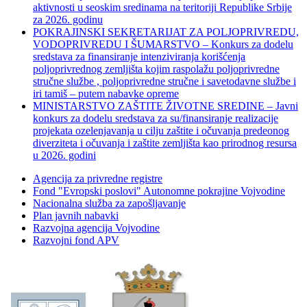
aktivnosti u seoskim sredinama na teritoriji Republike Srbije
za 2026. godinu
POKRAJINSKI SEKRETARIJAT ZA POLJOPRIVREDU,
VODOPRIVREDU I ŠUMARSTVO – Konkurs za dodelu
sredstava za finansiranje intenziviranja korišćenja
poljoprivrednog zemljišta kojim raspolažu poljoprivredne
stručne službe , poljoprivredne stručne i savetodavne službe i
iri tamiš ‒ putem nabavke opreme
MINISTARSTVO ZAŠTITE ŽIVOTNE SREDINE – Javni
konkurs za dodelu sredstava za su/finansiranje realizacije
projekata ozelenjavanja u cilju zaštite i očuvanja predeonog
diverziteta i očuvanja i zaštite zemljišta kao prirodnog resursa
u 2026. godini
Agencija za privredne registre
Fond "Evropski poslovi" Autonomne pokrajine Vojvodine
Nacionalna služba za zapošljavanje
Plan javnih nabavki
Razvojna agencija Vojvodine
Razvojni fond APV