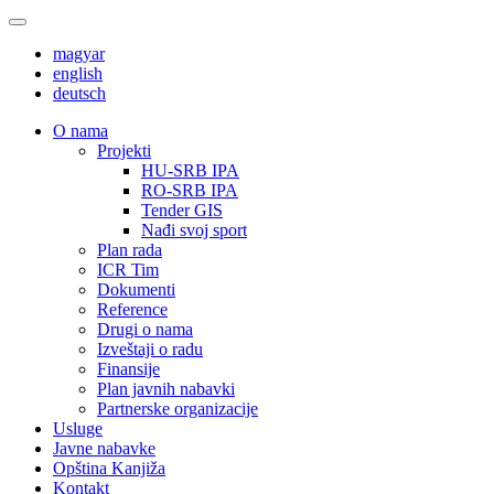
magyar
english
deutsch
О nama
Projekti
HU-SRB IPA
RO-SRB IPA
Tender GIS
Nađi svoj sport
Plan rada
ICR Tim
Dokumenti
Reference
Drugi o nama
Izveštaji o radu
Finansije
Plan javnih nabavki
Partnerske organizacije
Usluge
Javne nabavke
Opština Kanjiža
Kontakt