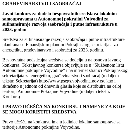
GRAĐEVINARSTVO I SAOBRAĆAJ
Javni konkurs za dodelu bespovratnih sredstava lokalnim
samoupravama u Autonomnoj pokrajini Vojvodini za
sufinansiranje razvoja saobraćaja i putne infrastrukture u
2023. godini
Sredstva za sufinansiranje razvoja saobraćaja i putne infrastrukture
planirana su Finansijskim planom Pokrajinskog sekretarijata za
energetiku, građevinarstvo i saobraćaj za 2023. godinu.
Bespovratna podsticajna sredstva se dodeljuju na osnovu javnog
konkursa. Tekst javnog konkursa objavljuje se u “Službenom listu
Autonomne pokrajine Vojvodine“ i na internet stranici Pokrajinskog
sekretarijata za energetiku, građevinarstvo i saobraćaj (u daljem
tekstu: Sekretarijat) http://www.psegs.vojvodina.gov.rs/, kao i
skraćeno u jednom od dnevnih glasila koje se distribuira na celoj
teritoriji Autonomne Pokrajine Vojvodine (u daljem tekstu:
Konkurs).
I PRAVO UČEŠĆA NA KONKURSU I NAMENE ZA KOJE
SE MOGU KORISTITI SREDSTVA
Pravo učešća na konkursu imaju jedinice lokalne samouprave sa
teritorije Autonomne pokrajine Vojvodine.