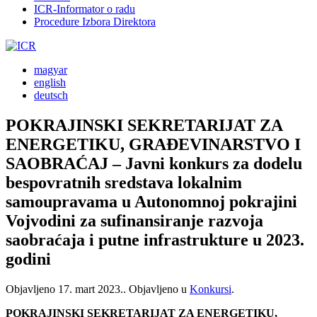
ICR-Informator o radu
Procedure Izbora Direktora
magyar
english
deutsch
POKRAJINSKI SEKRETARIJAT ZA
ENERGETIKU, GRAĐEVINARSTVO I
SAOBRAĆAJ – Javni konkurs za dodelu
bespovratnih sredstava lokalnim
samoupravama u Autonomnoj pokrajini
Vojvodini za sufinansiranje razvoja
saobraćaja i putne infrastrukture u 2023.
godini
Objavljeno
17. mart 2023.
. Objavljeno u
Konkursi
.
POKRAJINSKI SEKRETARIJAT ZA ENERGETIKU,