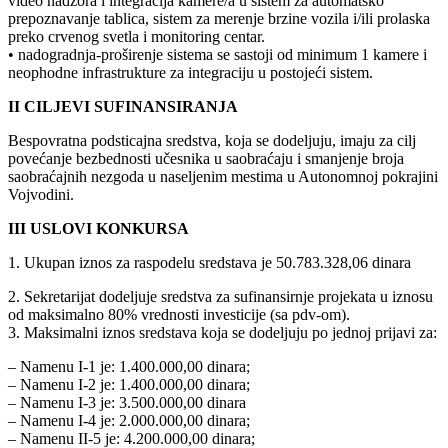
video nadzora i integracija kamere/a u sistem za automatsko
prepoznavanje tablica, sistem za merenje brzine vozila i/ili prolaska
preko crvenog svetla i monitoring centar.
• nadogradnja-proširenje sistema se sastoji od minimum 1 kamere i
neophodne infrastrukture za integraciju u postojeći sistem.
II CILJEVI SUFINANSIRANJA
Bespovratna podsticajna sredstva, koja se dodeljuju, imaju za cilj
povećanje bezbednosti učesnika u saobraćaju i smanjenje broja
saobraćajnih nezgoda u naseljenim mestima u Autonomnoj pokrajini
Vojvodini.
III USLOVI KONKURSA
1. Ukupan iznos za raspodelu sredstava je 50.783.328,06 dinara
2. Sekretarijat dodeljuje sredstva za sufinansirnje projekata u iznosu
od maksimalno 80% vrednosti investicije (sa pdv-om).
3. Maksimalni iznos sredstava koja se dodeljuju po jednoj prijavi za:
– Namenu I-1 je: 1.400.000,00 dinara;
– Namenu I-2 je: 1.400.000,00 dinara;
– Namenu I-3 je: 3.500.000,00 dinara
– Namenu I-4 je: 2.000.000,00 dinara;
– Namenu II-5 je: 4.200.000,00 dinara;