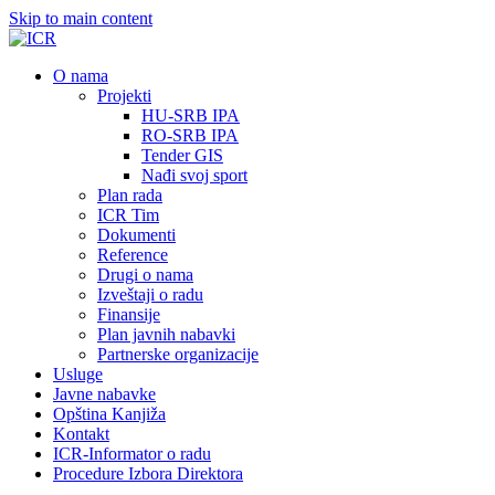
Skip to main content
О nama
Projekti
HU-SRB IPA
RO-SRB IPA
Tender GIS
Nađi svoj sport
Plan rada
ICR Tim
Dokumenti
Reference
Drugi o nama
Izveštaji o radu
Finansije
Plan javnih nabavki
Partnerske organizacije
Usluge
Javne nabavke
Opština Kanjiža
Kontakt
ICR-Informator o radu
Procedure Izbora Direktora