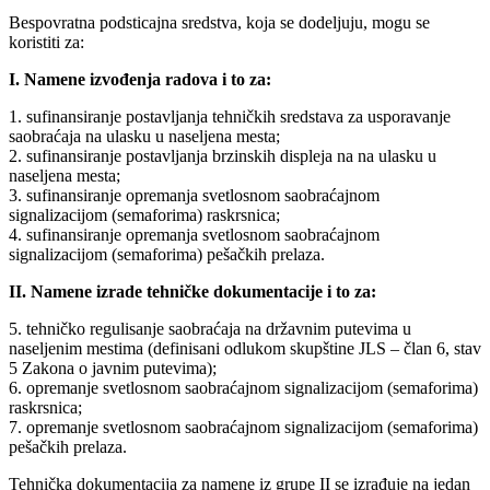
Bespovratna podsticajna sredstva, koja se dodeljuju, mogu se
koristiti za:
I. Namene izvođenja radova i to za:
1. sufinansiranje postavljanja tehničkih sredstava za usporavanje
saobraćaja na ulasku u naseljena mesta;
2. sufinansiranje postavljanja brzinskih displeja na na ulasku u
naseljena mesta;
3. sufinansiranje opremanja svetlosnom saobraćajnom
signalizacijom (semaforima) raskrsnica;
4. sufinansiranje opremanja svetlosnom saobraćajnom
signalizacijom (semaforima) pešačkih prelaza.
II. Namene izrade tehničke dokumentacije i to za:
5. tehničko regulisanje saobraćaja na državnim putevima u
naseljenim mestima (definisani odlukom skupštine JLS – član 6, stav
5 Zakona o javnim putevima);
6. opremanje svetlosnom saobraćajnom signalizacijom (semaforima)
raskrsnica;
7. opremanje svetlosnom saobraćajnom signalizacijom (semaforima)
pešačkih prelaza.
Tehnička dokumentacija za namene iz grupe II se izrađuje na jedan