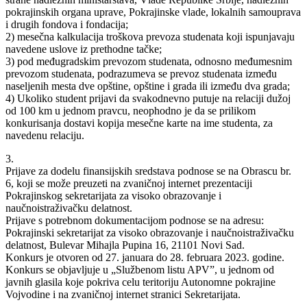
pokrajinskih organa uprave, Pokrajinske vlade, lokalnih samouprava
i drugih fondova i fondacija;
2) mesečna kalkulacija troškova prevoza studenata koji ispunjavaju
navedene uslove iz prethodne tačke;
3) pod međugradskim prevozom studenata, odnosno međumesnim
prevozom studenata, podrazumeva se prevoz studenata između
naseljenih mesta dve opštine, opštine i grada ili između dva grada;
4) Ukoliko student prijavi da svakodnevno putuje na relaciji dužoj
od 100 km u jednom pravcu, neophodno je da se prilikom
konkurisanja dostavi kopija mesečne karte na ime studenta, za
navedenu relaciju.
3.
Prijave za dodelu finansijskih sredstava podnose se na Obrascu br.
6, koji se može preuzeti na zvaničnoj internet prezentaciji
Pokrajinskog sekretarijata za visoko obrazovanje i
naučnoistraživačku delatnost.
Prijave s potrebnom dokumentacijom podnose se na adresu:
Pokrajinski sekretarijat za visoko obrazovanje i naučnoistraživačku
delatnost, Bulevar Mihajla Pupina 16, 21101 Novi Sad.
Konkurs je otvoren od 27. januara do 28. februara 2023. godine.
Konkurs se objavljuje u „Službenom listu APV”, u jednom od
javnih glasila koje pokriva celu teritoriju Autonomne pokrajine
Vojvodine i na zvaničnoj internet stranici Sekretarijata.