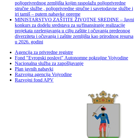
poljoprivrednog zemljišta kojim raspolažu poljoprivredne
stručne službe , poljoprivredne stručne i savetodavne službe i
iri tamiš ‒ putem nabavke opreme
MINISTARSTVO ZAŠTITE ŽIVOTNE SREDINE – Javni
konkurs za dodelu sredstava za su/finansiranje realizacije
projekata ozelenjavanja u cilju zaštite i očuvanja predeonog
diverziteta i očuvanja i zaštite zemljišta kao prirodnog resursa
u 2026. godini
Agencija za privredne registre
Fond "Evropski poslovi" Autonomne pokrajine Vojvodine
Nacionalna služba za zapošljavanje
Plan javnih nabavki
Razvojna agencija Vojvodine
Razvojni fond APV