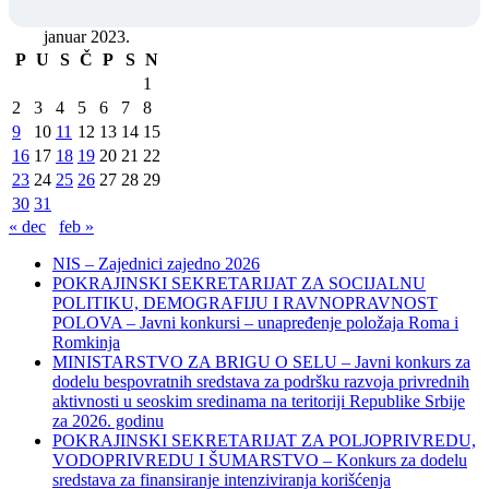
januar 2023.
P
U
S
Č
P
S
N
1
2
3
4
5
6
7
8
9
10
11
12
13
14
15
16
17
18
19
20
21
22
23
24
25
26
27
28
29
30
31
« dec
feb »
NIS – Zajednici zajedno 2026
POKRAJINSKI SEKRETARIJAT ZA SOCIJALNU
POLITIKU, DEMOGRAFIJU I RAVNOPRAVNOST
POLOVA – Javni konkursi – unapređenje položaja Roma i
Romkinja
MINISTARSTVO ZA BRIGU O SELU – Javni konkurs za
dodelu bespovratnih sredstava za podršku razvoja privrednih
aktivnosti u seoskim sredinama na teritoriji Republike Srbije
za 2026. godinu
POKRAJINSKI SEKRETARIJAT ZA POLJOPRIVREDU,
VODOPRIVREDU I ŠUMARSTVO – Konkurs za dodelu
sredstava za finansiranje intenziviranja korišćenja