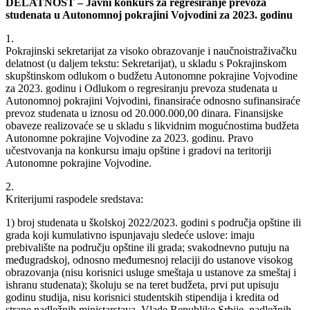
DELATNOST –
Javni konkurs za regresiranje prevoza
studenata u Autonomnoj pokrajini Vojvodini za 2023. godinu
1.
Pokrajinski sekretarijat za visoko obrazovanje i naučnoistraživačku
delatnost (u daljem tekstu: Sekretarijat), u skladu s Pokrajinskom
skupštinskom odlukom o budžetu Autonomne pokrajine Vojvodine
za 2023. godinu i Odlukom o regresiranju prevoza studenata u
Autonomnoj pokrajini Vojvodini, finansiraće odnosno sufinansiraće
prevoz studenata u iznosu od 20.000.000,00 dinara. Finansijske
obaveze realizovaće se u skladu s likvidnim mogućnostima budžeta
Autonomne pokrajine Vojvodine za 2023. godinu. Pravo
učestvovanja na konkursu imaju opštine i gradovi na teritoriji
Autonomne pokrajine Vojvodine.
2.
Kriterijumi raspodele sredstava:
1) broj studenata u školskoj 2022/2023. godini s područja opštine ili
grada koji kumulativno ispunjavaju sledeće uslove: imaju
prebivalište na području opštine ili grada; svakodnevno putuju na
međugradskoj, odnosno međumesnoj relaciji do ustanove visokog
obrazovanja (nisu korisnici usluge smeštaja u ustanove za smeštaj i
ishranu studenata); školuju se na teret budžeta, prvi put upisuju
godinu studija, nisu korisnici studentskih stipendija i kredita od
strane nadležnih ministarstava, Vlade Republike Srbije, nadležnih