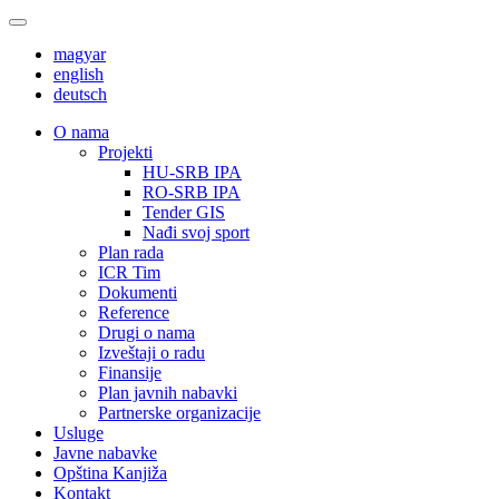
magyar
english
deutsch
О nama
Projekti
HU-SRB IPA
RO-SRB IPA
Tender GIS
Nađi svoj sport
Plan rada
ICR Tim
Dokumenti
Reference
Drugi o nama
Izveštaji o radu
Finansije
Plan javnih nabavki
Partnerske organizacije
Usluge
Javne nabavke
Opština Kanjiža
Kontakt