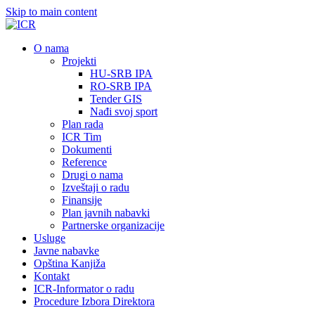
Skip to main content
О nama
Projekti
HU-SRB IPA
RO-SRB IPA
Tender GIS
Nađi svoj sport
Plan rada
ICR Tim
Dokumenti
Reference
Drugi o nama
Izveštaji o radu
Finansije
Plan javnih nabavki
Partnerske organizacije
Usluge
Javne nabavke
Opština Kanjiža
Kontakt
ICR-Informator o radu
Procedure Izbora Direktora