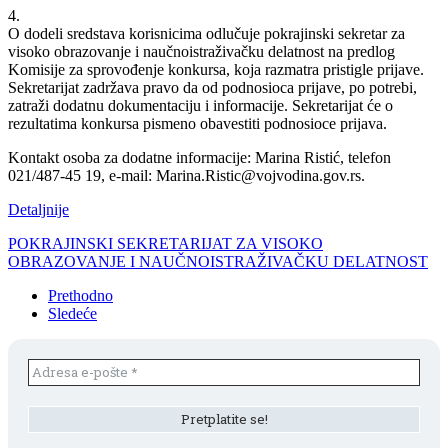
4.
O dodeli sredstava korisnicima odlučuje pokrajinski sekretar za
visoko obrazovanje i naučnoistraživačku delatnost na predlog
Komisije za sprovođenje konkursa, koja razmatra pristigle prijave.
Sekretarijat zadržava pravo da od podnosioca prijave, po potrebi,
zatraži dodatnu dokumentaciju i informacije. Sekretarijat će o
rezultatima konkursa pismeno obavestiti podnosioce prijava.
Kontakt osoba za dodatne informacije: Marina Ristić, telefon
021/487-45 19, e-mail: Marina.Ristic@vojvodina.gov.rs.
Detaljnije
POKRAJINSKI SEKRETARIJAT ZA VISOKO
OBRAZOVANJE I NAUČNOISTRAŽIVAČKU DELATNOST
Prethodno
Sledeće