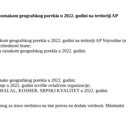
a oznakom geografskog porekla u 2022. godini na teritoriji AP
nakom geografskog porekla u 2022. godini na teritoriji AP Vojvodine (u
bezbednosti hrane;
a sa oznakom geografskog porekla u 2022. godini.
oznake geografskog porekla u 2022. godini;
nje u 2022. godini izvršile ovlašćene organizacije;
OST-R, HALAL, KOSHER, SRPSKI KVALITET u 2022. godini.
nog za iznos sredstava na ime poreza na dodatu vrednost. Minimalni