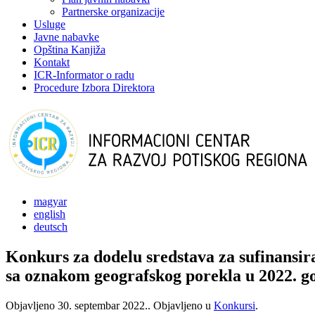
Partnerske organizacije
Usluge
Javne nabavke
Opština Kanjiža
Kontakt
ICR-Informator o radu
Procedure Izbora Direktora
magyar
english
deutsch
Konkurs za dodelu sredstava za sufinansira
sa oznakom geografskog porekla u 2022. go
Objavljeno
30. septembar 2022.
. Objavljeno u
Konkursi
.