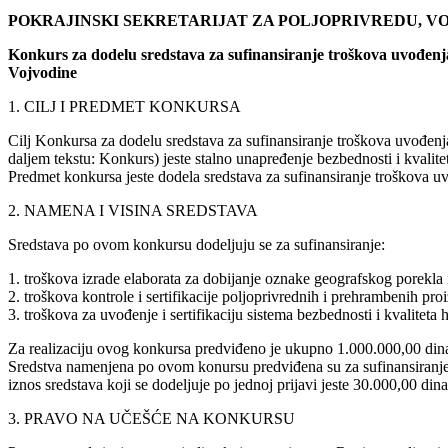
POKRAJINSKI SEKRETARIJAT ZA POLJOPRIVREDU, 
Konkurs za dodelu sredstava za sufinansiranje troškova uvođenja i
Vojvodine
1. CILJ I PREDMET KONKURSA
Cilj Konkursa za dodelu sredstava za sufinansiranje troškova uvođenja 
daljem tekstu: Konkurs) jeste stalno unapređenje bezbednosti i kvalit
Predmet konkursa jeste dodela sredstava za sufinansiranje troškova uv
2. NAMENA I VISINA SREDSTAVA
Sredstava po ovom konkursu dodeljuju se za sufinansiranje:
1. troškova izrade elaborata za dobijanje oznake geografskog porekla i
2. troškova kontrole i sertifikacije poljoprivrednih i prehrambenih pro
3. troškova za uvođenje i sertifikaciju sistema bezbednosti i
Za realizaciju ovog konkursa predviđeno je ukupno 1.000.000,00 din
Sredstva namenjena po ovom konursu predviđena su za sufinansiranje 
iznos sredstava koji se dodeljuje po jednoj prijavi jeste 30.000,00 di
3. PRAVO NA UČEŠĆE NA KONKURSU