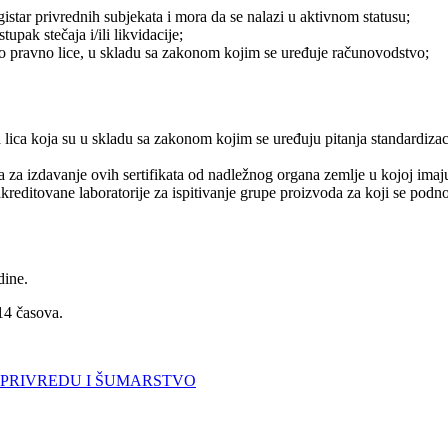
gistar privrednih subjekata i mora da se nalazi u aktivnom statusu;
pak stečaja i/ili likvidacije;
alo pravno lice, u skladu sa zakonom kojim se uređuje računovodstvo;
 lica koja su u skladu sa zakonom kojim se uređuju pitanja standardizaci
na za izdavanje ovih sertifikata od nadležnog organa zemlje u kojoj imaju
editovane laboratorije za ispitivanje grupe proizvoda za koji se podnos
dine.
14 časova.
PRIVREDU I ŠUMARSTVO