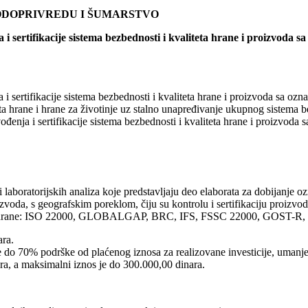
VODOPRIVREDU I ŠUMARSTVO
 sertifikacije sistema bezbednosti i kvaliteta hrane i proizvoda s
i sertifikacije sistema bezbednosti i kvaliteta hrane i proizvoda sa oz
eta hrane i hrane za životinje uz stalno unapređivanje ukupnog sistema 
ođenja i sertifikacije sistema bezbednosti i kvaliteta hrane i proizvod
 laboratorijskih analiza koje predstavljaju deo elaborata za dobijanje 
izvoda, s geografskim poreklom, čiju su kontrolu i sertifikaciju proizvod
 kvaliteta hrane: ISO 22000, GLOBALGAP, BRC, IFS, FSSC 22000, G
ara.
do 70% podrške od plaćenog iznosa za realizovane investicije, umanje
nara, a maksimalni iznos je do 300.000,00 dinara.