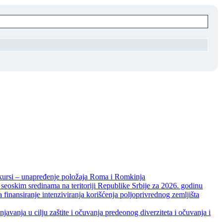
unapređenje položaja Roma i Romkinja
skim sredinama na teritoriji Republike Srbije za 2026. godinu
je intenziviranja korišćenja poljoprivrednog zemljišta
ja u cilju zaštite i očuvanja predeonog diverziteta i očuvanja i