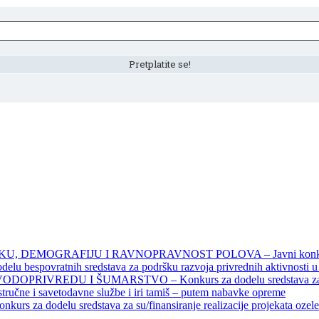
DEMOGRAFIJU I RAVNOPRAVNOST POLOVA – Javni konkursi – 
povratnih sredstava za podršku razvoja privrednih aktivnosti u seo
EDU I ŠUMARSTVO – Konkurs za dodelu sredstava za finansiran
 stručne i savetodavne službe i iri tamiš ‒ putem nabavke opreme
elu sredstava za su/finansiranje realizacije projekata ozelenjavan