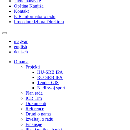
Javne nabavke
Opština Kanjiža
Kontakt
ICR-Informator o radu
Procedure Izbora Direktora
magyar
english
deutsch
О nama
Projekti
HU-SRB IPA
RO-SRB IPA
Tender GIS
Nađi svoj sport
Plan rada
ICR Tim
Dokumenti
Reference
Drugi o nama
Izveštaji o radu
Finansije
Plan javnih nabavki