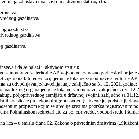
rednih gazdinstava i nalaze se u aktivnom statusu, i to:
zdinstva,
ivrednog gazdinstva.
nog gazdinstva,
rivrednog gazdinstva,
og gazdinstva.
instava i da se nalazi u aktivnom statusu;
alne samouprave sa teritorije AP Vojvodine, odnosno podnosioci prijave ‒ 
sticije mora biti na teritoriji jedinice lokalne samouprave s teritorije AP
dama za odvodnjavanje/navodnjavanje zaključno sa 31.12. 2021.godine;
ane nadležnog organa jedinice lokalne samouprave, zaključno sa 31.12.
kupu poljoprivrednog zemljišta u državnoj svojini, zaključno sa 31.12.
istiti podsticaje po nekom drugom osnovu (subvencije, podsticaji, donac
s posebnim propisom kojim se uređuje kreditna podrška registrovanim po
ema Pokrajinskom sekretarijatu za poljoprivredu, vodoprivredu i šumars
na lica ‒ u smislu člana 62. Zakona o privrednim društvima („Službeni g