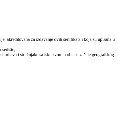
je, akreditovana za izdavanje ovih sertifikata i koja su upisana u
 sedište;
i prijava i stručnjake sa iskustvom u oblasti zaštite geografskog