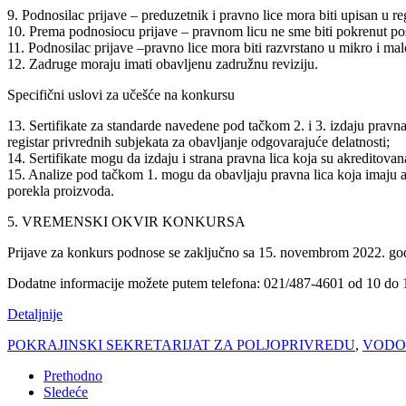
9. Podnosilac prijave – preduzetnik i pravno lice mora biti upisan u re
10. Prema podnosiocu prijave – pravnom licu ne sme biti pokrenut postu
11. Podnosilac prijave –pravno lice mora biti razvrstano u mikro i m
12. Zadruge moraju imati obavljenu zadružnu reviziju.
Specifični uslovi za učešće na konkursu
13. Sertifikate za standarde navedene pod tačkom 2. i 3. izdaju pravna
registar privrednih subjekata za obavljanje odgovarajuće delatnosti;
14. Sertifikate mogu da izdaju i strana pravna lica koja su akreditova
15. Analize pod tačkom 1. mogu da obavljaju pravna lica koja imaju akr
porekla proizvoda.
5. VREMENSKI OKVIR KONKURSA
Prijave za konkurs podnose se zaključno sa 15. novembrom 2022. go
Dodatne informacije možete putem telefona: 021/487-4601 od 10 do 
Detaljnije
POKRAJINSKI SEKRETARIJAT ZA POLJOPRIVREDU
,
VODO
Prethodno
Sledeće