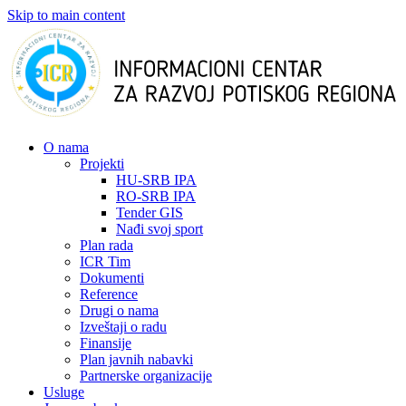
Skip to main content
О nama
Projekti
HU-SRB IPA
RO-SRB IPA
Tender GIS
Nađi svoj sport
Plan rada
ICR Tim
Dokumenti
Reference
Drugi o nama
Izveštaji o radu
Finansije
Plan javnih nabavki
Partnerske organizacije
Usluge