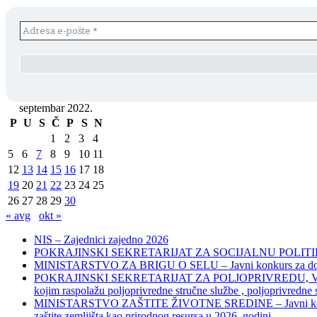
septembar 2022.
P
U
S
Č
P
S
N
1
2
3
4
5
6
7
8
9
10
11
12
13
14
15
16
17
18
19
20
21
22
23
24
25
26
27
28
29
30
« avg
okt »
NIS – Zajednici zajedno 2026
POKRAJINSKI SEKRETARIJAT ZA SOCIJALNU POLITIKU, 
MINISTARSTVO ZA BRIGU O SELU – Javni konkurs za dodelu bes
POKRAJINSKI SEKRETARIJAT ZA POLJOPRIVREDU, VODOPRIVR
kojim raspolažu poljoprivredne stručne službe , poljoprivredne
MINISTARSTVO ZAŠTITE ŽIVOTNE SREDINE – Javni konkurs za dod
zaštite zemljišta kao prirodnog resursa u 2026. godini