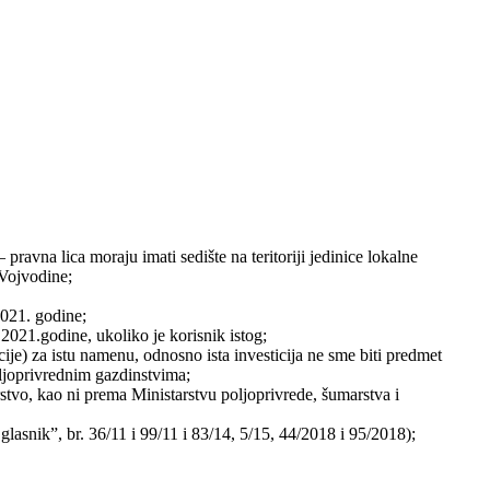
pravna lica moraju imati sedište na teritoriji jedinice lokalne
 Vojvodine;
2021. godine;
2021.godine, ukoliko je korisnik istog;
ije) za istu namenu, odnosno ista investicija ne sme biti predmet
ljoprivrednim gazdinstvima;
tvo, kao ni prema Ministarstvu poljoprivrede, šumarstva i
lasnik”, br. 36/11 i 99/11 i 83/14, 5/15, 44/2018 i 95/2018);