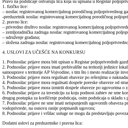
Pravo na podsticaje ostvaruju lica koja su upisana u Registar poljopriv
1. fizičko lice:
– nosilac registrovanog komercijalnog porodičnog poljoprivrednog ga
-preduzetnik nosilac registrovanog komercijalnog porodičnog poljopr
2. pravno lice:
– privredno društvo nosilac registrovanog komercijalnog poljoprivred
– zemljoradnička zadruga nosilac registrovanog komercijalnog poljop
– udruženje građana;
– složena zadruga nosilac registrovanog komercijalnog poljoprivredn
4. USLOVI ZA UČEŠĆE NA KONKURSU
1. Podnosilac prijave mora biti upisan u Registar poljoprivrednih gazd
2. Podnosilac prijave mora imati prebivalište na teritoriji jedinice lok
samouprave s teritorije AP Vojvodine, s tim što i mesto realizacije inve
3. Podnosilac prijave mora regulisati obaveze po rešenjima o nakna
4. Podnosilac prijave mora regulisati dospele poreske obaveze od str
5. Podnosilac prijave mora izmiriti dospele obaveze po ugovorima o za
6. Podnosilac prijave za investiciju za koju podnosi zahtev ne sme kor
drugog postupka za korišćenje podsticaja, osim podsticaja u skladu 
7. Podnosilac prijave ne sme imati neispunjenih ugovornih obaveza pr
vodoprivrede, na osnovu ranije potpisanih ugovora;
8. Podnosilac prijave i vršilac usluge ne mogu da predstavljaju poveza
Dodatni uslovi za preduzetnike i pravna lica: