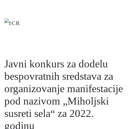
Skip
to
main
content
Javni konkurs za dodelu
bespovratnih sredstava za
organizovanje manifestacije
pod nazivom „Miholjski
susreti sela“ za 2022.
godinu