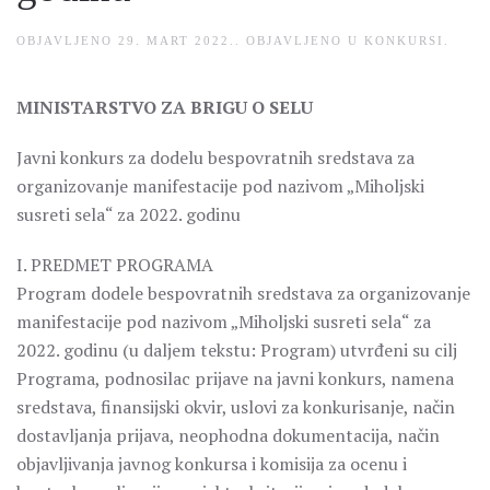
OBJAVLJENO
29. MART 2022.
. OBJAVLJENO U
KONKURSI
.
MINISTARSTVO ZA BRIGU O SELU
Javni konkurs za dodelu bespovratnih sredstava za
organizovanje manifestacije pod nazivom „Miholjski
susreti sela“ za 2022. godinu
I. PREDMET PROGRAMA
Program dodele bespovratnih sredstava za organizovanje
manifestacije pod nazivom „Miholjski susreti sela“ za
2022. godinu (u daljem tekstu: Program) utvrđeni su cilj
Programa, podnosilac prijave na javni konkurs, namena
sredstava, finansijski okvir, uslovi za konkurisanje, način
dostavljanja prijava, neophodna dokumentacija, način
objavljivanja javnog konkursa i komisija za ocenu i