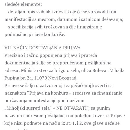
sledeće elemente:
– detaljan opis svih aktivnosti koje će se sprovoditi na
manifestaciji sa mestom, datumom i satnicom dešavanja;
– specifikacija svih troškova za čije finansiranje
podnosilac prijave konkuriše.
VII. NAČIN DOSTAVLjANjA PRIJAVA
Precizno i tačno popunjena prijava i prateća
dokumentacija šalje se preporučenom pošiljkom na
adresu: Ministarstvo za brigu o selu, ulica Bulevar Mihajla
Pupina br. 2a, 11070 Novi Beograd.
Prijave se šalju u zatvorenoj i zapečaćenoj koverti sa
naznakom “Prijava na konkurs – sredstva za finansiranje
održavanja manifestacije pod nazivom
„Miholjski susreti sela“ – NE OTVARATI”, sa punim
nazivom i adresom pošiljalaca na poleđini koverte. Prijave
koje nisu podnete na način iz st. 1. i 2. ove glave neće se