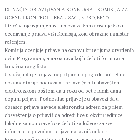
IX. NAČIN OBJAVLjIVANjA KONKURSA I KOMISIJA ZA
OCENU I KONTROLU REALIZACIJE PROJEKTA
Utvrđivanje ispunjenosti uslova za konkurisanje kao i
ocenjivanje prijava vrši Komisija, koju obrazuje ministar
rešenjem.
Komisija ocenjuje prijave na osnovu kriterijuma utvrđenih
ovim Programom, a na osnovu kojih će biti formirana
konačna rang lista.
U slučaju da je prijava nepotpuna u pogledu potrebne
dokumentacije podnosilac prijave će biti obavešten
elektronskom poštom da u roku od pet radnih dana
dopuni prijavu. Podnosilac prijave je u obavezi da u
obrascu prijave navede elektronsku adresu za prijem
obaveštenja o prijavi i da odredi lice u okviru jedinice
lokalne samouprave koje će biti zaduženo za sve
informacije povodom prijave na javni konkurs.
Komisija može izvršiti dodatnu proveru podnete