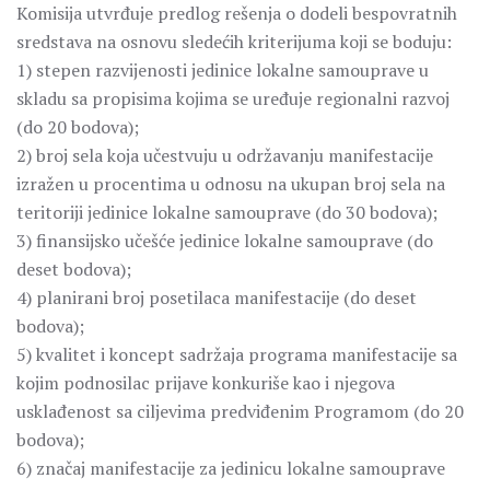
Komisija utvrđuje predlog rešenja o dodeli bespovratnih
sredstava na osnovu sledećih kriterijuma koji se boduju:
1) stepen razvijenosti jedinice lokalne samouprave u
skladu sa propisima kojima se uređuje regionalni razvoj
(do 20 bodova);
2) broj sela koja učestvuju u održavanju manifestacije
izražen u procentima u odnosu na ukupan broj sela na
teritoriji jedinice lokalne samouprave (do 30 bodova);
3) finansijsko učešće jedinice lokalne samouprave (do
deset bodova);
4) planirani broj posetilaca manifestacije (do deset
bodova);
5) kvalitet i koncept sadržaja programa manifestacije sa
kojim podnosilac prijave konkuriše kao i njegova
usklađenost sa ciljevima predviđenim Programom (do 20
bodova);
6) značaj manifestacije za jedinicu lokalne samouprave