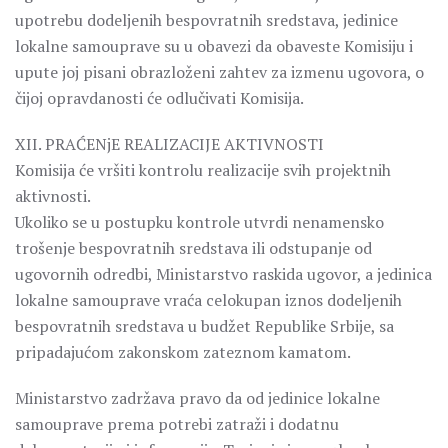
upotrebu dodeljenih bespovratnih sredstava, jedinice
lokalne samouprave su u obavezi da obaveste Komisiju i
upute joj pisani obrazloženi zahtev za izmenu ugovora, o
čijoj opravdanosti će odlučivati Komisija.
XII. PRAĆENjE REALIZACIJE AKTIVNOSTI
Komisija će vršiti kontrolu realizacije svih projektnih
aktivnosti.
Ukoliko se u postupku kontrole utvrdi nenamensko
trošenje bespovratnih sredstava ili odstupanje od
ugovornih odredbi, Ministarstvo raskida ugovor, a jedinica
lokalne samouprave vraća celokupan iznos dodeljenih
bespovratnih sredstava u budžet Republike Srbije, sa
pripadajućom zakonskom zateznom kamatom.
Ministarstvo zadržava pravo da od jedinice lokalne
samouprave prema potrebi zatraži i dodatnu