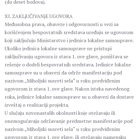
(do deset bodova).
XI. ZAKLjUČIVANjE UGOVORA
Međusobna prava, obaveze i odgovornosti u vezi sa
korišćenjem bespovratnih sredstava uređuju se ugovorom
koji zaključuju Ministarstvo i jedinica lokalne samouprave.
Ukoliko jedinica lokalne samouprave ne pristupi
zaključivanju ugovora iz stava 1. ove glave, poništava se
rešenje o dodeli bespovratnih sredstava. Jedinice lokalne
samouprave su u obavezi da održe manifestaciju pod
nazivom „Miholjski susreti sela“ u roku predviđenim
ugovorom iz stava 1. ove glave. Nakon isteka navedenog
roka, jedinice lokalne samouprave su u obavezi da dostave
izveštaj o realizaciji projekta.
U slučaju novonastalih okolnosti koje otežavaju ili
onemogućavaju održavanje predmetne manifestacije pod
nazivom „Miholjski susreti sela“ u roku predviđenim
ugovorom iz stava 1. ove glave, ili otežavaju namensku