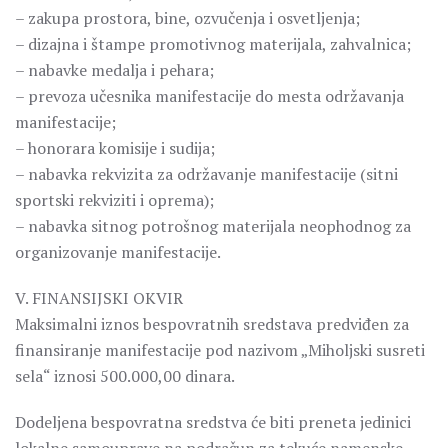
– zakupa prostora, bine, ozvučenja i osvetljenja;
– dizajna i štampe promotivnog materijala, zahvalnica;
– nabavke medalja i pehara;
– prevoza učesnika manifestacije do mesta održavanja
manifestacije;
– honorara komisije i sudija;
– nabavka rekvizita za održavanje manifestacije (sitni
sportski rekviziti i oprema);
– nabavka sitnog potrošnog materijala neophodnog za
organizovanje manifestacije.
V. FINANSIJSKI OKVIR
Maksimalni iznos bespovratnih sredstava predviđen za
finansiranje manifestacije pod nazivom „Miholjski susreti
sela“ iznosi 500.000,00 dinara.
Dodeljena bespovratna sredstva će biti preneta jedinici