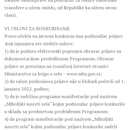
lokalne samouprave na podračun za tekuće namenske
transfere u užem smislu, od Republike ka nižem nivou
vlasti.
VI. USLOVI ZA KONKURISANjE
Pravo učešća na javnom konkursu ima podnosilac prijave
:koji ispunjava sve sledeće uslove:
1) da je podneo elektronski popunjen obrazac prijave sa
dokumentacijom predviđenom Programom. Obrazac
prijave se preuzima na zvaničnoj internet stranici
Ministarstva za brigu o selu – www.mbs.gov.rs;
2) da račun podnosioca prijave nije u blokadi počevši od 1.
januara 2022. godine;
3) da je sadržina programa manifestacije pod nazivom
„Miholjski susreti sela“ kojim podnosilac prijave konkuriše
u skladu sa predmetom predviđenim Programom;
4) da program manifestacije pod nazivom „Miholjski
susreti sela“ kojim podnosilac prijave konkuriše sadrži