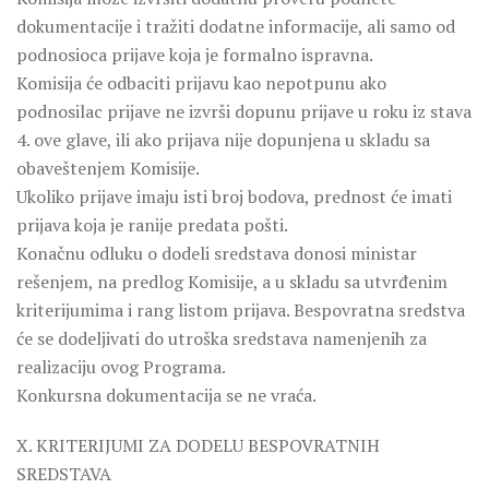
dokumentacije i tražiti dodatne informacije, ali samo od
podnosioca prijave koja je formalno ispravna.
Komisija će odbaciti prijavu kao nepotpunu ako
podnosilac prijave ne izvrši dopunu prijave u roku iz stava
4. ove glave, ili ako prijava nije dopunjena u skladu sa
obaveštenjem Komisije.
Ukoliko prijave imaju isti broj bodova, prednost će imati
prijava koja je ranije predata pošti.
Konačnu odluku o dodeli sredstava donosi ministar
rešenjem, na predlog Komisije, a u skladu sa utvrđenim
kriterijumima i rang listom prijava. Bespovratna sredstva
će se dodeljivati do utroška sredstava namenjenih za
realizaciju ovog Programa.
Konkursna dokumentacija se ne vraća.
X. KRITERIJUMI ZA DODELU BESPOVRATNIH
SREDSTAVA