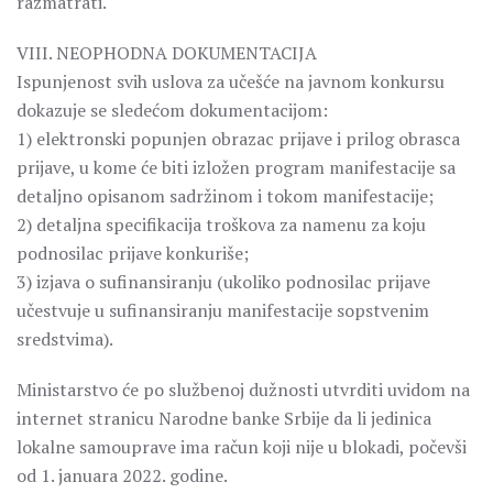
razmatrati.
VIII. NEOPHODNA DOKUMENTACIJA
Ispunjenost svih uslova za učešće na javnom konkursu
dokazuje se sledećom dokumentacijom:
1) elektronski popunjen obrazac prijave i prilog obrasca
prijave, u kome će biti izložen program manifestacije sa
detaljno opisanom sadržinom i tokom manifestacije;
2) detaljna specifikacija troškova za namenu za koju
podnosilac prijave konkuriše;
3) izjava o sufinansiranju (ukoliko podnosilac prijave
učestvuje u sufinansiranju manifestacije sopstvenim
sredstvima).
Ministarstvo će po službenoj dužnosti utvrditi uvidom na
internet stranicu Narodne banke Srbije da li jedinica
lokalne samouprave ima račun koji nije u blokadi, počevši
od 1. januara 2022. godine.