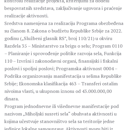
kontrolu realizacije projekta, kriterijumi za dodelu
bespovratnih sredstava, zaključivanje ugovora i praćenje
realizacije aktivnosti.
Sredstva namenjena za realizaciju Programa obezbeđena
su članom 8. Zakona o budžetu Republike Srbije za 2022.
godinu („Službeni glasnik RS”, broj 110/21) u okviru
Razdela 35 – Ministarstvo za brigu o selu; Program 0110
– Planiranje i sprovođenje politike razvoja sela, Funkcija
110 – Izvršni i zakonodavni organi, finansijski i fiskalni
poslovi i spoljni poslovi; Programska aktivnost 0004 –
Podrška organizovanju manifestacija u selima Republike
Srbije; Ekonomska klasifikacija 463 – Transferi ostalim
nivoima vlasti, u ukupnom iznosu od 43.000.000,00
dinara.
Program jednodnevne ili višednevne manifestacije pod
nazivom „Miholjski susreti sela“ obuhvata aktivnosti u
kojima učestvuje stanovništvo sela sa teritorije jedne
jedinice lokalne samouprave. Aktivnosti mogu biti iz