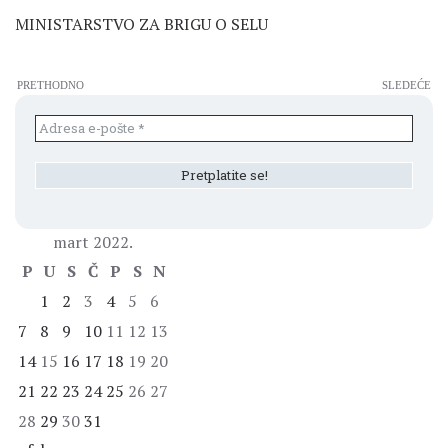
MINISTARSTVO ZA BRIGU O SELU
PRETHODNO
SLEDEĆE
mart 2022.
P
U
S
Č
P
S
N
1
2
3
4
5
6
7
8
9
10
11
12
13
14
15
16
17
18
19
20
21
22
23
24
25
26
27
28
29
30
31