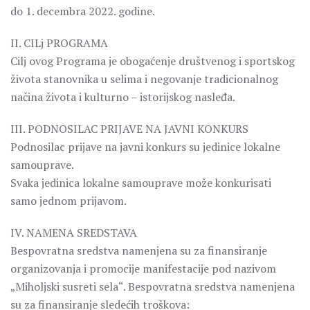
do 1. decembra 2022. godine.
II. CILj PROGRAMA
Cilj ovog Programa je obogaćenje društvenog i sportskog
života stanovnika u selima i negovanje tradicionalnog
načina života i kulturno – istorijskog nasleđa.
III. PODNOSILAC PRIJAVE NA JAVNI KONKURS
Podnosilac prijave na javni konkurs su jedinice lokalne
samouprave.
Svaka jedinica lokalne samouprave može konkurisati
samo jednom prijavom.
IV. NAMENA SREDSTAVA
Bespovratna sredstva namenjena su za finansiranje
organizovanja i promocije manifestacije pod nazivom
„Miholjski susreti sela“. Bespovratna sredstva namenjena
su za finansiranje sledećih troškova: