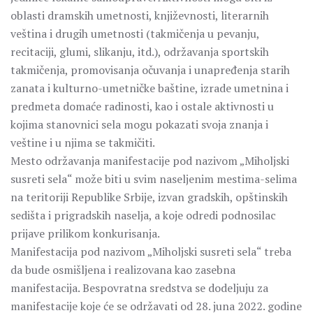
oblasti dramskih umetnosti, književnosti, literarnih
veština i drugih umetnosti (takmičenja u pevanju,
recitaciji, glumi, slikanju, itd.), održavanja sportskih
takmičenja, promovisanja očuvanja i unapređenja starih
zanata i kulturno-umetničke baštine, izrade umetnina i
predmeta domaće radinosti, kao i ostale aktivnosti u
kojima stanovnici sela mogu pokazati svoja znanja i
veštine i u njima se takmičiti.
Mesto održavanja manifestacije pod nazivom „Miholjski
susreti sela“ može biti u svim naseljenim mestima-selima
na teritoriji Republike Srbije, izvan gradskih, opštinskih
sedišta i prigradskih naselja, a koje odredi podnosilac
prijave prilikom konkurisanja.
Manifestacija pod nazivom „Miholjski susreti sela“ treba
da bude osmišljena i realizovana kao zasebna
manifestacija. Bespovratna sredstva se dodeljuju za
manifestacije koje će se održavati od 28. juna 2022. godine