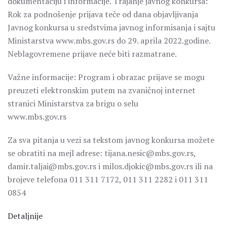
dokumentaciju i informacije. Trajanje javnog konkursa:
Rok za podnošenje prijava teče od dana objavljivanja
Javnog konkursa u sredstvima javnog informisanja i sajtu
Ministarstva www.mbs.gov.rs do 29. aprila 2022.godine.
Neblagovremene prijave neće biti razmatrane.
Važne informacije: Program i obrazac prijave se mogu
preuzeti elektronskim putem na zvaničnoj internet
stranici Ministarstva za brigu o selu
www.mbs.gov.rs
Za sva pitanja u vezi sa tekstom javnog konkursa možete
se obratiti na mejl adrese: tijana.nesic@mbs.gov.rs,
damir.taljai@mbs.gov.rs i milos.djokic@mbs.gov.rs ili na
brojeve telefona 011 311 7172, 011 311 2282 i 011 311
0854
Detaljnije