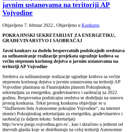
javnim ustanovama na teritoriji AP
Vojvodine
Objavljeno
7. februar 2022.
. Objavljeno u
Konkursi
.
POKRAJINSKI SEKRETARIJAT ZA ENERGETIKU,
GRAĐEVINARSTVO I SAOBRAĆAJ
Javni konkurs za dodelu bespovratnih podsticajnih sredstava
za sufinansiranje realizacije projekata ugradnje kotlova sa
većim stepenom korisnog dejstva u javnim ustanovama na
teritoriji AP Vojvodine
Sredstva za sufinansiranje realizacije ugradnje kotlova sa većim
stepenom korisnog dejstva u javnim ustanovama na teritoriji AP
Vojvodine planirana su Finansijskim planom Pokrajinskog
sekretarijata za energetiku, građevinarstvo i saobraćaj za 2022.
godinu. Bespovratna podsticajna sredstva se dodeljuju na osnovu
javnog konkursa. Tekst javnog konkursa objavljuje se u
“Službenom listu Autonomne pokrajine Vojvodine“, na internet
stranici Pokrajinskog sekretarijata za energetiku, građevinarstvo i
saobraćaj (u daljem tekstu: Sekretarijat)
http://www.psegs.vojvodina.gov.rs/ , kao i skraćeno u jednom od
dnevnih glasila koje se distribuiraju na celoj teritoriji Autonomne