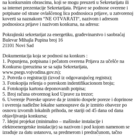
na konkursnim obrascima, koji se mogu preuzeti u Sekretarijatu ili
sa internet prezentacije Sekretarijata. Prijave se podnose overene i
potpisane od strane ovlašćenog lica podnosioca prijave, u zatvorenoj
koverti sa naznakom “NE OTVARATI“, nazivom i adresom
podnosioca prijave i nazivom konkursa, na adresu:
Pokrajinski sekretarijat za energetiku, građevinarstvo i saobraćaj
Bulevar Mihajla Pupina broj 16
21101 Novi Sad
Dokumentacija koja se podnosi na konkurs :
1. Popunjena, potpisana i pečatom overena Prijava za učešće na
Konkursu (preuzima se sa sajta Sekretarijata,
www.psegs.vojvodina.gov.rs);
2. Potvrda o registraciji (izvod iz odgovarajućeg registra);
3. Fotokopija rešenja o poreskom indentifikacionom broju;
4. Fotokopija kartona deponovanih potpisa;
5. Broj računa otvorenog kod Uprave za trezor;
6. Uverenje Poreske uprave da je izmirio dospele poreze i doprinose
i uverenja nadležne lokalne samouprave da je izmirio obaveze po
osnovu izvornih lokalnih prihoda, ne stariji od 45 dana od dana
objavljivanja konkursa;
7. Idejni projekat (minimalno – mašinske instalacije i
elektroenergetske instalacije) sa nazivom i pod kojom namenom se
izrađuje za datu ustanovu, sa predmerom i predračunom, tačno