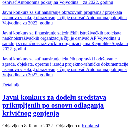
osnivač Autonomna pokrajina Vojvodina – za 2022. godinu
Javni konkurs za sufinansiranje obrazovnih programa / projekata
ustanova visokog obrazovanja čiji je osnivač Autonomna pokrajina
Vojvodina za 2022. godinu
Javni konkurs za finansiranje zajedničkih istraživačkih projekata
naučnoistraživačkih organizacija čiji je osnivač AP Vojvodina u
saradnji sa naučnoistraživačkim organizacijama Republike Srpske u
2022. godini
Javni konkurs za sufinansiranje tekućih popravki i održavanje
zgrada, objekata, opreme i izradu projektno-tehničke dokumentacije
ustanova visokog obrazovanja čiji je osnivač Autonomna pokrajina
Vojvodina za 2022. godinu
Detaljnije
Javni konkurs za dodelu sredstava
prikupljenih po osnovu odlaganja
krivičnog gonjenja
Objavljeno
8. februar 2022.
. Objavljeno u
Konkursi
.