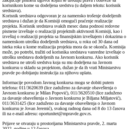
zaključuje pismeni ugovor kojim se uređuju prava i obaveze sa
korisnikom kome su dodeljena sredstva (u daljem tekstu: korisnik
sredstava).
Korisnik sredstava odgovoran je za namensko trošenje dodeljenih
sredstava i dužan je da Komisiji omogući praćenje realizacije
projekta. Korisnik sredstava svakih mesec dana podnosi redovne
pismene izveštaje o realizaciji projektnih aktivnosti Komisiji, kao i
izveštaj o realizaciji projekta sa finansijskim izveštajem i dokazima o
namenskom utrošku dodeljenih sredstava, u roku od 30 dana od
isteka roka u kome realizacija projekta mora da se okonča. Komisija
može, po potrebi, tražiti od korisnika sredstava vanredne izveštaje o
utrošku sredstava dodeljenih na Javnom konkursu. Ako korisnik
sredstava ne utroši sredstva koja su mu dodeljena na Javnom
konkursu u skladu sa projektom, dužan je da ih vrati Ministarstvu
pravde po dobijanju instrukcija za njihovu uplatu.
Informacije povodom Javnog konkursa mogu se dobiti putem
telefona: 011/3620639 (lice zaduženo za davanje obaveštenja o
Javnom konkursu je Milan Popović), 011/3620510 (lice zaduženo
za davanje obaveštenja o Javnom konkursu je Biljana Miljatović),
011/3631425 (lice zaduženo za davanje obaveštenja o Javnom
konkursu je Jovan Jeremić), svakog radnog dana od 8 do 13 časova
ili na e-mail adresu: oportunitet@mpravde.gov.rs.
Prijave se otvaraju u prostorijama Ministarstva pravde, 2. marta
2022. godine u 12 časova.