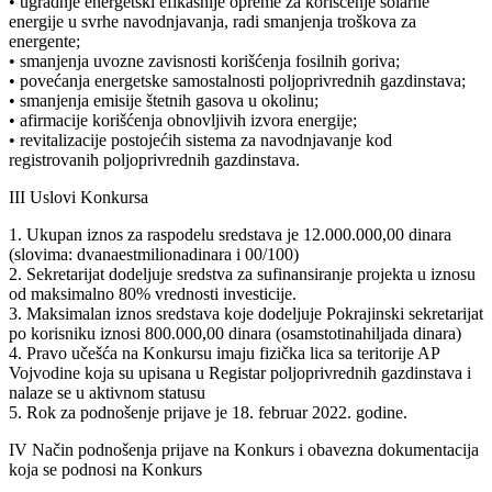
• ugradnje energetski efikasnije opreme za korišćenje solarne
energije u svrhe navodnjavanja, radi smanjenja troškova za
energente;
• smanjenja uvozne zavisnosti korišćenja fosilnih goriva;
• povećanja energetske samostalnosti poljoprivrednih gazdinstava;
• smanjenja emisije štetnih gasova u okolinu;
• afirmacije korišćenja obnovljivih izvora energije;
• revitalizacije postojećih sistema za navodnjavanje kod
registrovanih poljoprivrednih gazdinstava.
III Uslovi Konkursa
1. Ukupan iznos za raspodelu sredstava je 12.000.000,00 dinara
(slovima: dvanaestmilionadinara i 00/100)
2. Sekretarijat dodeljuje sredstva za sufinansiranje projekta u iznosu
od maksimalno 80% vrednosti investicije.
3. Maksimalan iznos sredstava koje dodeljuje Pokrajinski sekretarijat
po korisniku iznosi 800.000,00 dinara (osamstotinahiljada dinara)
4. Pravo učešća na Konkursu imaju fizička lica sa teritorije AP
Vojvodine koja su upisana u Registar poljoprivrednih gazdinstava i
nalaze se u aktivnom statusu
5. Rok za podnošenje prijave je 18. februar 2022. godine.
IV Način podnošenja prijave na Konkurs i obavezna dokumentacija
koja se podnosi na Konkurs