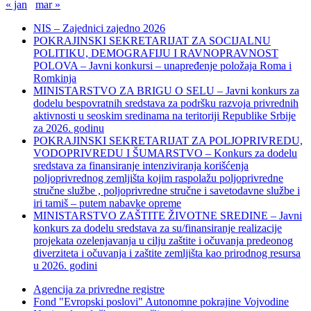
« jan
mar »
NIS – Zajednici zajedno 2026
POKRAJINSKI SEKRETARIJAT ZA SOCIJALNU
POLITIKU, DEMOGRAFIJU I RAVNOPRAVNOST
POLOVA – Javni konkursi – unapređenje položaja Roma i
Romkinja
MINISTARSTVO ZA BRIGU O SELU – Javni konkurs za
dodelu bespovratnih sredstava za podršku razvoja privrednih
aktivnosti u seoskim sredinama na teritoriji Republike Srbije
za 2026. godinu
POKRAJINSKI SEKRETARIJAT ZA POLJOPRIVREDU,
VODOPRIVREDU I ŠUMARSTVO – Konkurs za dodelu
sredstava za finansiranje intenziviranja korišćenja
poljoprivrednog zemljišta kojim raspolažu poljoprivredne
stručne službe , poljoprivredne stručne i savetodavne službe i
iri tamiš ‒ putem nabavke opreme
MINISTARSTVO ZAŠTITE ŽIVOTNE SREDINE – Javni
konkurs za dodelu sredstava za su/finansiranje realizacije
projekata ozelenjavanja u cilju zaštite i očuvanja predeonog
diverziteta i očuvanja i zaštite zemljišta kao prirodnog resursa
u 2026. godini
Agencija za privredne registre
Fond "Evropski poslovi" Autonomne pokrajine Vojvodine