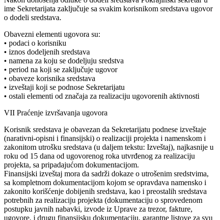
ime Sekretarijata zaključuje sa svakim korisnikom sredstava ugovor
o dodeli sredstava.
Obavezni elementi ugovora su:
• podaci o korisniku
• iznos dodeljenih sredstava
• namena za koju se dodeljuju sredstva
• period na koji se zaključuje ugovor
• obaveze korisnika sredstava
• izveštaji koji se podnose Sekretarijatu
• ostali elementi od značaja za realizaciju ugovorenih aktivnosti
VII Praćenje izvršavanja ugovora
Korisnik sredstava je obavezan da Sekretarijatu podnese izveštaje
(narativni-opisni i finansijski) o realizaciji projekta i namenskom i
zakonitom utrošku sredstava (u daljem tekstu: Izveštaj), najkasnije u
roku od 15 dana od ugovorenog roka utvrđenog za realizaciju
projekta, sa pripadajućom dokumentacijom.
Finansijski izveštaj mora da sadrži dokaze o utrošenim sredstvima,
sa kompletnom dokumentacijom kojom se opravdava namensko i
zakonito korišćenje dobijenih sredstava, kao i preostalih sredstava
potrebnih za realizaciju projekta (dokumentaciju o sprovedenom
postupku javnih nabavki, izvode iz Uprave za trezor, fakture,
ugovore, i drugu finansijsku dokumentaciju, garantne listove za svu