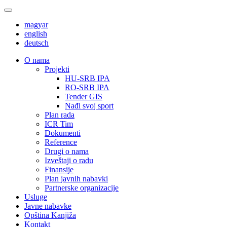
magyar
english
deutsch
О nama
Projekti
HU-SRB IPA
RO-SRB IPA
Tender GIS
Nađi svoj sport
Plan rada
ICR Tim
Dokumenti
Reference
Drugi o nama
Izveštaji o radu
Finansije
Plan javnih nabavki
Partnerske organizacije
Usluge
Javne nabavke
Opština Kanjiža
Kontakt