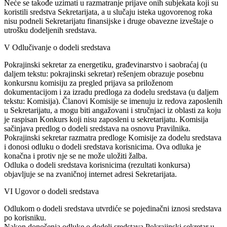
Neće se takođe uzimati u razmatranje prijave onih subjekata koji su
koristili sredstva Sekretarijata, a u slučaju isteka ugovorenog roka
nisu podneli Sekretarijatu finansijske i druge obavezne izveštaje o
utrošku dodeljenih sredstava.
V Odlučivanje o dodeli sredstava
Pokrajinski sekretar za energetiku, građevinarstvo i saobraćaj (u
daljem tekstu: pokrajinski sekretar) rešenjem obrazuje posebnu
konkursnu komisiju za pregled prijava sa priloženom
dokumentacijom i za izradu predloga za dodelu sredstava (u daljem
tekstu: Komisija). Članovi Komisije se imenuju iz redova zaposlenih
u Sekretarijatu, a mogu biti angažovani i stručnjaci iz oblasti za koju
je raspisan Konkurs koji nisu zaposleni u sekretarijatu. Komisija
sačinjava predlog o dodeli sredstava na osnovu Pravilnika.
Pokrajinski sekretar razmatra predloge Komisije za dodelu sredstava
i donosi odluku o dodeli sredstava korisnicima. Ova odluka je
konačna i protiv nje se ne može uložiti žalba.
Odluka o dodeli sredstava korisnicima (rezultati konkursa)
objavljuje se na zvaničnoj internet adresi Sekretarijata.
VI Ugovor o dodeli sredstava
Odlukom o dodeli sredstava utvrdiće se pojedinačni iznosi sredstava
po korisniku.
Nakon donošenja odluke o dodeli sredstava Pokrajinski sekretar u