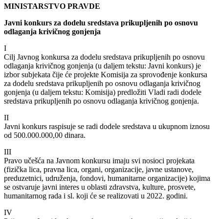
MINISTARSTVO PRAVDE
Javni konkurs za dodelu sredstava prikupljenih po osnovu
odlaganja krivičnog gonjenja
I
Cilj Javnog konkursa za dodelu sredstava prikupljenih po osnovu
odlaganja krivičnog gonjenja (u daljem tekstu: Javni konkurs) je
izbor subjekata čije će projekte Komisija za sprovođenje konkursa
za dodelu sredstava prikupljenih po osnovu odlaganja krivičnog
gonjenja (u daljem tekstu: Komisija) predložiti Vladi radi dodele
sredstava prikupljenih po osnovu odlaganja krivičnog gonjenja.
II
Javni konkurs raspisuje se radi dodele sredstava u ukupnom iznosu
od 500.000.000,00 dinara.
III
Pravo učešća na Javnom konkursu imaju svi nosioci projekata
(fizička lica, pravna lica, organi, organizacije, javne ustanove,
preduzetnici, udruženja, fondovi, humanitarne organizacije) kojima
se ostvaruje javni interes u oblasti zdravstva, kulture, prosvete,
humanitarnog rada i sl. koji će se realizovati u 2022. godini.
IV