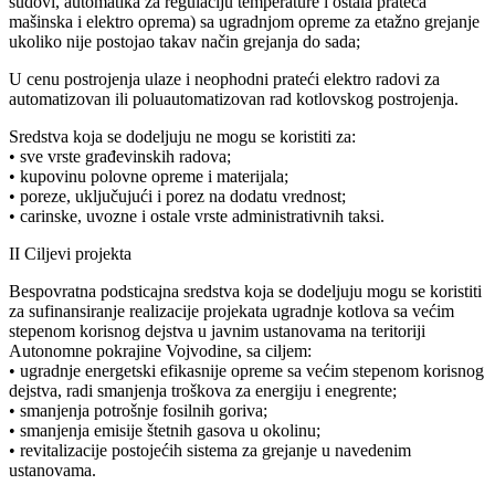
sudovi, automatika za regulaciju temperature i ostala prateća
mašinska i elektro oprema) sa ugradnjom opreme za etažno grejanje
ukoliko nije postojao takav način grejanja do sada;
U cenu postrojenja ulaze i neophodni prateći elektro radovi za
automatizovan ili poluautomatizovan rad kotlovskog postrojenja.
Sredstva koja se dodeljuju ne mogu se koristiti za:
• sve vrste građevinskih radova;
• kupovinu polovne opreme i materijala;
• poreze, uključujući i porez na dodatu vrednost;
• carinske, uvozne i ostale vrste administrativnih taksi.
II Ciljevi projekta
Bespovratna podsticajna sredstva koja se dodeljuju mogu se koristiti
za sufinansiranje realizacije projekata ugradnje kotlova sa većim
stepenom korisnog dejstva u javnim ustanovama na teritoriji
Autonomne pokrajine Vojvodine, sa ciljem:
• ugradnje energetski efikasnije opreme sa većim stepenom korisnog
dejstva, radi smanjenja troškova za energiju i enegrente;
• smanjenja potrošnje fosilnih goriva;
• smanjenja emisije štetnih gasova u okolinu;
• revitalizacije postojećih sistema za grejanje u navedenim
ustanovama.