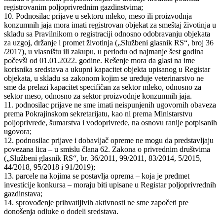
registrovanim poljoprivrednim gazdinstvima;
10. Podnosilac prijave u sektoru mleko, meso ili proizvodnja
konzumnih jaja mora imati registrovan objekat za smeštaj životinja u
skladu sa Pravilnikom o registraciji odnosno odobravanju objekata
za uzgoj, držanje i promet životinja („Službeni glasnik RS“, broj 36
/2017), u vlasništu ili zakupu, u periodu od najmanje šest godina
počevši od 01.01.2022. godine. Rešenje mora da glasi na ime
korisnika sredstava a ukupni kapacitet objekta upisanog u Registar
objekata, u skladu sa zakonom kojim se uređuje veterinarstvo ne
sme da prelazi kapacitet specifičan za sektor mleko, odnosno za
sektor meso, odnosno za sektor proizvodnje konzumnih jaja.
11. podnosilac prijave ne sme imati neispunjenih ugovornih obaveza
prema Pokrajinskom sekretarijatu, kao ni prema Ministarstvu
poljoprivrede, šumarstva i vodoprivrede, na osnovu ranije potpisanih
ugovora;
12. podnosilac prijave i dobavljač opreme ne mogu da predstavljaju
povezana lica – u smislu člana 62. Zakona o privrednim društvima
(„Službeni glasnik RS“, br. 36/2011, 99/2011, 83/2014, 5/2015,
44/2018, 95/2018 i 91/2019);
13. parcele na kojima se postavlja oprema – koja je predmet
investicije konkursa – moraju biti upisane u Registar poljoprivrednih
gazdinstava;
14. sprovođenje prihvatljivih aktivnosti ne sme započeti pre
donošenja odluke o dodeli sredstava.