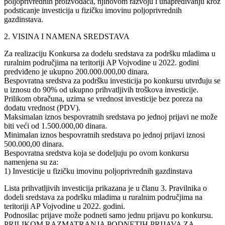
poljoprivrednih proizvođača, njihovom razvoju i unapređivanju kroz
podsticanje investicija u fizičku imovinu poljoprivrednih
gazdinstava.
2. VISINA I NAMENA SREDSTAVA
Za realizaciju Konkursa za dodelu sredstava za podršku mladima u
ruralnim područjima na teritoriji AP Vojvodine u 2022. godini
predviđeno je ukupno 200.000.000,00 dinara.
Bespovratna sredstva za podršku investicija po konkursu utvrđuju se
u iznosu do 90% od ukupno prihvatljivih troškova investicije.
Prilikom obračuna, uzima se vrednost investicije bez poreza na
dodatu vrednost (PDV).
Maksimalan iznos bespovratnih sredstava po jednoj prijavi ne može
biti veći od 1.500.000,00 dinara.
Minimalan iznos bespovratnih sredstava po jednoj prijavi iznosi
500.000,00 dinara.
Bespovratna sredstva koja se dodeljuju po ovom konkursu
namenjena su za:
1) Investicije u fizičku imovinu poljoprivrednih gazdinstava
Lista prihvatljivih investicija prikazana je u članu 3. Pravilnika o
dodeli sredstava za podršku mladima u ruralnim područjima na
teritoriji AP Vojvodine u 2022. godini.
Podnosilac prijave može podneti samo jednu prijavu po konkursu.
PRILIKOM RAZMATRANJA PODNETIH PRIJAVA ZA