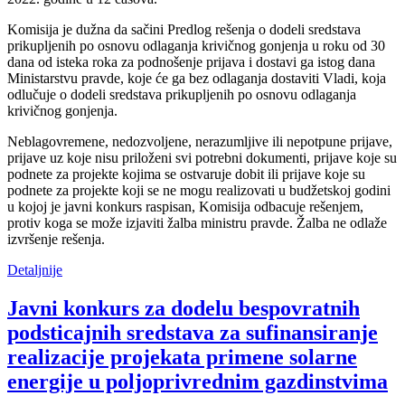
Komisija je dužna da sačini Predlog rešenja o dodeli sredstava
prikupljenih po osnovu odlaganja krivičnog gonjenja u roku od 30
dana od isteka roka za podnošenje prijava i dostavi ga istog dana
Ministarstvu pravde, koje će ga bez odlaganja dostaviti Vladi, koja
odlučuje o dodeli sredstava prikupljenih po osnovu odlaganja
krivičnog gonjenja.
Neblagovremene, nedozvoljene, nerazumljive ili nepotpune prijave,
prijave uz koje nisu priloženi svi potrebni dokumenti, prijave koje su
podnete za projekte kojima se ostvaruje dobit ili prijave koje su
podnete za projekte koji se ne mogu realizovati u budžetskoj godini
u kojoj je javni konkurs raspisan, Komisija odbacuje rešenjem,
protiv koga se može izjaviti žalba ministru pravde. Žalba ne odlaže
izvršenje rešenja.
Detaljnije
Javni konkurs za dodelu bespovratnih
podsticajnih sredstava za sufinansiranje
realizacije projekata primene solarne
energije u poljoprivrednim gazdinstvima