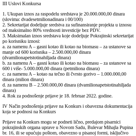
III Uslovi Konkursa
1. Ukupan iznos za raspodelu sredstava je 20.000.000,00 dinara
(slovima: dvadesetmilionadinara i 00/100)
2. Sekretarijat dodeljuje sredstva za sufinansiranje projekta u iznosu
od maksimalno 80% vrednosti investicije bez PDV.
3. Maksimalan iznos sredstava koje dodeljuje Pokrajinski sekretarijat
po korisniku iznosi:
a. za namenu A – gasni kotao ili kotao na biomasu – za ustanove sa
manje od 600 korisnika – 2.500.000,00 dinara
(dvamilionapetstotinahiljada dinara)
b. za namenu A – gasni kotao ili kotao na biomasu – za ustanove sa
600 i više- 5.000.000,00 dinara (petmiliona dinara)
c. za namenu A – kotao na tečno ili čvrsto gorivo – 1.000.000,00
dinara (milion dinara)
d. za namenu B – 2.500.000,00 dinara (dvamilionapetstotinahiljada
dinara)
4. Rok za podnošenje prijave je 18. februar 2022. godine.
IV Način podnošenja prijave na Konkurs i obavezna dokumentacija
koja se podnosi na Konkurs
Prijave na Konkurs mogu se podneti lično, predajom pisarnici
pokrajinskih organa uprave u Novom Sadu, Bulevar Mihajla Pupina
br. 16, ili se upućuju poštom, obavezno u pisanoj formi, isključivo