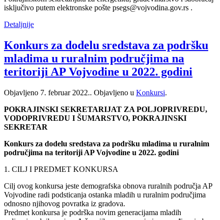
isključivo putem elektronske pošte psegs@vojvodina.gov.rs .
Detaljnije
Konkurs za dodelu sredstava za podršku
mladima u ruralnim područjima na
teritoriji AP Vojvodine u 2022. godini
Objavljeno
7. februar 2022.
. Objavljeno u
Konkursi
.
POKRAJINSKI SEKRETARIJAT ZA POLJOPRIVREDU,
VODOPRIVREDU I ŠUMARSTVO, POKRAJINSKI
SEKRETAR
Konkurs za dodelu sredstava za podršku mladima u ruralnim
područjima na teritoriji AP Vojvodine u 2022. godini
1. CILJ I PREDMET KONKURSA
Cilj ovog konkursa jeste demografska obnova ruralnih područja AP
Vojvodine radi podsticanja ostanka mladih u ruralnim područjima
odnosno njihovog povratka iz gradova.
Predmet konkursa je podrška novim generacijama mladih