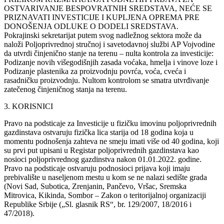
OSTVARIVANJE BESPOVRATNIH SREDSTAVA, NEĆE SE
PRIZNAVATI INVESTICIJE I KUPLJENA OPREMA PRE
DONOŠENJA ODLUKE O DODELI SREDSTAVA.
Pokrajinski sekretarijat putem svog nadležnog sektora može da
naloži Poljoprivrednoj stručnoj i savetodavnoj službi AP Vojvodine
da utvrdi činjenično stanje na terenu – nulta kontrola za investicije:
Podizanje novih višegodišnjih zasada voćaka, hmelja i vinove loze i
Podizanje plastenika za proizvodnju povrća, voća, cveća i
rasadničku proizvodnju. Nultom kontrolom se smatra utvrđivanje
zatečenog činjeničnog stanja na terenu.
3. KORISNICI
Pravo na podsticaje za Investicije u fizičku imovinu poljoprivrednih
gazdinstava ostvaruju fizička lica starija od 18 godina koja u
momentu podnošenja zahteva ne smeju imati više od 40 godina, koji
su prvi put upisani u Registar poljoprivrednih gazdinstava kao
nosioci poljoprivrednog gazdinstva nakon 01.01.2022. godine.
Pravo na podsticaje ostvaruju podnosioci prijava koji imaju
prebivalište u naseljenom mestu u kom se ne nalazi sedište grada
(Novi Sad, Subotica, Zrenjanin, Pančevo, Vršac, Sremska
Mitrovica, Kikinda, Sombor – Zakon o teritorijalnoj organizaciji
Republike Srbije („Sl. glasnik RS“, br. 129/2007, 18/2016 i
47/2018).