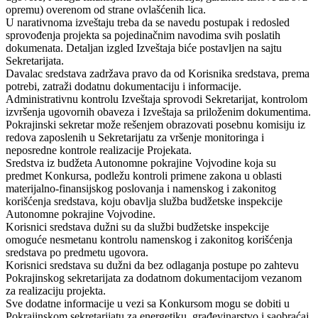
opremu) overenom od strane ovlašćenih lica.
U narativnoma izveštaju treba da se navedu postupak i redosled
sprovođenja projekta sa pojedinačnim navodima svih poslatih
dokumenata. Detaljan izgled Izveštaja biće postavljen na sajtu
Sekretarijata.
Davalac sredstava zadržava pravo da od Korisnika sredstava, prema
potrebi, zatraži dodatnu dokumentaciju i informacije.
Administrativnu kontrolu Izveštaja sprovodi Sekretarijat, kontrolom
izvršenja ugovornih obaveza i Izveštaja sa priloženim dokumentima.
Pokrajinski sekretar može rešenjem obrazovati posebnu komisiju iz
redova zaposlenih u Sekretarijatu za vršenje monitoringa i
neposredne kontrole realizacije Projekata.
Sredstva iz budžeta Autonomne pokrajine Vojvodine koja su
predmet Konkursa, podležu kontroli primene zakona u oblasti
materijalno-finansijskog poslovanja i namenskog i zakonitog
korišćenja sredstava, koju obavlja služba budžetske inspekcije
Autonomne pokrajine Vojvodine.
Korisnici sredstava dužni su da službi budžetske inspekcije
omoguće nesmetanu kontrolu namenskog i zakonitog korišćenja
sredstava po predmetu ugovora.
Korisnici sredstava su dužni da bez odlaganja postupe po zahtevu
Pokrajinskog sekretarijata za dodatnom dokumentacijom vezanom
za realizaciju projekta.
Sve dodatne informacije u vezi sa Konkursom mogu se dobiti u
Pokrajinskom sekretarijatu za energetiku, građevinarstvo i saobraćaj