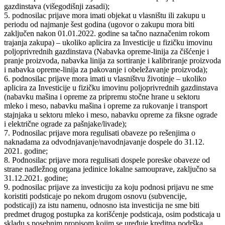
gazdinstava (višegodišnji zasadi);
5. podnosilac prijave mora imati objekat u vlasništu ili zakupu u
periodu od najmanje šest godina (ugovor o zakupu mora biti
zaključen nakon 01.01.2022. godine sa tačno naznačenim rokom
trajanja zakupa) – ukoliko aplicira za Investicije u fizičku imovinu
poljoprivrednih gazdinstava (Nabavka opreme-linija za čišćenje i
pranje proizvoda, nabavka linija za sortiranje i kalibriranje proizvoda
i nabavka opreme-linija za pakovanje i obeležavanje proizvoda);
6. podnosilac prijave mora imati u vlasništvu životinje – ukoliko
aplicira za Investicije u fizičku imovinu poljoprivrednih gazdinstava
(nabavku mašina i opreme za pripremu stočne hrane u sektoru
mleko i meso, nabavku mašina i opreme za rukovanje i transport
stajnjaka u sektoru mleko i meso, nabavku opreme za fiksne ograde
i električne ograde za pašnjake/livade);
7. Podnosilac prijave mora regulisati obaveze po rešenjima o
naknadama za odvodnjavanje/navodnjavanje dospele do 31.12.
2021. godine;
8. Podnosilac prijave mora regulisati dospele poreske obaveze od
strane nadležnog organa jedinice lokalne samouprave, zaključno sa
31.12.2021. godine;
9. podnosilac prijave za investiciju za koju podnosi prijavu ne sme
koristiti podsticaje po nekom drugom osnovu (subvencije,
podsticaji) za istu namenu, odnosno ista investicija ne sme biti
predmet drugog postupka za korišćenje podsticaja, osim podsticaja u
skladu s posebnim propisom kojim se uređuje kreditna podrška