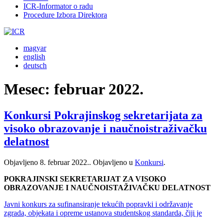
ICR-Informator o radu
Procedure Izbora Direktora
magyar
english
deutsch
Mesec:
februar 2022.
Konkursi Pokrajinskog sekretarijata za
visoko obrazovanje i naučnoistraživačku
delatnost
Objavljeno
8. februar 2022.
. Objavljeno u
Konkursi
.
POKRAJINSKI SEKRETARIJAT ZA VISOKO
OBRAZOVANJE I NAUČNOISTAŽIVAČKU DELATNOST
Javni konkurs za sufinansiranje tekućih popravki i održavanje
zgrada, objekata i opreme ustanova studentskog standarda, čiji je