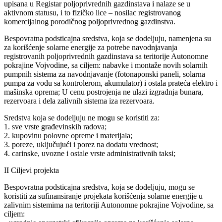
upisana u Registar poljoprivrednih gazdinstava i nalaze se u
aktivnom statusu, i to fizičko lice – nosilac registrovanog
komercijalnog porodičnog poljoprivrednog gazdinstva.
Bespovratna podsticajna sredstva, koja se dodeljuju, namenjena su
za korišćenje solarne energije za potrebe navodnjavanja
registrovanih poljoprivrednih gazdinstava sa teritorije Autonomne
pokrajine Vojvodine, sa ciljem: nabavke i montaže novih solarnih
pumpnih sistema za navodnjavanje (fotonaponski paneli, solarna
pumpa za vodu sa kontrolerom, akumulator) i ostala prateća elektro i
mašinska oprema; U cenu postrojenja ne ulazi izgradnja bunara,
rezervoara i dela zalivnih sistema iza rezervoara.
Sredstva koja se dodeljuju ne mogu se koristiti za:
1. sve vrste građevinskih radova;
2. kupovinu polovne opreme i materijala;
3. poreze, uključujući i porez na dodatu vrednost;
4. carinske, uvozne i ostale vrste administrativnih taksi;
II Ciljevi projekta
Bespovratna podsticajna sredstva, koja se dodeljuju, mogu se
koristiti za sufinansiranje projekata korišćenja solarne energije u
zalivnim sistemima na teritoriji Autonomne pokrajine Vojvodine, sa
ciljem: