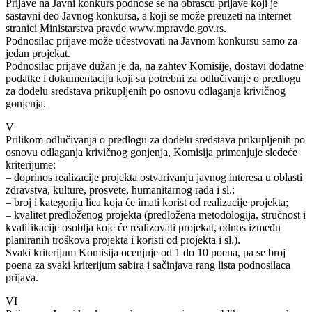
Prijave na Javni konkurs podnose se na obrascu prijave koji je
sastavni deo Javnog konkursa, a koji se može preuzeti na internet
stranici Ministarstva pravde www.mpravde.gov.rs.
Podnosilac prijave može učestvovati na Javnom konkursu samo za
jedan projekat.
Podnosilac prijave dužan je da, na zahtev Komisije, dostavi dodatne
podatke i dokumentaciju koji su potrebni za odlučivanje o predlogu
za dodelu sredstava prikupljenih po osnovu odlaganja krivičnog
gonjenja.
V
Prilikom odlučivanja o predlogu za dodelu sredstava prikupljenih po
osnovu odlaganja krivičnog gonjenja, Komisija primenjuje sledeće
kriterijume:
– doprinos realizacije projekta ostvarivanju javnog interesa u oblasti
zdravstva, kulture, prosvete, humanitarnog rada i sl.;
– broj i kategorija lica koja će imati korist od realizacije projekta;
– kvalitet predloženog projekta (predložena metodologija, stručnost i
kvalifikacije osoblja koje će realizovati projekat, odnos između
planiranih troškova projekta i koristi od projekta i sl.).
Svaki kriterijum Komisija ocenjuje od 1 do 10 poena, pa se broj
poena za svaki kriterijum sabira i sačinjava rang lista podnosilaca
prijava.
VI