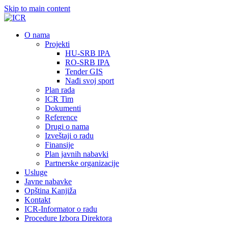
Skip to main content
О nama
Projekti
HU-SRB IPA
RO-SRB IPA
Tender GIS
Nađi svoj sport
Plan rada
ICR Tim
Dokumenti
Reference
Drugi o nama
Izveštaji o radu
Finansije
Plan javnih nabavki
Partnerske organizacije
Usluge
Javne nabavke
Opština Kanjiža
Kontakt
ICR-Informator o radu
Procedure Izbora Direktora