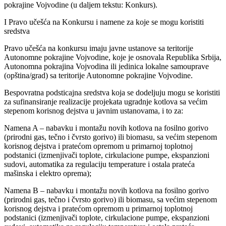
pokrajine Vojvodine (u daljem tekstu: Konkurs).
I Pravo učešća na Konkursu i namene za koje se mogu koristiti
sredstva
Pravo učešća na konkursu imaju javne ustanove sa teritorije
Autonomne pokrajine Vojvodine, koje je osnovala Republika Srbija,
Autonomna pokrajina Vojvodina ili jedinica lokalne samouprave
(opština/grad) sa teritorije Autonomne pokrajine Vojvodine.
Bespovratna podsticajna sredstva koja se dodeljuju mogu se koristiti
za sufinansiranje realizacije projekata ugradnje kotlova sa većim
stepenom korisnog dejstva u javnim ustanovama, i to za:
Namena A – nabavku i montažu novih kotlova na fosilno gorivo
(prirodni gas, tečno i čvrsto gorivo) ili biomasu, sa većim stepenom
korisnog dejstva i pratećom opremom u primarnoj toplotnoj
podstanici (izmenjivači toplote, cirkulacione pumpe, ekspanzioni
sudovi, automatika za regulaciju temperature i ostala prateća
mašinska i elektro oprema);
Namena B – nabavku i montažu novih kotlova na fosilno gorivo
(prirodni gas, tečno i čvrsto gorivo) ili biomasu, sa većim stepenom
korisnog dejstva i pratećom opremom u primarnoj toplotnoj
podstanici (izmenjivači toplote, cirkulacione pumpe, ekspanzioni