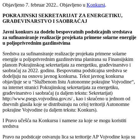
Objavljeno
7. februar 2022.
. Objavljeno u
Konkursi
.
POKRAJINSKI SEKRETARIJAT ZA ENERGETIKU,
GRAĐEVINARSTVO I SAOBRAĆAJ
Javni konkurs za dodelu bespovratnih podsticajnih sredstava
za sufinansiranje realizacije projekata primene solarne energije
u poljoprivrednim gazdinstvima
Sredstva za sufinansiranje realizacije projekata primene solarne
energije u poljoprivrednim gazdinstvima planirana su Finansijskim
planom Pokrajinskog sekretarijata za energetiku, građevinarstvo i
saobraćaj za 2022. godinu. Bespovratna podsticajna sredstva se
dodeljuju na osnovu javnog konkursa. Tekst javnog konkursa
objavljuje se u “Službenom listu Autonomne pokrajine Vojvodine“,
na internet stranici Pokrajinskog sekretarijata za energetiku,
građevinarstvo i saobraćaj (u daljem tekstu: Sekretarijat)
http://www.psegs.vojvodina.gov.rs/ , kao i skraćeno u jednom od
dnevnih glasila koje se distribuiraju na celoj teritoriji Autonomne
pokrajine Vojvodine (u daljem tekstu: Konkurs).
I Pravo učešća na Konkursu i namene za koje se mogu koristiti
sredstva
Pravo na podsticaje ostvaruju lica sa teritorije AP Vojvodine koja su