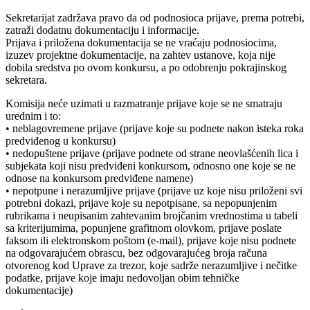
Sekretarijat zadržava pravo da od podnosioca prijave, prema potrebi,
zatraži dodatnu dokumentaciju i informacije.
Prijava i priložena dokumentacija se ne vraćaju podnosiocima,
izuzev projektne dokumentacije, na zahtev ustanove, koja nije
dobila sredstva po ovom konkursu, a po odobrenju pokrajinskog
sekretara.
Komisija neće uzimati u razmatranje prijave koje se ne smatraju
urednim i to:
• neblagovremene prijave (prijave koje su podnete nakon isteka roka
predviđenog u konkursu)
• nedopuštene prijave (prijave podnete od strane neovlašćenih lica i
subjekata koji nisu predviđeni konkursom, odnosno one koje se ne
odnose na konkursom predviđene namene)
• nepotpune i nerazumljive prijave (prijave uz koje nisu priloženi svi
potrebni dokazi, prijave koje su nepotpisane, sa nepopunjenim
rubrikama i neupisanim zahtevanim brojčanim vrednostima u tabeli
sa kriterijumima, popunjene grafitnom olovkom, prijave poslate
faksom ili elektronskom poštom (e-mail), prijave koje nisu podnete
na odgovarajućem obrascu, bez odgovarajućeg broja računa
otvorenog kod Uprave za trezor, koje sadrže nerazumljive i nečitke
podatke, prijave koje imaju nedovoljan obim tehničke
dokumentacije)