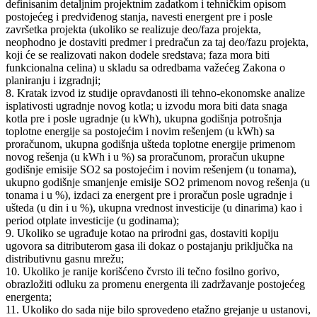
definisanim detaljnim projektnim zadatkom i tehničkim opisom
postojećeg i predviđenog stanja, navesti energent pre i posle
završetka projekta (ukoliko se realizuje deo/faza projekta,
neophodno je dostaviti predmer i predračun za taj deo/fazu projekta,
koji će se realizovati nakon dodele sredstava; faza mora biti
funkcionalna celina) u skladu sa odredbama važećeg Zakona o
planiranju i izgradnji;
8. Kratak izvod iz studije opravdanosti ili tehno-ekonomske analize
isplativosti ugradnje novog kotla; u izvodu mora biti data snaga
kotla pre i posle ugradnje (u kWh), ukupna godišnja potrošnja
toplotne energije sa postojećim i novim rešenjem (u kWh) sa
proračunom, ukupna godišnja ušteda toplotne energije primenom
novog rešenja (u kWh i u %) sa proračunom, proračun ukupne
godišnje emisije SO2 sa postojećim i novim rešenjem (u tonama),
ukupno godišnje smanjenje emisije SO2 primenom novog rešenja (u
tonama i u %), izdaci za energent pre i proračun posle ugradnje i
ušteda (u din i u %), ukupna vrednost investicije (u dinarima) kao i
period otplate investicije (u godinama);
9. Ukoliko se ugrađuje kotao na prirodni gas, dostaviti kopiju
ugovora sa ditributerom gasa ili dokaz o postajanju priključka na
distributivnu gasnu mrežu;
10. Ukoliko je ranije korišćeno čvrsto ili tečno fosilno gorivo,
obrazložiti odluku za promenu energenta ili zadržavanje postojećeg
energenta;
11. Ukoliko do sada nije bilo sprovedeno etažno grejanje u ustanovi,