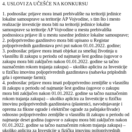
4. USLOVI ZA UČEŠĆE NA KONKURSU
1. podnosilac prijave mora imati prebivalište na teritoriji jedinice
lokalne samouprave sa teritorije AP Vojvodine, s tim što i mesto
realizacije investicije mora biti na teritoriji jedinice lokalne
samouprave sa teritorije AP Vojvodine u mestu prebivališta
podnosioca prijave ili u mestu susedne jedinice lokalne samouprave;
2. poljoprivredno gazdinstvo mora biti upisano u Registar
poljoprivrednih gazdinstava prvi put nakon 01.01.2022. godine;
3. podnosilac prijave mora imati objekat za smeštaj životinja u
vlasništu ili zakupu u periodu od najmanje šest godina (ugovor o
zakupu mora biti zaključen nakon 01.01.2022. godine sa tačno
naznačenim rokom trajanja zakupa) – ukoliko aplicira za Investicije
u fizičku imovinu poljoprivrednih gazdinstava (nabavka priplodnih
grla i opremanje farmi);
4. podnosilac prijave mora imati poljoprivredno zemljište u vlasništu
ili zakupu u periodu od najmanje šest godina (ugovor o zakupu
mora biti zaključen nakon 01.01.2022. godine sa tačno naznačenim
rokom trajanja zakupa) – ukoliko aplicira za Investicije u fizičku
imovinu poljoprivrednih gazdinstava (plastenici, navodnjavanje i
oprema za fiksne ograde i električne ograde za pašnjake/livade)
odnosno poljoprivredno zemljište u vlasništu ili zakupu u periodu od
najmanje deset godina (ugovor o zakupu mora biti zaključen nakon
01.01.2022. godine sa tačno naznačenim rokom trajanja zakupa) –
ukoliko aplicira za Investicije u fizičku imovinu poljoprivrednih