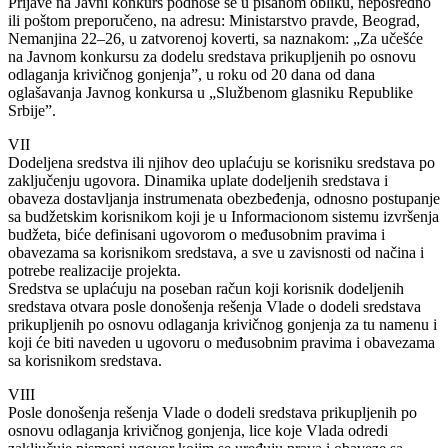
Prijave na Javni konkurs podnose se u pisanom obliku, neposredno
ili poštom preporučeno, na adresu: Ministarstvo pravde, Beograd,
Nemanjina 22–26, u zatvorenoj koverti, sa naznakom: „Za učešće
na Javnom konkursu za dodelu sredstava prikupljenih po osnovu
odlaganja krivičnog gonjenja”, u roku od 20 dana od dana
oglašavanja Javnog konkursa u „Službenom glasniku Republike
Srbije”.
VII
Dodeljena sredstva ili njihov deo uplaćuju se korisniku sredstava po
zaključenju ugovora. Dinamika uplate dodeljenih sredstava i
obaveza dostavljanja instrumenata obezbeđenja, odnosno postupanje
sa budžetskim korisnikom koji je u Informacionom sistemu izvršenja
budžeta, biće definisani ugovorom o međusobnim pravima i
obavezama sa korisnikom sredstava, a sve u zavisnosti od načina i
potrebe realizacije projekta.
Sredstva se uplaćuju na poseban račun koji korisnik dodeljenih
sredstava otvara posle donošenja rešenja Vlade o dodeli sredstava
prikupljenih po osnovu odlaganja krivičnog gonjenja za tu namenu i
koji će biti naveden u ugovoru o međusobnim pravima i obavezama
sa korisnikom sredstava.
VIII
Posle donošenja rešenja Vlade o dodeli sredstava prikupljenih po
osnovu odlaganja krivičnog gonjenja, lice koje Vlada odredi