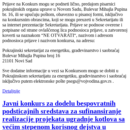
Prijave na Konkurs mogu se podneti lično, predajom pisarnici
pokrajinskih organa uprave u Novom Sadu, Bulevar Mihajla Pupina
br. 16, ili se upućuju poštom, obavezno u pisanoj formi, isključivo
na konkursnim obrascima, koji se mogu preuzeti u Sekretarijatu ili
sa internet prezentacije Sekretarijata. Prijave se podnose overene i
potpisane od strane ovlašćenog lica podnosioca prijave, u zatvorenoj
koverti sa naznakom “NE OTVARATI“, nazivom i adresom
podnosioca prijave i nazivom konkursa, na adresu:
Pokrajinski sekretarijat za energetiku, građevinarstvo i saobraćaj
Bulevar Mihajla Pupina broj 16
21101 Novi Sad
Sve dodatne informacije u vezi sa Konkursom mogu se dobiti u
Pokrajinskom sekretarijatu za energetiku, građevinarstvo i saobraćaj
isključivo putem elektronske pošte psegs@vojvodina.gov.rs .
Detaljnije
Javni konkurs za dodelu bespovratnih
podsticajnih sredstava za sufinansiranje
realizacije projekata ugradnje kotlova sa
većim stepenom korisnog dejstva u