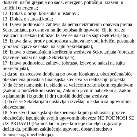
dostaviti način grejanja do sada, energent, potrošnju izraženu u
količini energenta;
12. Dokaz o broju korisnika u ustanovi;
13. Dokaz o starosti kotla;
14. Izjava podnosioca zahteva da nema neizmirenih obaveza prema
Sekretarijatu, po osnovu ranije potpisanih ugovora, čiji je rok za
realizaciju istekao (obrazac Izjave se nalazi na sajtu Sekretarijata);
15. Izjava da se protiv podnosioca zahteva ne vodi krivični postupak
(obrazac Izjave se nalazi na sajtu Sekretarijata);
16. Izjava o dosadašnjem korišćenju sredstava Sekretarijata (obrazac
Izjave se nalazi na sajtu Sekretarijata);
17. Izjava podnosioca zahteva (obrazac Izjave se nalazi na sajtu
Sekretarijata);
a) da su, uz sredstva dobijena po ovom Konkursu, obezbeđena/biće
obezbeđena preostala finansijska sredstva za realizaciju projekta;
b) da će se namenski i u skladu sa važećom zakonskom regulativom
(Zakon o budžetskom sistemu, Zakon o javnim nabavkama, Zakon
o planiranju i izgradnji i dr.) utrošiti dodeljena sredstva;
c) da će se Sekretarijatu dostavljati izveštaji u skladu sa ugovornim
obavezama;
18. Sredstvo finansijskog obezbeđenja kojim podnosilac prijave
obezbeđuje ispunjenje svojih ugovornih obaveza NE PODNOSI SE
UZ PRIJAVU (Podnosilac prijave kome je dodeljen ugovor je
dužan da, prilikom zaključenja ugovora, dostavi sredstvo
finansijskog obezbeđenja).