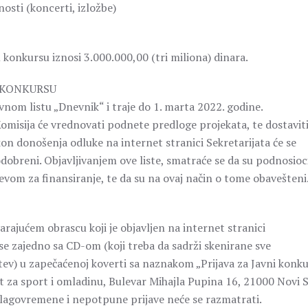
sti (koncerti, izložbe)
konkursu iznosi 3.000.000,00 (tri miliona) dinara.
 KONKURSU
vnom listu „Dnevnik“ i traje do 1. marta 2022. godine.
omisija će vrednovati podnete predloge projekata, te dostavit
on donošenja odluke na internet stranici Sekretarijata će se
 odobreni. Objavljivanjem ove liste, smatraće se da su podnosioc
htevom za finansiranje, te da su na ovaj način o tome obavešteni
arajućem obrascu koji je objavljen na internet stranici
 se zajedno sa CD-om (koji treba da sadrži skenirane sve
ev) u zapečaćenoj koverti sa naznakom „Prijava za Javni konk
at za sport i omladinu, Bulevar Mihajla Pupina 16, 21000 Novi 
blagovremene i nepotpune prijave neće se razmatrati.