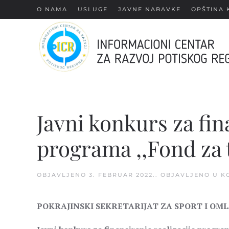
О NAMA
USLUGE
JAVNE NABAVKE
OPŠTINA 
Skip
to
main
content
Javni konkurs za fin
programa ,,Fond za 
OBJAVLJENO
3. FEBRUAR 2022.
. OBJAVLJENO U
K
POKRAJINSKI SEKRETARIJAT ZA SPORT I OM