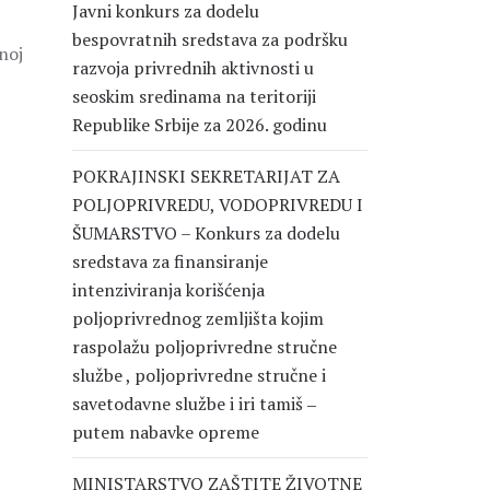
Javni konkurs za dodelu
bespovratnih sredstava za podršku
noj
razvoja privrednih aktivnosti u
seoskim sredinama na teritoriji
Republike Srbije za 2026. godinu
POKRAJINSKI SEKRETARIJAT ZA
POLJOPRIVREDU, VODOPRIVREDU I
ŠUMARSTVO – Konkurs za dodelu
sredstava za finansiranje
intenziviranja korišćenja
poljoprivrednog zemljišta kojim
raspolažu poljoprivredne stručne
službe , poljoprivredne stručne i
savetodavne službe i iri tamiš ‒
putem nabavke opreme
MINISTARSTVO ZAŠTITE ŽIVOTNE