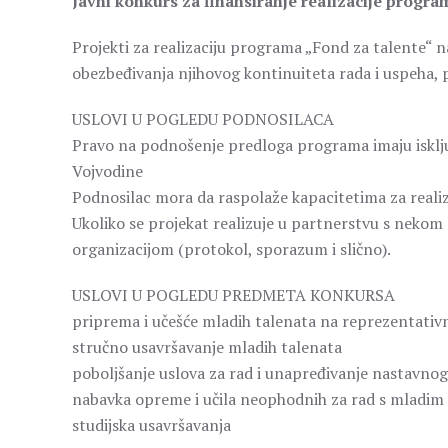
Javni konkurs za finansiranje realizacije progra
Projekti za realizaciju programa „Fond za talente“ 
obezbeđivanja njihovog kontinuiteta rada i uspeha, p
USLOVI U POGLEDU PODNOSILACA
Pravo na podnošenje predloga programa imaju isklju
Vojvodine
Podnosilac mora da raspolaže kapacitetima za reali
Ukoliko se projekat realizuje u partnerstvu s nekom
organizacijom (protokol, sporazum i slično).
USLOVI U POGLEDU PREDMETA KONKURSA
priprema i učešće mladih talenata na reprezentativn
stručno usavršavanje mladih talenata
poboljšanje uslova za rad i unapređivanje nastavno
nabavka opreme i učila neophodnih za rad s mladim
studijska usavršavanja