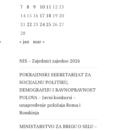
7
8
9
10
11
12
13
14
15
16
17
18
19
20
21
22
23
24
25
26
27
28
« jan
mar »
P
NIS – Zajednici zajedno 2026
POKRAJINSKI SEKRETARIJAT ZA
SOCIJALNU POLITIKU,
DEMOGRAFIJU I RAVNOPRAVNOST
POLOVA – Javni konkursi –
unapređenje položaja Roma i
Romkinja
MINISTARSTVO ZA BRIGU O SELU –