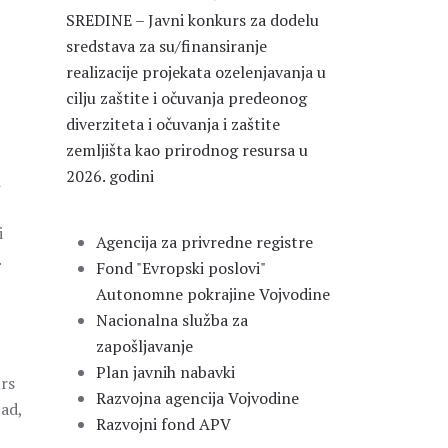
SREDINE – Javni konkurs za dodelu
sredstava za su/finansiranje
realizacije projekata ozelenjavanja u
cilju zaštite i očuvanja predeonog
diverziteta i očuvanja i zaštite
zemljišta kao prirodnog resursa u
2026. godini
i
i
Agencija za privredne registre
.
Fond "Evropski poslovi"
Autonomne pokrajine Vojvodine
Nacionalna služba za
zapošljavanje
Plan javnih nabavki
urs
Razvojna agencija Vojvodine
Sad,
Razvojni fond APV