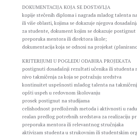
DOKUMENTACIJA KOJA SE DOSTAVLJA
kopije stečenih diploma i nagrada mladog talenta na
ili više oblasti, kojima se dokazuje njegova dosadašn
za studente, dokument kojim se dokazuje postignut 
preporuka mentora ili direktora škole;
dokumentacija koja se odnosi na projekat (planirano t
KRITERIJUMI U POGLEDU ODABIRA PROJEKATA
postignuti dosadašnji rezultati učenika ili studenta
nivo takmičenja za koja se potražuju sredstva
kontinuitet uspešnosti mladog talenta na takmičen
opšti uspeh u redovnom školovanju
prosek postignut na studijama
celishodnost predloženih metoda i aktivnosti u rad
realan predlog potrebnih sredstava za realizaciju pr
preporuka mentora ili relevantnog stručnjaka
aktivizam studenta u strukovnim ili studentskim or