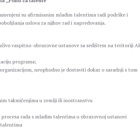
ma ,,Fond za talente“
namenjeni su afirmisanim mladim talentima radi podrške i
oboljšanja uslova za njihov rad i napredovanja.
čivo vaspitno-obrazovne ustanove sa sedištem na teritoriji A
zaciju programa;
 organizacijom, neophodno je dostaviti dokaz o saradnji s tom
im takmičenjima u zemlji ili inostranstvu
g procesa rada s mladim talentima u obrazovnoj ustanovi
 talentima