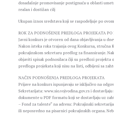
dosadašnje promovisanje postignuća u oblasti umetno
realan i dostižan cilj
Ukupan iznos sredstava koji se raspodeljuje po ovom 
ROK ZA PODNOŠENJE PREDLOGA PROJEKATA PO
Javni konkurs je otvoren od dana objavljivanja u dne
Nakon isteka roka trajanja ovog Konkursa, stručna K
pokrajinskom sekretaru predlog za finansiranje. Nak
objaviti spisak podnosilaca čiji su predlozi projekta
predloga projekata koji nisu na listi, odbijeni sa za
NAČIN PODNOŠENJA PREDLOGA PROJEKATA
Prijave na konkurs ispunjavaju se isključivo na odgov
Sekretarijata: www.sio.vojvodina.gov.rs i dostavljaju
dokumente u PDF formatu koji se dostavljaju uz zaht
– Fond za talente“ na adresu: Pokrajinski sekretarij
ili neposredno na pisarnici pokrajinskih organa. Ne