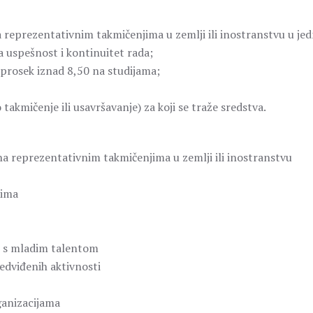
 reprezentativnim takmičenjima u zemlji ili inostranstvu u jed
ja uspešnost i kontinuitet rada;
prosek iznad 8,50 na studijama;
akmičenje ili usavršavanje) za koji se traže sredstva.
 na reprezentativnim takmičenjima u zemlji ili inostranstvu
jima
u s mladim talentom
edviđenih aktivnosti
ganizacijama