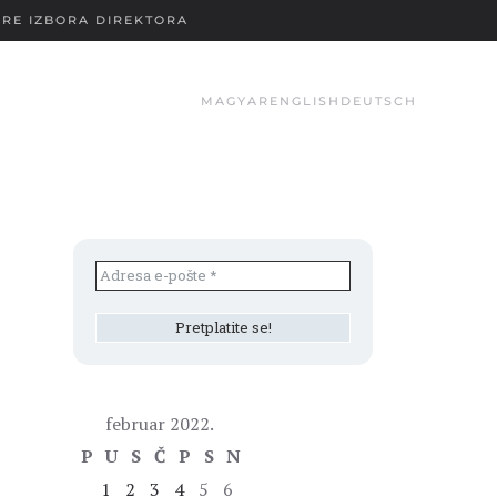
RE IZBORA DIREKTORA
MAGYAR
ENGLISH
DEUTSCH
februar 2022.
P
U
S
Č
P
S
N
1
2
3
4
5
6