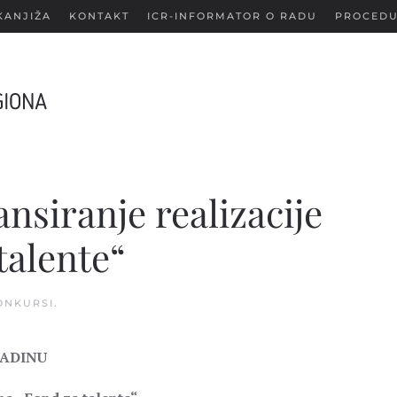
KANJIŽA
KONTAKT
ICR-INFORMATOR O RADU
PROCEDU
ansiranje realizacije
talente“
ONKURSI
.
LADINU