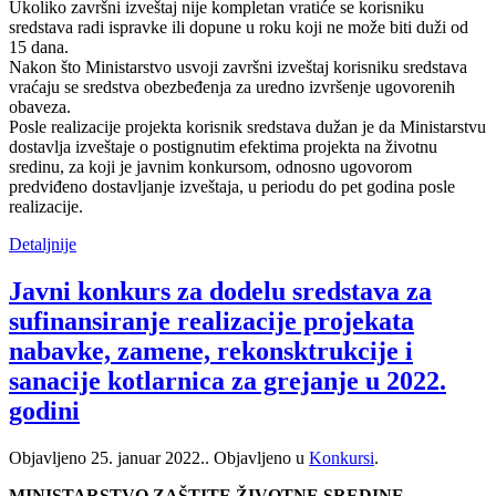
Ukoliko završni izveštaj nije kompletan vratiće se korisniku
sredstava radi ispravke ili dopune u roku koji ne može biti duži od
15 dana.
Nakon što Ministarstvo usvoji završni izveštaj korisniku sredstava
vraćaju se sredstva obezbeđenja za uredno izvršenje ugovorenih
obaveza.
Posle realizacije projekta korisnik sredstava dužan je da Ministarstvu
dostavlja izveštaje o postignutim efektima projekta na životnu
sredinu, za koji je javnim konkursom, odnosno ugovorom
predviđeno dostavljanje izveštaja, u periodu do pet godina posle
realizacije.
Detaljnije
Javni konkurs za dodelu sredstava za
sufinansiranje realizacije projekata
nabavke, zamene, rekonsktrukcije i
sanacije kotlarnica za grejanje u 2022.
godini
Objavljeno
25. januar 2022.
. Objavljeno u
Konkursi
.
MINISTARSTVO ZAŠTITE ŽIVOTNE SREDINE