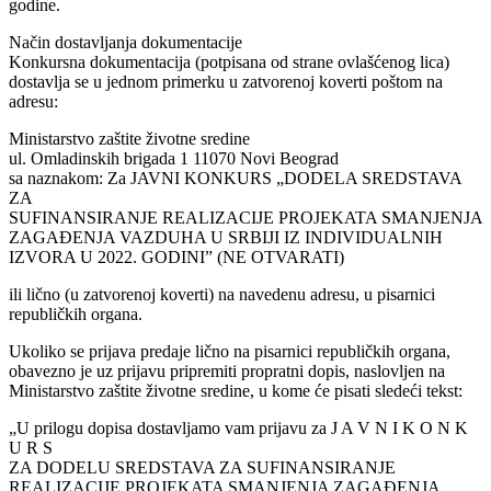
godine.
Način dostavljanja dokumentacije
Konkursna dokumentacija (potpisana od strane ovlašćenog lica)
dostavlja se u jednom primerku u zatvorenoj koverti poštom na
adresu:
Ministarstvo zaštite životne sredine
ul. Omladinskih brigada 1 11070 Novi Beograd
sa naznakom: Za JAVNI KONKURS „DODELA SREDSTAVA
ZA
SUFINANSIRANJE REALIZACIJE PROJEKATA SMANJENJA
ZAGAĐENJA VAZDUHA U SRBIJI IZ INDIVIDUALNIH
IZVORA U 2022. GODINI” (NE OTVARATI)
ili lično (u zatvorenoj koverti) na navedenu adresu, u pisarnici
republičkih organa.
Ukoliko se prijava predaje lično na pisarnici republičkih organa,
obavezno je uz prijavu pripremiti propratni dopis, naslovljen na
Ministarstvo zaštite životne sredine, u kome će pisati sledeći tekst:
„U prilogu dopisa dostavljamo vam prijavu za J A V N I K O N K
U R S
ZA DODELU SREDSTAVA ZA SUFINANSIRANJE
REALIZACIJE PROJEKATA SMANJENJA ZAGAĐENJA