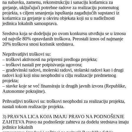
na nabavku, zamenu, rekonstrukciju i sanaciju kotlarnica za
grejanje, uključujući potrebne radove za realizaciju pomenutog
projekta, s ciljem smanjenja ispuštanja zagađujućih supstanci iz
kotlarnica za grejanje u okviru objekata koji su u nadležnosti
jedinica lokalnih samouprava.
Sredstva koja se dodeljuju po ovom konkursu utvrđuju se u iznosu
od najviše 80% opravdanih troškova. Preostali iznos od najmanje
20% troškova snosi korisnik sredstava.
Neprihvatljivi troškovi su:
– troškovi aktivnosti na pripremi predloga projekta;
– troškovi nastali pre potpisivanja ugovora;
– građevinski radovi, molerski radovi, stolarski radovi kao i drugi
radovi koji koji nisu neophodni u cilju realizacije predmetnog
projekta;
– stavke koje se već finansiraju iz drugih javnih izvora (Republike,
Autonomne pokrajine).
Prihvatljivi troškovi su: troškovi neophodni za realizaciju projekta,
nastali tokom realizacije projekta.
3) PRAVNA LICA KOJA IMAJU PRAVO NA PODNOŠENJE
ZAHTEVA Pravo na podnošenje zahteva za dodelu sredstava imaju
jedinice lokalnih