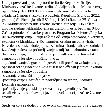
U cilju povećanja pošumljenosti teritorije Republike Srbije,
Ministarstvo zaštite životne sredine (u daljem tekstu: Ministarstvo),
opredelilo je 100.000.000,00 dinara (slovima: stomilionadinara), u
skladu sa članom 8. Zakona o budžetu Republike Srbije za 2022.
godinu („Službeni glasnik RS“, broj 110/21) Razdeo 25, Glava
25.0-Ministarstvo zaštite životne sredine, funkcija 560-Zaštita
životne sredine neklasifikovana na drugom mestu, Program 0405-
Zaštita prirode i klimatske promene, Programska aktivnost/Projekat
0004-Pošumljavanje u cilju zaštite i očuvanja predeonog diverziteta,
ekonomska klasifikacija 463-Transferi ostalim nivoima vlasti.
Navedena sredstva dodeljuju se za sufinansiranje nabavke sadnica i
izvođenje radova za pošumljavanje zemljišta autohtonim vrstama
drveća i žbunja, na zemljištu koje je u nadležnosti jedinica lokalnih
samouprava (gradovi i opštine), i to za:
– pošumljavanje degradiranih površina ili površina za koje postoji
opasnost od degradacije a koja su u u nadležnosti jedinica lokalnih
samouprava (gradovi i opštine),
-stvaranje vetrozaštitnih pojaseva,
-pošumljavanje u zaštićenim područjima na teritoriji jedinica
lokalnih samouprava,
-pošumljavanje gradskih parkova i drugih javnih površina,
-ostali vidovi pošumljavanja javnih površina u cilju zaštite životne
sredine.
Sredstva koja se dodeljuju po ovom konkursu utvrđuju se u iznosu