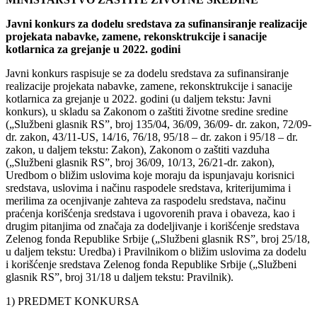
Javni konkurs za dodelu sredstava za sufinansiranje realizacije
projekata nabavke, zamene, rekonsktrukcije i sanacije
kotlarnica za grejanje u 2022. godini
Javni konkurs raspisuje se za dodelu sredstava za sufinansiranje
realizacije projekata nabavke, zamene, rekonsktrukcije i sanacije
kotlarnica za grejanje u 2022. godini (u daljem tekstu: Javni
konkurs), u skladu sa Zakonom o zaštiti životne sredine sredine
(„Službeni glasnik RS”, broj 135/04, 36/09, 36/09- dr. zakon, 72/09-
dr. zakon, 43/11-US, 14/16, 76/18, 95/18 – dr. zakon i 95/18 – dr.
zakon, u daljem tekstu: Zakon), Zakonom o zaštiti vazduha
(„Službeni glasnik RS”, broj 36/09, 10/13, 26/21-dr. zakon),
Uredbom o bližim uslovima koje moraju da ispunjavaju korisnici
sredstava, uslovima i načinu raspodele sredstava, kriterijumima i
merilima za ocenjivanje zahteva za raspodelu sredstava, načinu
praćenja korišćenja sredstava i ugovorenih prava i obaveza, kao i
drugim pitanjima od značaja za dodeljivanje i korišćenje sredstava
Zelenog fonda Republike Srbije („Službeni glasnik RS”, broj 25/18,
u daljem tekstu: Uredba) i Pravilnikom o bližim uslovima za dodelu
i korišćenje sredstava Zelenog fonda Republike Srbije („Službeni
glasnik RS”, broj 31/18 u daljem tekstu: Pravilnik).
1) PREDMET KONKURSA