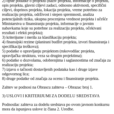
2) opšte podatke o projektu (naziv projekta, informacije o projektu,
opis projekta, glavni ciljevi zadaci, odnosno aktivnosti, specifični
ciljevi, doprinos projekta, lokacija projekta, vreme potrebno za
realizaciju projekta, održivost i stepen spremnosti, analiza
potencijalnih rizika, ukupna procenjena vrednost projekta i učešće
Ministarstva u finansiranju projekta, informacije o javnim
nabavkama koje su potrebne za realizaciju projekta, očekivani
rezultati i efekti projekta);
3) kriterijume i merila za klasifikaciju projekta;
4) finansijski rezime (planirani budžet projekta, izvori finansiranja i
specifikacija troškova);
5) podatke o upravljanju projektom (rukovodilac projekta,
upravljačka struktura, veza sa drugim projektima);
6) podatke o dozvolama, odobrenjima i saglasnostima od značaja za
realizaciju projekta;
7) izjavu o tačnosti dostavljenih podataka kao i druge izjave
odgovornog lica;
8) druge podatke od značaja za ocenu i finansiranje projekta.
Zahtev se podnosi na Obrascu zahteva – Obrazac broj 1.
3) USLOVI I KRITERIJUMI ZA DODELU SREDSTAVA
Podnosilac zahteva za dodelu sredstava po ovom javnom konkursu
mora da ispunjava uslove iz člana 2. Uredbe.