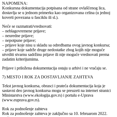
NAPOMENA:
Konkursna dokumentacija potpisana od strane ovlašćenog lica,
dostavlja se u jednom primerku kao organizovana celina (u jednoj
koverti povezana u fasciklu ili sl.).
Neće se razmatrati/vrednovati:
– neblagovremene prijave;
– neuredne prijave;
– nepotpune prijave;
– prijave koje nisu u skladu sa odredbama ovog javnog konkursa;
– prijave koje sadrže druge nedostatke zbog kojih nije moguće
utvrditi stvarnu sadržinu prijave ili nije moguće vrednovati prema
zadatim kriterijumima.
Prijave i priložena dokumentacija ostaju u arhivi i ne vraćaju se.
7) MESTO I ROK ZA DOSTAVLJANJE ZAHTEVA
Tekst javnog konkursa, obrasci i prateća dokumentacija koja je
sastavni deo javnog konkursa mogu se preuzeti na internet stranici
Ministarstva (www.ekologija.gov.rs) i portalu e-Uprava
(www.euprava.gov.rs).
Rok za podnošenje zahteva
Rok za podnošenje zahteva je zaključno sa 10. februarom 2022.