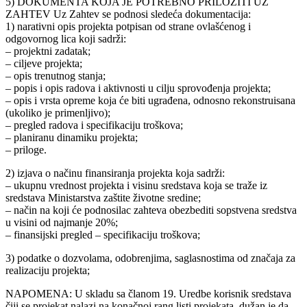
5) DOKUMENTA KOJA JE POTREBNO PRILOŽITI UZ
ZAHTEV Uz Zahtev se podnosi sledeća dokumentacija:
1) narativni opis projekta potpisan od strane ovlašćenog i
odgovornog lica koji sadrži:
– projektni zadatak;
– ciljeve projekta;
– opis trenutnog stanja;
– popis i opis radova i aktivnosti u cilju sprovođenja projekta;
– opis i vrsta opreme koja će biti ugrađena, odnosno rekonstruisana
(ukoliko je primenljivo);
– pregled radova i specifikaciju troškova;
– planiranu dinamiku projekta;
– priloge.
2) izjava o načinu finansiranja projekta koja sadrži:
– ukupnu vrednost projekta i visinu sredstava koja se traže iz
sredstava Ministarstva zaštite životne sredine;
– način na koji će podnosilac zahteva obezbediti sopstvena sredstva
u visini od najmanje 20%;
– finansijski pregled – specifikaciju troškova;
3) podatke o dozvolama, odobrenjima, saglasnostima od značaja za
realizaciju projekta;
NAPOMENA: U skladu sa članom 19. Uredbe korisnik sredstava
čiji se projekat nalazi na konačnoj rang listi projekata, dužan je da