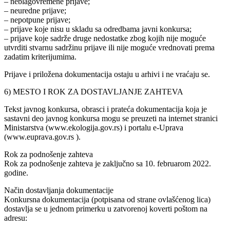
– neblagovremene prijave;
– neuredne prijave;
– nepotpune prijave;
– prijave koje nisu u skladu sa odredbama javni konkursa;
– prijave koje sadrže druge nedostatke zbog kojih nije moguće
utvrditi stvarnu sadržinu prijave ili nije moguće vrednovati prema
zadatim kriterijumima.
Prijave i priložena dokumentacija ostaju u arhivi i ne vraćaju se.
6) MESTO I ROK ZA DOSTAVLJANJE ZAHTEVA
Tekst javnog konkursa, obrasci i prateća dokumentacija koja je
sastavni deo javnog konkursa mogu se preuzeti na internet stranici
Ministarstva (www.ekologija.gov.rs) i portalu e-Uprava
(www.euprava.gov.rs ).
Rok za podnošenje zahteva
Rok za podnošenje zahteva je zaključno sa 10. februarom 2022.
godine.
Način dostavljanja dokumentacije
Konkursna dokumentacija (potpisana od strane ovlašćenog lica)
dostavlja se u jednom primerku u zatvorenoj koverti poštom na
adresu: