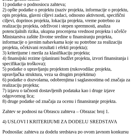
1) podatke o podnosiocu zahteva;
2) opšte podatke o projektu (naziv projekta, informacije o projektu,
opis projekta, glavni ciljevi zadaci, odnosno aktivnosti, specifični
ciljevi, doprinos projekta, lokacija projekta, vreme potrebno za
realizaciju projekta, održivost i stepen spremnosti, analiza
potencijalnih rizika, ukupna procenjena vrednost projekta i učešće
Ministarstva zaštite životne sredine u finansiranju projekta,
informacije o javnim nabavkama koje su potrebne za realizaciju
projekta, očekivani rezultati i efekti projekta);
3) kriterijume i merila za klasifikaciju projekta;
4) finansijski rezime (planirani budžet projekta, izvori finansiranja i
specifikacija troškova);
5) podatke o upravljanju projektom (rukovodilac projekta,
upravljačka struktura, veza sa drugim projektima)
6) podatke o dozvolama, odobrenjima i saglasnostima od značaja za
realizaciju projekta;
7) izjavu o tačnosti dostavljenih podataka kao i druge izjave
odgovornog lica;
8) druge podatke od značaja za ocenu i finansiranje projekta.
Zahtev se podnosi na Obrascu zahteva – Obrazac broj 1.
4) USLOVI I KRITERIJUMI ZA DODELU SREDSTAVA
Podnosilac zahteva za dodelu sredstava po ovom javnom konkursu