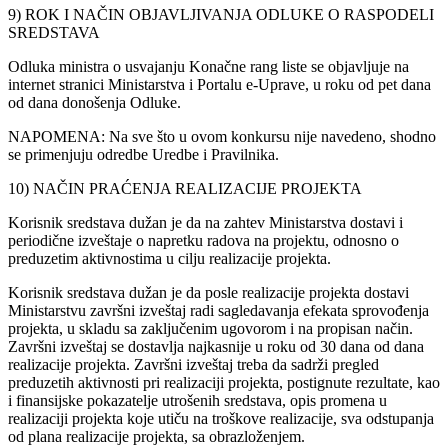
9) ROK I NAČIN OBJAVLJIVANJA ODLUKE O RASPODELI
SREDSTAVA
Odluka ministra o usvajanju Konačne rang liste se objavljuje na
internet stranici Ministarstva i Portalu e-Uprave, u roku od pet dana
od dana donošenja Odluke.
NAPOMENA: Na sve što u ovom konkursu nije navedeno, shodno
se primenjuju odredbe Uredbe i Pravilnika.
10) NAČIN PRAĆENJA REALIZACIJE PROJEKTA
Korisnik sredstava dužan je da na zahtev Ministarstva dostavi i
periodične izveštaje o napretku radova na projektu, odnosno o
preduzetim aktivnostima u cilju realizacije projekta.
Korisnik sredstava dužan je da posle realizacije projekta dostavi
Ministarstvu završni izveštaj radi sagledavanja efekata sprovođenja
projekta, u skladu sa zaključenim ugovorom i na propisan način.
Završni izveštaj se dostavlja najkasnije u roku od 30 dana od dana
realizacije projekta. Završni izveštaj treba da sadrži pregled
preduzetih aktivnosti pri realizaciji projekta, postignute rezultate, kao
i finansijske pokazatelje utrošenih sredstava, opis promena u
realizaciji projekta koje utiču na troškove realizacije, sva odstupanja
od plana realizacije projekta, sa obrazloženjem.