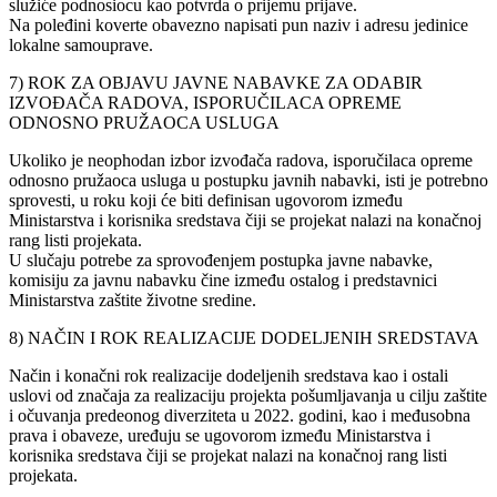
služiće podnosiocu kao potvrda o prijemu prijave.
Na poleđini koverte obavezno napisati pun naziv i adresu jedinice
lokalne samouprave.
7) ROK ZA OBJAVU JAVNE NABAVKE ZA ODABIR
IZVOĐAČA RADOVA, ISPORUČILACA OPREME
ODNOSNO PRUŽAOCA USLUGA
Ukoliko je neophodan izbor izvođača radova, isporučilaca opreme
odnosno pružaoca usluga u postupku javnih nabavki, isti je potrebno
sprovesti, u roku koji će biti definisan ugovorom između
Ministarstva i korisnika sredstava čiji se projekat nalazi na konačnoj
rang listi projekata.
U slučaju potrebe za sprovođenjem postupka javne nabavke,
komisiju za javnu nabavku čine između ostalog i predstavnici
Ministarstva zaštite životne sredine.
8) NAČIN I ROK REALIZACIJE DODELJENIH SREDSTAVA
Način i konačni rok realizacije dodeljenih sredstava kao i ostali
uslovi od značaja za realizaciju projekta pošumljavanja u cilju zaštite
i očuvanja predeonog diverziteta u 2022. godini, kao i međusobna
prava i obaveze, uređuju se ugovorom između Ministarstva i
korisnika sredstava čiji se projekat nalazi na konačnoj rang listi
projekata.