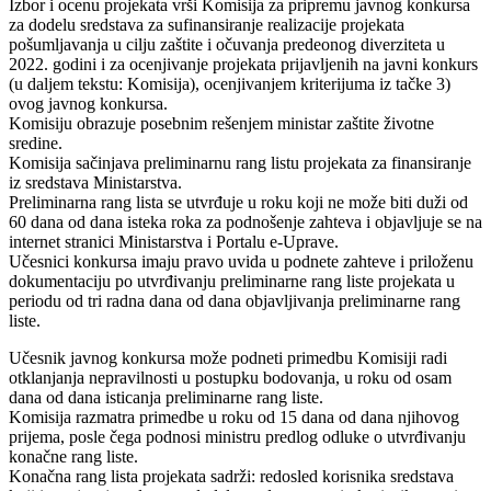
Izbor i ocenu projekata vrši Komisija za pripremu javnog konkursa
za dodelu sredstava za sufinansiranje realizacije projekata
pošumljavanja u cilju zaštite i očuvanja predeonog diverziteta u
2022. godini i za ocenjivanje projekata prijavljenih na javni konkurs
(u daljem tekstu: Komisija), ocenjivanjem kriterijuma iz tačke 3)
ovog javnog konkursa.
Komisiju obrazuje posebnim rešenjem ministar zaštite životne
sredine.
Komisija sačinjava preliminarnu rang listu projekata za finansiranje
iz sredstava Ministarstva.
Preliminarna rang lista se utvrđuje u roku koji ne može biti duži od
60 dana od dana isteka roka za podnošenje zahteva i objavljuje se na
internet stranici Ministarstva i Portalu e-Uprave.
Učesnici konkursa imaju pravo uvida u podnete zahteve i priloženu
dokumentaciju po utvrđivanju preliminarne rang liste projekata u
periodu od tri radna dana od dana objavljivanja preliminarne rang
liste.
Učesnik javnog konkursa može podneti primedbu Komisiji radi
otklanjanja nepravilnosti u postupku bodovanja, u roku od osam
dana od dana isticanja preliminarne rang liste.
Komisija razmatra primedbe u roku od 15 dana od dana njihovog
prijema, posle čega podnosi ministru predlog odluke o utvrđivanju
konačne rang liste.
Konačna rang lista projekata sadrži: redosled korisnika sredstava