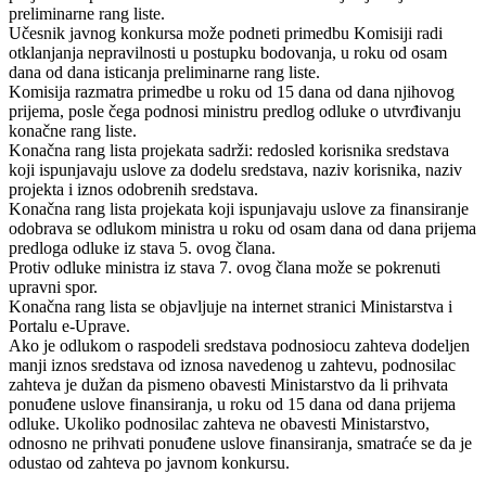
preliminarne rang liste.
Učesnik javnog konkursa može podneti primedbu Komisiji radi
otklanjanja nepravilnosti u postupku bodovanja, u roku od osam
dana od dana isticanja preliminarne rang liste.
Komisija razmatra primedbe u roku od 15 dana od dana njihovog
prijema, posle čega podnosi ministru predlog odluke o utvrđivanju
konačne rang liste.
Konačna rang lista projekata sadrži: redosled korisnika sredstava
koji ispunjavaju uslove za dodelu sredstava, naziv korisnika, naziv
projekta i iznos odobrenih sredstava.
Konačna rang lista projekata koji ispunjavaju uslove za finansiranje
odobrava se odlukom ministra u roku od osam dana od dana prijema
predloga odluke iz stava 5. ovog člana.
Protiv odluke ministra iz stava 7. ovog člana može se pokrenuti
upravni spor.
Konačna rang lista se objavljuje na internet stranici Ministarstva i
Portalu e-Uprave.
Ako je odlukom o raspodeli sredstava podnosiocu zahteva dodeljen
manji iznos sredstava od iznosa navedenog u zahtevu, podnosilac
zahteva je dužan da pismeno obavesti Ministarstvo da li prihvata
ponuđene uslove finansiranja, u roku od 15 dana od dana prijema
odluke. Ukoliko podnosilac zahteva ne obavesti Ministarstvo,
odnosno ne prihvati ponuđene uslove finansiranja, smatraće se da je
odustao od zahteva po javnom konkursu.