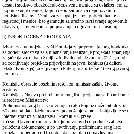
dostavi sredstvo obezbeđenja-sopstvenu menicu sa ovlašćenjem za
popunjavanje menice, kopiju depo kartona za deponovanim
potpisima lica ovlašćenih za zastupanje, kao i potvrdu banke o
registraciji menice, kao garanciju za uredno izvršavanje ugovornih
obaveza, istovremeno sa potpisivanjem ugovora o finansiranju.
6) IZBOR I OCENA PROJEKATA
Izbor i ocenu projekata vrši Komisija za pripremu javnog konkursa
za dodelu sredstava za sufinansiranje realizacije projekata smanjenja
zagađenja vazduha u Srbiji iz individualnih izvora u 2022. godini i
za ocenjivanje projekata prijavljenih na javni konkurs (u daljem
tekstu: Komisija), ocenjivanjem kriterijuma iz tačke 4) ovog javnog
konkursa.
Komisiju obrazuje posebnim rešenjem ministar zaštite životne
sredine.
Komisija sačinjava preliminarnu rang listu projekata za finansiranje
iz sredstava Ministarstva.
Preliminarna rang lista se utvrđuje u roku koji ne može biti duži od
60 dana od dana isteka roka za podnošenje zahteva i objavljuje se na
internet stranici Ministarstva i Portalu e-Uprave.
Učesnici javnom konkursa imaju pravo uvida u podnete zahteve i
priloženu dokumentaciju po utvrđivanju preliminarne rang liste
projekata u periodu od tri radna dana od dana objavljivanja