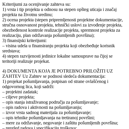
Kriterijumi za ocenjivanje zahteva su:
1) vrsta i tip projekta u odnosu na stepen opšteg uticaja i značaj
projekta na životnu sredinu;
2) ocena projekta (stepen pripremljenosti projektne dokumentacije,
stručna osnovanost projekta, tehnički uslovi za izvođenje projekta,
obezbeđenost kontrole realizacije projekta, spremnost projekta za
realizaciju, plan održavanja pošumljenih površina);
3) finansijski kriterijumi:
– visina udela u finansiranju projekta koji obezbeđuje korisnik
sredstava;
4) stepen razvijenosti jedinice lokalne samouprave na čijoj se
teritoriji realizuje projekat.
4) DOKUMENTA KOJA JE POTREBNO PRILOŽITI UZ
ZAHTEV Uz Zahtev se podnosi sledeća dokumentacija:
1) projekat pošumljavanja, potpisan od strane ovlašćenog i
odgovornog lica, koji sadrži:
– projektni zadatak;
– ciljeve projekta;
– opis stanja istraživanog područja za pošumljavanje;
– opis radova i aktivnosti na pošumljavanju;
– izvor vrsta sadnog materijala za pošumljavanje;
– opis tehnike pošumljavanja na tretiranoj površini;
– mere za održavanje, negovanje i zaštitu pošumljenih površina;
– pregled radova i specifikaciju troškova;