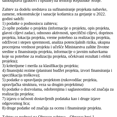
samouprava (gradovi i opštine) na teritoriji Republike Srbije.
Zahtev za dodelu sredstava za sufinansiranje projekata nabavke,
zamene, rekonstrukcije i sanacije kotlarnica za grejanje u 2022.
godini sadrži:
1) podatke o podnosiocu zahteva;
2) opšte podatke o projektu (informacije o projektu, opis projekta,
glavni ciljevi zadaci, odnosno aktivnosti, specifični ciljevi, doprinos
projekta, lokacija projekta, vreme potrebno za realizaciju projekta,
održivost i stepen spremnosti, analiza potencijalnih rizika, ukupna
procenjena vrednost projekta i učešće Ministarstva zaštite životne
sredine u finansiranju projekta, informacije o javnim nabavkama
koje su potrebne za realizaciju projekta, očekivani rezultati i efekti
projekta);
3) kriterijume i merila za klasifikaciju projekta;
4) finansijski rezime (planirani budžet projekta, izvori finansiranja i
specifikacija troškova);
5) podatke o upravljanju projektom (rukovodilac projekta,
upravljačka struktura, veza sa drugim projektima)
6) podatke o dozvolama, odobrenjima i saglasnostima od značaja za
realizaciju projekta;
7) izjavu o tačnosti dostavljenih podataka kao i druge izjave
odgovornog lica;
8) druge podatke od značaja za ocenu i finansiranje projekta.
Zahtev se podnosi na Obrascu zahteva – Obrazac broj 1.