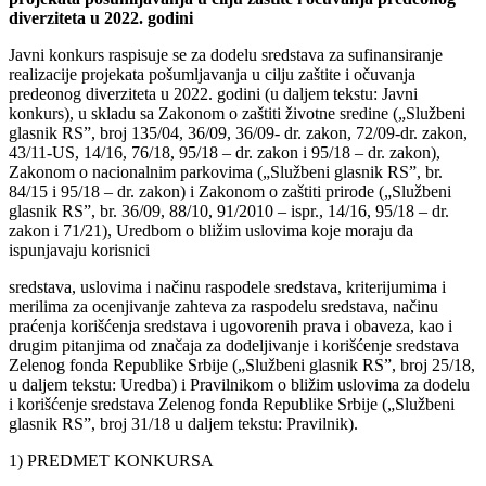
diverziteta u 2022. godini
Javni konkurs raspisuje se za dodelu sredstava za sufinansiranje
realizacije projekata pošumljavanja u cilju zaštite i očuvanja
predeonog diverziteta u 2022. godini (u daljem tekstu: Javni
konkurs), u skladu sa Zakonom o zaštiti životne sredine („Službeni
glasnik RS”, broj 135/04, 36/09, 36/09- dr. zakon, 72/09-dr. zakon,
43/11-US, 14/16, 76/18, 95/18 – dr. zakon i 95/18 – dr. zakon),
Zakonom o nacionalnim parkovima („Službeni glasnik RS”, br.
84/15 i 95/18 – dr. zakon) i Zakonom o zaštiti prirode („Službeni
glasnik RS”, br. 36/09, 88/10, 91/2010 – ispr., 14/16, 95/18 – dr.
zakon i 71/21), Uredbom o bližim uslovima koje moraju da
ispunjavaju korisnici
sredstava, uslovima i načinu raspodele sredstava, kriterijumima i
merilima za ocenjivanje zahteva za raspodelu sredstava, načinu
praćenja korišćenja sredstava i ugovorenih prava i obaveza, kao i
drugim pitanjima od značaja za dodeljivanje i korišćenje sredstava
Zelenog fonda Republike Srbije („Službeni glasnik RS”, broj 25/18,
u daljem tekstu: Uredba) i Pravilnikom o bližim uslovima za dodelu
i korišćenje sredstava Zelenog fonda Republike Srbije („Službeni
glasnik RS”, broj 31/18 u daljem tekstu: Pravilnik).
1) PREDMET KONKURSA