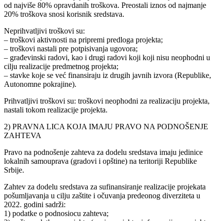
od najviše 80% opravdanih troškova. Preostali iznos od najmanje
20% troškova snosi korisnik sredstava.
Neprihvatljivi troškovi su:
– troškovi aktivnosti na pripremi predloga projekta;
– troškovi nastali pre potpisivanja ugovora;
– građevinski radovi, kao i drugi radovi koji koji nisu neophodni u
cilju realizacije predmetnog projekta;
– stavke koje se već finansiraju iz drugih javnih izvora (Republike,
Autonomne pokrajine).
Prihvatljivi troškovi su: troškovi neophodni za realizaciju projekta,
nastali tokom realizacije projekta.
2) PRAVNA LICA KOJA IMAJU PRAVO NA PODNOŠENJE
ZAHTEVA
Pravo na podnošenje zahteva za dodelu sredstava imaju jedinice
lokalnih samouprava (gradovi i opštine) na teritoriji Republike
Srbije.
Zahtev za dodelu sredstava za sufinansiranje realizacije projekata
pošumljavanja u cilju zaštite i očuvanja predeonog diverziteta u
2022. godini sadrži:
1) podatke o podnosiocu zahteva;