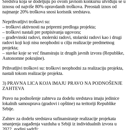
Sredstva koja se dodeljuju po ovom javnom konkursu utvrđuju se u
iznosu od najviše 80% opravdanih troškova. Preostali iznos od
najmanje 20% troškova snosi korisnik sredstava.
Neprihvatljivi troškovi su:
– troškovi aktivnosti na pripremi predloga projekta;
– troškovi nastali pre potpisivanja ugovora;
– građevinski radovi, molerski radovi, stolarski radovi kao i drugi
radovi koji koji nisu neophodni u cilju realizacije predmetnog
projekta;
– stavke koje se već finansiraju iz drugih javnih izvora (Republike,
Autonomne pokrajine).
Prihvatljivi troškovi su: troškovi neophodni za realizaciju projekta,
nastali tokom realizacije projekta.
3) PRAVNA LICA KOJA IMAJU PRAVO NA PODNOŠENJE
ZAHTEVA
Pravo na podnošenje zahteva za dodelu sredstava imaju jedinice
lokalnih samouprava (gradovi i opštine) na teritoriji Republike
Srbije.
Zahtev za dodelu sredstava sufinansiranje realizacije projekata
smanjenja zagađenja vazduha u Srbiji iz individualnih izvora u
2022. godini sadrži: