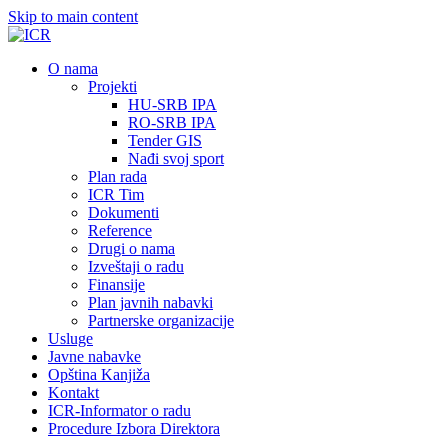
Skip to main content
О nama
Projekti
HU-SRB IPA
RO-SRB IPA
Tender GIS
Nađi svoj sport
Plan rada
ICR Tim
Dokumenti
Reference
Drugi o nama
Izveštaji o radu
Finansije
Plan javnih nabavki
Partnerske organizacije
Usluge
Javne nabavke
Opština Kanjiža
Kontakt
ICR-Informator o radu
Procedure Izbora Direktora