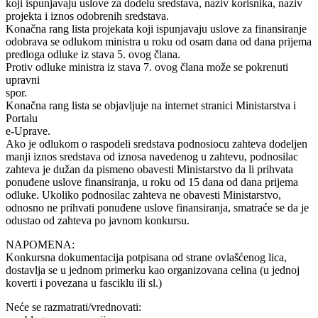
koji ispunjavaju uslove za dodelu sredstava, naziv korisnika, naziv
projekta i iznos odobrenih sredstava.
Konačna rang lista projekata koji ispunjavaju uslove za finansiranje
odobrava se odlukom ministra u roku od osam dana od dana prijema
predloga odluke iz stava 5. ovog člana.
Protiv odluke ministra iz stava 7. ovog člana može se pokrenuti
upravni
spor.
Konačna rang lista se objavljuje na internet stranici Ministarstva i
Portalu
e-Uprave.
Ako je odlukom o raspodeli sredstava podnosiocu zahteva dodeljen
manji iznos sredstava od iznosa navedenog u zahtevu, podnosilac
zahteva je dužan da pismeno obavesti Ministarstvo da li prihvata
ponuđene uslove finansiranja, u roku od 15 dana od dana prijema
odluke. Ukoliko podnosilac zahteva ne obavesti Ministarstvo,
odnosno ne prihvati ponuđene uslove finansiranja, smatraće se da je
odustao od zahteva po javnom konkursu.
NAPOMENA:
Konkursna dokumentacija potpisana od strane ovlašćenog lica,
dostavlja se u jednom primerku kao organizovana celina (u jednoj
koverti i povezana u fasciklu ili sl.)
Neće se razmatrati/vrednovati: