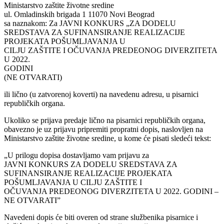
Ministarstvo zaštite životne sredine
ul. Omladinskih brigada 1 11070 Novi Beograd
sa naznakom: Za JAVNI KONKURS „ZA DODELU
SREDSTAVA ZA SUFINANSIRANJE REALIZACIJE
PROJEKATA POŠUMLJAVANJA U
CILJU ZAŠTITE I OČUVANJA PREDEONOG DIVERZITETA
U 2022.
GODINI
(NE OTVARATI)
ili lično (u zatvorenoj koverti) na navedenu adresu, u pisarnici
republičkih organa.
Ukoliko se prijava predaje lično na pisarnici republičkih organa,
obavezno je uz prijavu pripremiti propratni dopis, naslovljen na
Ministarstvo zaštite životne sredine, u kome će pisati sledeći tekst:
„U prilogu dopisa dostavljamo vam prijavu za
JAVNI KONKURS ZA DODELU SREDSTAVA ZA
SUFINANSIRANJE REALIZACIJE PROJEKATA
POŠUMLJAVANJA U CILJU ZAŠTITE I
OČUVANJA PREDEONOG DIVERZITETA U 2022. GODINI –
NE OTVARATI”
Navedeni dopis će biti overen od strane službenika pisarnice i