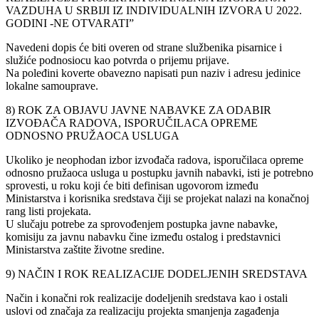
VAZDUHA U SRBIJI IZ INDIVIDUALNIH IZVORA U 2022.
GODINI -NE OTVARATI”
Navedeni dopis će biti overen od strane službenika pisarnice i
služiće podnosiocu kao potvrda o prijemu prijave.
Na poleđini koverte obavezno napisati pun naziv i adresu jedinice
lokalne samouprave.
8) ROK ZA OBJAVU JAVNE NABAVKE ZA ODABIR
IZVOĐAČA RADOVA, ISPORUČILACA OPREME
ODNOSNO PRUŽAOCA USLUGA
Ukoliko je neophodan izbor izvođača radova, isporučilaca opreme
odnosno pružaoca usluga u postupku javnih nabavki, isti je potrebno
sprovesti, u roku koji će biti definisan ugovorom između
Ministarstva i korisnika sredstava čiji se projekat nalazi na konačnoj
rang listi projekata.
U slučaju potrebe za sprovođenjem postupka javne nabavke,
komisiju za javnu nabavku čine između ostalog i predstavnici
Ministarstva zaštite životne sredine.
9) NAČIN I ROK REALIZACIJE DODELJENIH SREDSTAVA
Način i konačni rok realizacije dodeljenih sredstava kao i ostali
uslovi od značaja za realizaciju projekta smanjenja zagađenja