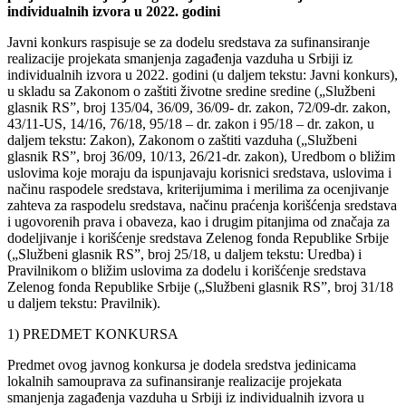
individualnih izvora u 2022. godini
Javni konkurs raspisuje se za dodelu sredstava za sufinansiranje
realizacije projekata smanjenja zagađenja vazduha u Srbiji iz
individualnih izvora u 2022. godini (u daljem tekstu: Javni konkurs),
u skladu sa Zakonom o zaštiti životne sredine sredine („Službeni
glasnik RS”, broj 135/04, 36/09, 36/09- dr. zakon, 72/09-dr. zakon,
43/11-US, 14/16, 76/18, 95/18 – dr. zakon i 95/18 – dr. zakon, u
daljem tekstu: Zakon), Zakonom o zaštiti vazduha („Službeni
glasnik RS”, broj 36/09, 10/13, 26/21-dr. zakon), Uredbom o bližim
uslovima koje moraju da ispunjavaju korisnici sredstava, uslovima i
načinu raspodele sredstava, kriterijumima i merilima za ocenjivanje
zahteva za raspodelu sredstava, načinu praćenja korišćenja sredstava
i ugovorenih prava i obaveza, kao i drugim pitanjima od značaja za
dodeljivanje i korišćenje sredstava Zelenog fonda Republike Srbije
(„Službeni glasnik RS”, broj 25/18, u daljem tekstu: Uredba) i
Pravilnikom o bližim uslovima za dodelu i korišćenje sredstava
Zelenog fonda Republike Srbije („Službeni glasnik RS”, broj 31/18
u daljem tekstu: Pravilnik).
1) PREDMET KONKURSA
Predmet ovog javnog konkursa je dodela sredstva jedinicama
lokalnih samouprava za sufinansiranje realizacije projekata
smanjenja zagađenja vazduha u Srbiji iz individualnih izvora u