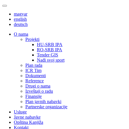
magyar
english
deutsch
О nama
Projekti
HU-SRB IPA
RO-SRB IPA
Tender GIS
Nađi svoj sport
Plan rada
ICR Tim
Dokumenti
Reference
Drugi o nama
Izveštaji o radu
Finansije
Plan javnih nabavki
Partnerske organizacije
Usluge
Javne nabavke
Opština Kanjiža
Kontakt