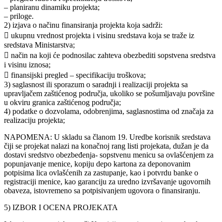
– planiranu dinamiku projekta;
– priloge.
2) izjava o načinu finansiranja projekta koja sadrži:
 ukupnu vrednost projekta i visinu sredstava koja se traže iz
sredstava Ministarstva;
 način na koji će podnosilac zahteva obezbediti sopstvena sredstva
i visinu iznosa;
 finansijski pregled – specifikaciju troškova;
3) saglasnost ili sporazum o saradnji i realizaciji projekta sa
upravljačem zaštićenog područja, ukoliko se pošumljavaju površine
u okviru granica zaštićenog područja;
4) podatke o dozvolama, odobrenjima, saglasnostima od značaja za
realizaciju projekta;
NAPOMENA: U skladu sa članom 19. Uredbe korisnik sredstava
čiji se projekat nalazi na konačnoj rang listi projekata, dužan je da
dostavi sredstvo obezbeđenja- sopstvenu menicu sa ovlašćenjem za
popunjavanje menice, kopiju depo kartona za deponovanim
potpisima lica ovlašćenih za zastupanje, kao i potvrdu banke o
registraciji menice, kao garanciju za uredno izvršavanje ugovornih
obaveza, istovremeno sa potpisivanjem ugovora o finansiranju.
5) IZBOR I OCENA PROJEKATA