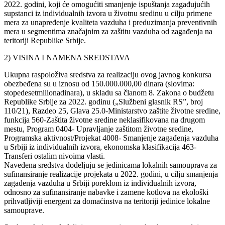
2022. godini, koji će omogućiti smanjenje ispuštanja zagađujućih
supstanci iz individualnih izvora u životnu sredinu u cilju primene
mera za unapređenje kvaliteta vazduha i preduzimanja preventivnih
mera u segmentima značajnim za zaštitu vazduha od zagađenja na
teritoriji Republike Srbije.
2) VISINA I NAMENA SREDSTAVA
Ukupna raspoloživa sredstva za realizaciju ovog javnog konkursa
obezbeđena su u iznosu od 150.000.000,00 dinara (slovima:
stopedesetmilionadinara), u skladu sa članom 8. Zakona o budžetu
Republike Srbije za 2022. godinu („Službeni glasnik RSˮ, broj
110/21), Razdeo 25, Glava 25.0-Ministarstvo zaštite životne sredine,
funkcija 560-Zaštita životne sredine neklasifikovana na drugom
mestu, Program 0404- Upravljanje zaštitom životne sredine,
Programska aktivnost/Projekat 4008- Smanjenje zagađenja vazduha
u Srbiji iz individualnih izvora, ekonomska klasifikacija 463-
Transferi ostalim nivoima vlasti.
Navedena sredstva dodeljuju se jedinicama lokalnih samouprava za
sufinansiranje realizacije projekata u 2022. godini, u cilju smanjenja
zagađenja vazduha u Srbiji poreklom iz individualnih izvora,
odnosno za sufinansiranje nabavke i zamene kotlova na ekološki
prihvatljiviji energent za domaćinstva na teritoriji jedinice lokalne
samouprave.