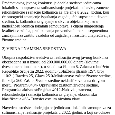
Predmet ovog javnog konkursa je dodela sredstva jedinicama
lokalnih samouprava za sufinansiranje projekata nabavke, zamene,
rekonstrukcije i sanacije kotlarnica za grejanje u 2022. godini, koji
će omogućiti smanjenje ispuštanja zagađujućih supstanci u životnu
sredinu, iz kotlarnica za grejanje u okviru objekata koji su u
nadležnosti jedinica lokalnih samouprava, s ciljem unapređenja
kvaliteta vazduha, preduzimanja preventivnih mera u segmentima
značajnim za zaštitu vazduha od zagađenja i zaštite i unapređivanja
životne sredine.
2) VISINA I NAMENA SREDSTAVA
Ukupna raspoloživa sredstva za realizaciju ovog javnog konkursa
obezbeđena su u iznosu od 200.000.000,00 dinara (slovima:
dvestotinemilionadinara), u skladu sa članom 8. Zakona o budžetu
Republike Srbije za 2022. godinu („Službeni glasnik RS“, broj
110/21) Razdeo 25, Glava 25.0-Ministarstvo zaštite životne sredine,
funkcija 560-Zaštita životne sredine neklasifikovana na drugom
mestu, Program 0404- Upravljanje zaštitom životne sredine,
Programska aktivnost/Projekat 4012-Nabavka, zamena,
rekonstrukcija i sanacija kotlarnica za grejanje, ekonomska
klasifikacija 463- Transfer ostalim nivoima vlasti.
Navedena sredstva dodeljuju se jedinicama lokalnih samouprava za
sufinansiranje realizacije projekata u 2022. godini, a koji se odnose