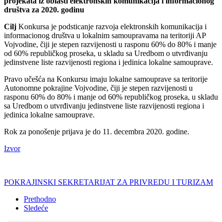
projekata iz oblasti elektronskih komunikacija i informacionog
društva za 2020. godinu
Cilj
Konkursa je podsticanje razvoja elektronskih komunikacija i
informacionog društva u lokalnim samoupravama na teritoriji AP
Vojvodine, čiji je stepen razvijenosti u rasponu 60% do 80% i manje
od 60% republičkog proseka, u skladu sa Uredbom o utvrđivanju
jedinstvene liste razvijenosti regiona i jedinica lokalne samouprave.
Pravo učešća na Konkursu imaju lokalne samouprave sa teritorije
Autonomne pokrajine Vojvodine, čiji je stepen razvijenosti u
rasponu 60% do 80% i manje od 60% republičkog proseka, u skladu
sa Uredbom o utvrđivanju jedinstvene liste razvijenosti regiona i
jedinica lokalne samouprave.
Rok za ponošenje prijava je do 11. decembra 2020. godine.
Izvor
POKRAJINSKI SEKRETARIJAT ZA PRIVREDU I TURIZAM
Prethodno
Sledeće