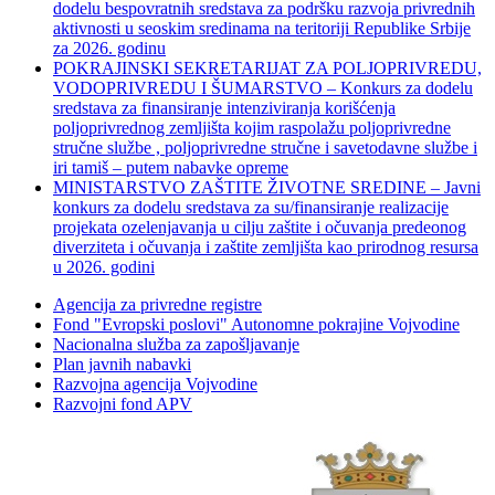
dodelu bespovratnih sredstava za podršku razvoja privrednih
aktivnosti u seoskim sredinama na teritoriji Republike Srbije
za 2026. godinu
POKRAJINSKI SEKRETARIJAT ZA POLJOPRIVREDU,
VODOPRIVREDU I ŠUMARSTVO – Konkurs za dodelu
sredstava za finansiranje intenziviranja korišćenja
poljoprivrednog zemljišta kojim raspolažu poljoprivredne
stručne službe , poljoprivredne stručne i savetodavne službe i
iri tamiš ‒ putem nabavke opreme
MINISTARSTVO ZAŠTITE ŽIVOTNE SREDINE – Javni
konkurs za dodelu sredstava za su/finansiranje realizacije
projekata ozelenjavanja u cilju zaštite i očuvanja predeonog
diverziteta i očuvanja i zaštite zemljišta kao prirodnog resursa
u 2026. godini
Agencija za privredne registre
Fond "Evropski poslovi" Autonomne pokrajine Vojvodine
Nacionalna služba za zapošljavanje
Plan javnih nabavki
Razvojna agencija Vojvodine
Razvojni fond APV