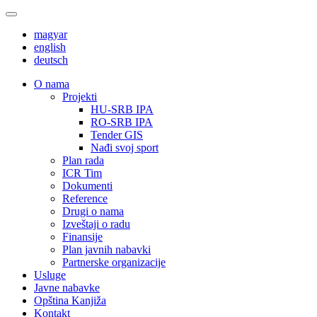
magyar
english
deutsch
О nama
Projekti
HU-SRB IPA
RO-SRB IPA
Tender GIS
Nađi svoj sport
Plan rada
ICR Tim
Dokumenti
Reference
Drugi o nama
Izveštaji o radu
Finansije
Plan javnih nabavki
Partnerske organizacije
Usluge
Javne nabavke
Opština Kanjiža
Kontakt