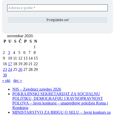
novembar 2020.
P
U
S
Č
P
S
N
1
2
3
4
5
6
7
8
9
10
11
12
13
14
15
16
17
18
19
20
21
22
23
24
25
26
27
28
29
30
« okt
dec »
NIS – Zajednici zajedno 2026
POKRAJINSKI SEKRETARIJAT ZA SOCIJALNU
POLITIKU, DEMOGRAFIJU I RAVNOPRAVNOST
POLOVA – Javni konkursi – unapređenje položaja Roma i
Romkinja
MINISTARSTVO ZA BRIGU O SELU – Javni konkurs za