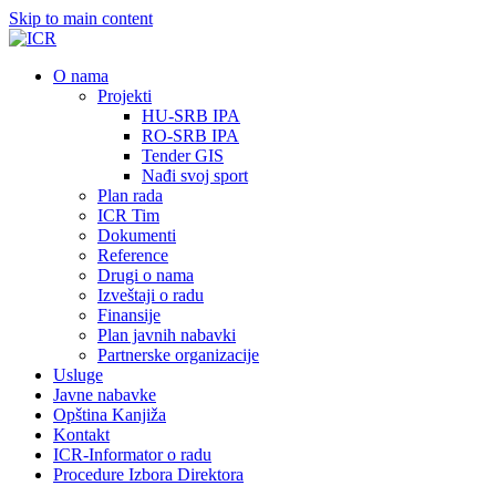
Skip to main content
О nama
Projekti
HU-SRB IPA
RO-SRB IPA
Tender GIS
Nađi svoj sport
Plan rada
ICR Tim
Dokumenti
Reference
Drugi o nama
Izveštaji o radu
Finansije
Plan javnih nabavki
Partnerske organizacije
Usluge
Javne nabavke
Opština Kanjiža
Kontakt
ICR-Informator o radu
Procedure Izbora Direktora