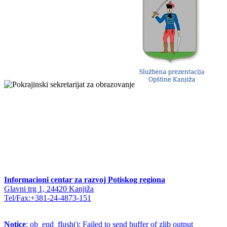
Informacioni centar za razvoj Potiskog regiona
Glavni trg 1, 24420 Kanjiža
Tel/Fax:+381-24-4873-151
Notice
: ob_end_flush(): Failed to send buffer of zlib output