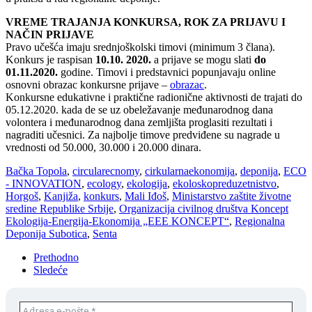
VREME TRAJANJA KONKURSA, ROK ZA PRIJAVU I
NAČIN PRIJAVE
Pravo učešća imaju srednjoškolski timovi (minimum 3 člana).
Konkurs je raspisan
10.10. 2020.
a prijave se mogu slati
do
01.11.2020.
godine. Timovi i predstavnici popunjavaju online
osnovni obrazac konkursne prijave –
obrazac
.
Konkursne edukativne i praktične radionične aktivnosti de trajati do
05.12.2020. kada de se uz obeležavanje međunarodnog dana
volontera i međunarodnog dana zemljišta proglasiti rezultati i
nagraditi učesnici. Za najbolje timove predviđene su nagrade u
vrednosti od 50.000, 30.000 i 20.000 dinara.
Bačka Topola
,
circularecnomy
,
cirkularnaekonomija
,
deponija
,
ECO
- INNOVATION
,
ecology
,
ekologija
,
ekoloskopreduzetnistvo
,
Horgoš
,
Kanjiža
,
konkurs
,
Mali Iđoš
,
Ministarstvo zaštite životne
sredine Republike Srbije
,
Organizacija civilnog društva Koncept
Ekologija-Energija-Ekonomija „EEE KONCEPT“
,
Regionalna
Deponija Subotica
,
Senta
Prethodno
Sledeće