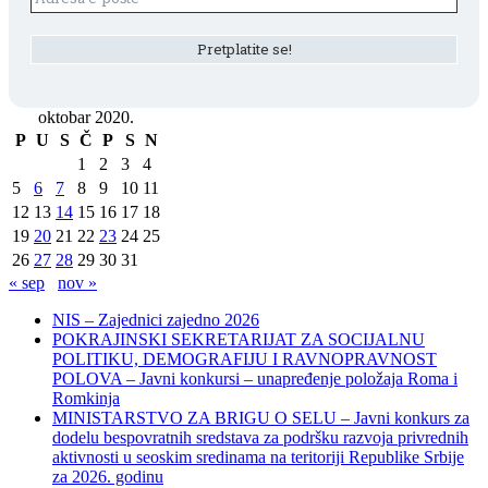
oktobar 2020.
P
U
S
Č
P
S
N
1
2
3
4
5
6
7
8
9
10
11
12
13
14
15
16
17
18
19
20
21
22
23
24
25
26
27
28
29
30
31
« sep
nov »
NIS – Zajednici zajedno 2026
POKRAJINSKI SEKRETARIJAT ZA SOCIJALNU
POLITIKU, DEMOGRAFIJU I RAVNOPRAVNOST
POLOVA – Javni konkursi – unapređenje položaja Roma i
Romkinja
MINISTARSTVO ZA BRIGU O SELU – Javni konkurs za
dodelu bespovratnih sredstava za podršku razvoja privrednih
aktivnosti u seoskim sredinama na teritoriji Republike Srbije
za 2026. godinu