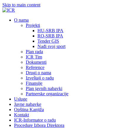
Skip to main content
О nama
Projekti
HU-SRB IPA
RO-SRB IPA
Tender GIS
Nađi svoj sport
Plan rada
ICR Tim
Dokumenti
Reference
Drugi o nama
Izveštaji o radu
Finansije
Plan javnih nabavki
Partnerske organizacije
Usluge
Javne nabavke
Opština Kanjiža
Kontakt
ICR-Informator o radu
Procedure Izbora Direktora