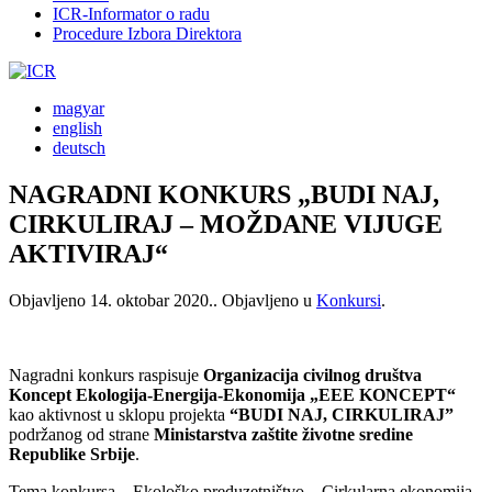
ICR-Informator o radu
Procedure Izbora Direktora
magyar
english
deutsch
NAGRADNI KONKURS „BUDI NAJ,
CIRKULIRAJ – MOŽDANE VIJUGE
AKTIVIRAJ“
Objavljeno
14. oktobar 2020.
. Objavljeno u
Konkursi
.
Nagradni konkurs raspisuje
Organizacija civilnog društva
Koncept Ekologija-Energija-Ekonomija „EEE KONCEPT“
kao aktivnost u sklopu projekta
“BUDI NAJ, CIRKULIRAJ”
podržanog od strane
Ministarstva zaštite životne sredine
Republike Srbije
.
Tema konkursa – Ekološko preduzetništvo – Cirkularna ekonomija