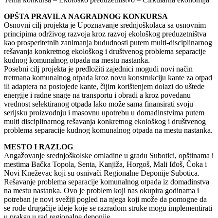
OPŠTA PRAVILA NAGRADNOG KONKURSA
Osnovni cilj projekta je Upoznavanje srednjoškolaca sa osnovnim
principima održivog razvoja kroz razvoj ekološkog preduzetništva
kao prosperitetnih zanimanja bududnosti putem multi-disciplinarnog
rešavanja konkretnog ekološkog i društvenog problema separacije
kudnog komunalnog otpada na mestu nastanka.
Posebni cilj projekta je predložiti zajednici mogudi novi način
tretmana komunalnog otpada kroz novu konstrukciju kante za otpad
ili adaptera na postojede kante, čijim korištenjem dolazi do uštede
energije i radne snage na transportu i obradi a kroz povedanu
vrednost selektiranog otpada lako može sama finansirati svoju
serijsku proizvodnju i masovnu upotrebu u domadinstvima putem
multi disciplinarnog rešavanja konkretnog ekološkog i društvenog
problema separacije kudnog komunalnog otpada na mestu nastanka.
MESTO I RAZLOG
Angažovanje srednjoškolske omladine u gradu Subotici, opštinama i
mestima Bačka Topola, Senta, Kanjiža, Horgoš, Mali Iđoš, Čoka i
Novi Kneževac koji su osnivači Regionalne Deponije Subotica.
Rešavanje problema separacije komunalnog otpada iz domadinstva
na mestu nastanka. Ovo je problem koji nas okupira godinama i
potreban je novi svežiji pogled na njega koji može da pomogne da
se rode drugačije ideje koje se razradom struke mogu implementirati
u praksu u rad regionalne deponije.