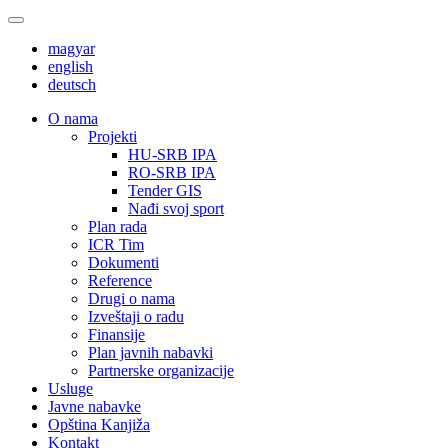
magyar
english
deutsch
О nama
Projekti
HU-SRB IPA
RO-SRB IPA
Tender GIS
Nađi svoj sport
Plan rada
ICR Tim
Dokumenti
Reference
Drugi o nama
Izveštaji o radu
Finansije
Plan javnih nabavki
Partnerske organizacije
Usluge
Javne nabavke
Opština Kanjiža
Kontakt