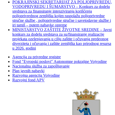
POKRAJINSKI SEKRETARIJAT ZA POLJOPRIVREDU,
VODOPRIVREDU I ŠUMARSTVO – Konkurs za dodelu
sredstava za finansiranje intenziviranja korišćenja
poljoprivrednog zemljišta kojim raspolažu poljoprivredne
stručne službe , poljoprivredne stručne i savetodavne službe i
iri tamiš ‒ putem nabavke opreme
MINISTARSTVO ZAŠTITE ŽIVOTNE SREDINE – Javni
konkurs za dodelu sredstava za su/finansiranje realizacije
projekata ozelenjavanja u cilju zaštite i očuvanja predeonog
diverziteta i očuvanja i zaštite zemljišta kao prirodnog resursa
u 2026. godini
Agencija za privredne registre
Fond "Evropski poslovi" Autonomne pokrajine Vojvodine
Nacionalna služba za zapošljavanje
Plan javnih nabavki
Razvojna agencija Vojvodine
Razvojni fond APV