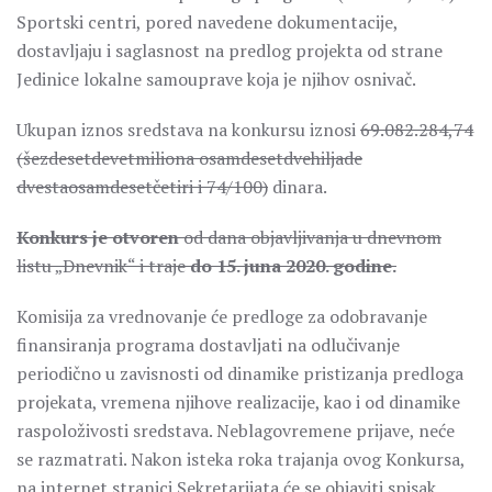
Sportski centri, pored navedene dokumentacije,
dostavljaju i saglasnost na predlog projekta od strane
Jedinice lokalne samouprave koja je njihov osnivač.
Ukupan iznos sredstava na konkursu iznosi
69.082.284,74
(šezdesetdevetmiliona osamdesetdvehiljade
dvestaosamdesetčetiri i 74/100)
dinara.
Konkurs je otvoren
od dana objavljivanja u dnevnom
listu „Dnevnik“ i traje
do 15. juna 2020. godine.
Komisija za vrednovanje će predloge za odobravanje
finansiranja programa dostavljati na odlučivanje
periodično u zavisnosti od dinamike pristizanja predloga
projekata, vremena njihove realizacije, kao i od dinamike
raspoloživosti sredstava. Neblagovremene prijave, neće
se razmatrati. Nakon isteka roka trajanja ovog Konkursa,
na internet stranici Sekretarijata će se objaviti spisak