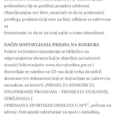
podnosilaca čiji su predlozi projekta odobreni.
Objavljivanjem ove liste, smatraće se da su podnosioci
predloga projekata koji nisu na listi, odbijeni sa zahtevom
za
finansiranje, te da su na ovaj način o tome obavešteni.
NAČIN DOSTAVLJANJA PRIJAVA NA KONKURS
Prijave na konkurs ispunjavaju se isključivo na
odgovarajućem obrascu koji je objavljen na Internet
stranici Sekretarijata: www.sio.vojvodina.gov.rs i
dostavljaju se zajedno sa CD-om (koji treba da sadrži
skenirane sve dokumente koji se dostavljaju uz zahtev) sa
naznakom na koverti „PRIJAVA ZA KONKURS ZA
FINANSIRANJE PROGRAMA – PROJEKATA IZGRADNJE,
ODRŽAVANJA I
OPREMANJA SPORTSKIH OBJEKATA U APV“, poštom na
adresu: Pokrajinski sekretarijat za sport i omladinu,