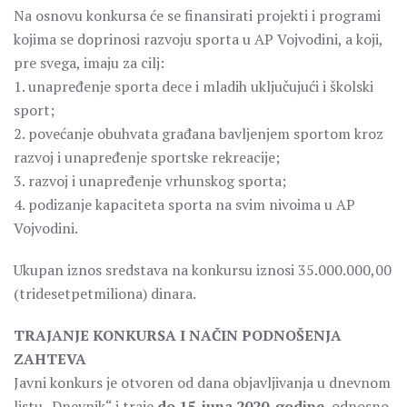
Na osnovu konkursa će se finansirati projekti i programi
kojima se doprinosi razvoju sporta u AP Vojvodini, a koji,
pre svega, imaju za cilj:
1. unapređenje sporta dece i mladih uključujući i školski
sport;
2. povećanje obuhvata građana bavljenjem sportom kroz
razvoj i unapređenje sportske rekreacije;
3. razvoj i unapređenje vrhunskog sporta;
4. podizanje kapaciteta sporta na svim nivoima u AP
Vojvodini.
Ukupan iznos sredstava na konkursu iznosi 35.000.000,00
(tridesetpetmiliona) dinara.
TRAJANJE KONKURSA I NAČIN PODNOŠENJA
ZAHTEVA
Javni konkurs je otvoren od dana objavljivanja u dnevnom
listu „Dnevnik“ i traje
do 15. juna 2020. godine
, odnosno