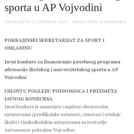
sporta u AP Vojvodini
OBJAVLJENO
3. FEBRUAR 2020.
. OBJAVLJENO U
KONKURSI
.
POKRAJINSKI SEKRETARIJAT ZA SPORT I
OMLADINU
Javni konkurs za finansiranje posebnog programa
afirmacije školskog i univerzitetskog sporta u AP
Vojvodini
USLOVI U POGLEDU PODNOSIOCA I PREDMETA
JAVNOG KONKURSA
Javni konkurs je namenjen vaspitno obrazovnim
ustanovama (predškolske ustanove, osnovne i srednje
škole) i visokoškolskim ustanovama sa teritorije
Autonomne pokrajine Vojvodine.