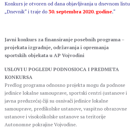
Konkurs je otvoren od dana objavljivanja u dnevnom listu
„Dnevnik“ i traje do
30. septembra 2020. godine
.
“
Javni konkurs za finansiranje posebnih programa –
projekata izgradnje, održavanja i opremanja
sportskih objekata u AP Vojvodini
USLOVI U POGLEDU PODNOSIOCA I PREDMETA
KONKURSA
Predlog programa odnosno projekta mogu da podnose
jedinice lokalne samouprave, sportski centri (ustanove i
javna preduzeća) čiji su osnivači jedinice lokalne
samouprave, predškolske ustanove, vaspitno obrazovne
ustanove i visokoškolske ustanove sa teritorije
Autonomne pokrajine Vojvodine.