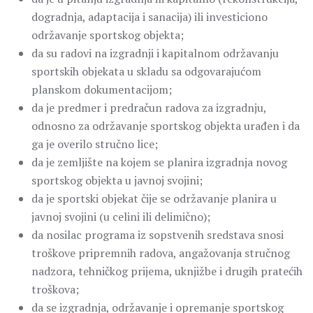
dogradnja, adaptacija i sanacija) ili investiciono
održavanje sportskog objekta;
da su radovi na izgradnji i kapitalnom održavanju
sportskih objekata u skladu sa odgovarajućom
planskom dokumentacijom;
da je predmer i predračun radova za izgradnju,
odnosno za održavanje sportskog objekta urađen i da
ga je overilo stručno lice;
da je zemljište na kojem se planira izgradnja novog
sportskog objekta u javnoj svojini;
da je sportski objekat čije se održavanje planira u
javnoj svojini (u celini ili delimično);
da nosilac programa iz sopstvenih sredstava snosi
troškove pripremnih radova, angažovanja stručnog
nadzora, tehničkog prijema, uknjižbe i drugih pratećih
troškova;
da se izgradnja, održavanje i opremanje sportskog