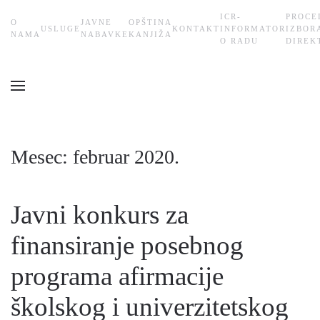
ICR-
PROCE
О
JAVNE
OPŠTINA
USLUGE
KONTAKT
INFORMATOR
IZBOR
Skip
NAMA
NABAVKE
KANJIŽA
O RADU
DIREK
to
main
content
Mesec:
februar 2020.
Javni konkurs za
finansiranje posebnog
programa afirmacije
školskog i univerzitetskog