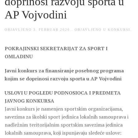
doprinosi razvoju sporta u
AP Vojvodini
OBJAVLJENO
3. FEBRUAR 2020.
. OBJAVLJENO U
KONKURSI
.
POKRAJINSKI SEKRETARIJAT ZA SPORT I
OMLADINU
Javni konkurs za finansiranje posebnog programa
kojim se doprinosi razvoju sporta u AP Vojvodini
USLOVI U POGLEDU PODNOSIOCA I PREDMETA
JAVNOG KONKURSA
Javni konkurs je namenjen sportskim organizacijama,
savezima za školski sport jedinica lokalnih samouprava i
nadležnim teritorijalnim sportskim savezima jedinica
lokalnih samouprava, koji ispunjavaju sledeće uslove: