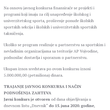
Na osnovu javnog konkursa finansiraće se projekti i
programi koji imaju za cilj unapređenje školskog i
univerzitetskog sporta, proširenje ponude školskih
sportskih sekcija i školskih i univerzitetskih sportskih
takmičenja.
Ukoliko se program realizuje u partnerstvu sa sportskim i
nevladinim organizacijama sa teritorije AP Vojvodine,
podnosilac dostavlja i sporazum o partnerstvu.
Ukupan iznos sredstava po ovom konkursu iznosi
5.000.000,00 (petmiliona) dinara.
TRAJANJE JAVNOG KONKURSA I NAČIN
PODNOŠENJA ZAHTEVA
Javni konkurs je otvoren
od dana objavljivanja u
dnevnom listu „Dnevnik“
do 15. juna 2020. godine
,