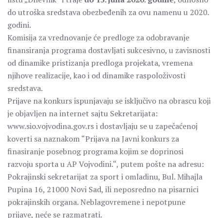
do utroška sredstava obezbeđenih za ovu namenu u 2020.
godini.
Komisija za vrednovanje će predloge za odobravanje
finansiranja programa dostavljati sukcesivno, u zavisnosti
od dinamike pristizanja predloga projekata, vremena
njihove realizacije, kao i od dinamike raspoloživosti
sredstava.
Prijave na konkurs ispunjavaju se isključivo na obrascu koji
je objavljen na internet sajtu Sekretarijata:
www.sio.vojvodina.gov.rs i dostavljaju se u zapečaćenoj
koverti sa naznakom “Prijava na Javni konkurs za
finasiranje posebnog programa kojim se doprinosi
razvoju sporta u AP Vojvodini.“, putem pošte na adresu:
Pokrajinski sekretarijat za sport i omladinu, Bul. Mihajla
Pupina 16, 21000 Novi Sad, ili neposredno na pisarnici
pokrajinskih organa. Neblagovremene i nepotpune
prijave, neće se razmatrati.