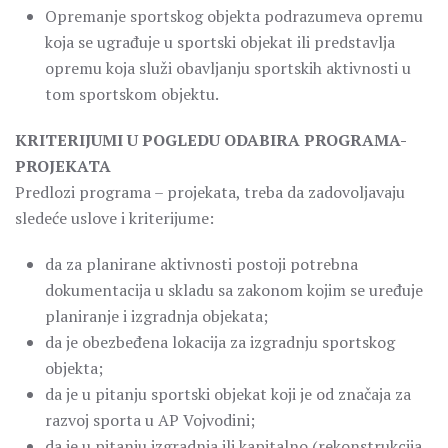
Opremanje sportskog objekta podrazumeva opremu
koja se ugrađuje u sportski objekat ili predstavlja
opremu koja služi obavljanju sportskih aktivnosti u
tom sportskom objektu.
KRITERIJUMI U POGLEDU ODABIRA PROGRAMA-
PROJEKATA
Predlozi programa – projekata, treba da zadovoljavaju
sledeće uslove i kriterijume:
da za planirane aktivnosti postoji potrebna
dokumentacija u skladu sa zakonom kojim se uređuje
planiranje i izgradnja objekata;
da je obezbeđena lokacija za izgradnju sportskog
objekta;
da je u pitanju sportski objekat koji je od značaja za
razvoj sporta u AP Vojvodini;
da je u pitanju izgradnja ili kapitalno (rekonstrukcija,