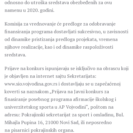
odnosno do utroška sredstava obezbeđenih za ovu
namenu u 2020. godini.
Komisija za vrednovanje će predloge za odobravanje
finansiranja programa dostavljati sukcesivno, u zavisnosti
od dinamike pristizanja predloga projekata, vremena
njihove realizacije, kao i od dinamike raspoloživosti
sredstava.
Prijave na konkurs ispunjavaju se isključivo na obrascu koji
je objavljen na internet sajtu Sekretarijata:
www.sio.vojvodina.gov.rs i dostavljaju se u zapečaćenoj
koverti sa naznakom „Prijava na Javni konkurs za
finasiranje posebnog programa afirmacije školskog i
univerzitetskog sporta u AP Vojvodini“, poštom na
adresu: Pokrajinski sekretarijat za sport i omladinu, Bul.
Mihajla Pupina 16, 21000 Novi Sad, ili neposredno
na pisarnici pokrajinskih organa.