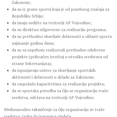
Zakonom;
da su iz grane sporta koja je od posebnog značaja za
Republiku Srbiju;
da imaju sedište na teritoriji AP Vojvodine;
da su direktno odgovorne za realizaciju programa;
da su prethodno obavljale delatnosti u oblasti sporta
najmanje godinu dana;
da su sa uspehom realizovali prethodne odobrene
projekte (prihvaćen izveštaj o utrošku sredstava od
strane Sekretarijata);
da ispunjavaju uslove za obavljanje sportskih
aktivnosti i delatnosti u skladu sa Zakonom;
da raspolažu kapacitetima za realizaciju projekta;
da se sportska priredba za čiju se organizaciju traže
sredstva, održava na teritoriji AP Vojvodine.
Međunarodno takmičenje za čiju organizaciju se traže
sredstva, treba da ispunjava sledeće