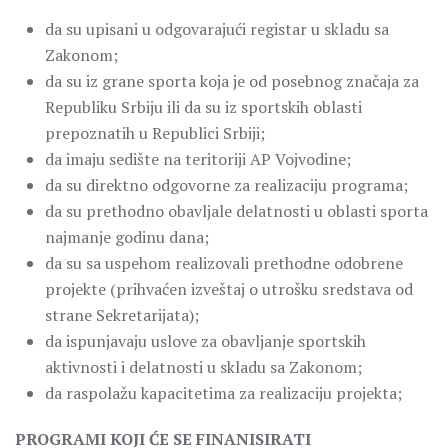
da su upisani u odgovarajući registar u skladu sa
Zakonom;
da su iz grane sporta koja je od posebnog značaja za
Republiku Srbiju ili da su iz sportskih oblasti
prepoznatih u Republici Srbiji;
da imaju sedište na teritoriji AP Vojvodine;
da su direktno odgovorne za realizaciju programa;
da su prethodno obavljale delatnosti u oblasti sporta
najmanje godinu dana;
da su sa uspehom realizovali prethodne odobrene
projekte (prihvaćen izveštaj o utrošku sredstava od
strane Sekretarijata);
da ispunjavaju uslove za obavljanje sportskih
aktivnosti i delatnosti u skladu sa Zakonom;
da raspolažu kapacitetima za realizaciju projekta;
PROGRAMI KOJI ĆE SE FINANISIRATI