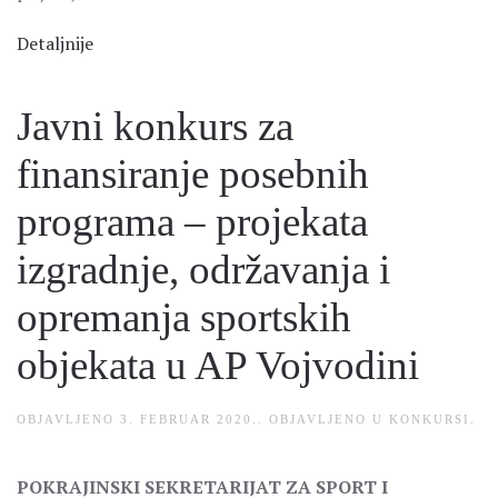
Detaljnije
Javni konkurs za
finansiranje posebnih
programa – projekata
izgradnje, održavanja i
opremanja sportskih
objekata u AP Vojvodini
OBJAVLJENO
3. FEBRUAR 2020.
. OBJAVLJENO U
KONKURSI
.
POKRAJINSKI SEKRETARIJAT ZA SPORT I