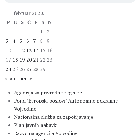
februar 2020.
P
U
S
Č
P
S
N
1
2
3
4
5
6
7
8
9
10
11
12
13
14
15
16
17
18
19
20
21
22
23
24
25
26
27
28
29
« jan
mar »
Agencija za privredne registre
Fond "Evropski poslovi" Autonomne pokrajine
Vojvodine
Nacionalna služba za zapošljavanje
Plan javnih nabavki
Razvojna agencija Vojvodine