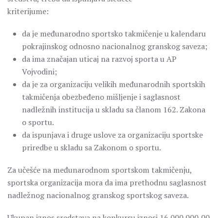
kriterijume:
da je međunarodno sportsko takmičenje u kalendaru
pokrajinskog odnosno nacionalnog granskog saveza;
da ima značajan uticaj na razvoj sporta u AP
Vojvodini;
da je za organizaciju velikih međunarodnih sportskih
takmičenja obezbeđeno mišljenje i saglasnost
nadležnih institucija u skladu sa članom 162. Zakona
o sportu.
da ispunjava i druge uslove za organizaciju sportske
priredbe u skladu sa Zakonom o sportu.
Za učešće na međunarodnom sportskom takmičenju,
sportska organizacija mora da ima prethodnu saglasnost
nadležnog nacionalnog granskog sportskog saveza.
Ukupan iznos sredstava na konkursu iznosi 16.000.000,00