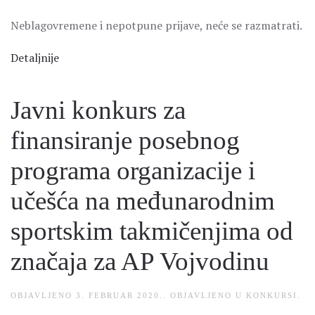
Neblagovremene i nepotpune prijave, neće se razmatrati.
Detaljnije
Javni konkurs za
finansiranje posebnog
programa organizacije i
učešća na međunarodnim
sportskim takmičenjima od
značaja za AP Vojvodinu
OBJAVLJENO
3. FEBRUAR 2020.
. OBJAVLJENO U
KONKURSI
.