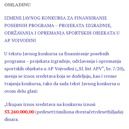
OMLADINU
IZMENE JAVNOG KONKURSA ZA FINANSIRANJE
POSEBNIH PROGRAMA – PROJEKATA IZGRADNJE,
ODRŽAVANJA I OPREMANJA SPORTSKIH OBJEKATA U
AP VOJVODINI
U tekstu Javnog konkursa za finansiranje posebnih
programa – projekata izgradnje, održavanja i opremanja
sportskih objekata u AP Vojvodini („Sl. list APV“, br. 7/20),
menja se iznos sredstava koja se dodeljuju, kao i vreme
trajanja konkursa, tako da sada tekst Javnog konkursa u
ovom delu glasi:
„Ukupan iznos sredstava na konkursu iznosi
53.240.000,00
(
pedesettrimiliona dvestačetrdesethiljada)
dinara.