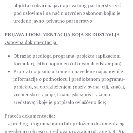
objekta u okvirima javnoprivatnog partnerstva vrši
pod uslovima i na način utvrđen zakonom kojim je
uređeno javno-privatno partnerstvo;
PRIJAVA I DOKUMENTACIJA KOJA SE DOSTAVLJA
Osnovna dokumentacija:
Obrazac predloga programa-projekta (aplikacioni
formular), čitko popunjen (otkucan ili odštampan).
Propratno pismo u kome su navedene najosnovnije
informacije o podnosiocu i predloženom programu-
projektu, sa obrazloženjem (naziv, svrha, cilj, značaj,
vremensko trajanje, finansijski iznos traženih
sredstava) i koje je potpisalo ovlašćeno lice;
Prateća dokumentacija:
Uz predlog programa mora biti priložena dokumentacija
navedena u obrascu predloga programa (strane 7, 8 i 9).