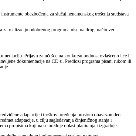
ve instrumente obezbeđenja za slučaj nenamenskog trošenja sredstava
tva za realizaciju odobrenog programa nisu na drugi način već
umentaciju. Prijavu za učešće na konkursu podnosi ovlašćeno lice i
stavljene dokumentacije na CD-u. Predlozi programa pisani rukom ili
anje.
edviđene adaptacije i troškovi uređenja prostora obavezan deo
edmet adaptacije, u cilju sagledavanja činjeničnog stanja i
ema propisima kojima se uređuje oblast planiranja i izgradnje.
asno definisane uloge i odgovornosti svakog partnera.