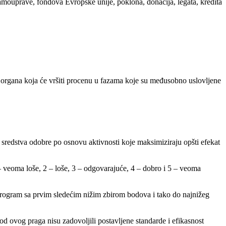
samouprave, fondova Evropske unije, poklona, donacija, legata, kredita
 organa koja će vršiti procenu u fazama koje su međusobno uslovljene
sredstva odobre po osnovu aktivnosti koje maksimiziraju opšti efekat
– veoma loše, 2 – loše, 3 – odgovarajuće, 4 – dobro i 5 – veoma
 program sa prvim sledećim nižim zbirom bodova i tako do najnižeg
d ovog praga nisu zadovoljili postavljene standarde i efikasnost