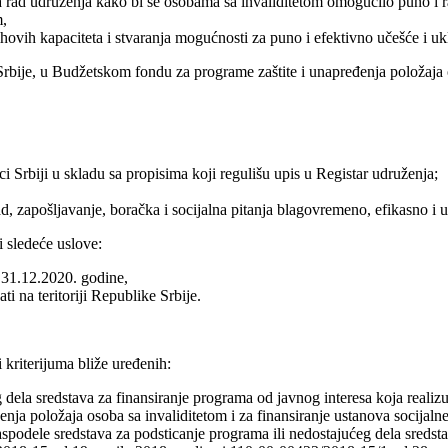
a rad udruženja kako bi se osobama sa invaliditetom omogućilo puno i 
m,
hovih kapaciteta i stvaranja mogućnosti za puno i efektivno učešće i uk
rbije, u Budžetskom fondu za programe zaštite i unapređenja položaja
i Srbiji u skladu sa propisima koji regulišu upis u Registar udruženja;
, zapošljavanje, boračka i socijalna pitanja blagovremeno, efikasno i u 
 sledeće uslove:
 31.12.2020. godine,
i na teritoriji Republike Srbije.
kriterijuma bliže uređenih:
dela sredstava za finansiranje programa od javnog interesa koja realizu
nja položaja osoba sa invaliditetom i za finansiranje ustanova socijalne 
podele sredstava za podsticanje programa ili nedostajućeg dela sredstav