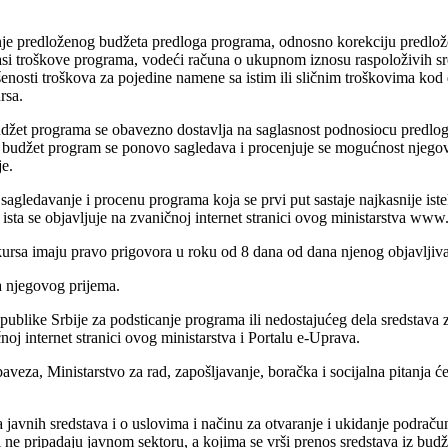
nje predloženog budžeta predloga programa, odnosno korekciju predlož
glasi troškove programa, vodeći računa o ukupnom iznosu raspoloživih sr
enosti troškova za pojedine namene sa istim ili sličnim troškovima ko
rsa.
udžet programa se obavezno dostavlja na saglasnost podnosiocu predlog
i budžet program se ponovo sagledava i procenjuje se mogućnost njegov
je.
sagledavanje i procenu programa koja se prvi put sastaje najkasnije is
 ista se objavljuje na zvaničnoj internet stranici ovog ministarstva w
kursa imaju pravo prigovora u roku od 8 dana od dana njenog objavljiva
 njegovog prijema.
ublike Srbije za podsticanje programa ili nedostajućeg dela sredstava
noj internet stranici ovog ministarstva i Portalu e-Uprava.
eza, Ministarstvo za rad, zapošljavanje, boračka i socijalna pitanja će
a javnih sredstava i o uslovima i načinu za otvaranje i ukidanje podra
oji ne pripadaju javnom sektoru, a kojima se vrši prenos sredstava iz b