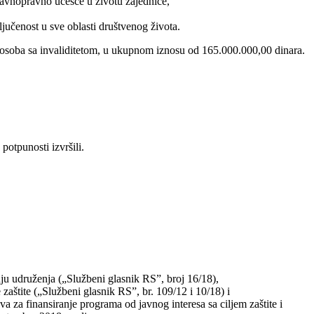
ravnopravno učešće u životu zajednice,
ljučenost u sve oblasti društvenog života.
 osoba sa invaliditetom, u ukupnom iznosu od 165.000.000,00 dinara.
potpunosti izvršili.
ju udruženja („Službeni glasnik RS”, broj 16/18),
zaštite („Službeni glasnik RS”, br. 109/12 i 10/18) i
a za finansiranje programa od javnog interesa sa ciljem zaštite i