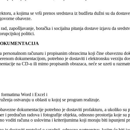
ektoru, a kojima se vrši prenos sredstava iz budžeta dužni su da dosta
ugovorne obaveze.
rad, zapošljavanje, boračka i socijalna pitanja dostave izjavu da sreds
rupcijskoj politici.
 DOKUMENTACIJA
 na personalnom računaru i propisanim obrascima koji čine obaveznu dok
erenom dokumentacijom, potrebno je dostaviti i elektronsku verziju do
entacije na CD-u ili mimo propisanih obrazaca, neće se uzeti u razmatr
u formatima Word i Excel i
uženja ostvaruju u oblasti u kojoj se program realizuje.
ezne dokumentacije potrebno je dostaviti profakturu, a ukoliko su pr
i predračun radova i fotografije objekta, odnosno prostorija koje su pr
voditi računa o uslovima i kriterijumima koji moraju biti ispunjeni pr
 je dostaviti protokol o saradnji, odnosno partnerstvu, kojim će biti j