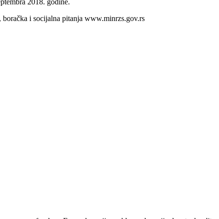
eptembra 2018. godine.
e, boračka i socijalna pitanja www.minrzs.gov.rs