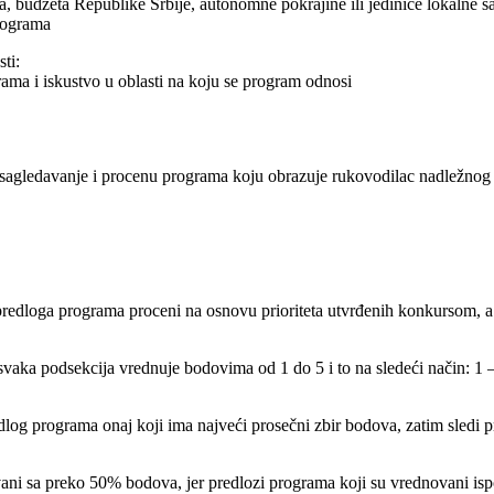
da, budžeta Republike Srbije, autonomne pokrajine ili jedinice lokalne 
programa
ti:
grama i iskustvo u oblasti na koju se program odnosi
a sagledavanje i procenu programa koju obrazuje rukovodilac nadležnog
predloga programa proceni na osnovu prioriteta utvrđenih konkursom, a 
 svaka podsekcija vrednuje bodovima od 1 do 5 i to na sledeći način: 1 
edlog programa onaj koji ima najveći prosečni zbir bodova, zatim sledi
ani sa preko 50% bodova, jer predlozi programa koji su vrednovani ispo