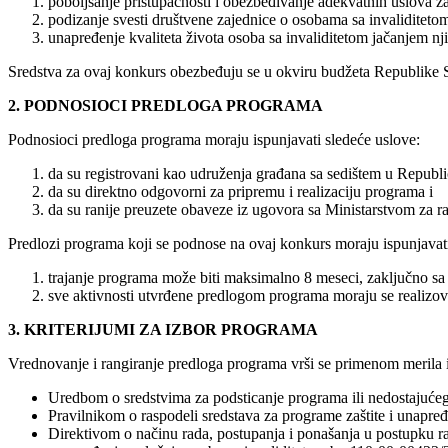
poboljšanje pristupačnosti i obezbeđivanje adekvatnih uslova z
podizanje svesti društvene zajednice o osobama sa invaliditeto
unapređenje kvaliteta života osoba sa invaliditetom jačanjem nji
Sredstva za ovaj konkurs obezbeđuju se u okviru budžeta Republike S
2. PODNOSIOCI PREDLOGA PROGRAMA
Podnosioci predloga programa moraju ispunjavati sledeće uslove:
da su registrovani kao udruženja građana sa sedištem u Republic
da su direktno odgovorni za pripremu i realizaciju programa i
da su ranije preuzete obaveze iz ugovora sa Ministarstvom za rad
Predlozi programa koji se podnose na ovaj konkurs moraju ispunjavati
trajanje programa može biti maksimalno 8 meseci, zaključno sa
sve aktivnosti utvrđene predlogom programa moraju se realizovat
3. KRITERIJUMI ZA IZBOR PROGRAMA
Vrednovanje i rangiranje predloga programa vrši se primenom merila i 
Uredbom o sredstvima za podsticanje programa ili nedostajućeg 
Pravilnikom o raspodeli sredstava za programe zaštite i unapređe
Direktivom o načinu rada, postupanja i ponašanja u postupku ras