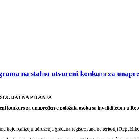
rama na stalno otvoreni konkurs za unapređ
 SOCIJALNA PITANJA
i konkurs za unapređenje položaja osoba sa invaliditetom u Repub
a koje realizuju udruženja građana registrovana na teritoriji Republike 