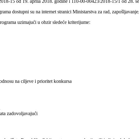
/2018-15 od 19. aprila 2018. godine i 110-00-00423/2018-15/1 od 28. s
rama dostupni su na internet stranici Ministarstva za rad, zapošljavanj
ograma uzimajući u obzir sledeće kriterijume:
dnosu na ciljeve i prioritet konkursa
a
tata zadovoljavajući