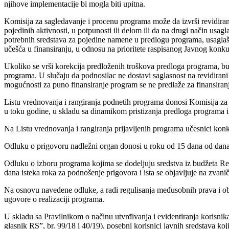
njihove implementacije bi mogla biti upitna.
Komisija za sagledavanje i procenu programa može da izvrši revidira
pojedinih aktivnosti, u potpunosti ili delom ili da na drugi način usa
potrebnih sredstava za pojedine namene u predlogu programa, usaglaš
učešća u finansiranju, u odnosu na prioritete raspisanog Javnog konku
Ukoliko se vrši korekcija predloženih troškova predloga programa, b
programa. U slučaju da podnosilac ne dostavi saglasnost na revidiran
mogućnosti za puno finansiranje program se ne predlaže za finansiran
Listu vrednovanja i rangiranja podnetih programa donosi Komisija za 
u toku godine, u skladu sa dinamikom pristizanja predloga programa i
Na Listu vrednovanja i rangiranja prijavljenih programa učesnici kon
Odluku o prigovoru nadležni organ donosi u roku od 15 dana od dana
Odluku o izboru programa kojima se dodeljuju sredstva iz budžeta Rep
dana isteka roka za podnošenje prigovora i ista se objavljuje na zvanič
Na osnovu navedene odluke, a radi regulisanja međusobnih prava i obav
ugovore o realizaciji programa.
U skladu sa Pravilnikom o načinu utvrđivanja i evidentiranja korisnik
glasnik RS”, br. 99/18 i 40/19), posebni korisnici javnih sredstava k