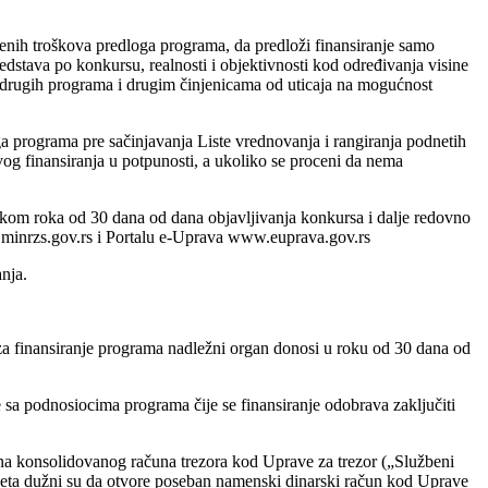
enih troškova predloga programa, da predloži finansiranje samo
edstava po konkursu, realnosti i objektivnosti kod određivanja visine
d drugih programa i drugim činjenicama od uticaja na mogućnost
a programa pre sačinjavanja Liste vrednovanja i rangiranja podnetih
og finansiranja u potpunosti, a ukoliko se proceni da nema
tekom roka od 30 dana od dana objavljivanja konkursa i dalje redovno
ww.minrzs.gov.rs i Portalu e-Uprava www.euprava.gov.rs
nja.
 za finansiranje programa nadležni organ donosi u roku od 30 dana od
 sa podnosiocima programa čije se finansiranje odobrava zaključiti
čuna konsolidovanog računa trezora kod Uprave za trezor („Službeni
udžeta dužni su da otvore poseban namenski dinarski račun kod Uprave