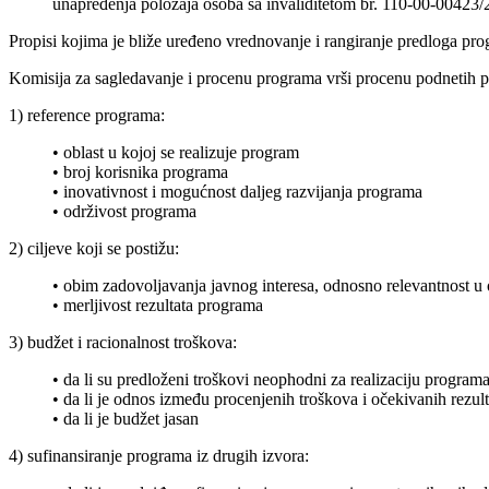
unapređenja položaja osoba sa invaliditetom br. 110-00-00423
Propisi kojima je bliže uređeno vrednovanje i rangiranje predloga prog
Komisija za sagledavanje i procenu programa vrši procenu podnetih pr
1) reference programa:
• oblast u kojoj se realizuje program
• broj korisnika programa
• inovativnost i mogućnost daljeg razvijanja programa
• održivost programa
2) ciljeve koji se postižu:
• obim zadovoljavanja javnog interesa, odnosno relevantnost u o
• merljivost rezultata programa
3) budžet i racionalnost troškova:
• da li su predloženi troškovi neophodni za realizaciju program
• da li je odnos između procenjenih troškova i očekivanih rezul
• da li je budžet jasan
4) sufinansiranje programa iz drugih izvora: