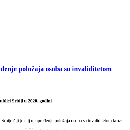
enje položaja osoba sa invaliditetom
lici Srbiji u 2020. godini
Srbije čiji je cilj unapređenje položaja osoba sa invaliditetom kroz: