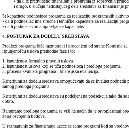
• da li je predviđeno finansiranje programa iz sopstvenih priho
i drugo, u slučaju nedostajućeg dela sredstava za finansiranje 
5) kapacitete podnosioca programa za realizaciju programskih aktivnos
• da li podnosilac ima stručne i tehničke kapacitete za realizaciju pro
• da li podnosilac ima upravljačke kapacitete.
4. POSTUPAK ZA DODELU SREDSTAVA
Predlozi programa biće razmotreni i procenjeni od strane Komisije z
ispunjenošću uslova prethodne faze i to:
1. ispunjenost formalno pravnih uslova
2. ispunjenost uslova koji se tiču podnosioca i predloga programa
3. procena kvaliteta programa i finansijska evaluacija.
Kriterijumi za dodelu sredstava omogućavaju da se kvalitet podnetih 
samog predloga programa.
Kriterijumi za dodelu sredstava su podeljeni na podsekcije tako da se
dobro.
Rangiranje predloga programa se vrši na način da je prvoplasirani pr
zbira osvojenih bodova.
U razmatranje za finansiranje uzeće se samo programi koji su vrednov