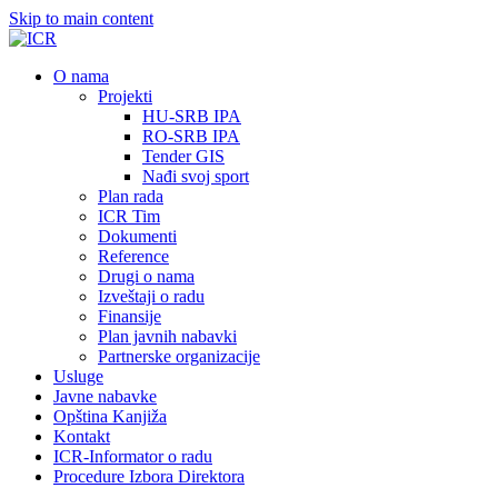
Skip to main content
О nama
Projekti
HU-SRB IPA
RO-SRB IPA
Tender GIS
Nađi svoj sport
Plan rada
ICR Tim
Dokumenti
Reference
Drugi o nama
Izveštaji o radu
Finansije
Plan javnih nabavki
Partnerske organizacije
Usluge
Javne nabavke
Opština Kanjiža
Kontakt
ICR-Informator o radu
Procedure Izbora Direktora