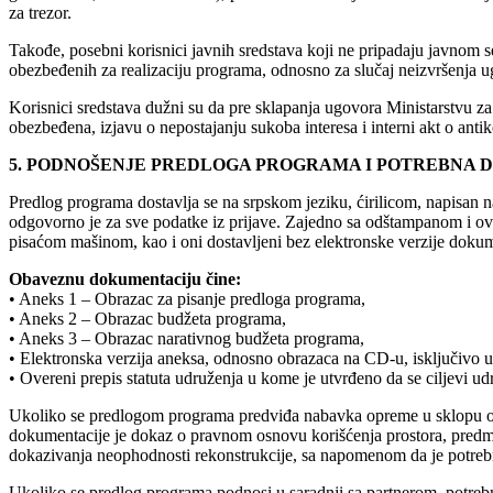
za trezor.
Takođe, posebni korisnici javnih sredstava koji ne pripadaju javnom s
obezbeđenih za realizaciju programa, odnosno za slučaj neizvršenja 
Korisnici sredstava dužni su da pre sklapanja ugovora Ministarstvu za 
obezbeđena, izjavu o nepostajanju sukoba interesa i interni akt o antiko
5. PODNOŠENJE PREDLOGA PROGRAMA I POTREBNA
Predlog programa dostavlja se na srpskom jeziku, ćirilicom, napisan
odgovorno je za sve podatke iz prijave. Zajedno sa odštampanom i ov
pisaćom mašinom, kao i oni dostavljeni bez elektronske verzije dokum
Obaveznu dokumentaciju čine:
• Aneks 1 – Obrazac za pisanje predloga programa,
• Aneks 2 – Obrazac budžeta programa,
• Aneks 3 – Obrazac narativnog budžeta programa,
• Elektronska verzija aneksa, odnosno obrazaca na CD-u, isključivo 
• Overeni prepis statuta udruženja u kome je utvrđeno da se ciljevi udr
Ukoliko se predlogom programa predviđa nabavka opreme u sklopu obav
dokumentacije je dokaz o pravnom osnovu korišćenja prostora, predmer 
dokazivanja neophodnosti rekonstrukcije, sa napomenom da je potrebno 
Ukoliko se predlog programa podnosi u saradnji sa partnerom, potrebno