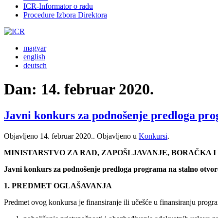
ICR-Informator o radu
Procedure Izbora Direktora
magyar
english
deutsch
Dan:
14. februar 2020.
Javni konkurs za podnošenje predloga prog
Objavljeno
14. februar 2020.
. Objavljeno u
Konkursi
.
MINISTARSTVO ZA RAD, ZAPOŠLJAVANJE, BORAČKA I
Javni konkurs za podnošenje predloga programa na stalno otvoren
1. PREDMET OGLAŠAVANJA
Predmet ovog konkursa je finansiranje ili učešće u finansiranju program