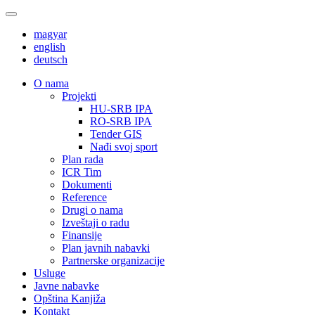
magyar
english
deutsch
О nama
Projekti
HU-SRB IPA
RO-SRB IPA
Tender GIS
Nađi svoj sport
Plan rada
ICR Tim
Dokumenti
Reference
Drugi o nama
Izveštaji o radu
Finansije
Plan javnih nabavki
Partnerske organizacije
Usluge
Javne nabavke
Opština Kanjiža
Kontakt