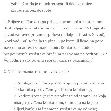
zabeležba da je nepokretnost ili deo okućnice
izgrađena bez dozvole
1. Prijave na Konkurs sa pripadajućom dokumentacijom
dostavljaju se u zatvorenoj koverti na adresu: Pokrajinski
zavod za ravnopravnost polova (u daljem tekstu: Zavod),
Novi Sad, Bul. Mihajla Pupina 6, poštom ili lično na gore
navedenu adresu sa naznakom „Konkurs za dodelu
bespovratnih sredstava bračnim parovima na teritoriji AP
Vojvodine za kupovinu seoskih kuća sa okućnicom“.
2. Neće se razmatrati prijave koje su:
1. Neblagovremene (prijave koje su podnete nakon
isteka roka predviđenog u tekstu konkursa);
2. Nedopuštene (prijave podnete od strane lica koja
nisu predviđena konkursom, odnosno na koja se
ciljevi konkursa i namena sredstava ne odnose);