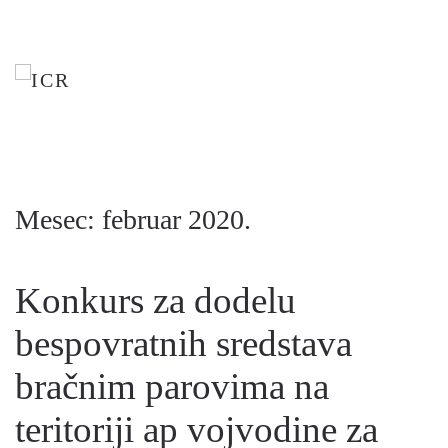
Skip
to
main
content
Mesec:
februar 2020.
Konkurs za dodelu
bespovratnih sredstava
bračnim parovima na
teritoriji ap vojvodine za