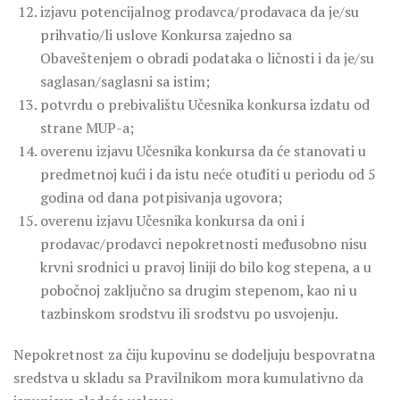
izjavu potencijalnog prodavca/prodavaca da je/su
prihvatio/li uslove Konkursa zajedno sa
Obaveštenjem o obradi podataka o ličnosti i da je/su
saglasan/saglasni sa istim;
potvrdu o prebivalištu Učesnika konkursa izdatu od
strane MUP-a;
overenu izjavu Učesnika konkursa da će stanovati u
predmetnoj kući i da istu neće otuđiti u periodu od 5
godina od dana potpisivanja ugovora;
overenu izjavu Učesnika konkursa da oni i
prodavac/prodavci nepokretnosti međusobno nisu
krvni srodnici u pravoj liniji do bilo kog stepena, a u
pobočnoj zaključno sa drugim stepenom, kao ni u
tazbinskom srodstvu ili srodstvu po usvojenju.
Nepokretnost za čiju kupovinu se dodeljuju bespovratna
sredstva u skladu sa Pravilnikom mora kumulativno da