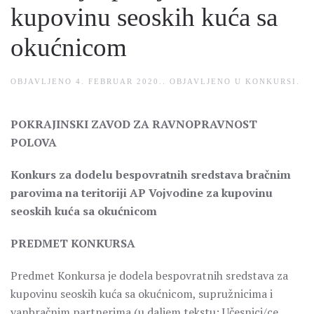
kupovinu seoskih kuća sa
okućnicom
OBJAVLJENO
4. FEBRUAR 2020.
. OBJAVLJENO U
KONKURSI
.
POKRAJINSKI ZAVOD ZA RAVNOPRAVNOST
POLOVA
Konkurs za dodelu bespovratnih sredstava bračnim
parovima na teritoriji AP Vojvodine za kupovinu
seoskih kuća sa okućnicom
PREDMET KONKURSA
Predmet Konkursa je dodela bespovratnih sredstava za
kupovinu seoskih kuća sa okućnicom, supružnicima i
vanbračnim partnerima (u daljem tekstu: Učesnici/ce