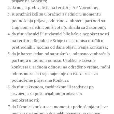
prijave na Konkurs;
da imaju prebivalište na teritoriji AP Vojvodine;
supružnici koji su u bračnoj zajednici u momentu
podnošenja prijave, odnosno vanbračni partneri sa
trajnijom zajednicom života (u skladu sa Zakonom);
da nisu vlasnici ili suvlasnici bilo kakve nepokretnosti
na teritoriji Republike Srbije i da istu nisu otuđili u
prethodnih 5 godina od dana objavljivanja Konkursa;
da je barem jedan od supružnika, odnosno vanbračnih
partnera u radnom odnosu. Ukoliko je Učesnik
konkursa u radnom odnosu na određeno vreme, radni
odnos mora da traje najmanje do isteka roka za
podnošenje prijava na Konkurs.
da nisu u krvnom, tazbinskom ili srodstvu po
usvojenju sa potencijalnim prodavcem
nepokretnosti;
da Učesnici konkursa u momentu podnošenja prijave
nemaju neizmirenih dospelih obaveza po osnovu