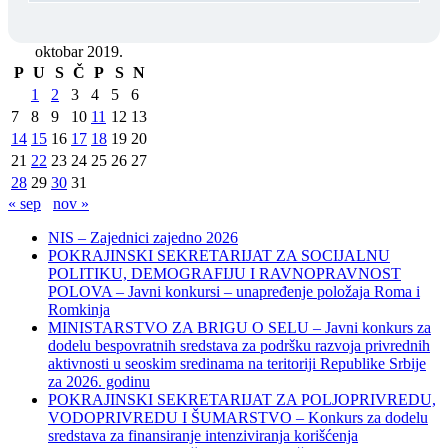
oktobar 2019.
P
U
S
Č
P
S
N
1
2
3
4
5
6
7
8
9
10
11
12
13
14
15
16
17
18
19
20
21
22
23
24
25
26
27
28
29
30
31
« sep
nov »
NIS – Zajednici zajedno 2026
POKRAJINSKI SEKRETARIJAT ZA SOCIJALNU
POLITIKU, DEMOGRAFIJU I RAVNOPRAVNOST
POLOVA – Javni konkursi – unapređenje položaja Roma i
Romkinja
MINISTARSTVO ZA BRIGU O SELU – Javni konkurs za
dodelu bespovratnih sredstava za podršku razvoja privrednih
aktivnosti u seoskim sredinama na teritoriji Republike Srbije
za 2026. godinu
POKRAJINSKI SEKRETARIJAT ZA POLJOPRIVREDU,
VODOPRIVREDU I ŠUMARSTVO – Konkurs za dodelu
sredstava za finansiranje intenziviranja korišćenja