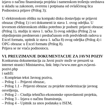
izjavu o načinu finansiranja projekta i namenskom trošenju sredstava
u skladu sa zakonom, overenu i potpisana od ovlašćenog lica
Podnosioca prijave (Prilog 3);
U elektronskom obliku na kompakt disku dostavljaju se prijavni
obrazac (Prilog 1) i svi dokumenti iz stava 1. ovog odeljka. U
izvornom elektronskom obliku potrebno je podneti: prijavni obrazac
(Prilog 1), studiju iz stava 1. tačka 3) ovog odeljka (Prilog 2) sa
objedinjenim predmerom i predračunom svih predviđenih radova u
Excel formatu, upitnik iz stava 1. tačka 8) ovog odeljka (Prilog 4) i
OPG obrazac u Excel formatu (Prilog 8).
Prijava se ne vraća podnosiocu.
VI. PREUZIMANJE DOKUMENTACIJE ZA JAVNI POZIV
Konkursna dokumentacija za Javni poziv može se preuzeti sa
internet stranici Ministarstva, link: http://www.mre.gov.rs/javni-
pozivi.php
i sadrži:
– Kompletan tekst Javnog poziva,
– Prilog 1 – Prijavni obrazac,
– Prilog 1.1 – Prijavni obrazac za projekte modernizacije javnog
osvetljenja,
– Prilog 2 – Ctudija tehničko-ekonomske opravdanosti projekta,
– Prilog 3 – Izjava o načinu finansiranja,
– Prilog 4 – Upitnik za unos podataka u ISEM,