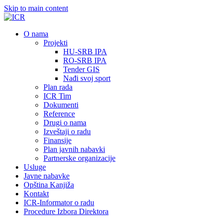
Skip to main content
О nama
Projekti
HU-SRB IPA
RO-SRB IPA
Tender GIS
Nađi svoj sport
Plan rada
ICR Tim
Dokumenti
Reference
Drugi o nama
Izveštaji o radu
Finansije
Plan javnih nabavki
Partnerske organizacije
Usluge
Javne nabavke
Opština Kanjiža
Kontakt
ICR-Informator o radu
Procedure Izbora Direktora