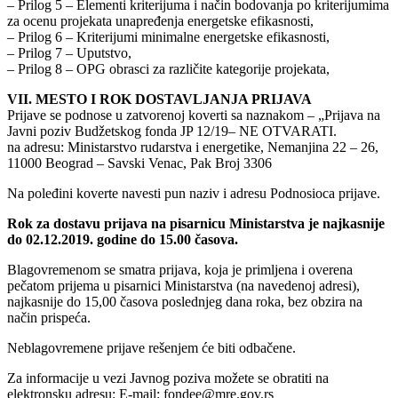
– Prilog 5 – Elementi kriterijuma i način bodovanja po kriterijumima
za ocenu projekata unapređenja energetske efikasnosti,
– Prilog 6 – Kriterijumi minimalne energetske efikasnosti,
– Prilog 7 – Uputstvo,
– Prilog 8 – OPG obrasci za različite kategorije projekata,
VII. MESTO I ROK DOSTAVLJANJA PRIJAVA
Prijave se podnose u zatvorenoj koverti sa naznakom – „Prijava na
Javni poziv Budžetskog fonda JP 12/19– NE OTVARATI.
na adresu: Ministarstvo rudarstva i energetike, Nemanjina 22 – 26,
11000 Beograd – Savski Venac, Pak Broj 3306
Na poleđini koverte navesti pun naziv i adresu Podnosioca prijave.
Rok za dostavu prijava na pisarnicu Ministarstva je najkasnije
do 02.12.2019. godine do 15.00 časova.
Blagovremenom se smatra prijava, koja je primljena i overena
pečatom prijema u pisarnici Ministarstva (na navedenoj adresi),
najkasnije do 15,00 časova poslednjeg dana roka, bez obzira na
način prispeća.
Neblagovremene prijave rešenjem će biti odbačene.
Za informacije u vezi Javnog poziva možete se obratiti na
elektronsku adresu: E-mail: fondee@mre.gov.rs