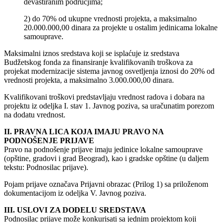
devastiranim područjima;
2) do 70% od ukupne vrednosti projekta, a maksimalno
20.000.000,00 dinara za projekte u ostalim jedinicama lokalne
samouprave.
Maksimalni iznos sredstava koji se isplaćuje iz sredstava
Budžetskog fonda za finansiranje kvalifikovanih troškova za
projekat modernizacije sistema javnog osvetljenja iznosi do 20% od
vrednosti projekta, a maksimalno 3.000.000,00 dinara.
Kvalifikovani troškovi predstavljaju vrednost radova i dobara na
projektu iz odeljka I. stav 1. Javnog poziva, sa uračunatim porezom
na dodatu vrednost.
II. PRAVNA LICA KOJA IMAJU PRAVO NA
PODNOŠENJE PRIJAVE
Pravo na podnošenje prijave imaju jedinice lokalne samouprave
(opštine, gradovi i grad Beograd), kao i gradske opštine (u daljem
tekstu: Podnosilac prijave).
Pojam prijave označava Prijavni obrazac (Prilog 1) sa priloženom
dokumentacijom iz odeljka V. Javnog poziva.
III. USLOVI ZA DODELU SREDSTAVA
Podnosilac prijave može konkurisati sa jednim projektom koji