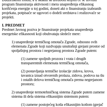
program finansiranja aktivnosti i mera unapređenja efikasnog
korišćenja energije u toj godini, doneti akt o finansiranju izabranih
projekata, potpisaće se ugovori o dodeli sredstava i realizovaće se
projekti.
I. PREDMET
Predmet Javnog poziva je finansiranje projekata unapređenja
energetske efikasnosti koji obuhvataju sledeće mere:
1) unapređenje termičkog omotača Zgrade, odnosno svih
elemenata Zgrade koji razdvajaju unutrašnji grejani prostor od
spoljašnjeg prostora i negrejanog prostora Zgrade putem:
(1) zamene spoljnih prozora i vrata i drugih
transparentnih elemenata termičkog omotača,
(2) postavljanja termičke izolacije zidova, krova,
tavanica iznad otvorenih prolaza, zidova, podova na tlu
i ostalih delova termičkog omotača prema negrejanom
prostoru;
2) unapređenje termotehničkog sistema Zgrade putem zamene
sistema ili dela sistema efikasnijim sistemom putem:
(1) zamene postojećeg kotla efikasnijim kotlom (grejač