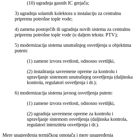
(10) ugradnja gasnih IC grejača;
3) ugradnja solarnih kolektora u instalaciju za centralnu
pripremu potrošne tople vode;
4) zamena postojećih ili ugradnja novih sistema za centralnu
pripremu potrošne tople vode (u daljem tekstu: PTV);
5) modernizacija sistema unutrašnjeg osvetljenja u objektima
putem:
(1) zamene izvora svetlosti, odnosno svetiljki,
(2) instaliranja savremene opreme za kontrolu i
upravljanje sistemom unutrašnjeg osvetljenja (daljinska
kontrola, regulatori osvetljenja i dr.);
6) modernizacija sistema javnog osvetljenja putem:
(1) zamene izvora svetlosti, odnosno svetiljki,
(2) ugradnja savremene opreme za kontrolu i
upravljanje sistemom osvetljenja (daljinska kontrola,
regulatori intenziteta osvetljenja i dr.).
Mere unapređenja termičkog omotača i mere unapređenja