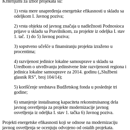
Kriterijumi za izbor projekata su:
1) vrsta mere unapređenja energetske efikasnosti u skladu sa
odeljkom I. Javnog poziva;
2) vrsta objekta od javnog značaja u nadležnosti Podnosioca
prijave u skladu sa Pravilnikom, za projekte iz odeljka I. stav
1. tač. 1) do 5) Javnog poziva;
3) sopstveno učešće u finansiranju projekta izraženo u
procentima;
4) razvijenost jedinice lokalne samouprave u skladu sa
Uredbom o utvrđivanju jedinstvene liste razvijenosti regiona i
jedinica lokalne samouprave za 2014. godinu („Službeni
glasnik RS”, broj 104/14);
5) korišćenje sredstava Budžetskog fonda u poslednje tri
godine;
6) smanjenje instalisanog kapaciteta rekonstruisanog dela
javnog osvetljenja za projekte modernizacije javnog
osvetljenja iz odeljka I. stav 1. tačka 6) Javnog poziva.
Projekti energetske efikasnosti koji se odnose na modernizaciju
javnog osvetljenja se ocenjuju odvojeno od ostalih projekata.