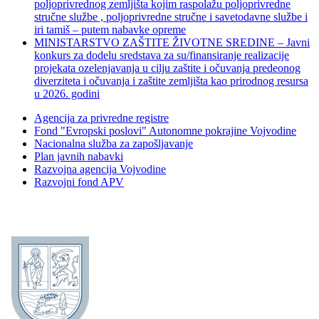
poljoprivrednog zemljišta kojim raspolažu poljoprivredne
stručne službe , poljoprivredne stručne i savetodavne službe i
iri tamiš ‒ putem nabavke opreme
MINISTARSTVO ZAŠTITE ŽIVOTNE SREDINE – Javni
konkurs za dodelu sredstava za su/finansiranje realizacije
projekata ozelenjavanja u cilju zaštite i očuvanja predeonog
diverziteta i očuvanja i zaštite zemljišta kao prirodnog resursa
u 2026. godini
Agencija za privredne registre
Fond "Evropski poslovi" Autonomne pokrajine Vojvodine
Nacionalna služba za zapošljavanje
Plan javnih nabavki
Razvojna agencija Vojvodine
Razvojni fond APV