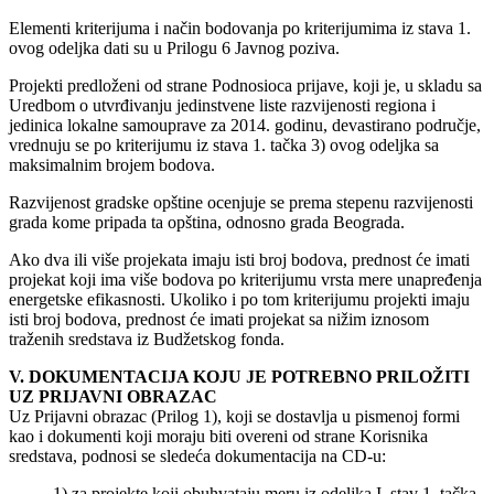
Elementi kriterijuma i način bodovanja po kriterijumima iz stava 1.
ovog odeljka dati su u Prilogu 6 Javnog poziva.
Projekti predloženi od strane Podnosioca prijave, koji je, u skladu sa
Uredbom o utvrđivanju jedinstvene liste razvijenosti regiona i
jedinica lokalne samouprave za 2014. godinu, devastirano područje,
vrednuju se po kriterijumu iz stava 1. tačka 3) ovog odeljka sa
maksimalnim brojem bodova.
Razvijenost gradske opštine ocenjuje se prema stepenu razvijenosti
grada kome pripada ta opština, odnosno grada Beograda.
Ako dva ili više projekata imaju isti broj bodova, prednost će imati
projekat koji ima više bodova po kriterijumu vrsta mere unapređenja
energetske efikasnosti. Ukoliko i po tom kriterijumu projekti imaju
isti broj bodova, prednost će imati projekat sa nižim iznosom
traženih sredstava iz Budžetskog fonda.
V. DOKUMENTACIJA KOJU JE POTREBNO PRILOŽITI
UZ PRIJAVNI OBRAZAC
Uz Prijavni obrazac (Prilog 1), koji se dostavlja u pismenoj formi
kao i dokumenti koji moraju biti overeni od strane Korisnika
sredstava, podnosi se sledeća dokumentacija na CD-u:
1) za projekte koji obuhvataju meru iz odeljka I. stav 1. tačka