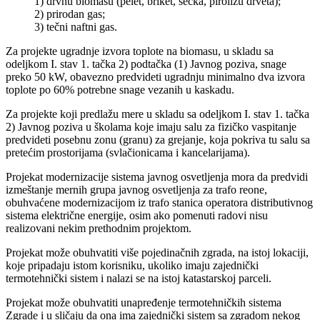
1) drvnu biomasu (pelet, briket, sečka, pirolizu drveta);
2) prirodan gas;
3) tečni naftni gas.
Za projekte ugradnje izvora toplote na biomasu, u skladu sa
odeljkom I. stav 1. tačka 2) podtačka (1) Javnog poziva, snage
preko 50 kW, obavezno predvideti ugradnju minimalno dva izvora
toplote po 60% potrebne snage vezanih u kaskadu.
Za projekte koji predlažu mere u skladu sa odeljkom I. stav 1. tačka
2) Javnog poziva u školama koje imaju salu za fizičko vaspitanje
predvideti posebnu zonu (granu) za grejanje, koja pokriva tu salu sa
pretećim prostorijama (svlačionicama i kancelarijama).
Projekat modernizacije sistema javnog osvetljenja mora da predvidi
izmeštanje mernih grupa javnog osvetljenja za trafo reone,
obuhvaćene modernizacijom iz trafo stanica operatora distributivnog
sistema električne energije, osim ako pomenuti radovi nisu
realizovani nekim prethodnim projektom.
Projekat može obuhvatiti više pojedinačnih zgrada, na istoj lokaciji,
koje pripadaju istom korisniku, ukoliko imaju zajednički
termotehnički sistem i nalazi se na istoj katastarskoj parceli.
Projekat može obuhvatiti unapređenje termotehničkih sistema
Zgrade i u sličaju da ona ima zajednički sistem sa zgradom nekog