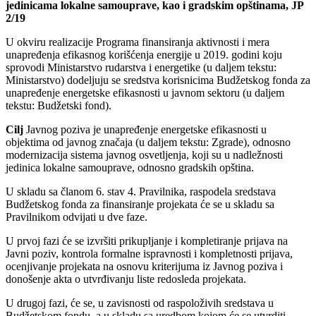
jedinicama lokalne samouprave, kao i gradskim opštinama, JP
2/19
U okviru realizacije Programa finansiranja aktivnosti i mera
unapređenja efikasnog korišćenja energije u 2019. godini koju
sprovodi Ministarstvo rudarstva i energetike (u daljem tekstu:
Ministarstvo) dodeljuju se sredstva korisnicima Budžetskog fonda za
unapređenje energetske efikasnosti u javnom sektoru (u daljem
tekstu: Budžetski fond).
Cilj
Javnog poziva je unapređenje energetske efikasnosti u
objektima od javnog značaja (u daljem tekstu: Zgrade), odnosno
modernizacija sistema javnog osvetljenja, koji su u nadležnosti
jedinica lokalne samouprave, odnosno gradskih opština.
U skladu sa članom 6. stav 4. Pravilnika, raspodela sredstava
Budžetskog fonda za finansiranje projekata će se u skladu sa
Pravilnikom odvijati u dve faze.
U prvoj fazi će se izvršiti prikupljanje i kompletiranje prijava na
Javni poziv, kontrola formalne ispravnosti i kompletnosti prijava,
ocenjivanje projekata na osnovu kriterijuma iz Javnog poziva i
donošenje akta o utvrđivanju liste redosleda projekata.
U drugoj fazi, će se, u zavisnosti od raspoloživih sredstava u
Budžetskom fondu, a u skladu sa uredbom kojom će se utvrditi