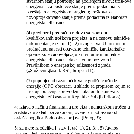
stvarnom stanju potrošnje na godišnjem nivou; troškova
energenata za postojeće stanje prema podacima iz
izveštaja o energetskom pregledu; troškova za
novoprojektovano stanje prema podacima iz elaborata
energetske efikasnosti,
(4) predmer i predračun radova sa iznosom
kvalifikovanih troškova projekta, a na osnovu tehničke
dokumentacije iz tač. 1) i 2) ovog stava. U predmeru i
predračunu navesti obavezno tehničke karakteristike
opreme koje zadovoljavaju kriterijume minimalne
energetske efikasnosti date Javnim pozivom i
Pravilnikom o energetskoj efikasnosti zgrada
(„Službeni glasnik RS”, broj 61/11);
(5) popunjen obrazac očekivane godišnje uštede
energije (OPG obrazac), u skladu sa propisom kojim se
uređuje praćenje sprovođenja akcionih planova za
energetsku efikasnost u Republici Srbiji (Prilog 8);
4) izjava o načinu finansiranja projekta i namenskom trošenju
sredstava u skladu sa zakonom, overena i potpisana od
ovlašćenog lica Podnosioca prijave (Prilog 3);
5) za mere iz odeljka I. stav 1. tač. 1), 2), 3) i 5) Javnog
poziva – list nepokretnosti za Zgradu na kome se planira