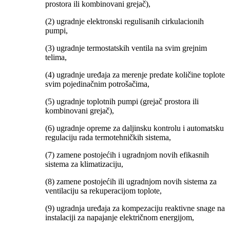
prostora ili kombinovani grejač),
(2) ugradnje elektronski regulisanih cirkulacionih
pumpi,
(3) ugradnje termostatskih ventila na svim grejnim
telima,
(4) ugradnje uređaja za merenje predate količine toplote
svim pojedinačnim potrošačima,
(5) ugradnje toplotnih pumpi (grejač prostora ili
kombinovani grejač),
(6) ugradnje opreme za daljinsku kontrolu i automatsku
regulaciju rada termotehničkih sistema,
(7) zamene postojećih i ugradnjom novih efikasnih
sistema za klimatizaciju,
(8) zamene postojećih ili ugradnjom novih sistema za
ventilaciju sa rekuperacijom toplote,
(9) ugradnja uređaja za kompezaciju reaktivne snage na
instalaciji za napajanje električnom energijom,