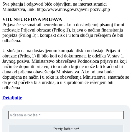
Sva pitanja i odgovori biće objavljeni na internet stranici
Ministarstva, link: http://www.mre.gov.rs/javni-pozivi.php
VIII. NEUREDNA PRIJAVA
Prijava će se smatrati neurednom ako u dostavljenoj pisanoj formi
nedostaje Prijavni obrazac (Prilog 1), izjava o načinu finansiranja
projekta (Prilog 3) i kompakt disk i u tom slučaju rešenjem će biti
odbačena.
U slučaju da na dostavljenom kompakt disku nedostaje Prijavni
obrazac (Prilog 1) ili bilo koji od dokumenata iz odeljka V. stav 1.
Javnog poziva, Ministarstvo obaveštava Podnosioca prijave na koji
način će dopuniti prijavu, i to u roku koji ne može biti kraći od tri
dana od prijema obaveštenja Ministarstva. Ako prijava bude
dopunjena na način i u roku iz obaveštenja Ministarstva, smatraće se
da je od početka bila uredna, a u suprotnom će rešenjem biti
odbačena.
Detaljnije