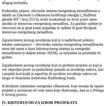
drugog korisnika.
Podnosilac prijave, obveznik sistema energetskog menadžmenta u
skladu sa Zakonom o efikasnom korišćenju energije („Službeni
glasnik RS”, broj 25/13), može konkurisati na Javni poziv samo
ukoliko je imenovao energetskog menadžera. Za gradske opštine je
obavezno da je grad kome pripadaju te opštine ili grad Beograd
imenovao energetskog menadžera.
Zgrada/sistem javnog osvetljenja koji je u nadležnosti jedinice
lokalne samouprave – obveznika sistema energetskog menadžmenta
mora biti uneta u bazu Informacionog sistema za energetski
menadžment (u daljem tekstu: ISEM), sa računima za poslednje tri
godine.
Zgrada/sistem javnog osvetljenja koji su predmet projekta za koji je
već objavljen poziv za podnošenje ponuda za izvođenje radova, kao
i projekti kod kojih je započeto ili završeno izvođenje radova ne
mogu se finansirati sredstvima Budžetskog fonda.
Kriterijume minimalne energetske efikasnosti, koje moraju da ispune
projekti u zavisnosti od vrste mera koje obuhvataju, dati su u Prilogu
6 Javnog poziva.
IV. KRITERIJUMI ZA IZBOR PROJEKATA