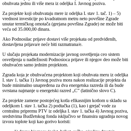
obuhvata jednu ili više mera iz odeljka I. Javnog poziva.
Za projekte koji obuhvataju mere iz odeljka I. stav 1. tač. 1) – 5)
vrednost investicije po kvadratnom metru neto površine Zgrade
unutar termičkog omotača (grejana površina Zgrade) ne može biti
veća od 35.000,00 dinara.
Ako Podnosilac prijave dostavi više projekata od predviđenih,
dostavljena prijava/e neće biti razmatrana/e.
U slučaju projekata modernizacije javnog osvetljenja ceo sistem
osvetljenja u nadležnosti Podnosioca prijave ili njegov deo može biti
obuhvaćen samo jednim projektom.
Zgrada koja je obuhvaćena projektom koji obuhvata meru iz odeljka
I. stav 1. tačka 1) Javnog poziva mora nakon realizacije projekta da
bude minimalno unapređena za dva energetska razreda ili da bude
svrstana najmanje u energetski razred „C” (latinično slovo C).
Za projekte zamene postojećeg kotla efikasnijim kotlom u skladu sa
odeljkom I. stav 1. tačka 2) podtačka (1), kao i grejač vode za
centralnu pripremu PTV iz odeljka I. stav 1. tačka 4) Javnog poziva,
sredstvima Budžetskog fonda isključivo se finansira ugradnja novog
izvora toplote koji kao gorivo koristi: