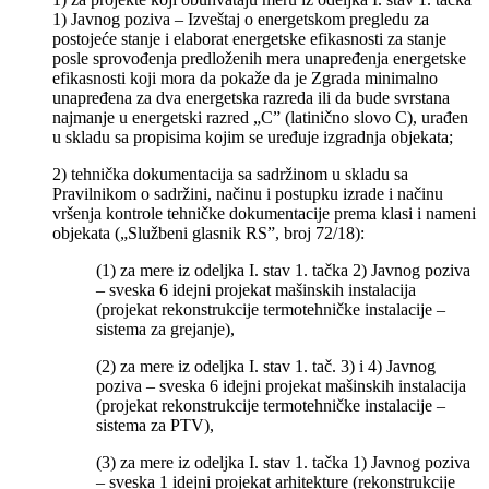
1) Javnog poziva – Izveštaj o energetskom pregledu za
postojeće stanje i elaborat energetske efikasnosti za stanje
posle sprovođenja predloženih mera unapređenja energetske
efikasnosti koji mora da pokaže da je Zgrada minimalno
unapređena za dva energetska razreda ili da bude svrstana
najmanje u energetski razred „C” (latinično slovo C), urađen
u skladu sa propisima kojim se uređuje izgradnja objekata;
2) tehnička dokumentacija sa sadržinom u skladu sa
Pravilnikom o sadržini, načinu i postupku izrade i načinu
vršenja kontrole tehničke dokumentacije prema klasi i nameni
objekata („Službeni glasnik RS”, broj 72/18):
(1) za mere iz odeljka I. stav 1. tačka 2) Javnog poziva
– sveska 6 idejni projekat mašinskih instalacija
(projekat rekonstrukcije termotehničke instalacije –
sistema za grejanje),
(2) za mere iz odeljka I. stav 1. tač. 3) i 4) Javnog
poziva – sveska 6 idejni projekat mašinskih instalacija
(projekat rekonstrukcije termotehničke instalacije –
sistema za PTV),
(3) za mere iz odeljka I. stav 1. tačka 1) Javnog poziva
– sveska 1 idejni projekat arhitekture (rekonstrukcije