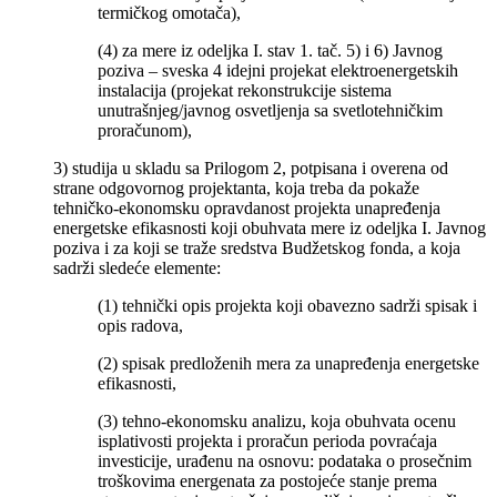
termičkog omotača),
(4) za mere iz odeljka I. stav 1. tač. 5) i 6) Javnog
poziva – sveska 4 idejni projekat elektroenergetskih
instalacija (projekat rekonstrukcije sistema
unutrašnjeg/javnog osvetljenja sa svetlotehničkim
proračunom),
3) studija u skladu sa Prilogom 2, potpisana i overena od
strane odgovornog projektanta, koja treba da pokaže
tehničko-ekonomsku opravdanost projekta unapređenja
energetske efikasnosti koji obuhvata mere iz odeljka I. Javnog
poziva i za koji se traže sredstva Budžetskog fonda, a koja
sadrži sledeće elemente:
(1) tehnički opis projekta koji obavezno sadrži spisak i
opis radova,
(2) spisak predloženih mera za unapređenja energetske
efikasnosti,
(3) tehno-ekonomsku analizu, koja obuhvata ocenu
isplativosti projekta i proračun perioda povraćaja
investicije, urađenu na osnovu: podataka o prosečnim
troškovima energenata za postojeće stanje prema