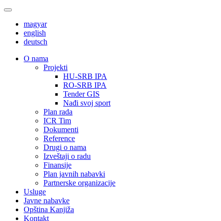
magyar
english
deutsch
О nama
Projekti
HU-SRB IPA
RO-SRB IPA
Tender GIS
Nađi svoj sport
Plan rada
ICR Tim
Dokumenti
Reference
Drugi o nama
Izveštaji o radu
Finansije
Plan javnih nabavki
Partnerske organizacije
Usluge
Javne nabavke
Opština Kanjiža
Kontakt