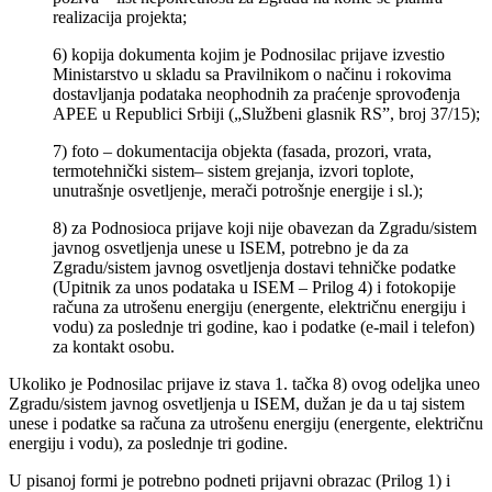
realizacija projekta;
6) kopija dokumenta kojim je Podnosilac prijave izvestio
Ministarstvo u skladu sa Pravilnikom o načinu i rokovima
dostavljanja podataka neophodnih za praćenje sprovođenja
APEE u Republici Srbiji („Službeni glasnik RS”, broj 37/15);
7) foto – dokumentacija objekta (fasada, prozori, vrata,
termotehnički sistem– sistem grejanja, izvori toplote,
unutrašnje osvetljenje, merači potrošnje energije i sl.);
8) za Podnosioca prijave koji nije obavezan da Zgradu/sistem
javnog osvetljenja unese u ISEM, potrebno je da za
Zgradu/sistem javnog osvetljenja dostavi tehničke podatke
(Upitnik za unos podataka u ISEM – Prilog 4) i fotokopije
računa za utrošenu energiju (energente, električnu energiju i
vodu) za poslednje tri godine, kao i podatke (e-mail i telefon)
za kontakt osobu.
Ukoliko je Podnosilac prijave iz stava 1. tačka 8) ovog odeljka uneo
Zgradu/sistem javnog osvetljenja u ISEM, dužan je da u taj sistem
unese i podatke sa računa za utrošenu energiju (energente, električnu
energiju i vodu), za poslednje tri godine.
U pisanoj formi je potrebno podneti prijavni obrazac (Prilog 1) i