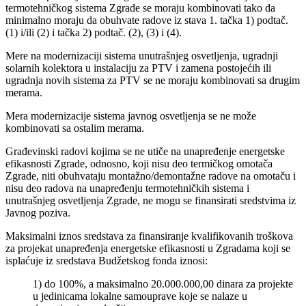
termotehničkog sistema Zgrade se moraju kombinovati tako da
minimalno moraju da obuhvate radove iz stava 1. tačka 1) podtač.
(1) i/ili (2) i tačka 2) podtač. (2), (3) i (4).
Mere na modernizaciji sistema unutrašnjeg osvetljenja, ugradnji
solarnih kolektora u instalaciju za PTV i zamena postojećih ili
ugradnja novih sistema za PTV se ne moraju kombinovati sa drugim
merama.
Mera modernizacije sistema javnog osvetljenja se ne može
kombinovati sa ostalim merama.
Građevinski radovi kojima se ne utiče na unapređenje energetske
efikasnosti Zgrade, odnosno, koji nisu deo termičkog omotača
Zgrade, niti obuhvataju montažno/demontažne radove na omotaču i
nisu deo radova na unapređenju termotehničkih sistema i
unutrašnjeg osvetljenja Zgrade, ne mogu se finansirati sredstvima iz
Javnog poziva.
Maksimalni iznos sredstava za finansiranje kvalifikovanih troškova
za projekat unapređenja energetske efikasnosti u Zgradama koji se
isplaćuje iz sredstava Budžetskog fonda iznosi:
1) do 100%, a maksimalno 20.000.000,00 dinara za projekte
u jedinicama lokalne samouprave koje se nalaze u