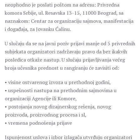
neophodno je poslati poštom na adresu: Privredna
komora Srbije, ul. Resavska 13-15, 11000 Beograd, sa
naznakom: Centar za organizaciju sajmova, manifestacija
i događaja, za Jovanku Ćalinu.
U slučaju da se na javni poziv prijavi manje od 5 privrednih
subjekata organizatori zadržavaju pravo da bez ikakvih
posledica otkaže nastup. U slučaju prijavljivanja većeg
broja učesnika prednost u rangiranju će zavisiti od:
• visine ostvarenog izvoza u prethodnoj godini,
• uspešnosti nastupa na prethodnim sajmovima u
organizaciji Agencije ili Komore,
• postojanja novog dizajnerskog rešenja, novog
proizvoda, proizvodnog procesa i sl,
• vremena podnošenja prijave
Ispunjenost uslova i izbor izlagača utvrđuju organizatori