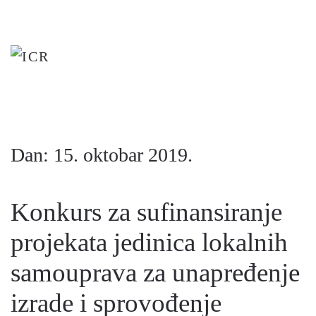
Skip
to
main
content
Dan:
15. oktobar 2019.
Konkurs za sufinansiranje
projekata jedinica lokalnih
samouprava za unapređenje
izrade i sprovođenje