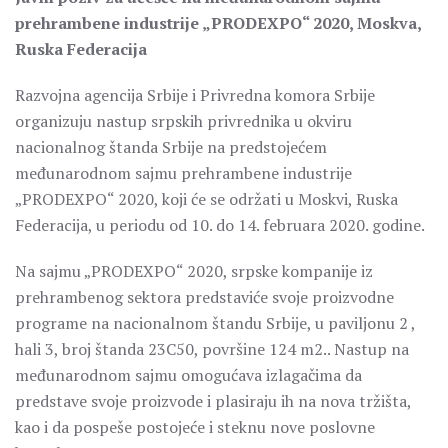
prehrambene industrije „PRODEXPO“ 2020, Moskva,
Ruska Federacija
Razvojna agencija Srbije i Privredna komora Srbije
organizuju nastup srpskih privrednika u okviru
nacionalnog štanda Srbije na predstojećem
međunarodnom sajmu prehrambene industrije
„PRODEXPO“ 2020, koji će se održati u Moskvi, Ruska
Federacija, u periodu od 10. do 14. februara 2020. godine.
Na sajmu „PRODEXPO“ 2020, srpske kompanije iz
prehrambenog sektora predstaviće svoje proizvodne
programe na nacionalnom štandu Srbije, u paviljonu 2 ,
hali 3, broj štanda 23C50, površine 124 m2.. Nastup na
međunarodnom sajmu omogućava izlagačima da
predstave svoje proizvode i plasiraju ih na nova tržišta,
kao i da pospeše postojeće i steknu nove poslovne