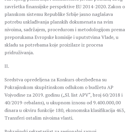
završetka finansijske perspektive EU 2014-2020. Zakon o
planskom sistemu Republike Srbije jasno naglašava
potrebu usklađivanja planskih dokumenata na svim
nivoima, sadržajem, procedurom i metodologijom prema
preporukama Evropske komisije i uputstvima Vlade, u
skladu sa potrebama koje proizilaze iz procesa
pridruživanja.
II.
Sredstva opredeljena za Konkurs obezbeđena su
Pokrajinskom skupštinskom odlukom o budžetu AP
Vojvodine za 2019. godinu („Sl. list APV“, broj 60/2018 i
40/2019-rebalans), u ukupnom iznosu od 9.400.000,00
dinara u okviru funkcije 180, ekonomska klasifikacija 463,
Transferi ostalim nivoima vlasti.
Pokrajinski sekretarijat za regionalni razvoj,