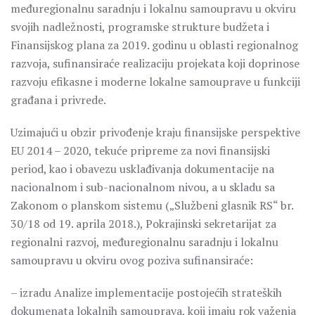
međuregionalnu saradnju i lokalnu samoupravu u okviru
svojih nadležnosti, programske strukture budžeta i
Finansijskog plana za 2019. godinu u oblasti regionalnog
razvoja, sufinansiraće realizaciju projekata koji doprinose
razvoju efikasne i moderne lokalne samouprave u funkciji
građana i privrede.
Uzimajući u obzir privođenje kraju finansijske perspektive
EU 2014 – 2020, tekuće pripreme za novi finansijski
period, kao i obavezu usklađivanja dokumentacije na
nacionalnom i sub-nacionalnom nivou, a u skladu sa
Zakonom o planskom sistemu („Službeni glasnik RS“ br.
30/18 od 19. aprila 2018.), Pokrajinski sekretarijat za
regionalni razvoj, međuregionalnu saradnju i lokalnu
samoupravu u okviru ovog poziva sufinansiraće:
– izradu Analize implementacije postojećih strateških
dokumenata lokalnih samouprava, koji imaju rok važenja