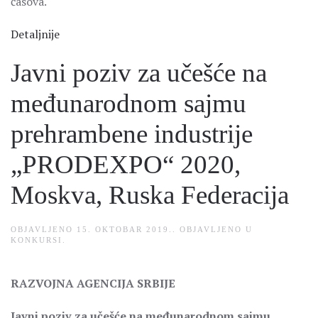
časova.
Detaljnije
Javni poziv za učešće na
međunarodnom sajmu
prehrambene industrije
„PRODEXPO“ 2020,
Moskva, Ruska Federacija
OBJAVLJENO
15. OKTOBAR 2019.
. OBJAVLJENO U
KONKURSI
.
RAZVOJNA AGENCIJA SRBIJE
Javni poziv za učešće na međunarodnom sajmu