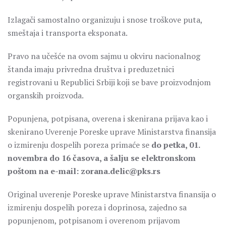
Izlagači samostalno organizuju i snose troškove puta,
smeštaja i transporta eksponata.
Pravo na učešće na ovom sajmu u okviru nacionalnog
štanda imaju privredna društva i preduzetnici
registrovani u Republici Srbiji koji se bave proizvodnjom
organskih proizvoda.
Popunjena, potpisana, overena i skenirana prijava kao i
skenirano Uverenje Poreske uprave Ministarstva finansija
o izmirenju dospelih poreza primaće se
do petka, 01.
novembra do 16 časova, a šalju se elektronskom
poštom na e-mail: zorana.delic@pks.rs
Original uverenje Poreske uprave Ministarstva finansija o
izmirenju dospelih poreza i doprinosa, zajedno sa
popunjenom, potpisanom i overenom prijavom