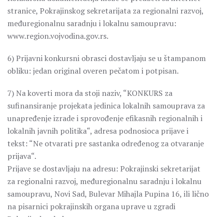
stranice, Pokrajinskog sekretarijata za regionalni razvoj,
međuregionalnu saradnju i lokalnu samoupravu:
www.region.vojvodina.gov.rs.
6) Prijavni konkursni obrasci dostavljaju se u štampanom
obliku: jedan original overen pečatom i potpisan.
7) Na koverti mora da stoji naziv, “KONKURS za
sufinansiranje projekata jedinica lokalnih samouprava za
unapređenje izrade i sprovođenje efikasnih regionalnih i
lokalnih javnih politika“, adresa podnosioca prijave i
tekst: “Ne otvarati pre sastanka određenog za otvaranje
prijava“.
Prijave se dostavljaju na adresu: Pokrajinski sekretarijat
za regionalni razvoj, međuregionalnu saradnju i lokalnu
samoupravu, Novi Sad, Bulevar Mihajla Pupina 16, ili lično
na pisarnici pokrajinskih organa uprave u zgradi