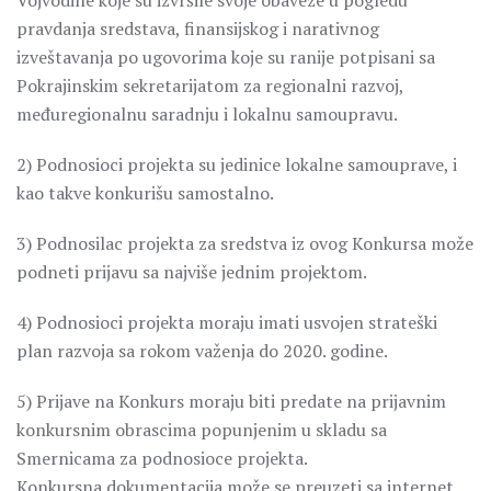
Vojvodine koje su izvršile svoje obaveze u pogledu
pravdanja sredstava, finansijskog i narativnog
izveštavanja po ugovorima koje su ranije potpisani sa
Pokrajinskim sekretarijatom za regionalni razvoj,
međuregionalnu saradnju i lokalnu samoupravu.
2) Podnosioci projekta su jedinice lokalne samouprave, i
kao takve konkurišu samostalno.
3) Podnosilac projekta za sredstva iz ovog Konkursa može
podneti prijavu sa najviše jednim projektom.
4) Podnosioci projekta moraju imati usvojen strateški
plan razvoja sa rokom važenja do 2020. godine.
5) Prijave na Konkurs moraju biti predate na prijavnim
konkursnim obrascima popunjenim u skladu sa
Smernicama za podnosioce projekta.
Konkursna dokumentacija može se preuzeti sa internet