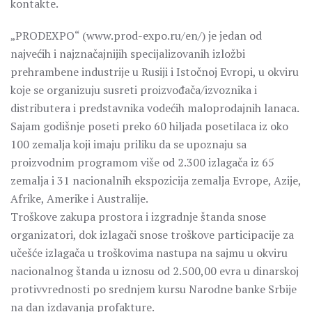
kontakte.
„PRODEXPO“ (www.prod-expo.ru/en/) je jedan od
najvećih i najznačajnijih specijalizovanih izložbi
prehrambene industrije u Rusiji i Istočnoj Evropi, u okviru
koje se organizuju susreti proizvođača/izvoznika i
distributera i predstavnika vodećih maloprodajnih lanaca.
Sajam godišnje poseti preko 60 hiljada posetilaca iz oko
100 zemalja koji imaju priliku da se upoznaju sa
proizvodnim programom više od 2.300 izlagača iz 65
zemalja i 31 nacionalnih ekspozicija zemalja Evrope, Azije,
Afrike, Amerike i Australije.
Troškove zakupa prostora i izgradnje štanda snose
organizatori, dok izlagači snose troškove participacije za
učešće izlagača u troškovima nastupa na sajmu u okviru
nacionalnog štanda u iznosu od 2.500,00 evra u dinarskoj
protivvrednosti po srednjem kursu Narodne banke Srbije
na dan izdavanja profakture.