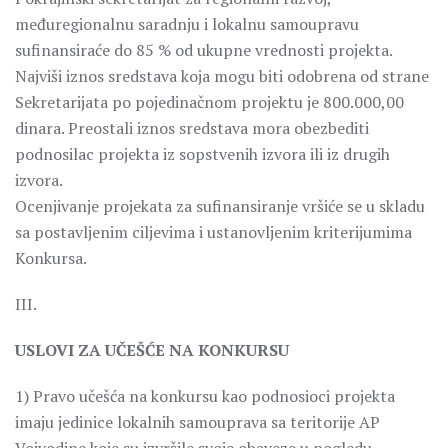
međuregionalnu saradnju i lokalnu samoupravu
sufinansiraće do 85 % od ukupne vrednosti projekta.
Najviši iznos sredstava koja mogu biti odobrena od strane
Sekretarijata po pojedinačnom projektu je 800.000,00
dinara. Preostali iznos sredstava mora obezbediti
podnosilac projekta iz sopstvenih izvora ili iz drugih
izvora.
Ocenjivanje projekata za sufinansiranje vršiće se u skladu
sa postavljenim ciljevima i ustanovljenim kriterijumima
Konkursa.
III.
USLOVI ZA UČEŠĆE NA KONKURSU
1) Pravo učešća na konkursu kao podnosioci projekta
imaju jedinice lokalnih samouprava sa teritorije AP