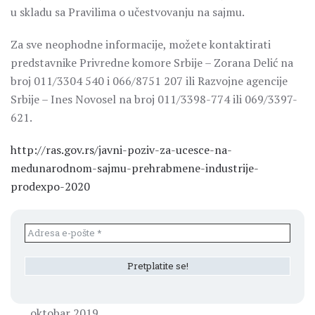
u skladu sa Pravilima o učestvovanju na sajmu.
Za sve neophodne informacije, možete kontaktirati
predstavnike Privredne komore Srbije – Zorana Delić na
broj 011/3304 540 i 066/8751 207 ili Razvojne agencije
Srbije – Ines Novosel na broj 011/3398-774 ili 069/3397-
621.
http://ras.gov.rs/javni-poziv-za-ucesce-na-
medunarodnom-sajmu-prehrabmene-industrije-
prodexpo-2020
oktobar 2019.