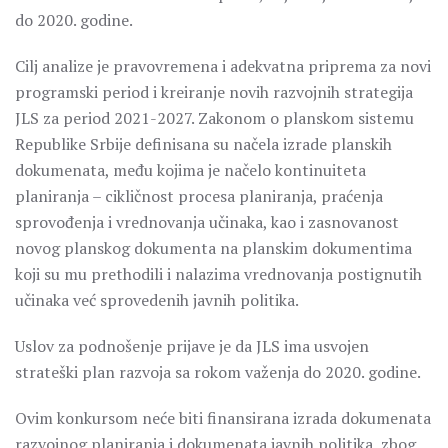
do 2020. godine.
Cilj analize je pravovremena i adekvatna priprema za novi
programski period i kreiranje novih razvojnih strategija
JLS za period 2021-2027. Zakonom o planskom sistemu
Republike Srbije definisana su načela izrade planskih
dokumenata, među kojima je načelo kontinuiteta
planiranja – cikličnost procesa planiranja, praćenja
sprovođenja i vrednovanja učinaka, kao i zasnovanost
novog planskog dokumenta na planskim dokumentima
koji su mu prethodili i nalazima vrednovanja postignutih
učinaka već sprovedenih javnih politika.
Uslov za podnošenje prijave je da JLS ima usvojen
strateški plan razvoja sa rokom važenja do 2020. godine.
Ovim konkursom neće biti finansirana izrada dokumenata
razvojnog planiranja i dokumenata javnih politika, zbog