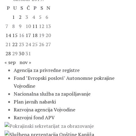
P
U
S
Č
P
S
N
1
2
3
4
5
6
7
8
9
10
11
12
13
14
15
16
17
18
19
20
21
22
23
24
25
26
27
28
29
30
31
« sep
nov »
Agencija za privredne registre
Fond "Evropski poslovi" Autonomne pokrajine
Vojvodine
Nacionalna služba za zapošljavanje
Plan javnih nabavki
Razvojna agencija Vojvodine
Razvojni fond APV