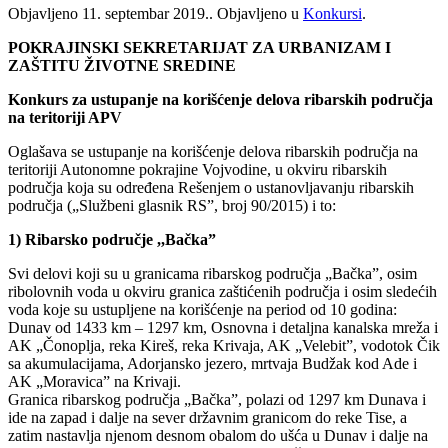
Objavljeno
11. septembar 2019.
. Objavljeno u
Konkursi
.
POKRAJINSKI SEKRETARIJAT ZA URBANIZAM I
ZAŠTITU ŽIVOTNE SREDINE
Konkurs za ustupanje na korišćenje delova ribarskih područja
na teritoriji APV
Oglašava se ustupanje na korišćenje delova ribarskih područja na
teritoriji Autonomne pokrajine Vojvodine, u okviru ribarskih
područja koja su određena Rešenjem o ustanovljavanju ribarskih
područja („Službeni glasnik RS”, broj 90/2015) i to:
1) Ribarsko područje ,,Bačka”
Svi delovi koji su u granicama ribarskog područja „Bačka”, osim
ribolovnih voda u okviru granica zaštićenih područja i osim sledećih
voda koje su ustupljene na korišćenje na period od 10 godina:
Dunav od 1433 km – 1297 km, Osnovna i detaljna kanalska mreža i
AK „Čonoplja, reka Kireš, reka Krivaja, AK „Velebit”, vodotok Čik
sa akumulacijama, Adorjansko jezero, mrtvaja Budžak kod Ade i
AK „Moravica” na Krivaji.
Granica ribarskog područja „Bačka”, polazi od 1297 km Dunava i
ide na zapad i dalje na sever državnim granicom do reke Tise, a
zatim nastavlja njenom desnom obalom do ušća u Dunav i dalje na