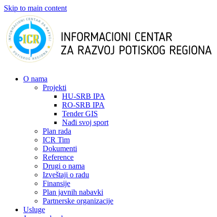
Skip to main content
О nama
Projekti
HU-SRB IPA
RO-SRB IPA
Tender GIS
Nađi svoj sport
Plan rada
ICR Tim
Dokumenti
Reference
Drugi o nama
Izveštaji o radu
Finansije
Plan javnih nabavki
Partnerske organizacije
Usluge