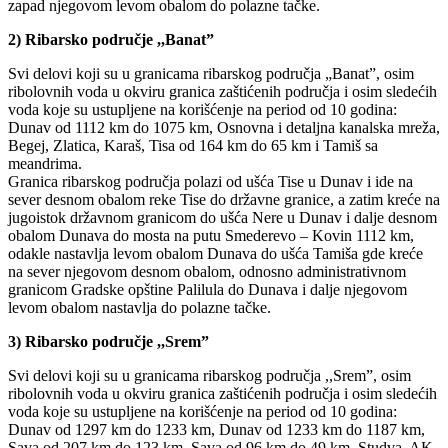
zapad njegovom levom obalom do polazne tačke.
2) Ribarsko područje ,,Banat”
Svi delovi koji su u granicama ribarskog područja „Banat”, osim
ribolovnih voda u okviru granica zaštićenih područja i osim sledećih
voda koje su ustupljene na korišćenje na period od 10 godina:
Dunav od 1112 km do 1075 km, Osnovna i detaljna kanalska mreža,
Begej, Zlatica, Karaš, Tisa od 164 km do 65 km i Tamiš sa
meandrima.
Granica ribarskog područja polazi od ušća Tise u Dunav i ide na
sever desnom obalom reke Tise do državne granice, a zatim kreće na
jugoistok državnom granicom do ušća Nere u Dunav i dalje desnom
obalom Dunava do mosta na putu Smederevo – Kovin 1112 km,
odakle nastavlja levom obalom Dunava do ušća Tamiša gde kreće
na sever njegovom desnom obalom, odnosno administrativnom
granicom Gradske opštine Palilula do Dunava i dalje njegovom
levom obalom nastavlja do polazne tačke.
3) Ribarsko područje ,,Srem”
Svi delovi koji su u granicama ribarskog područja ,,Srem”, osim
ribolovnih voda u okviru granica zaštićenih područja i osim sledećih
voda koje su ustupljene na korišćenje na period od 10 godina:
Dunav od 1297 km do 1233 km, Dunav od 1233 km do 1187 km,
Sava od 207 km do 123 km, Sava od 96 km do 49 km, Studva, AK