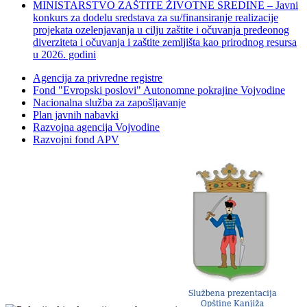
MINISTARSTVO ZAŠTITE ŽIVOTNE SREDINE – Javni
konkurs za dodelu sredstava za su/finansiranje realizacije
projekata ozelenjavanja u cilju zaštite i očuvanja predeonog
diverziteta i očuvanja i zaštite zemljišta kao prirodnog resursa
u 2026. godini
Agencija za privredne registre
Fond "Evropski poslovi" Autonomne pokrajine Vojvodine
Nacionalna služba za zapošljavanje
Plan javnih nabavki
Razvojna agencija Vojvodine
Razvojni fond APV