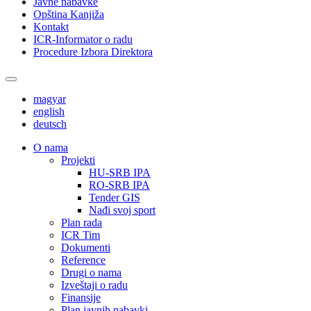
Javne nabavke
Opština Kanjiža
Kontakt
ICR-Informator o radu
Procedure Izbora Direktora
magyar
english
deutsch
О nama
Projekti
HU-SRB IPA
RO-SRB IPA
Tender GIS
Nađi svoj sport
Plan rada
ICR Tim
Dokumenti
Reference
Drugi o nama
Izveštaji o radu
Finansije
Plan javnih nabavki