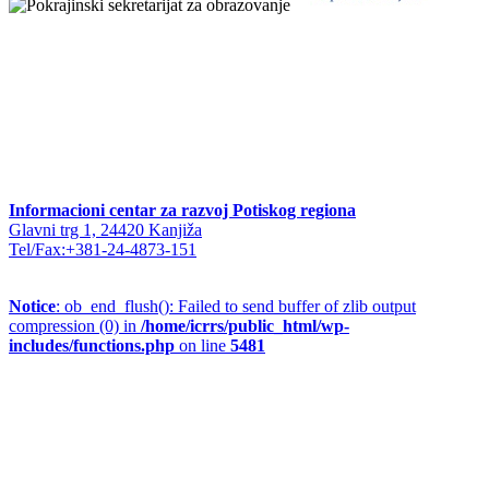
Informacioni centar za razvoj Potiskog regiona
Glavni trg 1, 24420 Kanjiža
Tel/Fax:+381-24-4873-151
Notice
: ob_end_flush(): Failed to send buffer of zlib output
compression (0) in
/home/icrrs/public_html/wp-
includes/functions.php
on line
5481