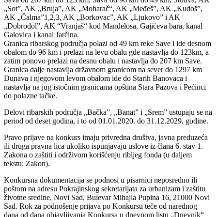
„Sot”, AK „Bruja”, AK „Moharač“, AK „Međeš”, AK „Kudoš”,
AK „Čalma”1,2,3, AK „Borkovac”, AK „Ljukovo” i AK
„Dobrodol”, AK “Vranjaš“ kod Manđelosa, Gajićeva bara, kanal
Galovica i kanal Jarčina.
Granica ribarskog područja polazi od 49 km reke Save i ide desnom
obalom do 96 km i prelazi na levu obalu gde nastavlja do 123km, a
zatim ponovo prelazi na desnu obalu i nastavlja do 207 km Save.
Granica dalje nastavlja državnom granicom na sever do 1297 km
Dunava i njegovom levom obalom ide do Starih Banovaca i
nastavlja na jug istočnim granicama opština Stara Pazova i Pećinci
do polazne tačke.
Delovi ribarskih područja „Bačka”, „Banat” i „Srem” ustupaju se na
period od deset godina, i to od 01.01.2020. do 31.12.2029. godine.
Pravo prijave na konkurs imaju privredna društva, javna preduzeća
ili druga pravna lica ukoliko ispunjavaju uslove iz člana 6. stav 1.
Zakona o zaštiti i održivom korišćenju ribljeg fonda (u daljem
tekstu: Zakon).
Konkursna dokumentacija se podnosi u pisarnici neposredno ili
poštom na adresu Pokrajinskog sekretarijata za urbanizam i zaštitu
životne sredine, Novi Sad, Bulevar Mihajla Pupina 16, 21000 Novi
Sad. Rok za podnošenje prijava po Konkursu teče od narednog
dana od dana objavljivanja Konkursa u dnevnom listu „Dnevnik“