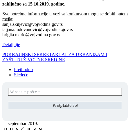
zaključno sa 15.10.2019. godine.
Sve potrebne informacije u vezi sa konkursom mogu se dobiti putem
mejla:
sanja.skiljevic@vojvodina.gov.rs
tatjana.radovanovic@vojvodina.gov.rs
brigita.maric@vojvodina.gov.rs.
Detaljnije
POKRAJINSKI SEKRETARIJAT ZA URBANIZAM I
ZAŠTITU ŽIVOTNE SREDINE
Prethodno
Sledeće
septembar 2019.
P
U
S
Č
P
S
N