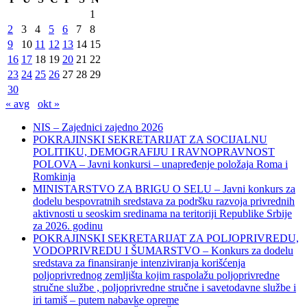
1
2
3
4
5
6
7
8
9
10
11
12
13
14
15
16
17
18
19
20
21
22
23
24
25
26
27
28
29
30
« avg
okt »
NIS – Zajednici zajedno 2026
POKRAJINSKI SEKRETARIJAT ZA SOCIJALNU
POLITIKU, DEMOGRAFIJU I RAVNOPRAVNOST
POLOVA – Javni konkursi – unapređenje položaja Roma i
Romkinja
MINISTARSTVO ZA BRIGU O SELU – Javni konkurs za
dodelu bespovratnih sredstava za podršku razvoja privrednih
aktivnosti u seoskim sredinama na teritoriji Republike Srbije
za 2026. godinu
POKRAJINSKI SEKRETARIJAT ZA POLJOPRIVREDU,
VODOPRIVREDU I ŠUMARSTVO – Konkurs za dodelu
sredstava za finansiranje intenziviranja korišćenja
poljoprivrednog zemljišta kojim raspolažu poljoprivredne
stručne službe , poljoprivredne stručne i savetodavne službe i
iri tamiš ‒ putem nabavke opreme