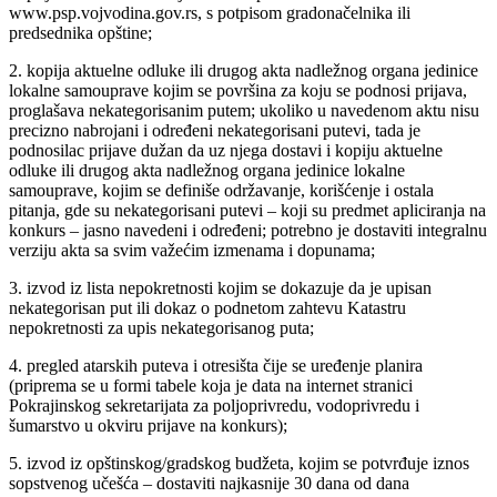
www.psp.vojvodina.gov.rs, s potpisom gradonačelnika ili
predsednika opštine;
2. kopija aktuelne odluke ili drugog akta nadležnog organa jedinice
lokalne samouprave kojim se površina za koju se podnosi prijava,
proglašava nekategorisanim putem; ukoliko u navedenom aktu nisu
precizno nabrojani i određeni nekategorisani putevi, tada je
podnosilac prijave dužan da uz njega dostavi i kopiju aktuelne
odluke ili drugog akta nadležnog organa jedinice lokalne
samouprave, kojim se definiše održavanje, korišćenje i ostala
pitanja, gde su nekategorisani putevi – koji su predmet apliciranja na
konkurs – jasno navedeni i određeni; potrebno je dostaviti integralnu
verziju akta sa svim važećim izmenama i dopunama;
3. izvod iz lista nepokretnosti kojim se dokazuje da je upisan
nekategorisan put ili dokaz o podnetom zahtevu Katastru
nepokretnosti za upis nekategorisanog puta;
4. pregled atarskih puteva i otresišta čije se uređenje planira
(priprema se u formi tabele koja je data na internet stranici
Pokrajinskog sekretarijata za poljoprivredu, vodoprivredu i
šumarstvo u okviru prijave na konkurs);
5. izvod iz opštinskog/gradskog budžeta, kojim se potvrđuje iznos
sopstvenog učešća – dostaviti najkasnije 30 dana od dana