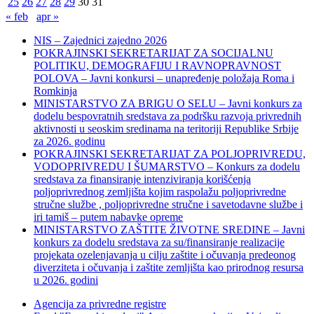
25
26
27
28
29
30
31
« feb
apr »
NIS – Zajednici zajedno 2026
POKRAJINSKI SEKRETARIJAT ZA SOCIJALNU
POLITIKU, DEMOGRAFIJU I RAVNOPRAVNOST
POLOVA – Javni konkursi – unapređenje položaja Roma i
Romkinja
MINISTARSTVO ZA BRIGU O SELU – Javni konkurs za
dodelu bespovratnih sredstava za podršku razvoja privrednih
aktivnosti u seoskim sredinama na teritoriji Republike Srbije
za 2026. godinu
POKRAJINSKI SEKRETARIJAT ZA POLJOPRIVREDU,
VODOPRIVREDU I ŠUMARSTVO – Konkurs za dodelu
sredstava za finansiranje intenziviranja korišćenja
poljoprivrednog zemljišta kojim raspolažu poljoprivredne
stručne službe , poljoprivredne stručne i savetodavne službe i
iri tamiš ‒ putem nabavke opreme
MINISTARSTVO ZAŠTITE ŽIVOTNE SREDINE – Javni
konkurs za dodelu sredstava za su/finansiranje realizacije
projekata ozelenjavanja u cilju zaštite i očuvanja predeonog
diverziteta i očuvanja i zaštite zemljišta kao prirodnog resursa
u 2026. godini
Agencija za privredne registre