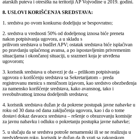
atarskih puteva i otresišta na teritoriji AP Vojvodine u 2019. godini.
8. USLOVI KORIŠĆENJA SREDSTAVA:
1. sredstva po ovom konkursu dodeljuju se bespovratno;
2. sredstva u vrednosti 50% od dodeljenog iznosa biće preneta
nakon potpisivanja ugovora, a u skladu s
prilivom sredstava u budžet APV; ostatak sredstava biće isplaćivan
po pravdanju uplaćenog avansa, a po ispostavljenim privremenim
situacijama i okončanoj situaciji, u srazmeri koja je utvrđena
ugovorom;
3. korisnik sredstava u obavezi je da – prilikom potpisivanja
ugovora o korišćenju sredstava sa Sekretarijatom – preda
registrovanu menicu s meničnom izjavom, kao sredstvo obezbeđenja
za namensko korišćenje sredstava, kako avansnog, tako i
sveobuhvatnog iznosa dodeljenih sredstava;
4. korisnik sredstava dužan je da pokrene postupak javne nabavke u
roku od 30 dana od dana zaključenja ugovora, kao i da o tome
dostavi dokaz davaocu sredstava – rešenje o obrazovanju komisije
za javnu nabavku i odluku o pokretanju postupka javne nabavke;
5. u slučaju da se sredstva potroše nenamenski ili se ne realizuju u
predviđenom roku, korisnik je dužan da ih vrati sa zakonskom