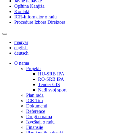
Javne nabavke
Opština Kanjiža
Kontakt
ICR-Informator o radu
Procedure Izbora Direktora
magyar
english
deutsch
О nama
Projekti
HU-SRB IPA
RO-SRB IPA
Tender GIS
Nađi svoj sport
Plan rada
ICR Tim
Dokumenti
Reference
Drugi o nama
Izveštaji o radu
Finansije
Plan javnih nabavki