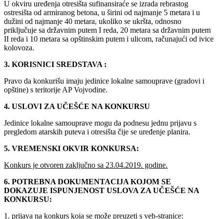
U okviru uređenja otresišta sufinansiraće se izrada rebrastog
ostresišta od armiranog betona, u širini od najmanje 5 metara i u
dužini od najmanje 40 metara, ukoliko se ukršta, odnosno
priključuje sa državnim putem I reda, 20 metara sa državnim putem
II reda i 10 metara sa opštinskim putem i ulicom, računajući od ivice
kolovoza.
3. KORISNICI SREDSTAVA :
Pravo da konkurišu imaju jedinice lokalne samouprave (gradovi i
opštine) s teritorije AP Vojvodine.
4. USLOVI ZA UČEŠĆE NA KONKURSU
Jedinice lokalne samouprave mogu da podnesu jednu prijavu s
pregledom atarskih puteva i otresišta čije se uređenje planira.
5. VREMENSKI OKVIR KONKURSA:
Konkurs je otvoren zaključno sa 23.04.2019. godine.
6. POTREBNA DOKUMENTACIJA KOJOM SE
DOKAZUJE ISPUNJENOST USLOVA ZA UČEŠĆE NA
KONKURSU:
1. prijava na konkurs koja se može preuzeti s veb-stranice: