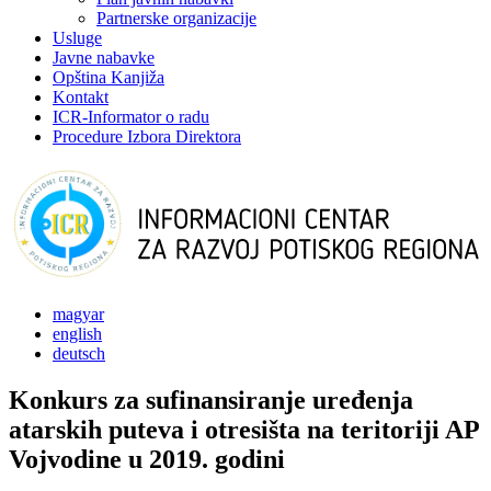
Partnerske organizacije
Usluge
Javne nabavke
Opština Kanjiža
Kontakt
ICR-Informator o radu
Procedure Izbora Direktora
magyar
english
deutsch
Konkurs za sufinansiranje uređenja
atarskih puteva i otresišta na teritoriji AP
Vojvodine u 2019. godini