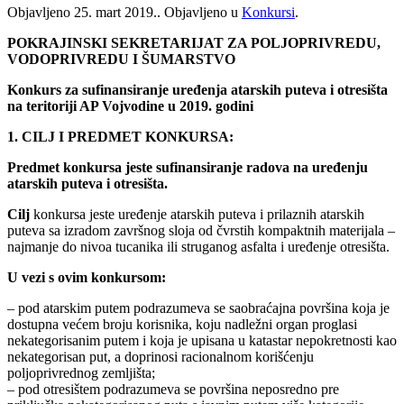
Objavljeno
25. mart 2019.
. Objavljeno u
Konkursi
.
POKRAJINSKI SEKRETARIJAT ZA POLJOPRIVREDU,
VODOPRIVREDU I ŠUMARSTVO
Konkurs za sufinansiranje uređenja atarskih puteva i otresišta
na teritoriji AP Vojvodine u 2019. godini
1. CILJ I PREDMET KONKURSA:
Predmet konkursa jeste sufinansiranje radova na uređenju
atarskih puteva i otresišta.
Cilj
konkursa jeste uređenje atarskih puteva i prilaznih atarskih
puteva sa izradom završnog sloja od čvrstih kompaktnih materijala –
najmanje do nivoa tucanika ili struganog asfalta i uređenje otresišta.
U vezi s ovim konkursom:
– pod atarskim putem podrazumeva se saobraćajna površina koja je
dostupna većem broju korisnika, koju nadležni organ proglasi
nekategorisanim putem i koja je upisana u katastar nepokretnosti kao
nekategorisan put, a doprinosi racionalnom korišćenju
poljoprivrednog zemljišta;
– pod otresištem podrazumeva se površina neposredno pre