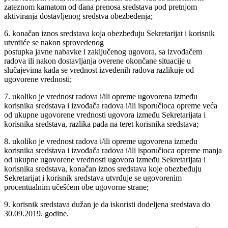
zateznom kamatom od dana prenosa sredstava pod pretnjom
aktiviranja dostavljenog sredstva obezbeđenja;
6. konačan iznos sredstava koja obezbeđuju Sekretarijat i korisnik
utvrdiće se nakon sprovedenog
postupka javne nabavke i zaključenog ugovora, sa izvođačem
radova ili nakon dostavljanja overene okončane situacije u
slučajevima kada se vrednost izvedenih radova razlikuje od
ugovorene vrednosti;
7. ukoliko je vrednost radova i/ili opreme ugovorena između
korisnika sredstava i izvođača radova i/ili isporučioca opreme veća
od ukupne ugovorene vrednosti ugovora između Sekretarijata i
korisnika sredstava, razlika pada na teret korisnika sredstava;
8. ukoliko je vrednost radova i/ili opreme ugovorena između
korisnika sredstava i izvođača radova i/ili isporučioca opreme manja
od ukupne ugovorene vrednosti ugovora između Sekretarijata i
korisnika sredstava, konačan iznos sredstava koje obezbeđuju
Sekretarijat i korisnik sredstava utvrđuje se ugovorenim
procentualnim učešćem obe ugovorne strane;
9. korisnik sredstava dužan je da iskoristi dodeljena sredstava do
30.09.2019. godine.