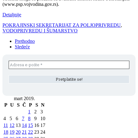
(www.psp.vojvodina.gov.rs).
Detaljnije
POKRAJINSKI SEKRETARIJAT ZA POLJOPRIVREDU
,
VODOPRIVREDU I ŠUMARSTVO
Prethodno
Sledeće
mart 2019.
P
U
S
Č
P
S
N
1
2
3
4
5
6
7
8
9
10
11
12
13
14
15
16
17
18
19
20
21
22
23
24