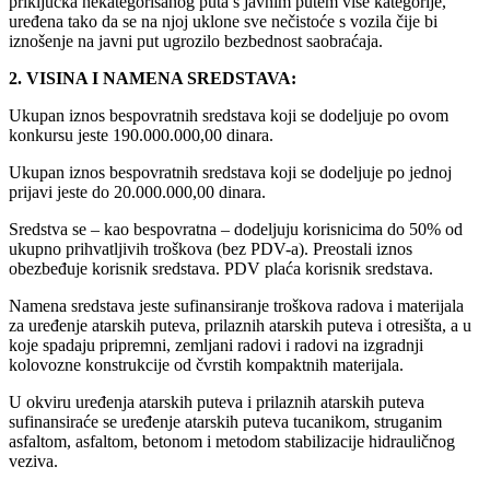
priključka nekategorisanog puta s javnim putem više kategorije,
uređena tako da se na njoj uklone sve nečistoće s vozila čije bi
iznošenje na javni put ugrozilo bezbednost saobraćaja.
2. VISINA I NAMENA SREDSTAVA:
Ukupan iznos bespovratnih sredstava koji se dodeljuje po ovom
konkursu jeste 190.000.000,00 dinara.
Ukupan iznos bespovratnih sredstava koji se dodeljuje po jednoj
prijavi jeste do 20.000.000,00 dinara.
Sredstva se – kao bespovratna – dodeljuju korisnicima do 50% od
ukupno prihvatljivih troškova (bez PDV-a). Preostali iznos
obezbeđuje korisnik sredstava. PDV plaća korisnik sredstava.
Namena sredstava jeste sufinansiranje troškova radova i materijala
za uređenje atarskih puteva, prilaznih atarskih puteva i otresišta, a u
koje spadaju pripremni, zemljani radovi i radovi na izgradnji
kolovozne konstrukcije od čvrstih kompaktnih materijala.
U okviru uređenja atarskih puteva i prilaznih atarskih puteva
sufinansiraće se uređenje atarskih puteva tucanikom, struganim
asfaltom, asfaltom, betonom i metodom stabilizacije hidrauličnog
veziva.