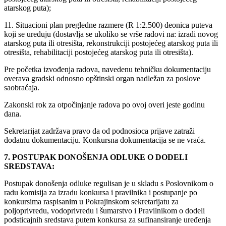
atarskog puta);
11. Situacioni plan pregledne razmere (R 1:2.500) deonica puteva
koji se uređuju (dostavlja se ukoliko se vrše radovi na: izradi novog
atarskog puta ili otresišta, rekonstrukciji postojećeg atarskog puta ili
otresišta, rehabilitaciji postojećeg atarskog puta ili otresišta).
Pre početka izvođenja radova, navedenu tehničku dokumentaciju
overava gradski odnosno opštinski organ nadležan za poslove
saobraćaja.
Zakonski rok za otpočinjanje radova po ovoj overi jeste godinu
dana.
Sekretarijat zadržava pravo da od podnosioca prijave zatraži
dodatnu dokumentaciju. Konkursna dokumentacija se ne vraća.
7. POSTUPAK DONOŠENJA ODLUKE O DODELI
SREDSTAVA:
Postupak donošenja odluke regulisan je u skladu s Poslovnikom o
radu komisija za izradu konkursa i pravilnika i postupanje po
konkursima raspisanim u Pokrajinskom sekretarijatu za
poljoprivredu, vodoprivredu i šumarstvo i Pravilnikom o dodeli
podsticajnih sredstava putem konkursa za sufinansiranje uređenja