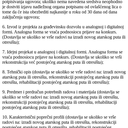
potpisivanja ugovora; ukoliko nema navedena sredstva neophodno
je dostviti izjavu nadležnog organa potpisanu od ovlašćenog lica o
tome da će ista obezbediti najkasnije u roku od 30 dana od dana
zaključenja ugovora;
6. Izvod iz projekta za građevinsku dozvolu u analognoj i digitalnoj
formi. Analogna forma se vraća podnosiocu prijave na konkurs.
(Dostavlja se ukoliko se vrše radovi na izradi novog atarskog puta ili
otresišta);
7. Idejni projekat u analognoj i digitalnoj formi. Analogna forma se
vraća podnosiocu prijave na konkurs. (Dostavlja se ukoliko se vrši
rekonstrukcija već postojećeg atarskog puta ili otresišta);
8. Tehnički opis (dostavlja se ukoliko se vrše radovi na: izradi novog
atarskog puta ili otresišta, rekonstrukciji postojećeg atarskog puta ili
otresišta, rehabilitaciji postojećeg atarskog puta ili otresišta);
9. Predmer i predračun potrebnih radova i materijala (dostavlja se
ukoliko se vrše radovi na: izradi novog atarskog puta ili otresišta,
rekonstrukciji postojećeg atarskog puta ili otresišta, rehabilitaciji
postojećeg atarskog puta ili otresišta);
10. Karakteristični poprečni profili (dostavlja se ukoliko se vrše
radovi na: izradi novog atarskog puta ili otresišta, rekonstrukciji
postojećeg atarskog puta ili otresišta, rehabilitaciji postojećeg