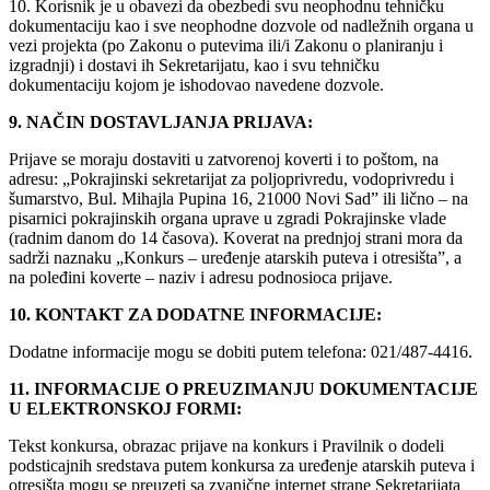
10. Korisnik je u obavezi da obezbedi svu neophodnu tehničku
dokumentaciju kao i sve neophodne dozvole od nadležnih organa u
vezi projekta (po Zakonu o putevima ili/i Zakonu o planiranju i
izgradnji) i dostavi ih Sekretarijatu, kao i svu tehničku
dokumentaciju kojom je ishodovao navedene dozvole.
9. NAČIN DOSTAVLJANJA PRIJAVA:
Prijave se moraju dostaviti u zatvorenoj koverti i to poštom, na
adresu: „Pokrajinski sekretarijat za poljoprivredu, vodoprivredu i
šumarstvo, Bul. Mihajla Pupina 16, 21000 Novi Sad” ili lično – na
pisarnici pokrajinskih organa uprave u zgradi Pokrajinske vlade
(radnim danom do 14 časova). Koverat na prednjoj strani mora da
sadrži naznaku „Konkurs – uređenje atarskih puteva i otresišta”, a
na poleđini koverte – naziv i adresu podnosioca prijave.
10. KONTAKT ZA DODATNE INFORMACIJE:
Dodatne informacije mogu se dobiti putem telefona: 021/487-4416.
11. INFORMACIJE O PREUZIMANJU DOKUMENTACIJE
U ELEKTRONSKOJ FORMI:
Tekst konkursa, obrazac prijave na konkurs i Pravilnik o dodeli
podsticajnih sredstava putem konkursa za uređenje atarskih puteva i
otresišta mogu se preuzeti sa zvanične internet strane Sekretarijata