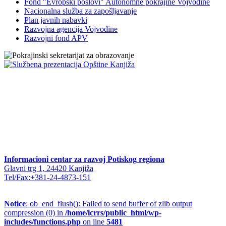
Fond "Evropski poslovi" Autonomne pokrajine Vojvodine
Nacionalna služba za zapošljavanje
Plan javnih nabavki
Razvojna agencija Vojvodine
Razvojni fond APV
Informacioni centar za razvoj Potiskog regiona
Glavni trg 1, 24420 Kanjiža
Tel/Fax:+381-24-4873-151
Notice
: ob_end_flush(): Failed to send buffer of zlib output
compression (0) in
/home/icrrs/public_html/wp-
includes/functions.php
on line
5481