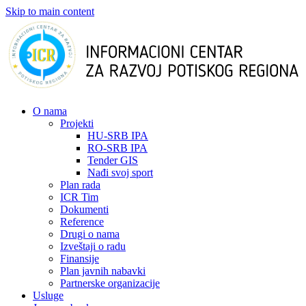
Skip to main content
О nama
Projekti
HU-SRB IPA
RO-SRB IPA
Tender GIS
Nađi svoj sport
Plan rada
ICR Tim
Dokumenti
Reference
Drugi o nama
Izveštaji o radu
Finansije
Plan javnih nabavki
Partnerske organizacije
Usluge