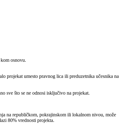
po kom osnovu.
alo projekat umesto pravnog lica ili preduzetnika učesnika na
o sve što se ne odnosi isključivo na projekat.
sanja na republičkom, pokrajinskom ili lokalnom nivou, može
elazi 80% vrednosti projekta.