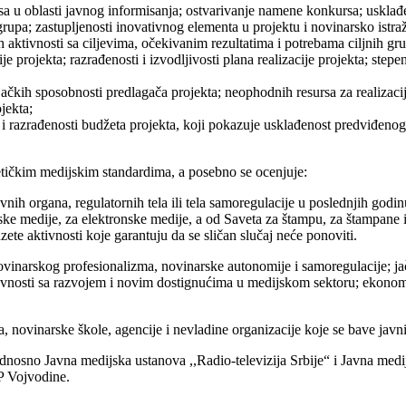
resa u oblasti javnog informisanja; ostvarivanje namene konkursa; usklađ
 grupa; zastupljenosti inovativnog elementa u projektu i novinarsko istra
nih aktivnosti sa ciljevima, očekivanim rezultatima i potrebama ciljnih gru
e projekta; razrađenosti i izvodljivosti plana realizacije projekta; stepen
ljačkih sposobnosti predlagača projekta; neophodnih resursa za realizacij
jekta;
ti i razrađenosti budžeta projekta, koji pokazuje usklađenost predviđe
etičkim medijskim standardima, a posebno se ocenjuje:
vnih organa, regulatornih tela ili tela samoregulacije u poslednjih godi
ske medije, za elektronske medije, a od Saveta za štampu, za štampane i
ete aktivnosti koje garantuju da se sličan slučaj neće ponoviti.
vinarskog profesionalizma, novinarske autonomije i samoregulacije; jač
 javnosti sa razvojem i novim dostignućima u medijskom sektoru; ekonoms
, novinarske škole, agencije i nevladine organizacije koje se bave jav
 odnosno Javna medijska ustanova ,,Radio-televizija Srbije“ i Javna medi
P Vojvodine.