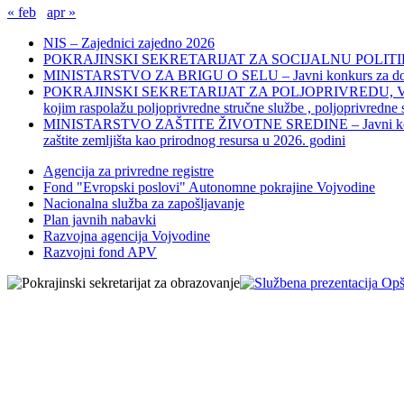
« feb
apr »
NIS – Zajednici zajedno 2026
POKRAJINSKI SEKRETARIJAT ZA SOCIJALNU POLITIKU, 
MINISTARSTVO ZA BRIGU O SELU – Javni konkurs za dodelu bes
POKRAJINSKI SEKRETARIJAT ZA POLJOPRIVREDU, VODOPRIVR
kojim raspolažu poljoprivredne stručne službe , poljoprivredne
MINISTARSTVO ZAŠTITE ŽIVOTNE SREDINE – Javni konkurs za dod
zaštite zemljišta kao prirodnog resursa u 2026. godini
Agencija za privredne registre
Fond "Evropski poslovi" Autonomne pokrajine Vojvodine
Nacionalna služba za zapošljavanje
Plan javnih nabavki
Razvojna agencija Vojvodine
Razvojni fond APV