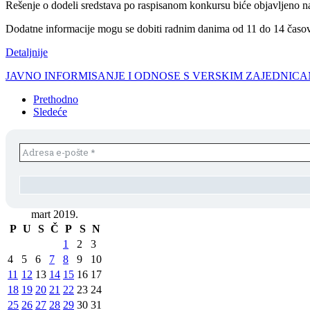
Rešenje o dodeli sredstava po raspisanom konkursu biće objavljeno na 
Dodatne informacije mogu se dobiti radnim danima od 11 do 14 časov
Detaljnije
JAVNO INFORMISANJE I ODNOSE S VERSKIM ZAJEDNIC
Prethodno
Sledeće
mart 2019.
P
U
S
Č
P
S
N
1
2
3
4
5
6
7
8
9
10
11
12
13
14
15
16
17
18
19
20
21
22
23
24
25
26
27
28
29
30
31