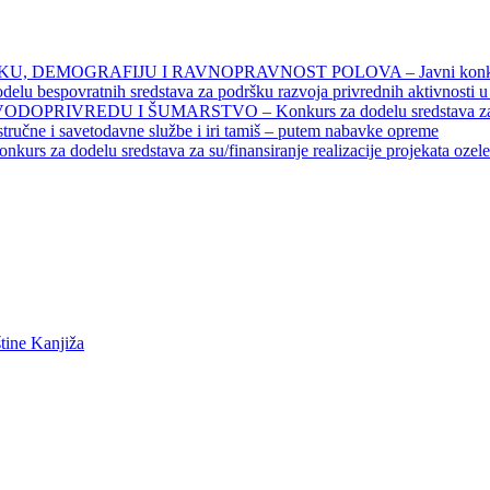
DEMOGRAFIJU I RAVNOPRAVNOST POLOVA – Javni konkursi – 
povratnih sredstava za podršku razvoja privrednih aktivnosti u seo
EDU I ŠUMARSTVO – Konkurs za dodelu sredstava za finansiran
 stručne i savetodavne službe i iri tamiš ‒ putem nabavke opreme
elu sredstava za su/finansiranje realizacije projekata ozelenjavan