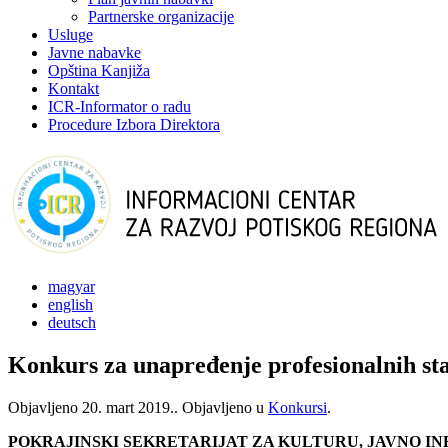
Partnerske organizacije
Usluge
Javne nabavke
Opština Kanjiža
Kontakt
ICR-Informator o radu
Procedure Izbora Direktora
magyar
english
deutsch
Konkurs za unapređenje profesionalnih st
Objavljeno
20. mart 2019.
. Objavljeno u
Konkursi
.
POKRAJINSKI SEKRETARIJAT ZA KULTURU, JAVNO I