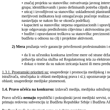
• značaj projekta sa stanovišta: ostvarivanja javnog inte
grupa; identifikovanih i jasno definisanih potreba ciljnih
• uticaj i izvodljivost sa stanovišta: usklađenosti planira
merljivosti indikatora koji omogućavaju praćenje realizacij
nastavljaju se nakon što se okonča podrška);
• kapaciteti sa stanovišta: stepena organizacionih i uprav
koje odgovaraju predloženim ciljevima i aktivnostima pro
• budžet i opravdanost troškova sa stanovišta: preciznos
budžeta u odnosu na cilj i projektne aktivnosti.
2) Mera
pružanja veće garancije privrženosti profesionalnim i 
• da li su učesniku konkursa izrečene mere od strane drža
pribavlja stručna služba od Regulatornog tela za elektron
• dokaz o tome da su nakon izricanja kazni ili mera preduz
1.3.1. Programski prioriteti su:
unapređenje i promocija medijskog i no
istraživača, stručnjaka iz oblasti medijskog prava i sl.); upoznavanje
oblasti; unapređenje medijske pismenosti.
1.4. Pravo učešća na konkursu:
izdavači medija, medijska udruženja
Pravo učešća
nemaju
republički i pokrajinski javni medijski servisi,
primaju redovnu subvenciju iz Budžeta Republike Srbije i Budžeta A