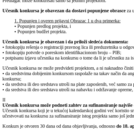
Predlagač može konkurisati samo sa jednim projektom.
Učesnik konkursa je obavezan da dostavi popunjene obrasce
za u
1. Popunjen i overen prijavni Obrazac 1 u dva primerka:
• Popunjen predlog projekta, i
• Popunjen budžet projekta.
Učesnik konkursa je obavezan i da priloži sledeća dokumenta:
• fotokopiju rešenja o registraciji pravnog lica ili preduzetnika u odgo
• fotokopiju potvrde o poreskom identifikacionom broju – PIB;
• potpisanu izjavu učesnika na konkursu o tome da li je učesniku za i
Učesnik konkursa ne može predvideti projektom, a ni naknadno činiti
• da sredstvima dobijenim konkursom raspolaže na takav način da angaž
konkursu;
• da sredstva ili deo sredstava utroši na plate zaposlenih, već samo za p
• da sredstva ili deo sredstava utroši na nabavku i održavanje opreme
II
Učesnik konkursa može podneti zahtev za sufinansiranje najviše
Učesnik konkursa koji je u tekućoj kalendarskoj godini već koristio 
učestvovati na konkursu za sufinansiranje istog projekta samo još jedno
Konkurs je otvoren 30 dana od dana objavljivanja, odnosno
do 18. a