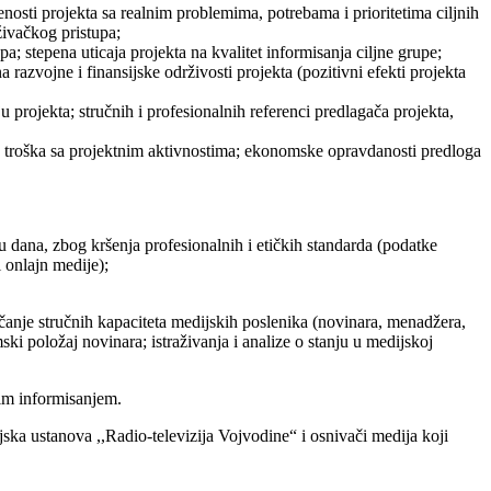
enosti projekta sa realnim problemima, potrebama i prioritetima ciljnih
živačkog pristupa;
pa; stepena uticaja projekta na kvalitet informisanja ciljne grupe;
a razvojne i finansijske održivosti projekta (pozitivni efekti projekta
u projekta; stručnih i profesionalnih referenci predlagača projekta,
nog troška sa projektnim aktivnostima; ekonomske opravdanosti predloga
nu dana, zbog kršenja profesionalnih i etičkih standarda (podatke
 onlajn medije);
anje stručnih kapaciteta medijskih poslenika (novinara, menadžera,
ki položaj novinara; istraživanja i analize o stanju u medijskoj
nim informisanjem.
jska ustanova ,,Radio-televizija Vojvodine“ i osnivači medija koji