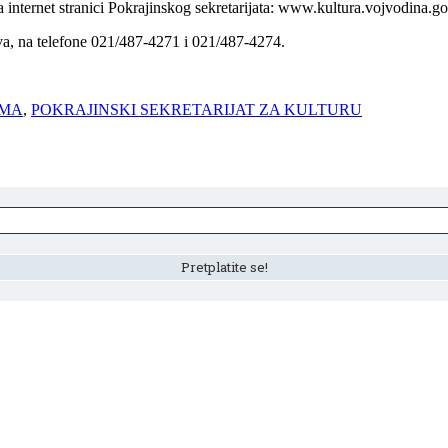
internet stranici Pokrajinskog sekretarijata: www.kultura.vojvodina.go
a, na telefone 021/487-4271 i 021/487-4274.
AMA
,
POKRAJINSKI SEKRETARIJAT ZA KULTURU