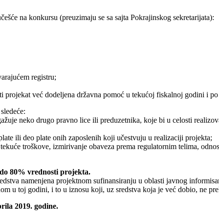
češće na konkursu (preuzimaju se sa sajta Pokrajinskog sekretarijata):
varajućem registru;
sti projekat već dodeljena državna pomoć u tekućoj fiskalnoj godini i 
 sledeće:
uje neko drugo pravno lice ili preduzetnika, koje bi u celosti realizov
late ili deo plate onih zaposlenih koji učestvuju u realizaciji projekta;
, tekuće troškove, izmirivanje obaveza prema regulatornim telima, odnosn
 do 80% vrednosti projekta.
sredstva namenjena projektnom sufinansiranju u oblasti javnog informi
m u toj godini, i to u iznosu koji, uz sredstva koja je već dobio, ne pr
prila 2019. godine.