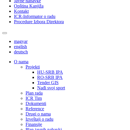
Javne nabavke
Opština Kanjiža
Kontakt
ICR-Informator o radu
Procedure Izbora Direktora
magyar
english
deutsch
О nama
Projekti
HU-SRB IPA
RO-SRB IPA
Tender GIS
Nađi svoj sport
Plan rada
ICR Tim
Dokumenti
Reference
Drugi o nama
Izveštaji o radu
Finansije
Plan javnih nabavki