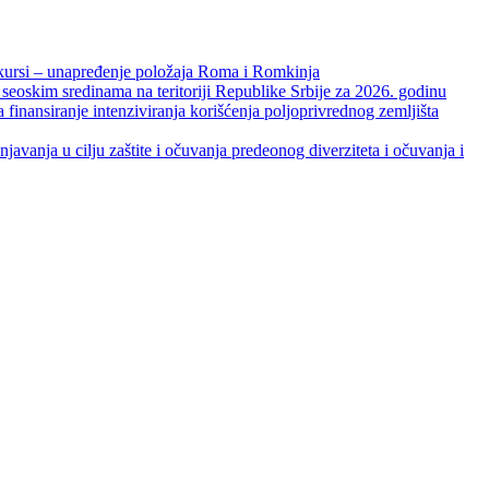
unapređenje položaja Roma i Romkinja
skim sredinama na teritoriji Republike Srbije za 2026. godinu
je intenziviranja korišćenja poljoprivrednog zemljišta
ja u cilju zaštite i očuvanja predeonog diverziteta i očuvanja i