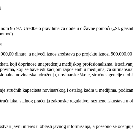
i
a članom 95-97. Uredbe o pravilima za dodelu državne pomoći („Sl. glas
pomoć).
a.
.000,00 dinara, a najveći iznos sredstava po projektu iznosi 500.000,00 
ekata koji doprinose unapređenju medijskog profesionalizma, istraživanj
povima, koji se bave edukacijom zaposlenih u medijima, za sufinansiranj
sionalna novinarska udruženja, novinarske škole, stručne agencije u obl
čanje stručnih kapaciteta novinarskog i ostalog kadra u medijima, podi
stručnjaka, stalnog praćenja zakonske regulative, razmene iskustava u o
tvari javni interes u oblasti javnog informisanja, a posebno se ocenjuje