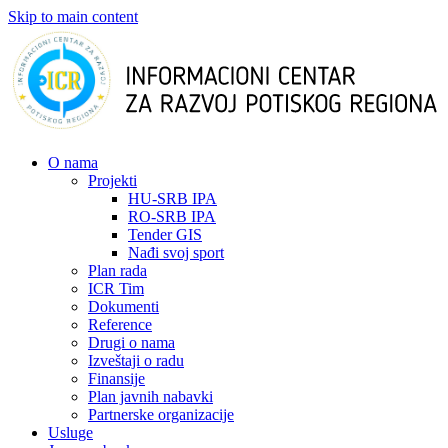
Skip to main content
О nama
Projekti
HU-SRB IPA
RO-SRB IPA
Tender GIS
Nađi svoj sport
Plan rada
ICR Tim
Dokumenti
Reference
Drugi o nama
Izveštaji o radu
Finansije
Plan javnih nabavki
Partnerske organizacije
Usluge