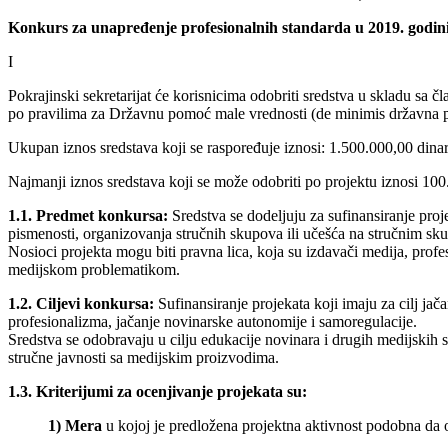
Konkurs za unapređenje profesionalnih standarda u 2019. godin
I
Pokrajinski sekretarijat će korisnicima odobriti sredstva u skladu s
po pravilima za Državnu pomoć male vrednosti (de minimis državna 
Ukupan iznos sredstava koji se raspoređuje iznosi: 1.500.000,00 dinar
Najmanji iznos sredstava koji se može odobriti po projektu iznosi 100
1.1. Predmet konkursa:
Sredstva se dodeljuju za sufinansiranje proj
pismenosti, organizovanja stručnih skupova ili učešća na stručnim sku
Nosioci projekta mogu biti pravna lica, koja su izdavači medija, profe
medijskom problematikom.
1.2. Ciljevi konkursa:
Sufinansiranje projekata koji imaju za cilj ja
profesionalizma, jačanje novinarske autonomije i samoregulacije.
Sredstva se odobravaju u cilju edukacije novinara i drugih medijskih 
stručne javnosti sa medijskim proizvodima.
1.3. Kriterijumi za ocenjivanje projekata su:
1) Mera
u kojoj je predložena projektna aktivnost podobna da os