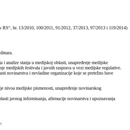
nik RS“, br. 13/2010, 100/2011, 91/2012, 37/2013, 97/2013 i 119/2014)
dinara.
a i analize stanja u medijskoj oblasti, unapređenje medijske
e medijskih festivala i javnih rasprava u vezi medijske regulative.
asti novinarstva i nevladine organizacije koje se pretežno bave
zanje nivoa medijske pismenosti, unapređenje novinarskog
blasti javnog informisanja, afirmacije novinarstva i upoznavanja
: