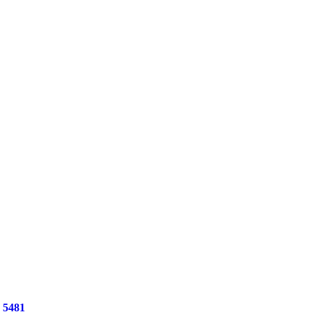
e
5481