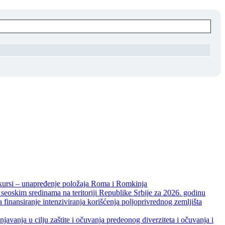
unapređenje položaja Roma i Romkinja
skim sredinama na teritoriji Republike Srbije za 2026. godinu
je intenziviranja korišćenja poljoprivrednog zemljišta
ja u cilju zaštite i očuvanja predeonog diverziteta i očuvanja i