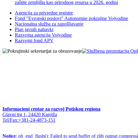
zaštite zemljišta kao prirodnog resursa u 2026. godini
Agencija za privredne registre
Fond "Evropski poslovi" Autonomne pokrajine Vojvodine
Nacionalna služba za zapošljavanje
Plan javnih nabavki
Razvojna agencija Vojvodine
Razvojni fond APV
Informacioni centar za razvoj Potiskog regiona
Glavni trg 1, 24420 Kanjiža
Tel/Fax:+381-24-4873-151
Notice
: ob_end_flush(): Failed to send buffer of zlib output compress