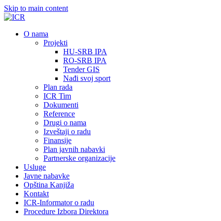
Skip to main content
О nama
Projekti
HU-SRB IPA
RO-SRB IPA
Tender GIS
Nađi svoj sport
Plan rada
ICR Tim
Dokumenti
Reference
Drugi o nama
Izveštaji o radu
Finansije
Plan javnih nabavki
Partnerske organizacije
Usluge
Javne nabavke
Opština Kanjiža
Kontakt
ICR-Informator o radu
Procedure Izbora Direktora