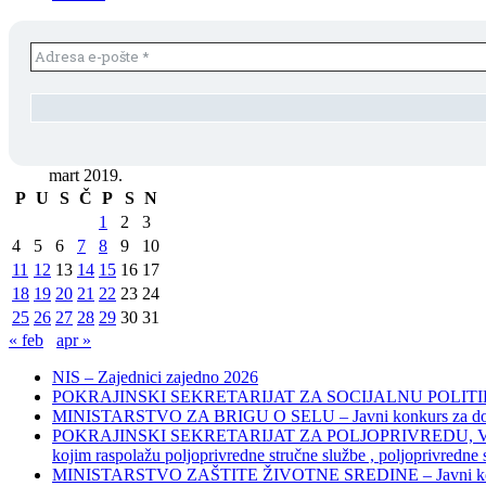
mart 2019.
P
U
S
Č
P
S
N
1
2
3
4
5
6
7
8
9
10
11
12
13
14
15
16
17
18
19
20
21
22
23
24
25
26
27
28
29
30
31
« feb
apr »
NIS – Zajednici zajedno 2026
POKRAJINSKI SEKRETARIJAT ZA SOCIJALNU POLITIKU, 
MINISTARSTVO ZA BRIGU O SELU – Javni konkurs za dodelu bes
POKRAJINSKI SEKRETARIJAT ZA POLJOPRIVREDU, VODOPRIVR
kojim raspolažu poljoprivredne stručne službe , poljoprivredne
MINISTARSTVO ZAŠTITE ŽIVOTNE SREDINE – Javni konkurs za dod