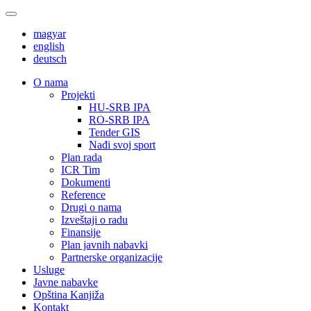
magyar
english
deutsch
О nama
Projekti
HU-SRB IPA
RO-SRB IPA
Tender GIS
Nađi svoj sport
Plan rada
ICR Tim
Dokumenti
Reference
Drugi o nama
Izveštaji o radu
Finansije
Plan javnih nabavki
Partnerske organizacije
Usluge
Javne nabavke
Opština Kanjiža
Kontakt