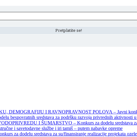
DEMOGRAFIJU I RAVNOPRAVNOST POLOVA – Javni konkursi – 
povratnih sredstava za podršku razvoja privrednih aktivnosti u seo
EDU I ŠUMARSTVO – Konkurs za dodelu sredstava za finansiran
 stručne i savetodavne službe i iri tamiš ‒ putem nabavke opreme
elu sredstava za su/finansiranje realizacije projekata ozelenjavan