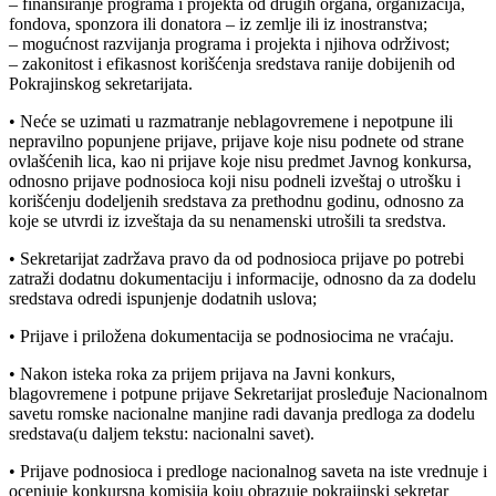
– finansiranje programa i projekta od drugih organa, organizacija,
fondova, sponzora ili donatora – iz zemlje ili iz inostranstva;
– mogućnost razvijanja programa i projekta i njihova održivost;
– zakonitost i efikasnost korišćenja sredstava ranije dobijenih od
Pokrajinskog sekretarijata.
• Neće se uzimati u razmatranje neblagovremene i nepotpune ili
nepravilno popunjene prijave, prijave koje nisu podnete od strane
ovlašćenih lica, kao ni prijave koje nisu predmet Javnog konkursa,
odnosno prijave podnosioca koji nisu podneli izveštaj o utrošku i
korišćenju dodeljenih sredstava za prethodnu godinu, odnosno za
koje se utvrdi iz izveštaja da su nenamenski utrošili ta sredstva.
• Sekretarijat zadržava pravo da od podnosioca prijave po potrebi
zatraži dodatnu dokumentaciju i informacije, odnosno da za dodelu
sredstava odredi ispunjenje dodatnih uslova;
• Prijave i priložena dokumentacija se podnosiocima ne vraćaju.
• Nakon isteka roka za prijem prijava na Javni konkurs,
blagovremene i potpune prijave Sekretarijat prosleđuje Nacionalnom
savetu romske nacionalne manjine radi davanja predloga za dodelu
sredstava(u daljem tekstu: nacionalni savet).
• Prijave podnosioca i predloge nacionalnog saveta na iste vrednuje i
ocenjuje konkursna komisija koju obrazuje pokrajinski sekretar