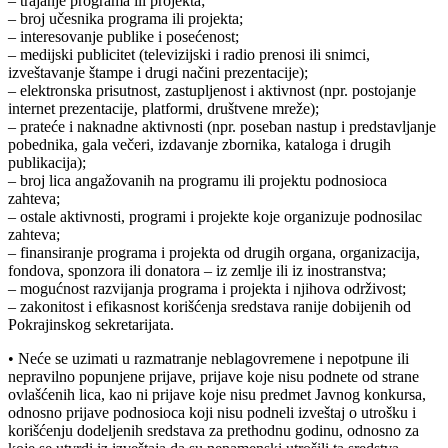
– trajanje programa ili projekta;
– broj učesnika programa ili projekta;
– interesovanje publike i posećenost;
– medijski publicitet (televizijski i radio prenosi ili snimci,
izveštavanje štampe i drugi načini prezentacije);
– elektronska prisutnost, zastupljenost i aktivnost (npr. postojanje
internet prezentacije, platformi, društvene mreže);
– prateće i naknadne aktivnosti (npr. poseban nastup i predstavljanje
pobednika, gala večeri, izdavanje zbornika, kataloga i drugih
publikacija);
– broj lica angažovanih na programu ili projektu podnosioca
zahteva;
– ostale aktivnosti, programi i projekte koje organizuje podnosilac
zahteva;
– finansiranje programa i projekta od drugih organa, organizacija,
fondova, sponzora ili donatora – iz zemlje ili iz inostranstva;
– mogućnost razvijanja programa i projekta i njihova održivost;
– zakonitost i efikasnost korišćenja sredstava ranije dobijenih od
Pokrajinskog sekretarijata.
• Neće se uzimati u razmatranje neblagovremene i nepotpune ili
nepravilno popunjene prijave, prijave koje nisu podnete od strane
ovlašćenih lica, kao ni prijave koje nisu predmet Javnog konkursa,
odnosno prijave podnosioca koji nisu podneli izveštaj o utrošku i
korišćenju dodeljenih sredstava za prethodnu godinu, odnosno za