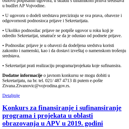
osnovu potpisanih ugovora, u skladu s dinamikom priliva sredstava
u budžet AP Vojvodine.
• U ugovoru o dodeli sredstava preciziraju se sva prava, obaveze i
odgovornosti podnosioca prijave i Sekretarijata.
• Ukoliko podnosilac prijave ne potpiše ugovor u roku koji je
odredio Sekretarijat, smatraće se da je odustao od podnete prijave.
• Podnosilac prijave je u obavezi da dodeljena sredstva koristi
zakonito i namenski, kao i da dostavi izveštaj o namenskom trošenju
sredstava.
• Sekretarijat prati realizaciju programa/projekata koje sufinansira.
Dodatne informacije
o javnom konkursu se mogu dobiti u
Sekretarijatu, na br. tel. 021/ 487 4713 ili putem e-pošte
Zivana.Zivanovic@vojvodina.gov.rs.
Detaljnije
Konkurs za finansiranje i sufinansiranje
programa i projekata u oblasti
obrazovanja u APV u 2019. godini