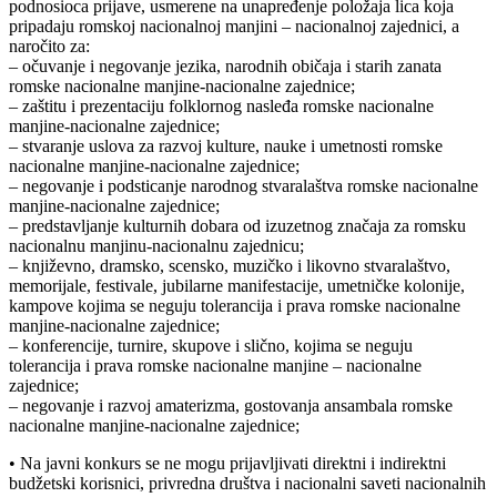
podnosioca prijave, usmerene na unapređenje položaja lica koja
pripadaju romskoj nacionalnoj manjini – nacionalnoj zajednici, a
naročito za:
– očuvanje i negovanje jezika, narodnih običaja i starih zanata
romske nacionalne manjine-nacionalne zajednice;
– zaštitu i prezentaciju folklornog nasleđa romske nacionalne
manjine-nacionalne zajednice;
– stvaranje uslova za razvoj kulture, nauke i umetnosti romske
nacionalne manjine-nacionalne zajednice;
– negovanje i podsticanje narodnog stvaralaštva romske nacionalne
manjine-nacionalne zajednice;
– predstavljanje kulturnih dobara od izuzetnog značaja za romsku
nacionalnu manjinu-nacionalnu zajednicu;
– književno, dramsko, scensko, muzičko i likovno stvaralaštvo,
memorijale, festivale, jubilarne manifestacije, umetničke kolonije,
kampove kojima se neguju tolerancija i prava romske nacionalne
manjine-nacionalne zajednice;
– konferencije, turnire, skupove i slično, kojima se neguju
tolerancija i prava romske nacionalne manjine – nacionalne
zajednice;
– negovanje i razvoj amaterizma, gostovanja ansambala romske
nacionalne manjine-nacionalne zajednice;
• Na javni konkurs se ne mogu prijavljivati direktni i indirektni
budžetski korisnici, privredna društva i nacionalni saveti nacionalnih