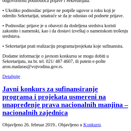
odgovornosti podnosioca prijave i Sekretarijata.
• Ukoliko podnosilac prijave ne potpiše ugovor u roku koji je
odredio Sekretarijat, smatraće se da je odustao od podnete prijave.
• Podnosilac prijave je u obavezi da dodeljena sredstva koristi
zakonito i namenski, kao i da dostavi izveštaj o namenskom trošenju
sredstava.
• Sekretarijat prati realizaciju programa/projekata koje sufinansira.
Dodatne informacije o javnom konkursu se mogu dobiti u
Sekretarijatu, na br. tel. 021/ 487 4607, ili putem e-pošte
aron.madaras@vojvodina.gov.rs.
Detaljnije
Javni konkurs za sufinansiranje
programa i projekata usmereni na
unapređenje prava nacionalnih manjina –
nacionalnih zajednica
Objavljeno
26. februar 2019.
. Objavljeno u
Konkursi
.