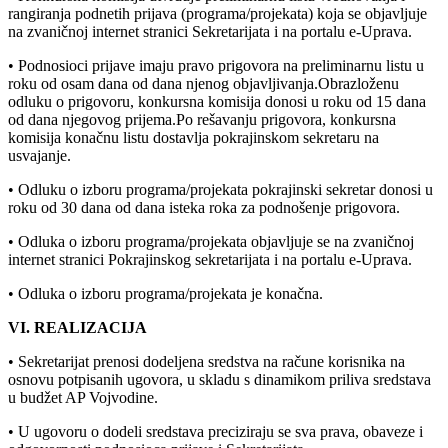
rangiranja podnetih prijava (programa/projekata) koja se objavljuje
na zvaničnoj internet stranici Sekretarijata i na portalu e-Uprava.
• Podnosioci prijave imaju pravo prigovora na preliminarnu listu u
roku od osam dana od dana njenog objavljivanja.Obrazloženu
odluku o prigovoru, konkursna komisija donosi u roku od 15 dana
od dana njegovog prijema.Po rešavanju prigovora, konkursna
komisija konačnu listu dostavlja pokrajinskom sekretaru na
usvajanje.
• Odluku o izboru programa/projekata pokrajinski sekretar donosi u
roku od 30 dana od dana isteka roka za podnošenje prigovora.
• Odluka o izboru programa/projekata objavljuje se na zvaničnoj
internet stranici Pokrajinskog sekretarijata i na portalu e-Uprava.
• Odluka o izboru programa/projekata je konačna.
VI. REALIZACIJA
• Sekretarijat prenosi dodeljena sredstva na račune korisnika na
osnovu potpisanih ugovora, u skladu s dinamikom priliva sredstava
u budžet AP Vojvodine.
• U ugovoru o dodeli sredstava preciziraju se sva prava, obaveze i