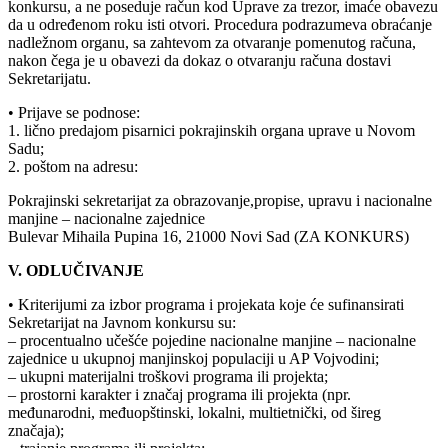
konkursu, a ne poseduje račun kod Uprave za trezor, imaće obavezu
da u određenom roku isti otvori. Procedura podrazumeva obraćanje
nadležnom organu, sa zahtevom za otvaranje pomenutog računa,
nakon čega je u obavezi da dokaz o otvaranju računa dostavi
Sekretarijatu.
• Prijave se podnose:
1. lično predajom pisarnici pokrajinskih organa uprave u Novom
Sadu;
2. poštom na adresu:
Pokrajinski sekretarijat za obrazovanje,propise, upravu i nacionalne
manjine – nacionalne zajednice
Bulevar Mihaila Pupina 16, 21000 Novi Sad (ZA KONKURS)
V. ODLUČIVANJE
• Kriterijumi za izbor programa i projekata koje će sufinansirati
Sekretarijat na Javnom konkursu su:
– procentualno učešće pojedine nacionalne manjine – nacionalne
zajednice u ukupnoj manjinskoj populaciji u AP Vojvodini;
– ukupni materijalni troškovi programa ili projekta;
– prostorni karakter i značaj programa ili projekta (npr.
međunarodni, međuopštinski, lokalni, multietnički, od šireg
značaja);