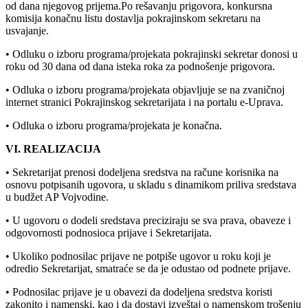
od dana njegovog prijema.Po rešavanju prigovora, konkursna
komisija konačnu listu dostavlja pokrajinskom sekretaru na
usvajanje.
• Odluku o izboru programa/projekata pokrajinski sekretar donosi u
roku od 30 dana od dana isteka roka za podnošenje prigovora.
• Odluka o izboru programa/projekata objavljuje se na zvaničnoj
internet stranici Pokrajinskog sekretarijata i na portalu e-Uprava.
• Odluka o izboru programa/projekata je konačna.
VI. REALIZACIJA
• Sekretarijat prenosi dodeljena sredstva na račune korisnika na
osnovu potpisanih ugovora, u skladu s dinamikom priliva sredstava
u budžet AP Vojvodine.
• U ugovoru o dodeli sredstava preciziraju se sva prava, obaveze i
odgovornosti podnosioca prijave i Sekretarijata.
• Ukoliko podnosilac prijave ne potpiše ugovor u roku koji je
odredio Sekretarijat, smatraće se da je odustao od podnete prijave.
• Podnosilac prijave je u obavezi da dodeljena sredstva koristi
zakonito i namenski, kao i da dostavi izveštaj o namenskom trošenju