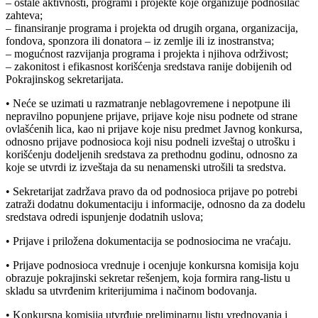
– ostale aktivnosti, programi i projekte koje organizuje podnosilac
zahteva;
– finansiranje programa i projekta od drugih organa, organizacija,
fondova, sponzora ili donatora – iz zemlje ili iz inostranstva;
– mogućnost razvijanja programa i projekta i njihova održivost;
– zakonitost i efikasnost korišćenja sredstava ranije dobijenih od
Pokrajinskog sekretarijata.
• Neće se uzimati u razmatranje neblagovremene i nepotpune ili
nepravilno popunjene prijave, prijave koje nisu podnete od strane
ovlašćenih lica, kao ni prijave koje nisu predmet Javnog konkursa,
odnosno prijave podnosioca koji nisu podneli izveštaj o utrošku i
korišćenju dodeljenih sredstava za prethodnu godinu, odnosno za
koje se utvrdi iz izveštaja da su nenamenski utrošili ta sredstva.
• Sekretarijat zadržava pravo da od podnosioca prijave po potrebi
zatraži dodatnu dokumentaciju i informacije, odnosno da za dodelu
sredstava odredi ispunjenje dodatnih uslova;
• Prijave i priložena dokumentacija se podnosiocima ne vraćaju.
• Prijave podnosioca vrednuje i ocenjuje konkursna komisija koju
obrazuje pokrajinski sekretar rešenjem, koja formira rang-listu u
skladu sa utvrđenim kriterijumima i načinom bodovanja.
• Konkursna komisija utvrđuje preliminarnu listu vrednovanja i