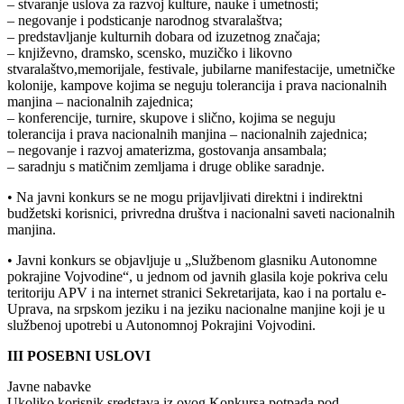
– stvaranje uslova za razvoj kulture, nauke i umetnosti;
– negovanje i podsticanje narodnog stvaralaštva;
– predstavljanje kulturnih dobara od izuzetnog značaja;
– književno, dramsko, scensko, muzičko i likovno
stvaralaštvo,memorijale, festivale, jubilarne manifestacije, umetničke
kolonije, kampove kojima se neguju tolerancija i prava nacionalnih
manjina – nacionalnih zajednica;
– konferencije, turnire, skupove i slično, kojima se neguju
tolerancija i prava nacionalnih manjina – nacionalnih zajednica;
– negovanje i razvoj amaterizma, gostovanja ansambala;
– saradnju s matičnim zemljama i druge oblike saradnje.
• Na javni konkurs se ne mogu prijavljivati direktni i indirektni
budžetski korisnici, privredna društva i nacionalni saveti nacionalnih
manjina.
• Javni konkurs se objavljuje u „Službenom glasniku Autonomne
pokrajine Vojvodine“, u jednom od javnih glasila koje pokriva celu
teritoriju APV i na internet stranici Sekretarijata, kao i na portalu e-
Uprava, na srpskom jeziku i na jeziku nacionalne manjine koji je u
službenoj upotrebi u Autonomnoj Pokrajini Vojvodini.
III POSEBNI USLOVI
Javne nabavke
Ukoliko korisnik sredstava iz ovog Konkursa potpada pod