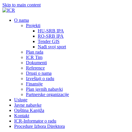
Skip to main content
О nama
Projekti
HU-SRB IPA
RO-SRB IPA
Tender GIS
Nađi svoj sport
Plan rada
ICR Tim
Dokumenti
Reference
Drugi o nama
Izveštaji o radu
Finansije
Plan javnih nabavki
Partnerske organizacije
Usluge
Javne nabavke
Opština Kanjiža
Kontakt
ICR-Informator o radu
Procedure Izbora Direktora