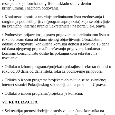
rešenjem, koja formira rang-listu u skladu sa utvrđenim
kriterijumima i načinom bodovanja.
• Konkursna komisija utvrđuje preliminarnu listu vrednovanja i
rangiranja podnetih prijava (programa/projekata) koja se objavljuje
na zvaničnoj internet stranici Sekretarijata i na portalu e-Uprava.
• Podnosioci prijave imaju pravo prigovora na preliminarnu listu u
roku od osam dana od dana njenog objavljivanja.Obrazloženu
odluku o prigovoru, konkursna komisija donosi u roku od 15 dana
od dana njegovog prijema.Po rešavanju prigovora, konkursna
komisija konačnu listu dostavlja pokrajinskom sekretaru na
usvajanje.
• Odluku o izboru programa/projekata pokrajinski sekretar donosi u
roku od 30 dana od dana isteka roka za podnošenje prigovora.
• Odluka o izboru programa/projekata objavljuje se na zvaničnoj
internet stranici Pokrajinskog sekretarijata i na portalu e-Uprava.
• Odluka o izboru programa/projekata je konačna.
VI. REALIZACIJA
• Sekretarijat prenosi dodeljena sredstva na račune korisnika na