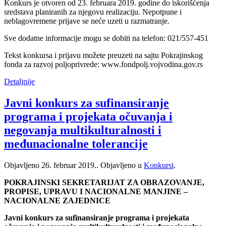
Konkurs je otvoren od 23. februara 2019. godine do iskorišćenja
sredstava planiranih za njegovu realizaciju. Nepotpune i
neblagovremene prijave se neće uzeti u razmatranje.
Sve dodatne informacije mogu se dobiti na telefon: 021/557-451
Tekst konkursa i prijavu možete preuzeti na sajtu Pokrajinskog
fonda za razvoj poljoprivrede: www.fondpolj.vojvodina.gov.rs
Detaljnije
Javni konkurs za sufinansiranje
programa i projekata očuvanja i
negovanja multikulturalnosti i
međunacionalne tolerancije
Objavljeno
26. februar 2019.
. Objavljeno u
Konkursi
.
POKRAJINSKI SEKRETARIJAT ZA OBRAZOVANJE,
PROPISE, UPRAVU I NACIONALNE MANJINE –
NACIONALNE ZAJEDNICE
Javni konkurs za sufinansiranje programa i projekata