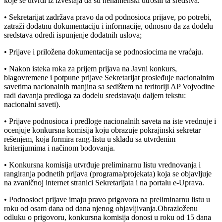
koje se utvrdi iz izveštaja da su nenamenski utrošili ta sredstva.
• Sekretarijat zadržava pravo da od podnosioca prijave, po potrebi,
zatraži dodatnu dokumentaciju i informacije, odnosno da za dodelu
sredstava odredi ispunjenje dodatnih uslova;
• Prijave i priložena dokumentacija se podnosiocima ne vraćaju.
• Nakon isteka roka za prijem prijava na Javni konkurs,
blagovremene i potpune prijave Sekretarijat prosleđuje nacionalnim
savetima nacionalnih manjina sa sedištem na teritoriji AP Vojvodine
radi davanja predloga za dodelu sredstava(u daljem tekstu:
nacionalni saveti).
• Prijave podnosioca i predloge nacionalnih saveta na iste vrednuje i
ocenjuje konkursna komisija koju obrazuje pokrajinski sekretar
rešenjem, koja formira rang-listu u skladu sa utvrđenim
kriterijumima i načinom bodovanja.
• Konkursna komisija utvrđuje preliminarnu listu vrednovanja i
rangiranja podnetih prijava (programa/projekata) koja se objavljuje
na zvaničnoj internet stranici Sekretarijata i na portalu e-Uprava.
• Podnosioci prijave imaju pravo prigovora na preliminarnu listu u
roku od osam dana od dana njenog objavljivanja.Obrazloženu
odluku o prigovoru, konkursna komisija donosi u roku od 15 dana