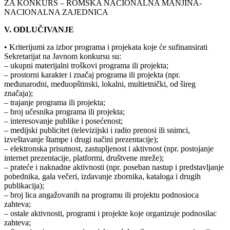
ZA KONKURS – ROMSKA NACIONALNA MANJINA-
NACIONALNA ZAJEDNICA
V. ODLUČIVANJE
• Kriterijumi za izbor programa i projekata koje će sufinansirati
Sekretarijat na Javnom konkursu su:
– ukupni materijalni troškovi programa ili projekta;
– prostorni karakter i značaj programa ili projekta (npr.
međunarodni, međuopštinski, lokalni, multietnički, od šireg
značaja);
– trajanje programa ili projekta;
– broj učesnika programa ili projekta;
– interesovanje publike i posećenost;
– medijski publicitet (televizijski i radio prenosi ili snimci,
izveštavanje štampe i drugi načini prezentacije);
– elektronska prisutnost, zastupljenost i aktivnost (npr. postojanje
internet prezentacije, platformi, društvene mreže);
– prateće i naknadne aktivnosti (npr. poseban nastup i predstavljanje
pobednika, gala večeri, izdavanje zbornika, kataloga i drugih
publikacija);
– broj lica angažovanih na programu ili projektu podnosioca
zahteva;
– ostale aktivnosti, programi i projekte koje organizuje podnosilac
zahteva;