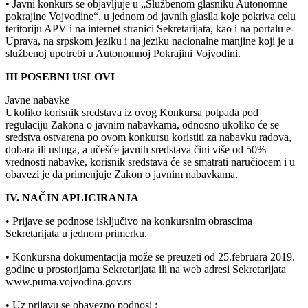
• Javni konkurs se objavljuje u „Službenom glasniku Autonomne
pokrajine Vojvodine“, u jednom od javnih glasila koje pokriva celu
teritoriju APV i na internet stranici Sekretarijata, kao i na portalu e-
Uprava, na srpskom jeziku i na jeziku nacionalne manjine koji je u
službenoj upotrebi u Autonomnoj Pokrajini Vojvodini.
III POSEBNI USLOVI
Javne nabavke
Ukoliko korisnik sredstava iz ovog Konkursa potpada pod
regulaciju Zakona o javnim nabavkama, odnosno ukoliko će se
sredstva ostvarena po ovom konkursu koristiti za nabavku radova,
dobara ili usluga, a učešće javnih sredstava čini više od 50%
vrednosti nabavke, korisnik sredstava će se smatrati naručiocem i u
obavezi je da primenjuje Zakon o javnim nabavkama.
IV. NAČIN APLICIRANJA
• Prijave se podnose isključivo na konkursnim obrascima
Sekretarijata u jednom primerku.
• Konkursna dokumentacija može se preuzeti od 25.februara 2019.
godine u prostorijama Sekretarijata ili na web adresi Sekretarijata
www.puma.vojvodina.gov.rs
• Uz prijavu se obavezno podnosi :