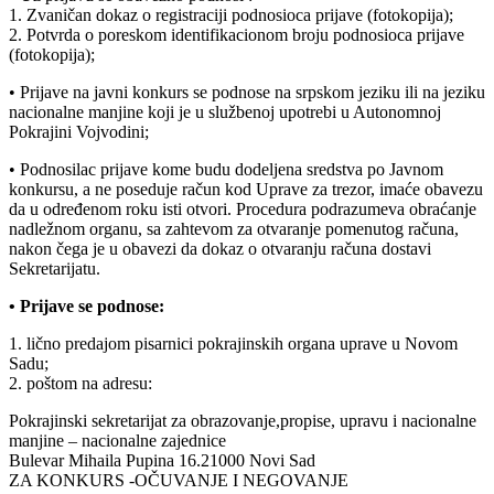
1. Zvaničan dokaz o registraciji podnosioca prijave (fotokopija);
2. Potvrda o poreskom identifikacionom broju podnosioca prijave
(fotokopija);
• Prijave na javni konkurs se podnose na srpskom jeziku ili na jeziku
nacionalne manjine koji je u službenoj upotrebi u Autonomnoj
Pokrajini Vojvodini;
• Podnosilac prijave kome budu dodeljena sredstva po Javnom
konkursu, a ne poseduje račun kod Uprave za trezor, imaće obavezu
da u određenom roku isti otvori. Procedura podrazumeva obraćanje
nadležnom organu, sa zahtevom za otvaranje pomenutog računa,
nakon čega je u obavezi da dokaz o otvaranju računa dostavi
Sekretarijatu.
• Prijave se podnose:
1. lično predajom pisarnici pokrajinskih organa uprave u Novom
Sadu;
2. poštom na adresu:
Pokrajinski sekretarijat za obrazovanje,propise, upravu i nacionalne
manjine – nacionalne zajednice
Bulevar Mihaila Pupina 16.21000 Novi Sad
ZA KONKURS -OČUVANJE I NEGOVANJE