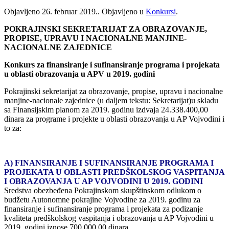
Objavljeno
26. februar 2019.
. Objavljeno u
Konkursi
.
POKRAJINSKI SEKRETARIJAT ZA OBRAZOVANJE,
PROPISE, UPRAVU I NACIONALNE MANJINE-
NACIONALNE ZAJEDNICE
Konkurs za finansiranje i sufinansiranje programa i projekata
u oblasti obrazovanja u APV u 2019. godini
Pokrajinski sekretarijat za obrazovanje, propise, upravu i nacionalne
manjine-nacionale zajednice (u daljem tekstu: Sekretarijat)u skladu
sa Finansijskim planom za 2019. godinu izdvaja 24.338.400,00
dinara za programe i projekte u oblasti obrazovanja u AP Vojvodini i
to za:
A) FINANSIRANJE I SUFINANSIRANJE PROGRAMA I
PROJEKATA U OBLASTI PREDŠKOLSKOG VASPITANJA
I OBRAZOVANJA U AP VOJVODINI U 2019. GODINI
Sredstva obezbeđena Pokrajinskom skupštinskom odlukom o
budžetu Autonomne pokrajine Vojvodine za 2019. godinu za
finansiranje i sufinansiranje programa i projekata za podizanje
kvaliteta predškolskog vaspitanja i obrazovanja u AP Vojvodini u
2019. godini iznose 700.000,00 dinara.