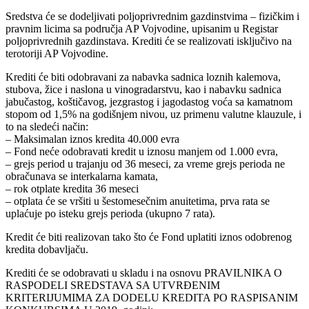
Sredstva će se dodeljivati poljoprivrednim gazdinstvima – fizičkim i
pravnim licima sa područja AP Vojvodine, upisanim u Registar
poljoprivrednih gazdinstava. Krediti će se realizovati isključivo na
terotoriji AP Vojvodine.
Krediti će biti odobravani za nabavka sadnica loznih kalemova,
stubova, žice i naslona u vinogradarstvu, kao i nabavku sadnica
jabučastog, koštičavog, jezgrastog i jagodastog voća sa kamatnom
stopom od 1,5% na godišnjem nivou, uz primenu valutne klauzule, i
to na sledeći način:
– Maksimalan iznos kredita 40.000 evra
– Fond neće odobravati kredit u iznosu manjem od 1.000 evra,
– grejs period u trajanju od 36 meseci, za vreme grejs perioda ne
obračunava se interkalarna kamata,
– rok otplate kredita 36 meseci
– otplata će se vršiti u šestomesečnim anuitetima, prva rata se
uplaćuje po isteku grejs perioda (ukupno 7 rata).
Kredit će biti realizovan tako što će Fond uplatiti iznos odobrenog
kredita dobavljaču.
Krediti će se odobravati u skladu i na osnovu PRAVILNIKA O
RASPODELI SREDSTAVA SA UTVRĐENIM
KRITERIJUMIMA ZA DODELU KREDITA PO RASPISANIM