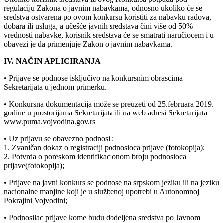
regulaciju Zakona o javnim nabavkama, odnosno ukoliko će se
sredstva ostvarena po ovom konkursu koristiti za nabavku radova,
dobara ili usluga, a učešće javnih sredstava čini više od 50%
vrednosti nabavke, korisnik sredstava će se smatrati naručiocem i u
obavezi je da primenjuje Zakon o javnim nabavkama.
IV. NAČIN APLICIRANJA
• Prijave se podnose isključivo na konkursnim obrascima
Sekretarijata u jednom primerku.
• Konkursna dokumentacija može se preuzeti od 25.februara 2019.
godine u prostorijama Sekretarijata ili na web adresi Sekretarijata
www.puma.vojvodina.gov.rs
• Uz prijavu se obavezno podnosi :
1. Zvaničan dokaz o registraciji podnosioca prijave (fotokopija);
2. Potvrda o poreskom identifikacionom broju podnosioca
prijave(fotokopija);
• Prijave na javni konkurs se podnose na srpskom jeziku ili na jeziku
nacionalne manjine koji je u službenoj upotrebi u Autonomnoj
Pokrajini Vojvodini;
• Podnosilac prijave kome budu dodeljena sredstva po Javnom