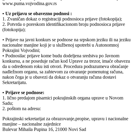
www.puma.vojvodina.gov.rs
• Uz prijavu se obavezno podnosi :
1. Zvaničan dokaz o registraciji podnosioca prijave (fotokopija);
2. Potvrda o poreskom identifikacionom broju podnosioca prijave
(fotokopija);
• Prijave na javni konkurs se podnose na srpskom jeziku ili na jeziku
nacionalne manjine koji je u službenoj upotrebi u Autonomnoj
Pokrajini Vojvodini;
• Podnosilac prijave kome budu dodeljena sredstva po Javnom
konkursu, a ne poseduje račun kod Uprave za trezor, imaće obavezu
da u određenom roku isti otvori. Procedura podrazumeva obraćanje
nadležnom organu, sa zahtevom za otvaranje pomenutog računa,
nakon čega je u obavezi da dokaz o otvaranju računa dostavi
Sekretarijatu.
• Prijave se podnose:
1. lično predajom pisarnici pokrajinskih organa uprave u Novom
Sadu;
2. poštom na adresu:
Pokrajinski sekretarijat za obrazovanje,propise, upravu i nacionalne
manjine – nacionalne zajednice
Bulevar Mihaila Pupina 16, 21000 Novi Sad