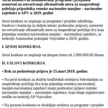
usmereni na ostvarivanje afirmativnih mera za unapređenje
položaja pripadnika romske nacionalne manjine – nacionalne
zajednice u APV u 2019. godini
Javni konkurs se raspisuje za programe i projekte udruženja,
fondova i fondacija (u daljem tekstu: podnosilac prijave), usmereni
na ostvarivanje afirmativnih mera za unapređenje položaja lica koja
pripadaju romskoj nacionalnoj manjini – nacionalnoj zajednici, sa
teritorije Autonomne pokrajine Vojvodine u 2019. godini.
I. IZNOS KONKURSA
Javni konkurs se raspisuje na ukupan iznos od 2.000.000,00 dinara.
II. USLOVI KONKURSA
• Rok za podnošenje prijava je 15.mart 2019. godine.
• Na javni konkurs za dodelu budžetskih sredstava Sekretarijata za
unapređenje položaja lica koja pripadaju romskoj nacionalnoj
manjini-nacionalnoj zajednici imaju podnosioci prijave romske
nacionalne manjine – nacionalne zajednice, koja imaju registrovano
sedište na teritoriji AP Vojvodine.
• Na javnom konkursu se dodeljuju sredstva za programe i projekte