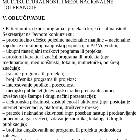
MULTIKULTURALNOSTI I MEĐUNACIONALNE
TOLERANCIJE
V. ODLUČIVANJE
• Kriterijumi za izbor programa i projekata koje će sufinansirati
Sekretarijat na Javnom konkursu su:
– procentualno učešće pojedine nacionalne manjine – nacionalne
zajednice u ukupnoj manjinskoj populaciji u AP Vojvodini;
– ukupni materijalni troškovi programa ili projekta;
– prostorni karakter i značaj programa ili projekta (npr.
međunarodni, međuopštinski, lokalni, multietnički, od šireg
značaja);
– trajanje programa ili projekta;
– broj učesnika programa ili projekta;
– interesovanje publike i posećenost;
– medijski publicitet (televizijski i radio prenosi ili snimci,
izveštavanje štampe i drugi načini prezentacije);
– elektronska prisutnost, zastupljenost i aktivnost (npr. postojanje
internet prezentacije, platformi, društvene mreže);
– prateće i naknadne aktivnosti (npr. poseban nastup i predstavljanje
pobednika, gala večeri, izdavanje zbornika, kataloga i drugih
publikacija);
– broj lica angažovanih na programu ili projektu podnosioca
zahteva;