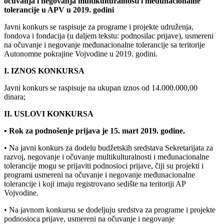
očuvanja i negovanja multikulturalnosti i međunacionalne
tolerancije u APV u 2019. godini
Javni konkurs se raspisuje za programe i projekte udruženja,
fondova i fondacija (u daljem tekstu: podnosilac prijave), usmereni
na očuvanje i negovanje međunacionalne tolerancije sa teritorije
Autonomne pokrajine Vojvodine u 2019. godini.
I. IZNOS KONKURSA
Javni konkurs se raspisuje na ukupan iznos od 14.000.000,00
dinara;
II. USLOVI KONKURSA
• Rok za podnošenje prijava je 15. mart 2019. godine.
• Na javni konkurs za dodelu budžetskih sredstava Sekretarijata za
razvoj, negovanje i očuvanje multikulturalnosti i međunacionalne
tolerancije mogu se prijaviti podnosioci prijave, čiji su projekti i
programi usmereni na očuvanje i negovanje međunacionalne
tolerancije i koji imaju registrovano sedište na teritoriji AP
Vojvodine.
• Na javnom konkursu se dodeljuju sredstva za programe i projekte
podnosioca prijave, usmereni na očuvanje i negovanje