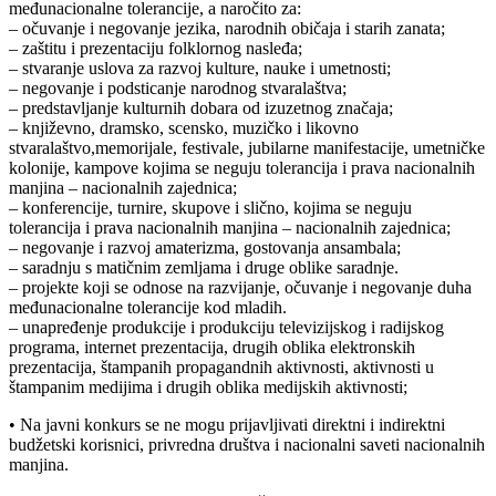
međunacionalne tolerancije, a naročito za:
– očuvanje i negovanje jezika, narodnih običaja i starih zanata;
– zaštitu i prezentaciju folklornog nasleđa;
– stvaranje uslova za razvoj kulture, nauke i umetnosti;
– negovanje i podsticanje narodnog stvaralaštva;
– predstavljanje kulturnih dobara od izuzetnog značaja;
– književno, dramsko, scensko, muzičko i likovno
stvaralaštvo,memorijale, festivale, jubilarne manifestacije, umetničke
kolonije, kampove kojima se neguju tolerancija i prava nacionalnih
manjina – nacionalnih zajednica;
– konferencije, turnire, skupove i slično, kojima se neguju
tolerancija i prava nacionalnih manjina – nacionalnih zajednica;
– negovanje i razvoj amaterizma, gostovanja ansambala;
– saradnju s matičnim zemljama i druge oblike saradnje.
– projekte koji se odnose na razvijanje, očuvanje i negovanje duha
međunacionalne tolerancije kod mladih.
– unapređenje produkcije i produkciju televizijskog i radijskog
programa, internet prezentacija, drugih oblika elektronskih
prezentacija, štampanih propagandnih aktivnosti, aktivnosti u
štampanim medijima i drugih oblika medijskih aktivnosti;
• Na javni konkurs se ne mogu prijavljivati direktni i indirektni
budžetski korisnici, privredna društva i nacionalni saveti nacionalnih
manjina.