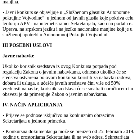
manjina.
• Javni konkurs se objavljuje u „Službenom glasniku Autonomne
pokrajine Vojvodine“, u jednom od javnih glasila koje pokriva celu
teritoriju APV i na internet stranici Sekretarijata, kao i na portalu e-
Uprava, na srpskom jeziku i na jeziku nacionalne manjine koji je u
službenoj upotrebi u Autonomnoj Pokrajini Vojvodini.
III POSEBNI USLOVI
Javne nabavke
Ukoliko korisnik sredstava iz ovog Konkursa potpada pod
regulaciju Zakona o javnim nabavkama, odnosno ukoliko će se
sredstva ostvarena po ovom konkursu koristiti za nabavku radova,
dobara ili usluga, a učešće javnih sredstava čini više od 50%
vrednosti nabavke, korisnik sredstava će se smatrati naručiocem i u
obavezi je da primenjuje Zakon o javnim nabavkama.
IV. NAČIN APLICIRANJA
• Prijave se podnose isključivo na konkursnim obrascima
Sekretarijata u jednom primerku.
• Konkursna dokumentacija može se preuzeti od 25. februara 2019.
godine u prostorijama Sekretarijata ili na web adresi Sekretarijata