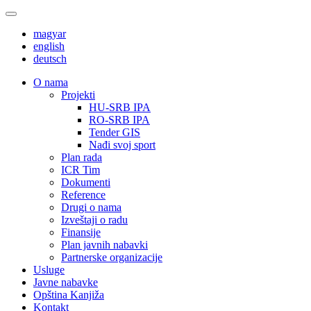
magyar
english
deutsch
О nama
Projekti
HU-SRB IPA
RO-SRB IPA
Tender GIS
Nađi svoj sport
Plan rada
ICR Tim
Dokumenti
Reference
Drugi o nama
Izveštaji o radu
Finansije
Plan javnih nabavki
Partnerske organizacije
Usluge
Javne nabavke
Opština Kanjiža
Kontakt