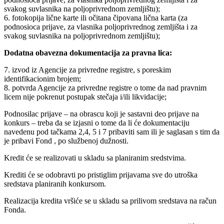
svakog suvlasnika na poljoprivrednom zemljištu);
6. fotokopija lične karte ili očitana čipovana lična karta (za
podnosioca prijave, za vlasnika poljoprivrednog zemljišta i za
svakog suvlasnika na poljoprivrednom zemljištu);
Dodatna obavezna dokumentacija za pravna lica:
7. izvod iz Agencije za privredne registre, s poreskim
identifikacionim brojem;
8. potvrda Agencije za privredne registre o tome da nad pravnim
licem nije pokrenut postupak stečaja i/ili likvidacije;
Podnosilac prijave – na obrascu koji je sastavni deo prijave na
konkurs – treba da se izjasni o tome da li će dokumentaciju
navedenu pod tačkama 2,4, 5 i 7 pribaviti sam ili je saglasan s tim da
je pribavi Fond , po službenoj dužnosti.
Kredit će se realizovati u skladu sa planiranim sredstvima.
Krediti će se odobravti po pristiglim prijavama sve do utroška
sredstava planiranih konkursom.
Realizacija kredita vršiće se u skladu sa prilivom sredstava na račun
Fonda.