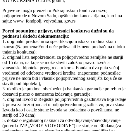
KONKURSIMA U 2019. godini;
Prijave se mogu preuzeti u Pokrajinskom fondu za razvoj
poljoprivrede u Novom Sadu, opštinskim kancelarijama, kao i na
sajtu: www. fondpolj. vojvodina. gov.rs.
Pored popunjene prijave, učesnici konkursa dužni su da
podnesu i sledeću dokumentaciju:
1. originalni predračun sa specifikacijom iskazan u dinarskom
iznosu (Napomena:Fond neće prihvatati izmene predračuna u toku
trajanja konkursa);
2. original lista nepokretnosti za poljoprivredno zemljište ne stariji
od 15 dana, na koje se može staviti založno pravo- izvršna
vansudska hipoteka prvog reda u korist Fonda u dva puta većoj
vrednosti od odobrene vrednosti kredita. (napomena; podnosilac
prijave ne mora biti i vlasnik poljoprivrednog zemljišta koja će se
staviti pod hipoteku);
3. ukoliko je predmet obezbeđenja bankarska garancije potrebno je
dostaviti pismo o namerama izdavanja garancije;
4. original Izvod iz Registra poljoprivrednih gazdinstava koji izdaje
Uprava za trezor(podaci o poljoprivrednom gazdinstvu, prva stana
Izvoda kao i ostale strane izvoda sa podacima o površinama, ne
stariji od 30 dana)
5. dokaz o regulisanoj naknadi za odvodnjavanje/navodnjavanje
(potvrda JVP „VODE VOJVODINE”) ne starije od 30 dana;(za
podnosioca prijave, za vlasnika poljoprivrednog zemljišta i za