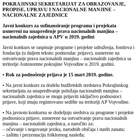
POKRAJINSKI SEKRETARIJAT ZA OBRAZOVANJE,
PROPISE, UPRAVU I NACIONALNE MANJINE –
NACIONALNE ZAJEDNICE
Javni konkurs za sufinansiranje programa i projekata
usmereni na unapređenje prava nacionalnih manjina –
nacionalnih zajednica u APV u 2019. godini
Javni konkurs se raspisuje programe i projekte udruženja, fondova i
fondacija (u daljem tekstu: podnosilac prijave), usmerene na
ostvarivanje prava nacionalnih manjina – nacionalnih zajednica sa
teritorije Autonomne pokrajine Vojvodine u 2019. godini.
• Rok za podnošenje prijava je 15 mart 2019. godine.
• Na javni konkurs za dodelu budžetskih sredstava Pokrajinskog
sekretarijata za unapređivanje položaja nacionalnih manjina –
nacionalnih zajednica se mogu prijaviti isključivo podnosioci
prijave, koji imaju registrovano sedište na teritoriji AP Vojvodine.
• Na javnom konkursu se dodeljuju sredstva za programe i projekte
podnosioca prijave, usmerene na ostvarivanje prava nacionalnih
manjina – nacionalnih zajednica, a naročito za:
– očuvanje i negovanje jezika, narodnih običaja i starih zanata;
– zaštitu i prezentaciju folklornog nasleđa;