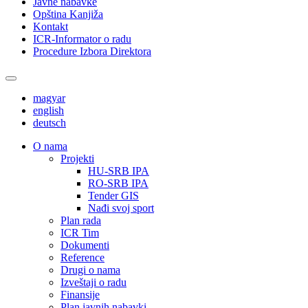
Javne nabavke
Opština Kanjiža
Kontakt
ICR-Informator o radu
Procedure Izbora Direktora
magyar
english
deutsch
О nama
Projekti
HU-SRB IPA
RO-SRB IPA
Tender GIS
Nađi svoj sport
Plan rada
ICR Tim
Dokumenti
Reference
Drugi o nama
Izveštaji o radu
Finansije
Plan javnih nabavki