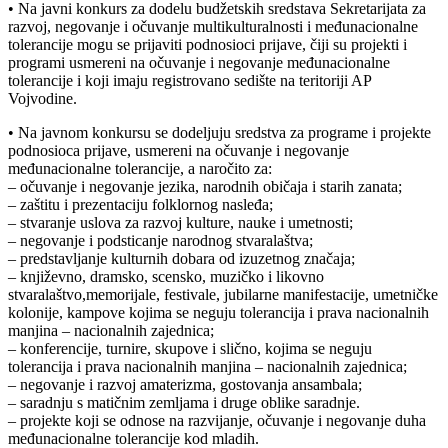
• Na javni konkurs za dodelu budžetskih sredstava Sekretarijata za
razvoj, negovanje i očuvanje multikulturalnosti i međunacionalne
tolerancije mogu se prijaviti podnosioci prijave, čiji su projekti i
programi usmereni na očuvanje i negovanje međunacionalne
tolerancije i koji imaju registrovano sedište na teritoriji AP
Vojvodine.
• Na javnom konkursu se dodeljuju sredstva za programe i projekte
podnosioca prijave, usmereni na očuvanje i negovanje
međunacionalne tolerancije, a naročito za:
– očuvanje i negovanje jezika, narodnih običaja i starih zanata;
– zaštitu i prezentaciju folklornog nasleđa;
– stvaranje uslova za razvoj kulture, nauke i umetnosti;
– negovanje i podsticanje narodnog stvaralaštva;
– predstavljanje kulturnih dobara od izuzetnog značaja;
– književno, dramsko, scensko, muzičko i likovno
stvaralaštvo,memorijale, festivale, jubilarne manifestacije, umetničke
kolonije, kampove kojima se neguju tolerancija i prava nacionalnih
manjina – nacionalnih zajednica;
– konferencije, turnire, skupove i slično, kojima se neguju
tolerancija i prava nacionalnih manjina – nacionalnih zajednica;
– negovanje i razvoj amaterizma, gostovanja ansambala;
– saradnju s matičnim zemljama i druge oblike saradnje.
– projekte koji se odnose na razvijanje, očuvanje i negovanje duha
međunacionalne tolerancije kod mladih.