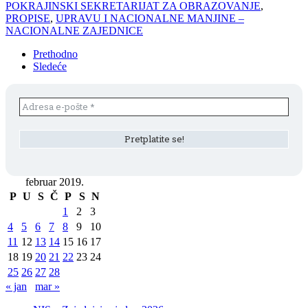
POKRAJINSKI SEKRETARIJAT ZA OBRAZOVANJE
,
PROPISE
,
UPRAVU I NACIONALNE MANJINE –
NACIONALNE ZAJEDNICE
Prethodno
Sledeće
februar 2019.
P
U
S
Č
P
S
N
1
2
3
4
5
6
7
8
9
10
11
12
13
14
15
16
17
18
19
20
21
22
23
24
25
26
27
28
« jan
mar »