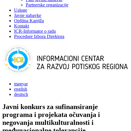
Partnerske organizacije
Usluge
Javne nabavke
Opština Kanjiža
Kontakt
ICR-Informator o radu
Procedure Izbora Direktora
magyar
english
deutsch
Javni konkurs za sufinansiranje
programa i projekata očuvanja i
negovanja multikulturalnosti i
međunacionalne tolerancije