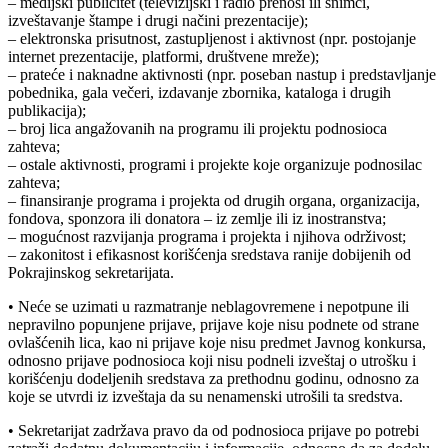
– medijski publicitet (televizijski i radio prenosi ili snimci,
izveštavanje štampe i drugi načini prezentacije);
– elektronska prisutnost, zastupljenost i aktivnost (npr. postojanje
internet prezentacije, platformi, društvene mreže);
– prateće i naknadne aktivnosti (npr. poseban nastup i predstavljanje
pobednika, gala večeri, izdavanje zbornika, kataloga i drugih
publikacija);
– broj lica angažovanih na programu ili projektu podnosioca
zahteva;
– ostale aktivnosti, programi i projekte koje organizuje podnosilac
zahteva;
– finansiranje programa i projekta od drugih organa, organizacija,
fondova, sponzora ili donatora – iz zemlje ili iz inostranstva;
– mogućnost razvijanja programa i projekta i njihova održivost;
– zakonitost i efikasnost korišćenja sredstava ranije dobijenih od
Pokrajinskog sekretarijata.
• Neće se uzimati u razmatranje neblagovremene i nepotpune ili
nepravilno popunjene prijave, prijave koje nisu podnete od strane
ovlašćenih lica, kao ni prijave koje nisu predmet Javnog konkursa,
odnosno prijave podnosioca koji nisu podneli izveštaj o utrošku i
korišćenju dodeljenih sredstava za prethodnu godinu, odnosno za
koje se utvrdi iz izveštaja da su nenamenski utrošili ta sredstva.
• Sekretarijat zadržava pravo da od podnosioca prijave po potrebi