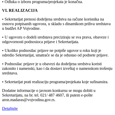
• Odluka o izboru programa/projekata je konačna.
VI. REALIZACIJA
• Sekretarijat prenosi dodeljena sredstva na račune korisnika na
osnovu potpisanih ugovora, u skladu s dinamikom priliva sredstava
u budžet AP Vojvodine.
• U ugovoru o dodeli sredstava preciziraju se sva prava, obaveze i
odgovornosti podnosioca prijave i Sekretarijata.
• Ukoliko podnosilac prijave ne potpiše ugovor u roku koji je
odredio Sekretarijat, smatraće se da je odustao od podnete prijave.
• Podnosilac prijave je u obavezi da dodeljena sredstva koristi
zakonito i namenski, kao i da dostavi izveštaj o namenskom trošenju
sredstava.
• Sekretarijat prati realizaciju programa/projekata koje sufinansira.
Dodatne informacije o javnom konkursu se mogu dobiti u
Sekretarijatu, na br. tel. 021/ 487 4607, ili putem e-pošte
aron.madaras@vojvodina.gov.rs.
Detaljnije