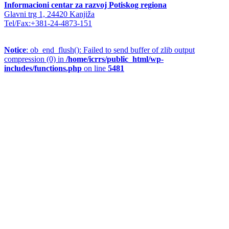
Informacioni centar za razvoj Potiskog regiona
Glavni trg 1, 24420 Kanjiža
Tel/Fax:+381-24-4873-151
Notice
: ob_end_flush(): Failed to send buffer of zlib output
compression (0) in
/home/icrrs/public_html/wp-
includes/functions.php
on line
5481