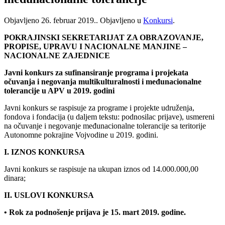
Objavljeno
26. februar 2019.
. Objavljeno u
Konkursi
.
POKRAJINSKI SEKRETARIJAT ZA OBRAZOVANJE,
PROPISE, UPRAVU I NACIONALNE MANJINE –
NACIONALNE ZAJEDNICE
Javni konkurs za sufinansiranje programa i projekata
očuvanja i negovanja multikulturalnosti i međunacionalne
tolerancije u APV u 2019. godini
Javni konkurs se raspisuje za programe i projekte udruženja,
fondova i fondacija (u daljem tekstu: podnosilac prijave), usmereni
na očuvanje i negovanje međunacionalne tolerancije sa teritorije
Autonomne pokrajine Vojvodine u 2019. godini.
I. IZNOS KONKURSA
Javni konkurs se raspisuje na ukupan iznos od 14.000.000,00
dinara;
II. USLOVI KONKURSA
• Rok za podnošenje prijava je 15. mart 2019. godine.