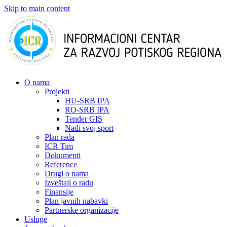
Skip to main content
О nama
Projekti
HU-SRB IPA
RO-SRB IPA
Tender GIS
Nađi svoj sport
Plan rada
ICR Tim
Dokumenti
Reference
Drugi o nama
Izveštaji o radu
Finansije
Plan javnih nabavki
Partnerske organizacije
Usluge