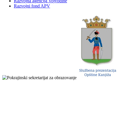
Razvojna agencija Vojvodine
Razvojni fond APV