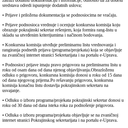
zatraži dodatnu dokumentaciju i informacije, odnosno da za dodelu
sredstava odredi ispunjenje dodatnih uslova;
• Prijave i priložena dokumentacija se podnosiocima ne vraćaju.
• Prijave podnosioca vrednuje i ocenjuje konkursna komisija koju
obrazuje pokrajinski sekretar rešenjem, koja formira rang-listu u
skladu sa utvrđenim kriterijumima i načinom bodovanja.
• Konkursna komisija utvrđuje preliminarnu listu vrednovanja i
rangiranja podnetih prijava (programa/projekata) koja se objavljuje
na zvaničnoj internet stranici Sekretarijata i na portalu e-Uprava.
• Podnosioci prijave imaju pravo prigovora na preliminarnu listu u
roku od osam dana od dana njenog objavljivanja.Obrazloženu
odluku o prigovoru, konkursna komisija donosi u roku od 15 dana
od dana njegovog prijema.Po rešavanju prigovora, konkursna
komisija konačnu listu dostavlja pokrajinskom sekretaru na
usvajanje.
• Odluku o izboru programa/projekata pokrajinski sekretar donosi u
roku od 30 dana od dana isteka roka za podnošenje prigovora.
• Odluka o izboru programa/projekata objavljuje se na zvaničnoj
internet stranici Pokrajinskog sekretarijata i na portalu e-Uprava.