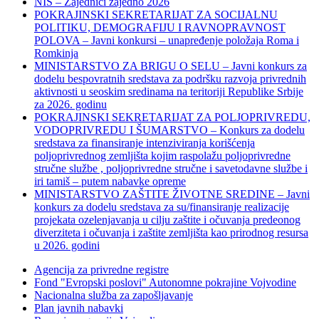
NIS – Zajednici zajedno 2026
POKRAJINSKI SEKRETARIJAT ZA SOCIJALNU
POLITIKU, DEMOGRAFIJU I RAVNOPRAVNOST
POLOVA – Javni konkursi – unapređenje položaja Roma i
Romkinja
MINISTARSTVO ZA BRIGU O SELU – Javni konkurs za
dodelu bespovratnih sredstava za podršku razvoja privrednih
aktivnosti u seoskim sredinama na teritoriji Republike Srbije
za 2026. godinu
POKRAJINSKI SEKRETARIJAT ZA POLJOPRIVREDU,
VODOPRIVREDU I ŠUMARSTVO – Konkurs za dodelu
sredstava za finansiranje intenziviranja korišćenja
poljoprivrednog zemljišta kojim raspolažu poljoprivredne
stručne službe , poljoprivredne stručne i savetodavne službe i
iri tamiš ‒ putem nabavke opreme
MINISTARSTVO ZAŠTITE ŽIVOTNE SREDINE – Javni
konkurs za dodelu sredstava za su/finansiranje realizacije
projekata ozelenjavanja u cilju zaštite i očuvanja predeonog
diverziteta i očuvanja i zaštite zemljišta kao prirodnog resursa
u 2026. godini
Agencija za privredne registre
Fond "Evropski poslovi" Autonomne pokrajine Vojvodine
Nacionalna služba za zapošljavanje
Plan javnih nabavki