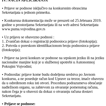
IV. NAČIN APLICIRANJA
• Prijave se podnose isključivo na konkursnim obrascima
Sekretarijata u jednom primerku.
• Konkursna dokumentacija može se preuzeti od 25.februara 2019.
godine u prostorijama Sekretarijata ili na web adresi Sekretarijata
www.puma.vojvodina.gov.rs
• Uz prijavu se obavezno podnosi :
1. Zvaničan dokaz o registraciji podnosioca prijave (fotokopija);
2. Potvrda o poreskom identifikacionom broju podnosioca prijave
(fotokopija);
• Prijave na javni konkurs se podnose na srpskom jeziku ili na jeziku
nacionalne manjine koji je u službenoj upotrebi u Autonomnoj
Pokrajini Vojvodini;
• Podnosilac prijave kome budu dodeljena sredstva po Javnom
konkursu, a ne poseduje račun kod Uprave za trezor, imaće obavezu
da u određenom roku isti otvori. Procedura podrazumeva obraćanje
nadležnom organu, sa zahtevom za otvaranje pomenutog računa,
nakon čega je u obavezi da dokaz o otvaranju računa dostavi
Sekretarijatu.
• Prijave se podnose: