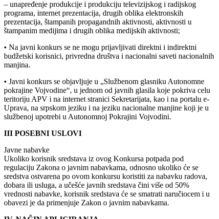
– unapređenje produkcije i produkciju televizijskog i radijskog
programa, internet prezentacija, drugih oblika elektronskih
prezentacija, štampanih propagandnih aktivnosti, aktivnosti u
štampanim medijima i drugih oblika medijskih aktivnosti;
• Na javni konkurs se ne mogu prijavljivati direktni i indirektni
budžetski korisnici, privredna društva i nacionalni saveti nacionalnih
manjina.
• Javni konkurs se objavljuje u „Službenom glasniku Autonomne
pokrajine Vojvodine“, u jednom od javnih glasila koje pokriva celu
teritoriju APV i na internet stranici Sekretarijata, kao i na portalu e-
Uprava, na srpskom jeziku i na jeziku nacionalne manjine koji je u
službenoj upotrebi u Autonomnoj Pokrajini Vojvodini.
III POSEBNI USLOVI
Javne nabavke
Ukoliko korisnik sredstava iz ovog Konkursa potpada pod
regulaciju Zakona o javnim nabavkama, odnosno ukoliko će se
sredstva ostvarena po ovom konkursu koristiti za nabavku radova,
dobara ili usluga, a učešće javnih sredstava čini više od 50%
vrednosti nabavke, korisnik sredstava će se smatrati naručiocem i u
obavezi je da primenjuje Zakon o javnim nabavkama.