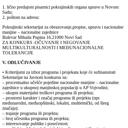
1. lično predajom pisarnici pokrajinskih organa uprave u Novom
Sadu;
2. poštom na adresu:
Pokrajinski sekretarijat za obrazovanje,propise, upravu i nacionalne
manjine – nacionalne zajednice
Bulevar Mihaila Pupina 16.21000 Novi Sad
ZA KONKURS -OČUVANJE I NEGOVANJE
MULTIKULTURALNOSTI I MEĐUNACIONALNE
TOLERANCIJE
V. ODLUČIVANJE
• Kriterijumi za izbor programa i projekata koje će sufinansirati
Sekretarijat na Javnom konkursu su:
– procentualno učešće pojedine nacionalne manjine – nacionalne
zajednice u ukupnoj manjinskoj populaciji u AP Vojvodini;
– ukupni materijalni troškovi programa ili projekta;
– prostorni karakter i značaj programa ili projekta (npr.
međunarodni, međuopštinski, lokalni, multietnički, od šireg
značaja);
– trajanje programa ili projekta;
– broj učesnika programa ili projekta;
– interesovanje publike i posećenost;