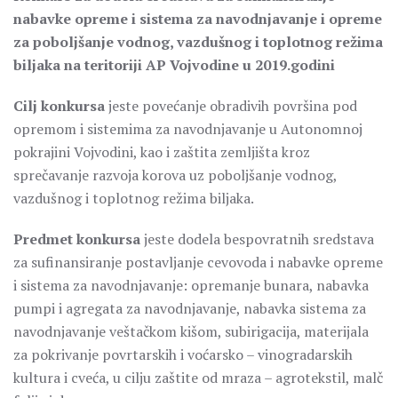
nabavke opreme i sistema za navodnjavanje i opreme
za poboljšanje vodnog, vazdušnog i toplotnog režima
biljaka na teritoriji AP Vojvodine u 2019.godini
Cilj konkursa
jeste povećanje obradivih površina pod
opremom i sistemima za navodnjavanje u Autonomnoj
pokrajini Vojvodini, kao i zaštita zemljišta kroz
sprečavanje razvoja korova uz poboljšanje vodnog,
vazdušnog i toplotnog režima biljaka.
Predmet konkursa
jeste dodela bespovratnih sredstava
za sufinansiranje postavljanje cevovoda i nabavke opreme
i sistema za navodnjavanje: opremanje bunara, nabavka
pumpi i agregata za navodnjavanje, nabavka sistema za
navodnjavanje veštačkom kišom, subirigacija, materijala
za pokrivanje povrtarskih i voćarsko – vinogradarskih
kultura i cveća, u cilju zaštite od mraza – agrotekstil, malč