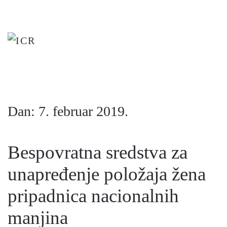
Skip
to
main
content
Dan:
7. februar 2019.
Bespovratna sredstva za
unapređenje položaja žena
pripadnica nacionalnih
manjina