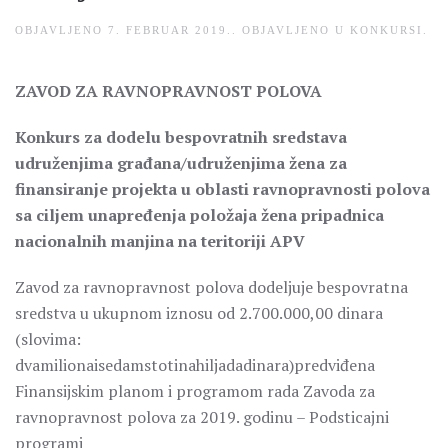
OBJAVLJENO
7. FEBRUAR 2019.
. OBJAVLJENO U
KONKURSI
.
ZAVOD ZA RAVNOPRAVNOST POLOVA
Konkurs za dodelu bespovratnih sredstava
udruženjima građana/udruženjima žena za
finansiranje projekta u oblasti ravnopravnosti polova
sa ciljem unapređenja položaja žena pripadnica
nacionalnih manjina na teritoriji APV
Zavod za ravnopravnost polova dodeljuje bespovratna
sredstva u ukupnom iznosu od 2.700.000,00 dinara
(slovima:
dvamilionaisedamstotinahiljadadinara)predviđena
Finansijskim planom i programom rada Zavoda za
ravnopravnost polova za 2019. godinu – Podsticajni
programi