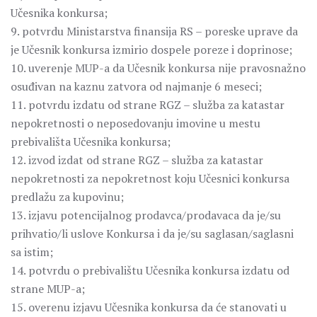
Učesnika konkursa;
9. potvrdu Ministarstva finansija RS – poreske uprave da
je Učesnik konkursa izmirio dospele poreze i doprinose;
10. uverenje MUP-a da Učesnik konkursa nije pravosnažno
osuđivan na kaznu zatvora od najmanje 6 meseci;
11. potvrdu izdatu od strane RGZ – služba za katastar
nepokretnosti o neposedovanju imovine u mestu
prebivališta Učesnika konkursa;
12. izvod izdat od strane RGZ – služba za katastar
nepokretnosti za nepokretnost koju Učesnici konkursa
predlažu za kupovinu;
13. izjavu potencijalnog prodavca/prodavaca da je/su
prihvatio/li uslove Konkursa i da je/su saglasan/saglasni
sa istim;
14. potvrdu o prebivalištu Učesnika konkursa izdatu od
strane MUP-a;
15. overenu izjavu Učesnika konkursa da će stanovati u