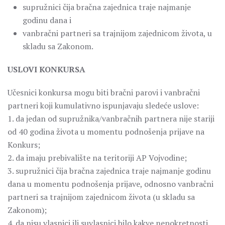
supružnici čija bračna zajednica traje najmanje
godinu dana i
vanbračni partneri sa trajnijom zajednicom života, u
skladu sa Zakonom.
USLOVI KONKURSA
Učesnici konkursa mogu biti bračni parovi i vanbračni
partneri koji kumulativno ispunjavaju sledeće uslove:
1. da jedan od supružnika/vanbračnih partnera nije stariji
od 40 godina života u momentu podnošenja prijave na
Konkurs;
2. da imaju prebivalište na teritoriji AP Vojvodine;
3. supružnici čija bračna zajednica traje najmanje godinu
dana u momentu podnošenja prijave, odnosno vanbračni
partneri sa trajnijom zajednicom života (u skladu sa
Zakonom);
4. da nisu vlasnici ili suvlasnici bilo kakve nepokretnosti