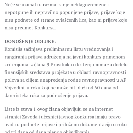
Neće se uzimati u razmatranje neblagovremene i
nepotpune ili nepravilno popunjene prijave, prijave koje
nisu podnete od strane ovlašćenih lica, kao ni prijave koje
nisu predmet Konkursa.
DONOŠENJE ODLUKE:
Komisija sačinjava preliminarnu listu vrednovanja i
rangiranja prijava udruženja na javni konkurs primenom
kriterijuma iz člana 9 Pravilnika o kriterijumima za dodelu
finansijskih sredstava projekata u oblasti ravnopravnosti
polova sa ciljem unapređenja rodne ravnopravnosti u AP
Vojvodini, u roku koji ne može biti duži od 60 dana od
dana isteka roka za podnošenje prijava.
Liste iz stava 1 ovog člana objavljuju se na internet
stranici Zavoda i učesnici javnog konkursa imaju pravo
uvida u podnete prijave i priloženu dokumentaciju u roku
od tri dana od dana njenog objavljivanja.