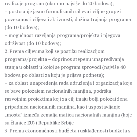
realizuje program (ukupno najviše do 20 bodova);
– postojanje jasno formulisanih ciljeva i ciljne grupe i
povezanosti ciljeva i aktivnosti, dužina trajanja programa
(do 10 bodova);
– mogućnost razvijanja programa/projekta i njegova
održivost (do 10 bodova);
2. Prema ciljevima koji se postižu realizacijom
programa/projekta – doprinos stepenu unapređivanja
stanja u oblasti u kojoj se program sprovodi (najviše 40
bodova po oblasti za koju je prijava podneta);
– za oblast unapređenja rada udruženja i organizacija koje
se bave položajem nacionalnih manjina, podrška
razvojnim projektima koji za cilj imaju bolji položaj žena
pripadnica nacionalnih manjina, kao i uspostavljanje
„mosta” između zemalja matica nacionalnih manjina (koje
su članice EU) i Republike Srbije
3. Prema ekonomičnosti budžeta i usklađenosti budžeta s