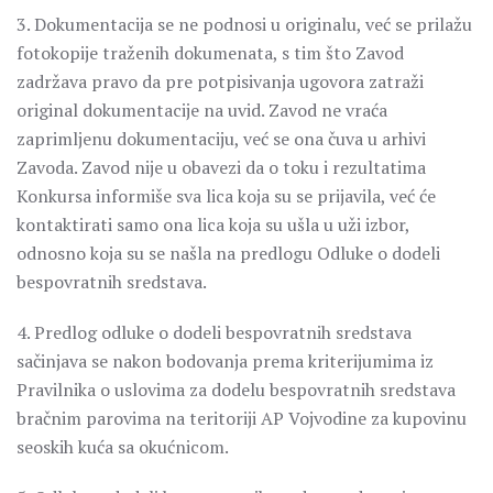
3. Dokumentacija se ne podnosi u originalu, već se prilažu
fotokopije traženih dokumenata, s tim što Zavod
zadržava pravo da pre potpisivanja ugovora zatraži
original dokumentacije na uvid. Zavod ne vraća
zaprimljenu dokumentaciju, već se ona čuva u arhivi
Zavoda. Zavod nije u obavezi da o toku i rezultatima
Konkursa informiše sva lica koja su se prijavila, već će
kontaktirati samo ona lica koja su ušla u uži izbor,
odnosno koja su se našla na predlogu Odluke o dodeli
bespovratnih sredstava.
4. Predlog odluke o dodeli bespovratnih sredstava
sačinjava se nakon bodovanja prema kriterijumima iz
Pravilnika o uslovima za dodelu bespovratnih sredstava
bračnim parovima na teritoriji AP Vojvodine za kupovinu
seoskih kuća sa okućnicom.