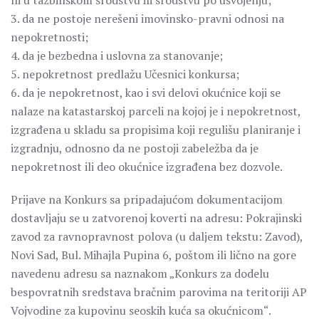
ni u tazbinskom srodstvu ili srodstvu po usvojenju;
3. da ne postoje nerešeni imovinsko-pravni odnosi na
nepokretnosti;
4. da je bezbedna i uslovna za stanovanje;
5. nepokretnost predlažu Učesnici konkursa;
6. da je nepokretnost, kao i svi delovi okućnice koji se
nalaze na katastarskoj parceli na kojoj je i nepokretnost,
izgrađena u skladu sa propisima koji regulišu planiranje i
izgradnju, odnosno da ne postoji zabeležba da je
nepokretnost ili deo okućnice izgrađena bez dozvole.
Prijave na Konkurs sa pripadajućom dokumentacijom
dostavljaju se u zatvorenoj koverti na adresu: Pokrajinski
zavod za ravnopravnost polova (u daljem tekstu: Zavod),
Novi Sad, Bul. Mihajla Pupina 6, poštom ili lično na gore
navedenu adresu sa naznakom „Konkurs za dodelu
bespovratnih sredstava bračnim parovima na teritoriji AP
Vojvodine za kupovinu seoskih kuća sa okućnicom“.