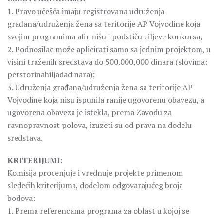
1. Pravo učešća imaju registrovana udruženja
građana/udruženja žena sa teritorije AP Vojvodine koja
svojim programima afirmišu i podstiču ciljeve konkursa;
2. Podnosilac može aplicirati samo sa jednim projektom, u
visini traženih sredstava do 500.000,000 dinara (slovima:
petstotinahiljadadinara);
3. Udruženja građana/udruženja žena sa teritorije AP
Vojvodine koja nisu ispunila ranije ugovorenu obavezu, a
ugovorena obaveza je istekla, prema Zavodu za
ravnopravnost polova, izuzeti su od prava na dodelu
sredstava.
KRITERIJUMI:
Komisija procenjuje i vrednuje projekte primenom
sledećih kriterijuma, dodelom odgovarajućeg broja
bodova:
1. Prema referencama programa za oblast u kojoj se