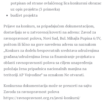
potpisan od strane ovlašćenog lica konkursni obrazac
uz opis projekta (3 primerka)
budžet projekta
Prijave na konkurs, sa pripadajućom dokumentacijom,
dostavljaju se u zatvorenoj koverti na adresu: Zavod za
ravnopravnost polova, Novi Sad, Bul. Mihajla Pupina 6/IV,
poštom ili lično na gore navedenu adresu sa naznakom
„Konkurs za dodelu bespovratnih sredstava udruženjima
građana/udruženjima žena za finansiranje projekata u
oblasti ravnopravnosti polova sa ciljem unapređenja
položaja žena pripadnica nacionalnih manjina na
teritoriji AP Vojvodine” sa oznakom Ne otvarati.
Konkursna dokumentacija može se preuzeti na sajtu
Zavoda za ravnopravnost polova
https://ravnopravnost.org.rs/javni-konkursi/