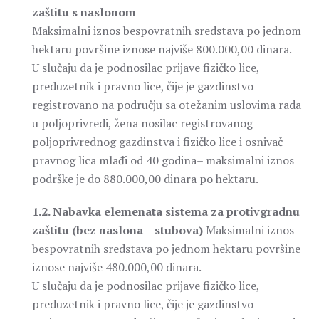
zaštitu s naslonom
Maksimalni iznos bespovratnih sredstava po jednom
hektaru površine iznose najviše 800.000,00 dinara.
U slučaju da je podnosilac prijave fizičko lice,
preduzetnik i pravno lice, čije je gazdinstvo
registrovano na području sa otežanim uslovima rada
u poljoprivredi, žena nosilac registrovanog
poljoprivrednog gazdinstva i fizičko lice i osnivač
pravnog lica mlađi od 40 godina– maksimalni iznos
podrške je do 880.000,00 dinara po hektaru.
1.2. Nabavka elemenata sistema za protivgradnu
zaštitu (bez naslona – stubova)
Maksimalni iznos
bespovratnih sredstava po jednom hektaru površine
iznose najviše 480.000,00 dinara.
U slučaju da je podnosilac prijave fizičko lice,
preduzetnik i pravno lice, čije je gazdinstvo