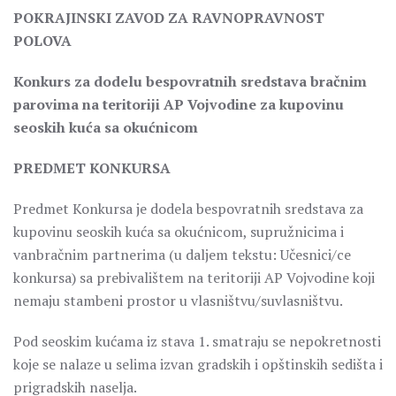
POKRAJINSKI ZAVOD ZA RAVNOPRAVNOST
POLOVA
Konkurs za dodelu bespovratnih sredstava bračnim
parovima na teritoriji AP Vojvodine za kupovinu
seoskih kuća sa okućnicom
PREDMET KONKURSA
Predmet Konkursa je dodela bespovratnih sredstava za
kupovinu seoskih kuća sa okućnicom, supružnicima i
vanbračnim partnerima (u daljem tekstu: Učesnici/ce
konkursa) sa prebivalištem na teritoriji AP Vojvodine koji
nemaju stambeni prostor u vlasništvu/suvlasništvu.
Pod seoskim kućama iz stava 1. smatraju se nepokretnosti
koje se nalaze u selima izvan gradskih i opštinskih sedišta i
prigradskih naselja.