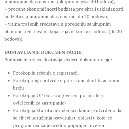
planiranim aktivnostima (ukupno najviše 40 bodova);
– procena ekonomičnosti budžeta projekta i usklađenosti
budžeta s planiranim aktivnostima do 20 bodova);
– visina traženih sredstava u poređenju sa ukupnim
obimom sredstava na koja se javni konkurs odnosi (do 20
bodova);
DOSTAVLJANJE DOKUMENTACIJE:
Podnosilac prijave dostavlja sledeću dokumentaciju:
Fotokopiju rešenja o registraciji
Fotokopopiju potvrde o poreskom identifikacionom
broju
Fotokopiju OP obrasca (overeni potpisi lica
ovlašćenih za zastupanje)
Fotokopija Statuta udruženja u kome je utvrđeno da
se ciljevi udruženja ostvaruju u oblasti u kojoj se
program realizuje uredno popunjen, overen i