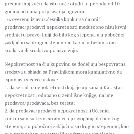
predmetnoj kući i da istu neće otuđiti u periodu od 10
godina od dana potpisivanja ugovora;
16. overenu izjavu Učesnika konkursa da oni i
prodavac/prodavci nepokretnosti međusobno nisu krvni
srodnici u pravoj liniji do bilo kog stepena, a u pobočnoj
zaključno sa drugim stepenom, kao ni u tazbinskom
srodstvu ili srodstvu po usvojenju.
Nepokretnost za čiju kupovinu se dodeljuju bespovratna
sredstva u skladu sa Pravilnikom mora kumulativno da
ispunjava sledeće uslove:
1. da se radi o nepokretnosti koja je upisana u Katastar
nepokretnosti, odnosno u zemljišne knjige, na ime
prodavca/prodavaca, bez tereta;
2. da prodavac/prodavci nepokretnosti i Učesnici
konkursa nisu krvni srodnici u pravoj liniji do bilo kog
stepena, a u pobočnoj zaključno sa drugim stepenom, kao