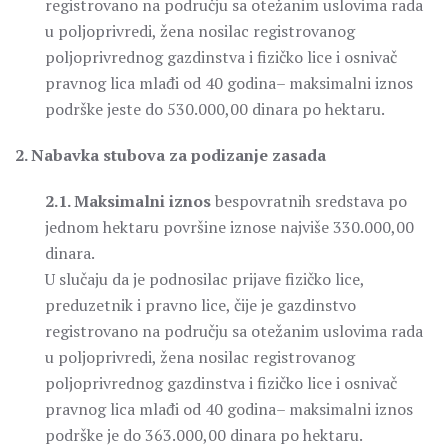
registrovano na području sa otežanim uslovima rada
u poljoprivredi, žena nosilac registrovanog
poljoprivrednog gazdinstva i fizičko lice i osnivač
pravnog lica mlađi od 40 godina– maksimalni iznos
podrške jeste do 530.000,00 dinara po hektaru.
2. Nabavka stubova za podizanje zasada
2.1. Maksimalni iznos
bespovratnih sredstava po
jednom hektaru površine iznose najviše 330.000,00
dinara.
U slučaju da je podnosilac prijave fizičko lice,
preduzetnik i pravno lice, čije je gazdinstvo
registrovano na području sa otežanim uslovima rada
u poljoprivredi, žena nosilac registrovanog
poljoprivrednog gazdinstva i fizičko lice i osnivač
pravnog lica mlađi od 40 godina– maksimalni iznos
podrške je do 363.000,00 dinara po hektaru.