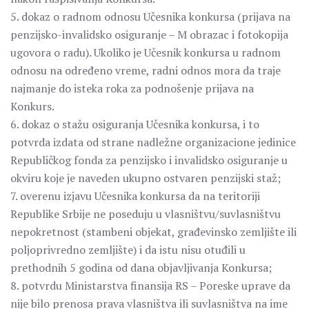
5. dokaz o radnom odnosu Učesnika konkursa (prijava na
penzijsko-invalidsko osiguranje – M obrazac i fotokopija
ugovora o radu). Ukoliko je Učesnik konkursa u radnom
odnosu na određeno vreme, radni odnos mora da traje
najmanje do isteka roka za podnošenje prijava na
Konkurs.
6. dokaz o stažu osiguranja Učesnika konkursa, i to
potvrda izdata od strane nadležne organizacione jedinice
Republičkog fonda za penzijsko i invalidsko osiguranje u
okviru koje je naveden ukupno ostvaren penzijski staž;
7. overenu izjavu Učesnika konkursa da na teritoriji
Republike Srbije ne poseduju u vlasništvu/suvlasništvu
nepokretnost (stambeni objekat, građevinsko zemljište ili
poljoprivredno zemljište) i da istu nisu otuđili u
prethodnih 5 godina od dana objavljivanja Konkursa;
8. potvrdu Ministarstva finansija RS – Poreske uprave da
nije bilo prenosa prava vlasništva ili suvlasništva na ime