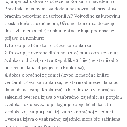
Ispunjenost uslova za učešće na Konkursu navedenih u
Pravilnika o uslovima za dodelu bespovratnih sredstava
bračnim parovima na teritoriji AP Vojvodine za kupovinu
seoskih kuća sa okućnicom, Učesnici konkursa dokazuju
dostavljanjem sledeće dokumentacije koju podnose uz
prijavu na Konkurs:
1. fotokopije lične karte Učesnika konkursa;
2. fotokopije overene diplome o stečenom obrazovanju;
3. dokaz o državljanstvu Republike Srbije (ne stariji od 6
meseci od dana objavljivanja Konkursa);
4. dokaz o bračnoj zajednici (izvod iz matične knjige
venčanih Učesnika konkursa, ne stariji od mesec dana od
dana objavljivanja Konkursa), a kao dokaz o vanbračnoj
zajednici overena izjava o vanbračnoj zajednici uz potpis 2
svedoka i uz obavezno prilaganje kopije ličnih karata
svedoka koji su potpisali izjavu o vanbračnoj zajednici.
Overena izjava o vanbračnoj zajednici mora biti sačinjena
nakon raspisivanja Konkursa.