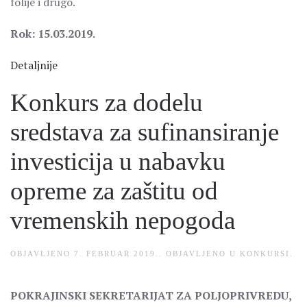
folije i drugo.
Rok: 15.03.2019.
Detaljnije
Konkurs za dodelu
sredstava za sufinansiranje
investicija u nabavku
opreme za zaštitu od
vremenskih nepogoda
OBJAVLJENO
7. FEBRUAR 2019.
. OBJAVLJENO U
KONKURSI
.
POKRAJINSKI SEKRETARIJAT ZA POLJOPRIVREDU,