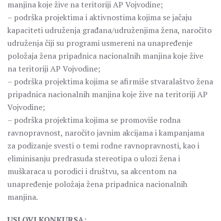
manjina koje žive na teritoriji AP Vojvodine;
– podrška projektima i aktivnostima kojima se jačaju
kapaciteti udruženja građana/udruženjima žena, naročito
udruženja čiji su programi usmereni na unapređenje
položaja žena pripadnica nacionalnih manjina koje žive
na teritoriji AP Vojvodine;
– podrška projektima kojima se afirmiše stvaralaštvo žena
pripadnica nacionalnih manjina koje žive na teritoriji AP
Vojvodine;
– podrška projektima kojima se promoviše rodna
ravnopravnost, naročito javnim akcijama i kampanjama
za podizanje svesti o temi rodne ravnopravnosti, kao i
eliminisanju predrasuda stereotipa o ulozi žena i
muškaraca u porodici i društvu, sa akcentom na
unapređenje položaja žena pripadnica nacionalnih
manjina.
USLOVI KONKURSA: