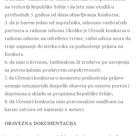
na teritoriji Republike Srbije i da istu nisu otuđili u
prethodnih 5 godina od dana objavljivanja Konkursa;
5. da je barem jedan od supružnika, odnosno vanbračnih
partnera u radnom odnosu. Ukoliko je Učesnik konkursa u
radnom odnosu na određeno vreme, radni odnos mora da
traje najmanje do isteka roka za podnošenje prijava na
Konkurs.
6. da nisu u krvnom, tazbinskom ili srodstvu po usvojenju
sa potencijalnim prodavcem nepokretnosti;
7. da Učesnici konkursa u momentu podnošenja prijave
nemaju neizmirenih dospelih obaveza po osnovu poreza i
doprinosa u skladu sa propisima Republike Srbije;
8. da Učesnici konkursa nisu pravosnažno osuđivani na
kaznu zatvora od najmanje 6 meseci.
OBAVEZNA DOKUMENTACIJA