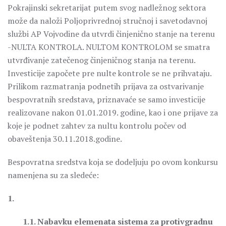
Pokrajinski sekretarijat putem svog nadležnog sektora
može da naloži Poljoprivrednoj stručnoj i savetodavnoj
službi AP Vojvodine da utvrdi činjenično stanje na terenu
-NULTA KONTROLA. NULTOM KONTROLOM se smatra
utvrđivanje zatečenog činjeničnog stanja na terenu.
Investicije započete pre nulte kontrole se ne prihvataju.
Prilikom razmatranja podnetih prijava za ostvarivanje
bespovratnih sredstava, priznavaće se samo investicije
realizovane nakon 01.01.2019. godine, kao i one prijave za
koje je podnet zahtev za nultu kontrolu počev od
obaveštenja 30.11.2018.godine.
Bespovratna sredstva koja se dodeljuju po ovom konkursu
namenjena su za sledeće:
1.
1.1. Nabavku elemenata sistema za protivgradnu