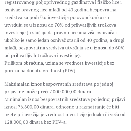
registrovanog poljoprivrednog gazdinstva i fizičko lice i
osnivač pravnog lice mlađi od 40 godina bespovratna
sredstva za podršku investicija po ovom konkursu
utvrđuju se u iznosu do 70% od prihvatljivih troškova
investicije (u slučaju da pravno lice ima više osnivača i
ukoliko je samo jedan osnivač stariji od 40 godina, a drugi
mlađi, bespovratna sredstva utvrđuju se u iznosu do 60%
od prihvatljivih troškova investicije).
Prilikom obračuna, uzima se vrednost investicije bez
poreza na dodatu vrednost (PDV).
Maksimalan iznos bespovratnih sredstava po jednoj
prijavi ne može preći 7.000.000,00 dinara.
Minimalan iznos bespovratnih sredstava po jednoj prijavi
iznosi 76.800,00 dinara, odnosno u razmatranje će biti
uzete prijave čija je vrednost investicije jednaka ili veća od
128.000,00 dinara bez PDV-a.