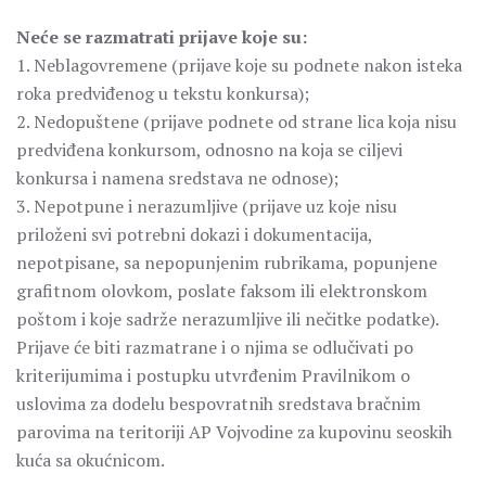
Neće se razmatrati prijave koje su:
1. Neblagovremene (prijave koje su podnete nakon isteka
roka predviđenog u tekstu konkursa);
2. Nedopuštene (prijave podnete od strane lica koja nisu
predviđena konkursom, odnosno na koja se ciljevi
konkursa i namena sredstava ne odnose);
3. Nepotpune i nerazumljive (prijave uz koje nisu
priloženi svi potrebni dokazi i dokumentacija,
nepotpisane, sa nepopunjenim rubrikama, popunjene
grafitnom olovkom, poslate faksom ili elektronskom
poštom i koje sadrže nerazumljive ili nečitke podatke).
Prijave će biti razmatrane i o njima se odlučivati po
kriterijumima i postupku utvrđenim Pravilnikom o
uslovima za dodelu bespovratnih sredstava bračnim
parovima na teritoriji AP Vojvodine za kupovinu seoskih
kuća sa okućnicom.