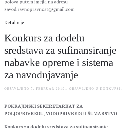
polova putem imejla na adresu
zavod.ravnopravnost@gmail.com
Detaljnije
Konkurs za dodelu
sredstava za sufinansiranje
nabavke opreme i sistema
za navodnjavanje
OBJAVLJENO
7. FEBRUAR 2019.
. OBJAVLJENO U
KONKURSI
.
POKRAJINSKI SEKERETARIJAT ZA
POLJOPRIVREDU, VODOPRIVREDU I ŠUMARSTVO
Konkurs za dodelu sredstava za sufinansiranje