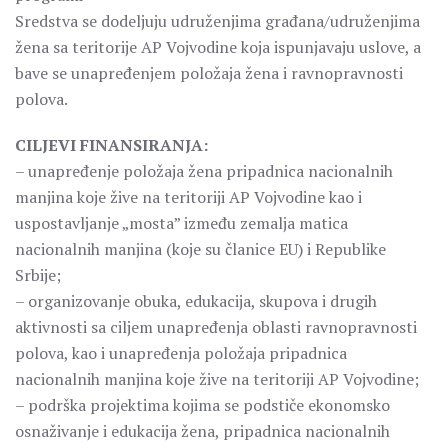
Sredstva se dodeljuju udruženjima građana/udruženjima
žena sa teritorije AP Vojvodine koja ispunjavaju uslove, a
bave se unapređenjem položaja žena i ravnopravnosti
polova.
CILJEVI FINANSIRANJA:
– unapređenje položaja žena pripadnica nacionalnih
manjina koje žive na teritoriji AP Vojvodine kao i
uspostavljanje „mosta” između zemalja matica
nacionalnih manjina (koje su članice EU) i Republike
Srbije;
– organizovanje obuka, edukacija, skupova i drugih
aktivnosti sa ciljem unapređenja oblasti ravnopravnosti
polova, kao i unapređenja položaja pripadnica
nacionalnih manjina koje žive na teritoriji AP Vojvodine;
– podrška projektima kojima se podstiče ekonomsko
osnaživanje i edukacija žena, pripadnica nacionalnih