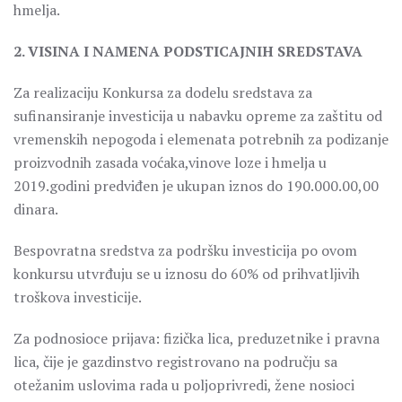
hmelja.
2. VISINA I NAMENA PODSTICAJNIH SREDSTAVA
Za realizaciju Konkursa za dodelu sredstava za
sufinansiranje investicija u nabavku opreme za zaštitu od
vremenskih nepogoda i elemenata potrebnih za podizanje
proizvodnih zasada voćaka,vinove loze i hmelja u
2019.godini predviđen je ukupan iznos do 190.000.00,00
dinara.
Bespovratna sredstva za podršku investicija po ovom
konkursu utvrđuju se u iznosu do 60% od prihvatljivih
troškova investicije.
Za podnosioce prijava: fizička lica, preduzetnike i pravna
lica, čije je gazdinstvo registrovano na području sa
otežanim uslovima rada u poljoprivredi, žene nosioci