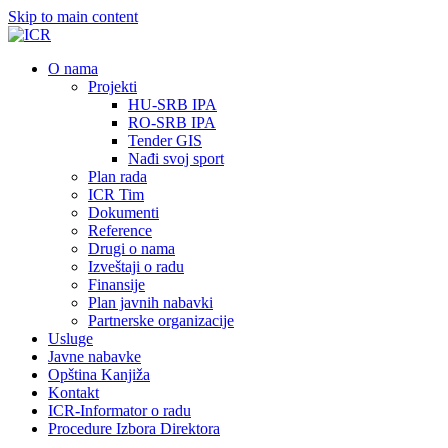
Skip to main content
О nama
Projekti
HU-SRB IPA
RO-SRB IPA
Tender GIS
Nađi svoj sport
Plan rada
ICR Tim
Dokumenti
Reference
Drugi o nama
Izveštaji o radu
Finansije
Plan javnih nabavki
Partnerske organizacije
Usluge
Javne nabavke
Opština Kanjiža
Kontakt
ICR-Informator o radu
Procedure Izbora Direktora