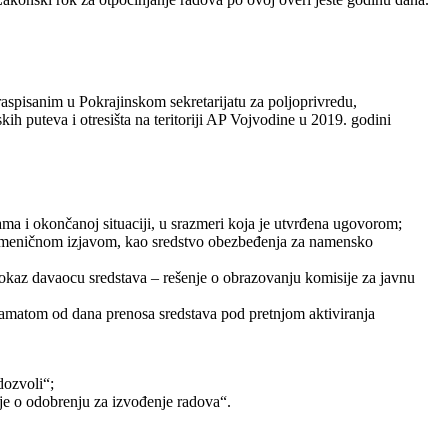
aspisanim u Pokrajinskom sekretarijatu za poljoprivredu,
ih puteva i otresišta na teritoriji AP Vojvodine u 2019. godini
ma i okončanoj situaciji, u srazmeri koja je utvrđena ugovorom;
u s meničnom izjavom, kao sredstvo obezbeđenja za namensko
dokaz davaocu sredstava – rešenje o obrazovanju komisije za javnu
 kamatom od dana prenosa sredstava pod pretnjom aktiviranja
dozvoli“;
enje o odobrenju za izvođenje radova“.