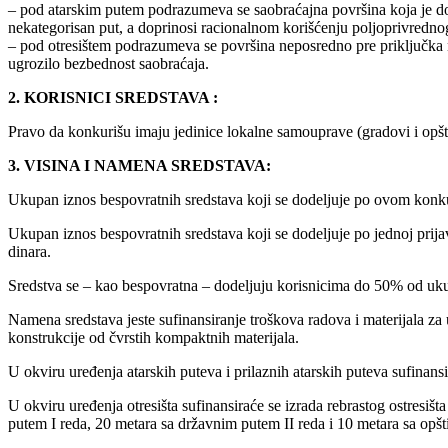
– pod atarskim putem podrazumeva se saobraćajna površina koja je dos
nekategorisan put, a doprinosi racionalnom korišćenju poljoprivrednog
– pod otresištem podrazumeva se površina neposredno pre priključka ne
ugrozilo bezbednost saobraćaja.
2. KORISNICI SREDSTAVA :
Pravo da konkurišu imaju jedinice lokalne samouprave (gradovi i opšti
3. VISINA I NAMENA SREDSTAVA:
Ukupan iznos bespovratnih sredstava koji se dodeljuje po ovom konku
Ukupan iznos bespovratnih sredstava koji se dodeljuje po jednoj prija
dinara.
Sredstva se – kao bespovratna – dodeljuju korisnicima do 50% od ukup
Namena sredstava jeste sufinansiranje troškova radova i materijala za u
konstrukcije od čvrstih kompaktnih materijala.
U okviru uređenja atarskih puteva i prilaznih atarskih puteva sufinan
U okviru uređenja otresišta sufinansiraće se izrada rebrastog ostresiš
putem I reda, 20 metara sa državnim putem II reda i 10 metara sa opšt