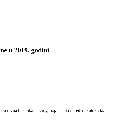
ine u 2019. godini
o nivoa tucanika ili struganog asfalta i uređenje otresišta.