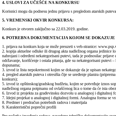
4. USLOVI ZA UČEŠĆE NA KONKURSU
Korisnici mogu da podnesu jednu prijavu s pregledom atarskih puteva i 
5. VREMENSKI OKVIR KONKURSA:
Konkurs je otvoren zaključno sa 22.03.2019. godine.
6. POTREBNA DOKUMENTACIJA KOJOM SE DOKAZUJE 
1. prijava na konkurs koja se može preuzeti s veb-stranice: www.psp.v
2. kopija aktuelne odluke ili drugog akta nadležnog organa jedinice 
nabrojani i određeni nekategorisani putevi, tada je podnosilac prijave
održavanje, korišćenje i ostala pitanja, gde su nekategorisani putevi 
dopunama;
3. izvod iz lista nepokretnosti kojim se dokazuje da je upisan nekate
4. pregled atarskih puteva i otresišta čije se uređenje planira (priprem
konkurs);
5. izvod iz opštinskog/gradskog budžeta, kojim se potvrđuje iznos so
nadležnog organa potpisanu od ovlašćenog lica o tome da će ista obez
6. Izvod iz projekta za građevinsku dozvolu u analognoj i digitalnoj f
7. Idejni projekat u analognoj i digitalnoj formi. Analogna forma se vr
8. Predmer i predračun potrebnih radova i materijala
9. Karakteristični poprečni profili
Pre početka izvođenja radova, navedenu tehničku dokumentaciju overa