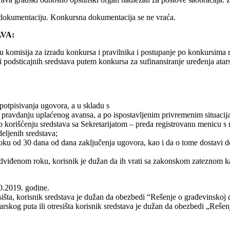
u dokumentaciju. Konkursna dokumentacija se ne vraća.
VA:
 komisija za izradu konkursa i pravilnika i postupanje po konkursima r
podsticajnih sredstava putem konkursa za sufinansiranje uređenja atarsk
potpisivanja ugovora, a u skladu s
o pravdanju uplaćenog avansa, a po ispostavljenim privremenim situacija
a o korišćenju sredstava sa Sekretarijatom – preda registrovanu menic
eljenih sredstava;
roku od 30 dana od dana zaključenja ugovora, kao i da o tome dostavi 
 predviđenom roku, korisnik je dužan da ih vrati sa zakonskom zateznom
10.2019. godine.
sišta, korisnik sredstava je dužan da obezbedi “Rešenje o građevinskoj 
atarskog puta ili otresišta korisnik sredstava je dužan da obezbedi „Reš