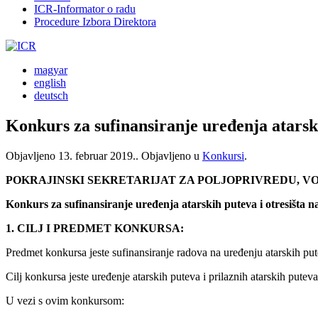
ICR-Informator o radu
Procedure Izbora Direktora
magyar
english
deutsch
Konkurs za sufinansiranje uređenja atarskih
Objavljeno
13. februar 2019.
. Objavljeno u
Konkursi
.
POKRAJINSKI SEKRETARIJAT ZA POLJOPRIVREDU, 
Konkurs za sufinansiranje uređenja atarskih puteva i otresišta na
1. CILJ I PREDMET KONKURSA:
Predmet konkursa jeste sufinansiranje radova na uređenju atarskih pute
Cilj konkursa jeste uređenje atarskih puteva i prilaznih atarskih putev
U vezi s ovim konkursom: