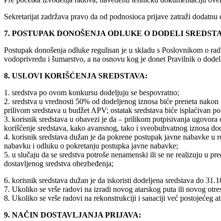
Sekretarijat zadržava pravo da od podnosioca prijave zatraži dodatn
7. POSTUPAK DONOŠENJA ODLUKE O DODELI SREDSTA
Postupak donošenja odluke regulisan je u skladu s Poslovnikom o radu
vodoprivredu i šumarstvo, a na osnovu kog je donet Pravilnik o dodeli 
8. USLOVI KORIŠĆENJA SREDSTAVA:
1. sredstva po ovom konkursu dodeljuju se bespovratno;
2. sredstva u vrednosti 50% od dodeljenog iznosa biće preneta nakon 
prilivom sredstava u budžet APV; ostatak sredstava biće isplaćivan p
3. korisnik sredstava u obavezi je da – prilikom potpisivanja ugovor
korišćenje sredstava, kako avansnog, tako i sveobuhvatnog iznosa dod
4. korisnik sredstava dužan je da pokrene postupak javne nabavke u 
nabavku i odluku o pokretanju postupka javne nabavke;
5. u slučaju da se sredstva potroše nenamenski ili se ne realizuju u
dostavljenog sredstva obezbeđenja;
6. korisnik sredstava dužan je da iskoristi dodeljena sredstava do 31.
7. Ukoliko se vrše radovi na izradi novog atarskog puta ili novog otre
8. Ukoliko se vrše radovi na rekonstrukciji i sanaciji već postojećeg 
9. NAČIN DOSTAVLJANJA PRIJAVA: