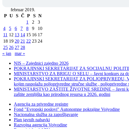
februar 2019.
P
U
S
Č
P
S
N
1
2
3
4
5
6
7
8
9
10
11
12
13
14
15
16
17
18
19
20
21
22
23
24
25
26
27
28
« jan
mar »
NIS – Zajednici zajedno 2026
POKRAJINSKI SEKRETARIJAT ZA SOCIJALNU POLITIKU, 
MINISTARSTVO ZA BRIGU O SELU – Javni konkurs za dodelu bes
POKRAJINSKI SEKRETARIJAT ZA POLJOPRIVREDU, VODOPRIVR
kojim raspolažu poljoprivredne stručne službe , poljoprivredne
MINISTARSTVO ZAŠTITE ŽIVOTNE SREDINE – Javni konkurs za dod
zaštite zemljišta kao prirodnog resursa u 2026. godini
Agencija za privredne registre
Fond "Evropski poslovi" Autonomne pokrajine Vojvodine
Nacionalna služba za zapošljavanje
Plan javnih nabavki
Razvojna agencija Vojvodine