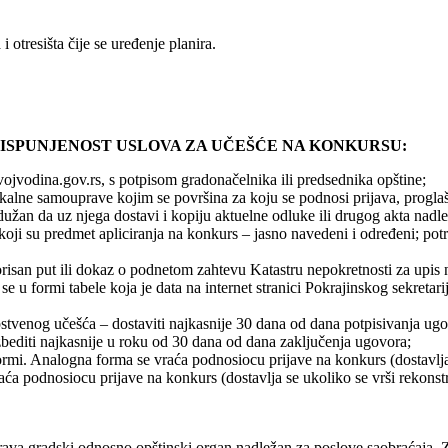
otresišta čije se uređenje planira.
ISPUNJENOST USLOVA ZA UČEŠĆE NA KONKURSU:
ojvodina.gov.rs, s potpisom gradonačelnika ili predsednika opštine;
lokalne samouprave kojim se površina za koju se podnosi prijava, prog
 dužan da uz njega dostavi i kopiju aktuelne odluke ili drugog akta nad
– koji su predmet apliciranja na konkurs – jasno navedeni i određeni; po
gorisan put ili dokaz o podnetom zahtevu Katastru nepokretnosti za upis
a se u formi tabele koja je data na internet stranici Pokrajinskog sekreta
pstvenog učešća – dostaviti najkasnije 30 dana od dana potpisivanja ug
bediti najkasnije u roku od 30 dana od dana zaključenja ugovora;
ormi. Analogna forma se vraća podnosiocu prijave na konkurs (dostavlja s
aća podnosiocu prijave na konkurs (dostavlja se ukoliko se vrši rekonstruk
va gradski odnosno opštinski organ nadležan za poslove saobraćaja. Za