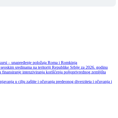
unapređenje položaja Roma i Romkinja
skim sredinama na teritoriji Republike Srbije za 2026. godinu
je intenziviranja korišćenja poljoprivrednog zemljišta
ja u cilju zaštite i očuvanja predeonog diverziteta i očuvanja i