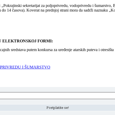
u: „Pokrajinski sekretarijat za poljoprivredu, vodoprivredu i šumarstvo, 
do 14 časova). Koverat na prednjoj strani mora da sadrži naznaku „Konk
U ELEKTRONSKOJ FORMI:
cajnih sredstava putem konkursa za uređenje atarskih puteva i otresišta
PRIVREDU I ŠUMARSTVO