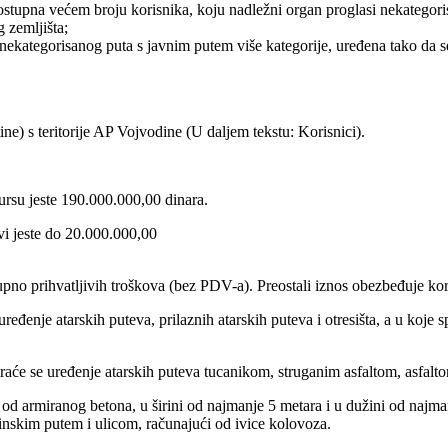
tupna većem broju korisnika, koju nadležni organ proglasi nekategoris
 zemljišta;
kategorisanog puta s javnim putem više kategorije, uređena tako da se n
ne) s teritorije AP Vojvodine (U daljem tekstu: Korisnici).
rsu jeste 190.000.000,00 dinara.
vi jeste do 20.000.000,00
no prihvatljivih troškova (bez PDV-a). Preostali iznos obezbeđuje kor
ređenje atarskih puteva, prilaznih atarskih puteva i otresišta, a u koje
siraće se uređenje atarskih puteva tucanikom, struganim asfaltom, asfal
ta od armiranog betona, u širini od najmanje 5 metara i u dužini od najm
inskim putem i ulicom, računajući od ivice kolovoza.