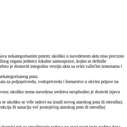
lašava nekategorisanim putem; ukoliko u navedenom aktu nisu precizno
ležnog organa jedinice lokalne samouprave, kojim se definiše
trebno je dostaviti integralnu verziju akta sa svim važećim izmenama i
 nekategorisanog puta;
rijata za poljoprivredu, vodoprivredu i šumarstvo u okviru prijave na
ovora; ukoliko nema navedena sredstva neophodno je dostviti izjavu
e ukoliko se vrše radovi na izradi novog atarskog puta ili otresišta);
cija ili sanacija već postojećeg atarskog puta ili otresišta)
konski rok za otpočinjanje radova po ovoj overi jeste godinu dana.