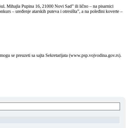
Bul. Mihajla Pupina 16, 21000 Novi Sad” ili lično – na pisarnici
urs – uređenje atarskih puteva i otresišta”, a na poleđini koverte –
 mogu se preuzeti sa sajta Sekretarijata (www.psp.vojvodina.gov.rs).