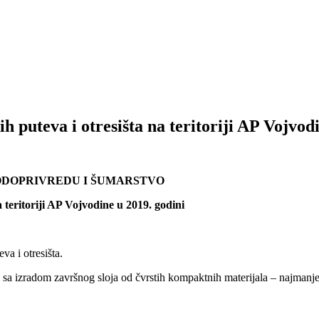
 puteva i otresišta na teritoriji AP Vojvod
VODOPRIVREDU I ŠUMARSTVO
 teritoriji AP Vojvodine u 2019. godini
va i otresišta.
a sa izradom završnog sloja od čvrstih kompaktnih materijala – najmanje d