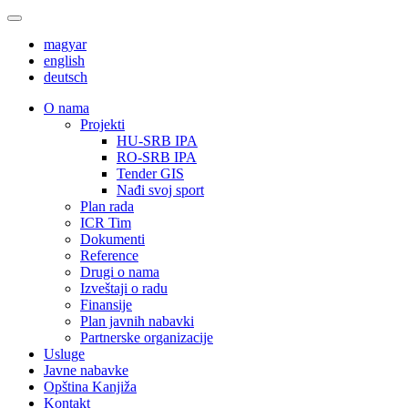
magyar
english
deutsch
О nama
Projekti
HU-SRB IPA
RO-SRB IPA
Tender GIS
Nađi svoj sport
Plan rada
ICR Tim
Dokumenti
Reference
Drugi o nama
Izveštaji o radu
Finansije
Plan javnih nabavki
Partnerske organizacije
Usluge
Javne nabavke
Opština Kanjiža
Kontakt