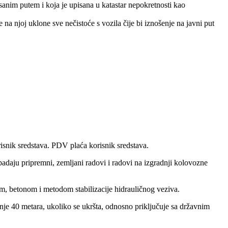
anim putem i koja je upisana u katastar nepokretnosti kao
a njoj uklone sve nečistoće s vozila čije bi iznošenje na javni put
isnik sredstava. PDV plaća korisnik sredstava.
 spadaju pripremni, zemljani radovi i radovi na izgradnji kolovozne
tom, betonom i metodom stabilizacije hidrauličnog veziva.
anje 40 metara, ukoliko se ukršta, odnosno priključuje sa državnim