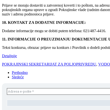
Prijave se moraju dostaviti u zatvorenoj koverti i to poštom, na adres
pokrajinskih organa uprave u zgradi Pokrajinske vlade (radnim danom 
naziv i adresu podnosioca prijave.
10. KONTAKT ZA DODATNE INFORMACIJE:
Dodatne informacije mogu se dobiti putem telefona: 021/487-4416.
11. INFORMACIJE O PREUZIMANJU DOKUMENTACIJE 
Tekst konkursa, obrazac prijave na konkurs i Pravilnik o dodeli podsti
Detaljnije
POKRAJINSKI SEKRETARIJAT ZA POLJOPRIVREDU
,
VODO
Prethodno
Sledeće