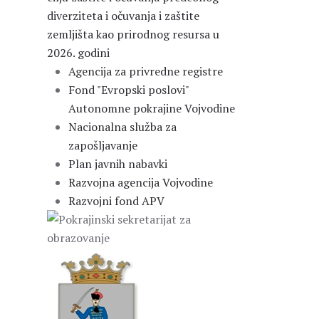
diverziteta i očuvanja i zaštite
zemljišta kao prirodnog resursa u
2026. godini
Agencija za privredne registre
Fond "Evropski poslovi"
Autonomne pokrajine Vojvodine
Nacionalna služba za
zapošljavanje
Plan javnih nabavki
Razvojna agencija Vojvodine
Razvojni fond APV