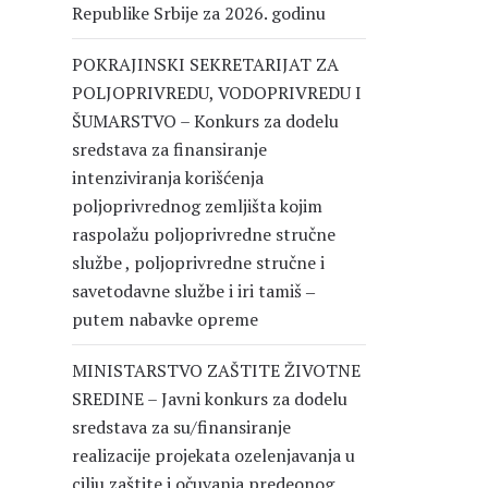
Republike Srbije za 2026. godinu
POKRAJINSKI SEKRETARIJAT ZA
POLJOPRIVREDU, VODOPRIVREDU I
ŠUMARSTVO – Konkurs za dodelu
sredstava za finansiranje
intenziviranja korišćenja
poljoprivrednog zemljišta kojim
raspolažu poljoprivredne stručne
službe , poljoprivredne stručne i
savetodavne službe i iri tamiš ‒
putem nabavke opreme
MINISTARSTVO ZAŠTITE ŽIVOTNE
SREDINE – Javni konkurs za dodelu
sredstava za su/finansiranje
realizacije projekata ozelenjavanja u
cilju zaštite i očuvanja predeonog