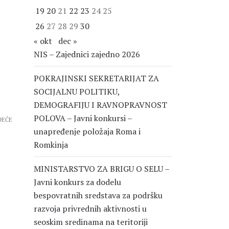
19
20
21
22
23
24
25
26
27
28
29
30
« okt
dec »
NIS – Zajednici zajedno 2026
POKRAJINSKI SEKRETARIJAT ZA
SOCIJALNU POLITIKU,
DEMOGRAFIJU I RAVNOPRAVNOST
POLOVA – Javni konkursi –
DEĆE
unapređenje položaja Roma i
Romkinja
MINISTARSTVO ZA BRIGU O SELU –
Javni konkurs za dodelu
bespovratnih sredstava za podršku
razvoja privrednih aktivnosti u
seoskim sredinama na teritoriji