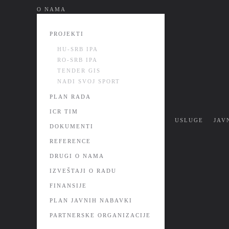
О NAMA
Skip
to
PROJEKTI
main
HU-SRB IPA
content
RO-SRB IPA
TENDER GIS
NAĐI SVOJ SPORT
PLAN RADA
ICR TIM
USLUGE
JAV
DOKUMENTI
REFERENCE
DRUGI O NAMA
IZVEŠTAJI O RADU
FINANSIJE
PLAN JAVNIH NABAVKI
PARTNERSKE ORGANIZACIJE