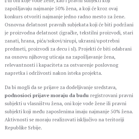
i/ili oni koje vode žene, kao i pravni subjekti koji
zapošljavaju najmanje 50% žena, a koji će kroz ovaj
konkurs otvoriti najmanje jedno radno mesto za žene.
Osnovna delatnost pravnih subjekata koji će biti podržani
je proizvodna delatnost (igračke, tekstilni proizvodi, stari
zanati, hrana, pića/sokovi/sirupi, ukrasni/upotrebni
predmeti, proizvodi za decu i sl). Projekti će biti odabrani
na osnovu njihovog uticaja na zapošljavanje žena,
relevantnosti i kapaciteta za ostvarenje poslovnog
napretka i održivosti nakon isteka projekta.
Da bi mogli da se prijave za dodeljivanje sredstava,
podnosioci prijave moraju da budu
registrovani pravni
subjekti u vlasništvu žena, oni koje vode žene ili pravni
subjekti koji među zaposlenima imaju najmanje 50% žena.
Aktivnosti se moraju realizovati isključivo na teritoriji
Republike Srbije.