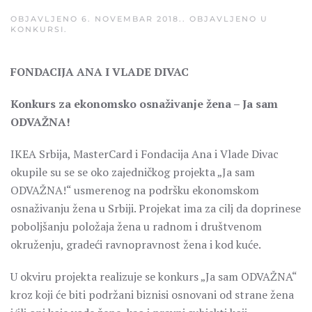
OBJAVLJENO
6. NOVEMBAR 2018.
. OBJAVLJENO U
KONKURSI
.
FONDACIJA ANA I VLADE DIVAC
Konkurs za ekonomsko osnaživanje žena – Ja sam
ODVAŽNA!
IKEA Srbija, MasterCard i Fondacija Ana i Vlade Divac
okupile su se se oko zajedničkog projekta „Ja sam
ODVAŽNA!“ usmerenog na podršku ekonomskom
osnaživanju žena u Srbiji. Projekat ima za cilj da doprinese
poboljšanju položaja žena u radnom i društvenom
okruženju, gradeći ravnopravnost žena i kod kuće.
U okviru projekta realizuje se konkurs „Ja sam ODVAŽNA“
kroz koji će biti podržani biznisi osnovani od strane žena