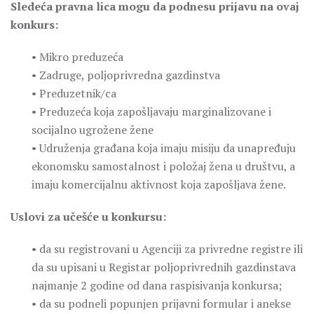
Sledeća pravna lica mogu da podnesu prijavu na ovaj
konkurs:
• Mikro preduzeća
• Zadruge, poljoprivredna gazdinstva
• Preduzetnik/ca
• Preduzeća koja zapošljavaju marginalizovane i
socijalno ugrožene žene
• Udruženja građana koja imaju misiju da unapređuju
ekonomsku samostalnost i položaj žena u društvu, a
imaju komercijalnu aktivnost koja zapošljava žene.
Uslovi za učešće u konkursu:
• da su registrovani u Agenciji za privredne registre ili
da su upisani u Registar poljoprivrednih gazdinstava
najmanje 2 godine od dana raspisivanja konkursa;
• da su podneli popunjen prijavni formular i anekse