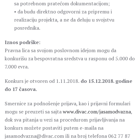
sa potrebnom pratećom dokumentacijom;
• da budu direktno odgovorni za pripremu i
realizaciju projekta, a ne da deluju u svojstvu
posrednika.
Iznos podrške:
Pravna lica sa svojom poslovnom idejom mogu da
konkurišu za bespovratna sredstva u rasponu od 5.000 do
7.000 evra.
Konkurs je otvoren od 1.11.2018.
do 15.12.2018. godine
do 17 časova.
Smernice za podnošenje prijava, kao i prijavni formulari
mogu se preuzeti sa sajta
www.divac.com/jasamodvazna
,
dok sva pitanja u vezi sa procedurom prijavljivanja na
konkurs možete postaviti putem e-maila na
jasamodvazna@divac.com ili na broj telefona 062 77 87