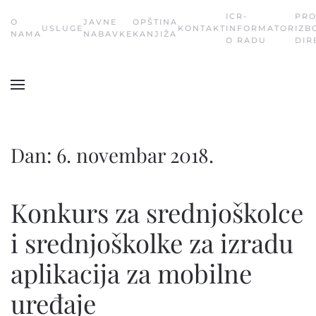
ICR-
PR
О
JAVNE
OPŠTINA
USLUGE
KONTAKT
INFORMATOR
IZB
Skip
NAMA
NABAVKE
KANJIŽA
O RADU
DIR
to
main
content
Dan:
6. novembar 2018.
Konkurs za srednjoškolce
i srednjoškolke za izradu
aplikacija za mobilne
uređaje