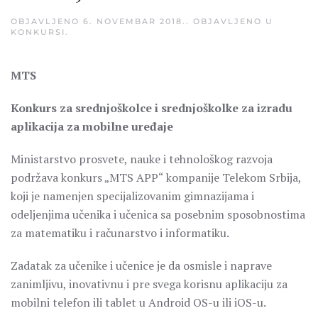
OBJAVLJENO
6. NOVEMBAR 2018.
. OBJAVLJENO U
KONKURSI
.
MTS
Konkurs za srednjoškolce i srednjoškolke za izradu
aplikacija za mobilne uređaje
Ministarstvo prosvete, nauke i tehnološkog razvoja
podržava konkurs „MTS APP“ kompanije Telekom Srbija,
koji je namenjen specijalizovanim gimnazijama i
odeljenjima učenika i učenica sa posebnim sposobnostima
za matematiku i računarstvo i informatiku.
Zadatak za učenike i učenice je da osmisle i naprave
zanimljivu, inovativnu i pre svega korisnu aplikaciju za
mobilni telefon ili tablet u Android OS-u ili iOS-u.