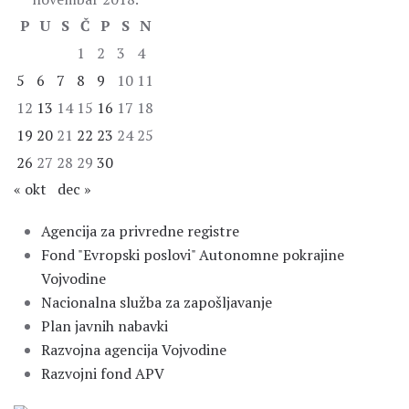
P
U
S
Č
P
S
N
1
2
3
4
5
6
7
8
9
10
11
12
13
14
15
16
17
18
19
20
21
22
23
24
25
26
27
28
29
30
« okt
dec »
Agencija za privredne registre
Fond "Evropski poslovi" Autonomne pokrajine
Vojvodine
Nacionalna služba za zapošljavanje
Plan javnih nabavki
Razvojna agencija Vojvodine
Razvojni fond APV