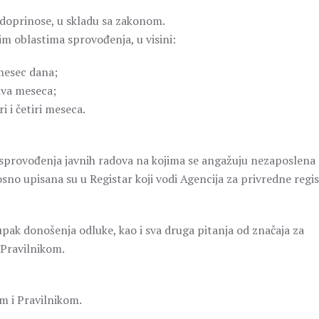
i doprinose, u skladu sa zakonom.
im oblastima sprovođenja, u visini:
 mesec dana;
 dva meseca;
i i četiri meseca.
provođenja javnih radova na kojima se angažuju nezaposlena 
sno upisana su u Registar koji vodi Agencija za privredne regis
pak donošenja odluke, kao i sva druga pitanja od značaja za
 Pravilnikom.
m i Pravilnikom.