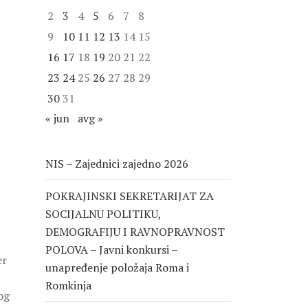
2
3
4
5
6
7
8
9
10
11
12
13
14
15
16
17
18
19
20
21
22
23
24
25
26
27
28
29
30
31
« jun
avg »
NIS – Zajednici zajedno 2026
POKRAJINSKI SEKRETARIJAT ZA
SOCIJALNU POLITIKU,
DEMOGRAFIJU I RAVNOPRAVNOST
POLOVA – Javni konkursi –
er
unapređenje položaja Roma i
Romkinja
og