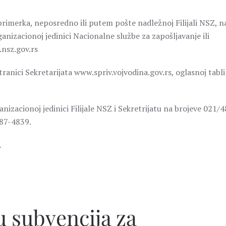
primerka, neposredno ili putem pošte nadležnoj Filijali NSZ, n
anizacionoj jedinici Nacionalne službe za zapošljavanje ili
.nsz.gov.rs
tranici Sekretarijata www.spriv.vojvodina.gov.rs, oglasnoj tabli
nizacionoj jedinici Filijale NSZ i Sekretrijatu na brojeve 021/4
487-4839.
.
u subvencija za