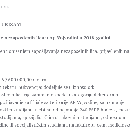
RSI
.
 TURIZAM
e nezaposlenih lica u Ap Vojvodini u 2018. godini
encionisanjem zapošljavanja nezaposelnih lica, prijavljenih na
d 59.600.000,00 dinara.
 tekstu: Subvencija) dodeljuje se u iznosu od:
slenih lica čije zanimanje spada u kategoriju deficitarnih
ljavanje za filijale sa teritorije AP Vojvodine, sa najmanje
mskim studijama u obimu od najmanje 240 ESPB bodova, mast
studijama, specijalističkim strukovnim studijama, odnosno na
ine ili specijalističkim studijama na fakultetu, osim medicinsk