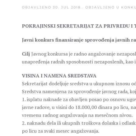
OBJAVLJENO
30. JUL 2018.
. OBJAVLJENO U
KONKU
POKRAJINSKI SEKRETARIJAT ZA PRIVREDU I
Javni konkurs finansiranje sprovođenja javnih ra
Cilj
Javnog konkursa je radno angažovanje nezaposle
unapređenja radnih sposobnosti nezaposlenih, kao i
VISINA I NAMENA SREDSTAVA
Sekretarijat dodeljuje sredstva u ukupnom iznosu o
Sredstva namenjena za sprovođenje javnog rada, koji 
1. isplatu naknade za obavljen posao po osnovu ug
javne radove, u visini do 18.000,00 dinara po licu
vremenu radnog angažovanja na mesečnom nivou.
2. naknadu dela ili ukupnih troškova dolaska i odlaska
po licu za svaki mesec angažovanja.