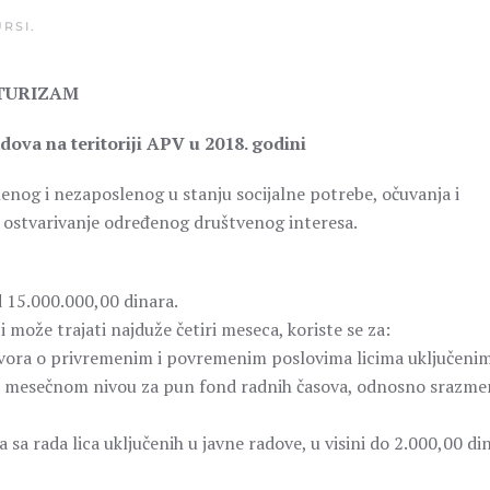
RSI
.
 TURIZAM
dova na teritoriji APV u 2018. godini
nog i nezaposlenog u stanju socijalne potrebe, očuvanja i
 ostvarivanje određenog društvenog interesa.
d 15.000.000,00 dinara.
može trajati najduže četiri meseca, koriste se za:
ovora o privremenim i povremenim poslovima licima uključeni
, na mesečnom nivou za pun fond radnih časova, odnosno srazm
 sa rada lica uključenih u javne radove, u visini do 2.000,00 di