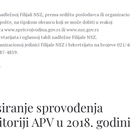
adležnoj Filijali NSZ, prema sedištu poslodavca ili organizaci
m pošte, na tipskom obrascu koji se može dobiti u svakoj
ajta www.spriv.vojvodina.gov.rs ili www.nsz.gov.rs
etarijata i oglasnoj tabli nadležne Filijale NSZ.
nizacionoj jedinici Filijale NSZ i Sekretrijatu na brojeve 021/4
487-4839.
.
siranje sprovođenja
itoriji APV u 2018. godin