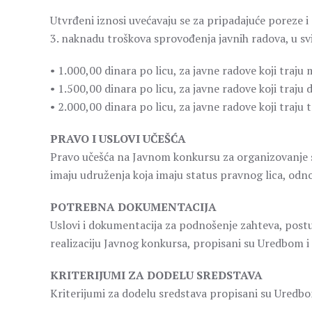
Utvrđeni iznosi uvećavaju se za pripadajuće poreze 
3. naknadu troškova sprovođenja javnih radova, u sv
• 1.000,00 dinara po licu, za javne radove koji traju
• 1.500,00 dinara po licu, za javne radove koji traju
• 2.000,00 dinara po licu, za javne radove koji traju tr
PRAVO I USLOVI UČEŠĆA
Pravo učešća na Javnom konkursu za organizovanje s
imaju udruženja koja imaju status pravnog lica, odno
POTREBNA DOKUMENTACIJA
Uslovi i dokumentacija za podnošenje zahteva, postu
realizaciju Javnog konkursa, propisani su Uredbom i
KRITERIJUMI ZA DODELU SREDSTAVA
Kriterijumi za dodelu sredstava propisani su Uredbo