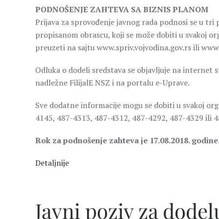
PODNOŠENJE ZAHTEVA SA BIZNIS PLANOM
Prijava za sprovođenje javnog rada podnosi se u tri 
propisanom obrascu, koji se može dobiti u svakoj org
preuzeti na sajtu www.spriv.vojvodina.gov.rs ili www
Odluka o dodeli sredstava se objavljuje na internet s
nadležne FilijalE NSZ i na portalu e-Uprave.
Sve dodatne informacije mogu se dobiti u svakoj orga
4145, 487-4313, 487-4312, 487-4292, 487-4329 ili 
Rok za podnošenje zahteva je 17.08.2018. godine
Detaljnije
Javni poziv za dodel