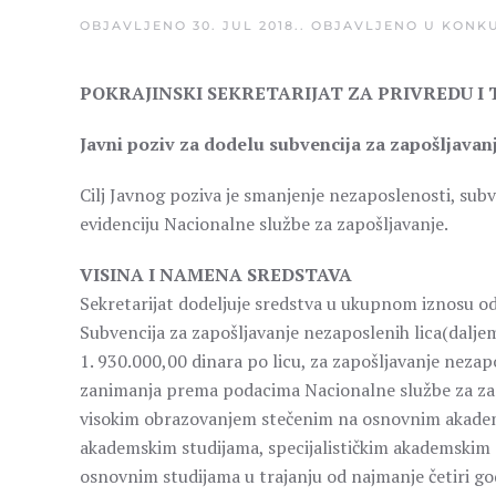
OBJAVLJENO
30. JUL 2018.
. OBJAVLJENO U
KONKU
POKRAJINSKI SEKRETARIJAT ZA PRIVREDU I
Javni poziv za dodelu subvencija za zapošljavanj
Cilj Javnog poziva je smanjenje nezaposlenosti, subv
evidenciju Nacionalne službe za zapošljavanje.
VISINA I NAMENA SREDSTAVA
Sekretarijat dodeljuje sredstva u ukupnom iznosu o
Subvencija za zapošljavanje nezaposlenih lica(daljem
1. 930.000,00 dinara po licu, za zapošljavanje nezapo
zanimanja prema podacima Nacionalne službe za zapoš
visokim obrazovanjem stečenim na osnovnim akade
akademskim studijama, specijalističkim akademskim 
osnovnim studijama u trajanju od najmanje četiri god