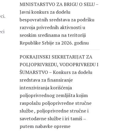
MINISTARSTVO ZA BRIGU O SELU –
Javni konkurs za dodelu
ci.
bespovratnih sredstava za podršku
razvoja privrednih aktivnosti u
eci
seoskim sredinama na teritoriji
Republike Srbije za 2026. godinu
POKRAJINSKI SEKRETARIJAT ZA
POLJOPRIVREDU, VODOPRIVREDU I
ŠUMARSTVO – Konkurs za dodelu
sredstava za finansiranje
intenziviranja korišćenja
poljoprivrednog zemljišta kojim
raspolažu poljoprivredne stručne
službe , poljoprivredne stručne i
savetodavne službe i iri tamiš ‒
putem nabavke opreme