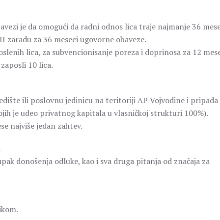
avezi je da omogući da radni odnos lica traje najmanje 36 mese
 II zaradu za 36 meseci ugovorne obaveze.
oslenih lica, za subvencionisanje poreza i doprinosa za 12 mes
aposli 10 lica.
ište ili poslovnu jedinicu na teritoriji AP Vojvodine i pripada
jih je udeo privatnog kapitala u vlasničkoj strukturi 100%).
e najviše jedan zahtev.
A
pak donošenja odluke, kao i sva druga pitanja od značaja za
nikom.