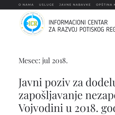
О NAMA
USLUGE
JAVNE NABAVKE
OPŠTINA 
Skip
to
main
content
Mesec:
jul 2018.
Javni poziv za dodel
zapošljavanje nezapo
Vojvodini u 2018. go