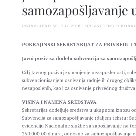
samozapošljavanje u
OBJAVLJENO
30. JUL 2018.
. OBJAVLJENO U
KONKU
POKRAJINSKI SEKRETARIJAT ZA PRIVREDU I
Javni poziv za dodelu subvencija za samozapošl
Cilj
Javnog poziva je smanjenje nezaposlenosti, sub
subvencionisanjem osnivanja radnje ili drugog oblik
nezaposlenih, kao i za osnivanje privrednog društva
VISINA I NAMENA SREDSTAVA
Sekretarijat dodeljuje sredstva u ukupnom iznosu o
Subvencija za samozapošljavanje (daljem tekstu: Sub
evidenciju Nacionalne službe za zapošljavanje na teri
250.000,00 dinara, odnosno za samozapošljavanje os