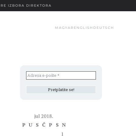
RE IZBORA DIREKTORA
MAGYAR
ENGLISH
DEUTSCH
jul 2018.
P
U
S
Č
P
S
N
1