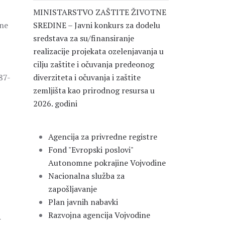
MINISTARSTVO ZAŠTITE ŽIVOTNE
one
SREDINE – Javni konkurs za dodelu
sredstava za su/finansiranje
realizacije projekata ozelenjavanja u
cilju zaštite i očuvanja predeonog
87-
diverziteta i očuvanja i zaštite
zemljišta kao prirodnog resursa u
2026. godini
Agencija za privredne registre
Fond "Evropski poslovi"
Autonomne pokrajine Vojvodine
Nacionalna služba za
zapošljavanje
Plan javnih nabavki
i
Razvojna agencija Vojvodine