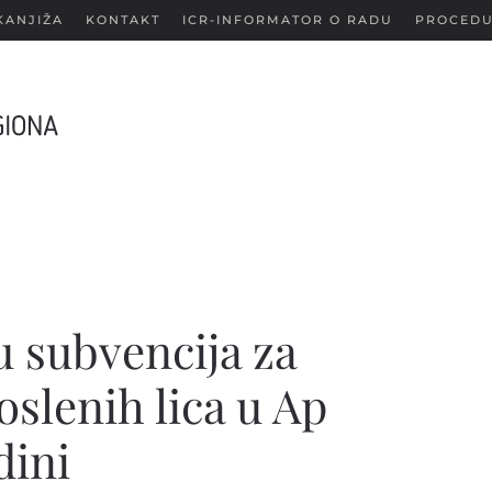
KANJIŽA
KONTAKT
ICR-INFORMATOR O RADU
PROCEDU
u subvencija za
slenih lica u Ap
dini