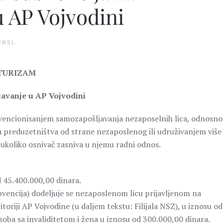
 AP Vojvodini
RSI
.
 TURIZAM
javanje u AP Vojvodini
vencionisanjem samozapošljavanja nezaposelnih lica, odnosno
a preduzetništva od strane nezaposlenog ili udruživanjem više
 ukoliko osnivač zasniva u njemu radni odnos.
d 45.400.000,00 dinara.
vencija) dodeljuje se nezaposlenom licu prijavljenom na
toriji AP Vojvodine (u daljem tekstu: Filijala NSZ), u iznosu od
oba sa invaliditetom i žena u iznosu od 300.000,00 dinara.