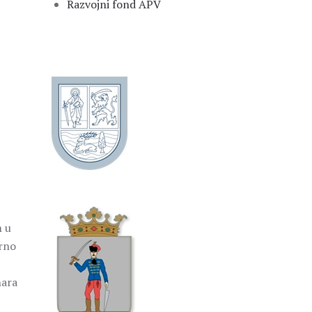
Razvojni fond APV
m u
erno
nara