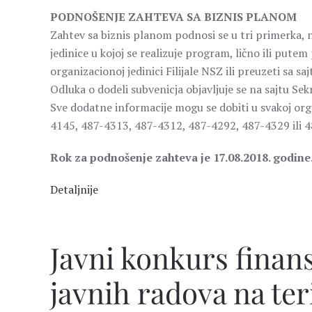
PODNOŠENJE ZAHTEVA SA BIZNIS PLANOM
Zahtev sa biznis planom podnosi se u tri primerka, n
jedinice u kojoj se realizuje program, lično ili pute
organizacionoj jedinici Filijale NSZ ili preuzeti sa s
Odluka o dodeli subvenicja objavljuje se na sajtu Sekr
Sve dodatne informacije mogu se dobiti u svakoj orga
4145, 487-4313, 487-4312, 487-4292, 487-4329 ili 
Rok za podnošenje zahteva je 17.08.2018. godine
Detaljnije
Javni konkurs finan
javnih radova na ter