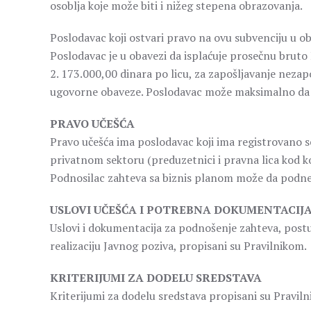
osoblja koje može biti i nižeg stepena obrazovanja.
Poslodavac koji ostvari pravo na ovu subvenciju u ob
Poslodavac je u obavezi da isplaćuje prosečnu bruto
2. 173.000,00 dinara po licu, za zapošljavanje nezap
ugovorne obaveze. Poslodavac može maksimalno da z
PRAVO UČEŠĆA
Pravo učešća ima poslodavac koji ima registrovano sed
privatnom sektoru (preduzetnici i pravna lica kod ko
Podnosilac zahteva sa biznis planom može da podnes
USLOVI UČEŠĆA I POTREBNA DOKUMENTACIJ
Uslovi i dokumentacija za podnošenje zahteva, postu
realizaciju Javnog poziva, propisani su Pravilnikom.
KRITERIJUMI ZA DODELU SREDSTAVA
Kriterijumi za dodelu sredstava propisani su Pravil