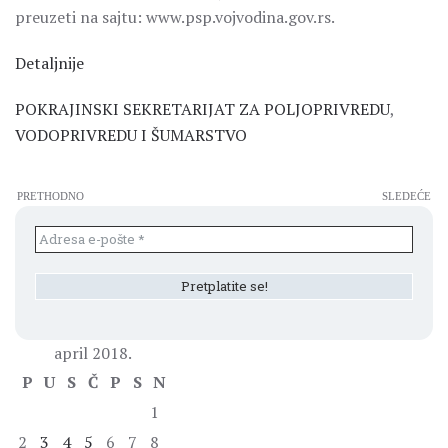
preuzeti na sajtu: www.psp.vojvodina.gov.rs.
Detaljnije
POKRAJINSKI SEKRETARIJAT ZA POLJOPRIVREDU
,
VODOPRIVREDU I ŠUMARSTVO
PRETHODNO
SLEDEĆE
april 2018.
P
U
S
Č
P
S
N
1
2
3
4
5
6
7
8