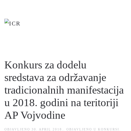
Skip
to
main
content
Konkurs za dodelu
sredstava za održavanje
tradicionalnih manifestacija
u 2018. godini na teritoriji
AP Vojvodine
OBJAVLJENO
30. APRIL 2018.
. OBJAVLJENO U
KONKURSI
.