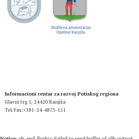
Informacioni centar za razvoj Potiskog regiona
Glavni trg 1, 24420 Kanjiža
Tel/Fax:+381-24-4873-151
Notice
: ob_end_flush(): Failed to send buffer of zlib output