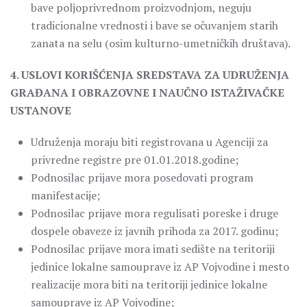
bave poljoprivrednom proizvodnjom, neguju
tradicionalne vrednosti i bave se očuvanjem starih
zanata na selu (osim kulturno-umetničkih društava).
4. USLOVI KORIŠĆENJA SREDSTAVA ZA UDRUŽENJA
GRAĐANA I OBRAZOVNE I NAUČNO ISTAŽIVAČKE
USTANOVE
Udruženja moraju biti registrovana u Agenciji za
privredne registre pre 01.01.2018.godine;
Podnosilac prijave mora posedovati program
manifestacije;
Podnosilac prijave mora regulisati poreske i druge
dospele obaveze iz javnih prihoda za 2017. godinu;
Podnosilac prijave mora imati sedište na teritoriji
jedinice lokalne samouprave iz AP Vojvodine i mesto
realizacije mora biti na teritoriji jedinice lokalne
samouprave iz AP Vojvodine;