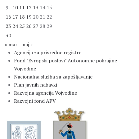
9
10
11
12
13
14
15
16
17
18
19
20
21
22
23
24
25
26
27
28
29
30
« mar
maj »
Agencija za privredne registre
Fond "Evropski poslovi" Autonomne pokrajine
Vojvodine
Nacionalna služba za zapošljavanje
Plan javnih nabavki
Razvojna agencija Vojvodine
Razvojni fond APV