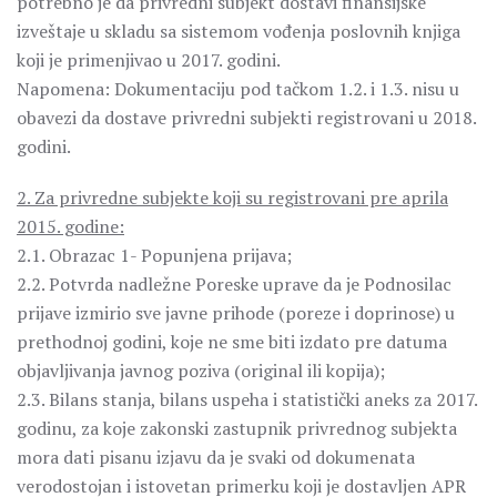
potrebno je da privredni subjekt dostavi finansijske
izveštaje u skladu sa sistemom vođenja poslovnih knjiga
koji je primenjivao u 2017. godini.
Napomena: Dokumentaciju pod tačkom 1.2. i 1.3. nisu u
obavezi da dostave privredni subjekti registrovani u 2018.
godini.
2. Za privredne subjekte koji su registrovani pre aprila
2015. godine:
2.1. Obrazac 1- Popunjena prijava;
2.2. Potvrda nadležne Poreske uprave da je Podnosilac
prijave izmirio sve javne prihode (poreze i doprinose) u
prethodnoj godini, koje ne sme biti izdato pre datuma
objavljivanja javnog poziva (original ili kopija);
2.3. Bilans stanja, bilans uspeha i statistički aneks za 2017.
godinu, za koje zakonski zastupnik privrednog subjekta
mora dati pisanu izjavu da je svaki od dokumenata
verodostojan i istovetan primerku koji je dostavljen APR