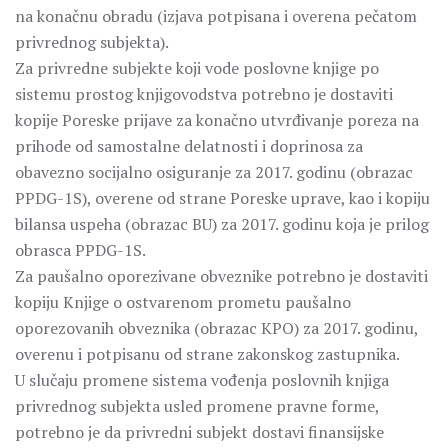
na konačnu obradu (izjava potpisana i overena pečatom
privrednog subjekta).
Za privredne subjekte koji vode poslovne knjige po
sistemu prostog knjigovodstva potrebno je dostaviti
kopije Poreske prijave za konačno utvrđivanje poreza na
prihode od samostalne delatnosti i doprinosa za
obavezno socijalno osiguranje za 2017. godinu (obrazac
PPDG-1S), overene od strane Poreske uprave, kao i kopiju
bilansa uspeha (obrazac BU) za 2017. godinu koja je prilog
obrasca PPDG-1S.
Za paušalno oporezivane obveznike potrebno je dostaviti
kopiju Knjige o ostvarenom prometu paušalno
oporezovanih obveznika (obrazac KPO) za 2017. godinu,
overenu i potpisanu od strane zakonskog zastupnika.
U slučaju promene sistema vođenja poslovnih knjiga
privrednog subjekta usled promene pravne forme,
potrebno je da privredni subjekt dostavi finansijske