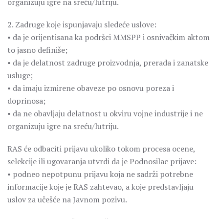
organizuju igre na sreću/lutriju.
2. Zadruge koje ispunjavaju sledeće uslove:
• da je orijentisana ka podršci MMSPP i osnivačkim aktom
to jasno definiše;
• da je delatnost zadruge proizvodnja, prerada i zanatske
usluge;
• da imaju izmirene obaveze po osnovu poreza i
doprinosa;
• da ne obavljaju delatnost u okviru vojne industrije i ne
organizuju igre na sreću/lutriju.
RAS će odbaciti prijavu ukoliko tokom procesa ocene,
selekcije ili ugovaranja utvrdi da je Podnosilac prijave:
• podneo nepotpunu prijavu koja ne sadrži potrebne
informacije koje je RAS zahtevao, a koje predstavljaju
uslov za učešće na Javnom pozivu.