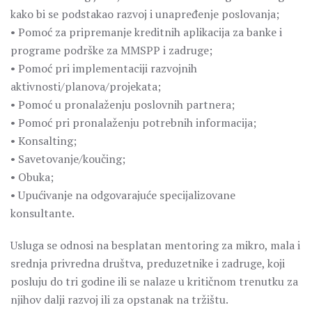
kako bi se podstakao razvoj i unapređenje poslovanja;
• Pomoć za pripremanje kreditnih aplikacija za banke i
programe podrške za MMSPP i zadruge;
• Pomoć pri implementaciji razvojnih
aktivnosti/planova/projekata;
• Pomoć u pronalaženju poslovnih partnera;
• Pomoć pri pronalaženju potrebnih informacija;
• Konsalting;
• Savetovanje/koučing;
• Obuka;
• Upućivanje na odgovarajuće specijalizovane
konsultante.
Usluga se odnosi na besplatan mentoring za mikro, mala i
srednja privredna društva, preduzetnike i zadruge, koji
posluju do tri godine ili se nalaze u kritičnom trenutku za
njihov dalji razvoj ili za opstanak na tržištu.