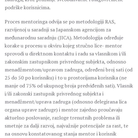
podrške korisnicima.
Proces mentoringa odvija se po metodologiji RAS,
razvijenoj u saradnji sa Japanskom agencijom za
međunarodnu saradnju (JICA). Metodologija određuje
korake u procesu u okviru kojeg stručno lice- mentor
sprovodi u direktnom kontaktu i radu sa vlasnikom i/ili
zakonskim zastupnikom privrednog subjekta, odnosno
menadžmentom/upravom zadruga, određeni broj sati (od
25 do 50 po korisniku) i to u prostorijama korisnika (ne
manje od 75% od ukupnog broja predviđenih sati). Vlasnik
i/ili zakonski zastupnik privrednog subjekta i
menadžment/uprava zadruga (odnosno delegirana lica
organa uprave zadruge) i mentor zajedno proučavaju
aktuelno poslovanje, razloge trenutnih problema ili
smetnje za dalji razvoj, najvažnije potencijale za rast, te
na osnovu konstatovanog stanja mentor i korisnik