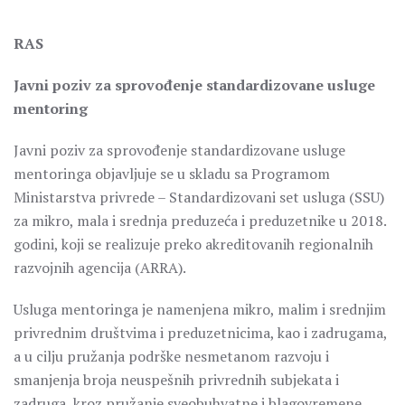
RAS
Javni poziv za sprovođenje standardizovane usluge
mentoring
Javni poziv za sprovođenje standardizovane usluge
mentoringa objavljuje se u skladu sa Programom
Ministarstva privrede – Standardizovani set usluga (SSU)
za mikro, mala i srednja preduzeća i preduzetnike u 2018.
godini, koji se realizuje preko akreditovanih regionalnih
razvojnih agencija (ARRA).
Usluga mentoringa je namenjena mikro, malim i srednjim
privrednim društvima i preduzetnicima, kao i zadrugama,
a u cilju pružanja podrške nesmetanom razvoju i
smanjenja broja neuspešnih privrednih subjekata i
zadruga, kroz pružanje sveobuhvatne i blagovremene