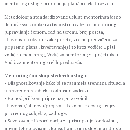
mentoring usluge pripremaju plan/projekat razvoja.
Metodologija standardizovane usluge mentoringa jasno
definiše sve korake i aktivnosti u realizaciji mentoringa
(upravljanje šemom, rad na terenu, broj poseta,
aktivnosti u okviru svake posete, vreme predviđeno za
pripremu plana i izveštavanje) i to kroz vodiče: Opšti
vodič za mentoring, Vodič za mentoring za početnike i
Vodič za mentoring zrelih preduzeća.
Mentoring čini skup sledećih usluga:
• Dijagnostikovanje kako bi se razumela trenutna situacija
u privrednom subjektu odnosno zadruzi;
• Pomoć prilikom pripremanja razvojnih
aktivnosti/planova/projekata kako bi se dostigli ciljevi
privrednog subjekta, zadruge;
• Savetovanje i koordinacija za pristupanje fondovima,
novim tehnologijama, konsultantskim uslugama i drugo