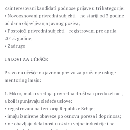
Zainteresovani kandidati podnose prijave u tri kategorije:
• Novoosnovani privredni subjekti – ne stariji od 3 godine
od dana objavljivanja Javnog poziva;
• Postojeći privredni subjekti – registrovani pre aprila
2015. godine;
• Zadruge
USLOVI ZA UČEŠĆE
Pravo na učešće na javnom pozivu za pružanje usluge
mentoring imaju:
1. Mikro, mala i srednja privredna društva i preduzetnici,
a koji ispunjavaju sledeće uslove:
• registrovani na teritoriji Republike Srbije;
• imaju izmirene obaveze po osnovu poreza i doprinosa;
• ne obavljaju delatnost u okviru vojne industrije i ne