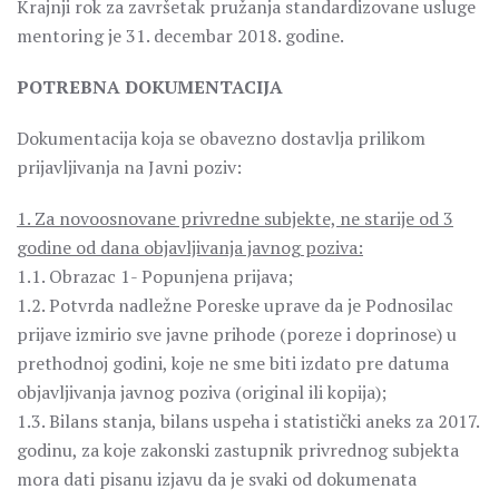
Krajnji rok za završetak pružanja standardizovane usluge
mentoring je 31. decembar 2018. godine.
POTREBNA DOKUMENTACIJA
Dokumentacija koja se obavezno dostavlja prilikom
prijavljivanja na Javni poziv:
1. Za novoosnovane privredne subjekte, ne starije od 3
godine od dana objavljivanja javnog poziva:
1.1. Obrazac 1- Popunjena prijava;
1.2. Potvrda nadležne Poreske uprave da je Podnosilac
prijave izmirio sve javne prihode (poreze i doprinose) u
prethodnoj godini, koje ne sme biti izdato pre datuma
objavljivanja javnog poziva (original ili kopija);
1.3. Bilans stanja, bilans uspeha i statistički aneks za 2017.
godinu, za koje zakonski zastupnik privrednog subjekta
mora dati pisanu izjavu da je svaki od dokumenata