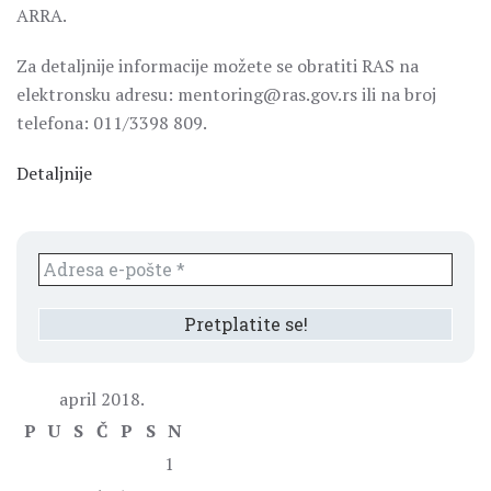
ARRA.
Za detaljnije informacije možete se obratiti RAS na
elektronsku adresu: mentoring@ras.gov.rs ili na broj
telefona: 011/3398 809.
Detaljnije
april 2018.
P
U
S
Č
P
S
N
1