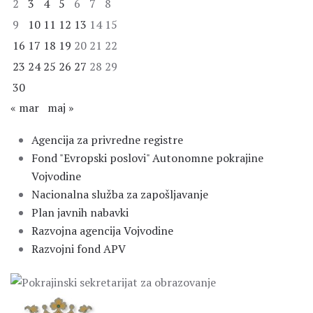
2
3
4
5
6
7
8
9
10
11
12
13
14
15
16
17
18
19
20
21
22
23
24
25
26
27
28
29
30
« mar
maj »
Agencija za privredne registre
Fond "Evropski poslovi" Autonomne pokrajine
Vojvodine
Nacionalna služba za zapošljavanje
Plan javnih nabavki
Razvojna agencija Vojvodine
Razvojni fond APV