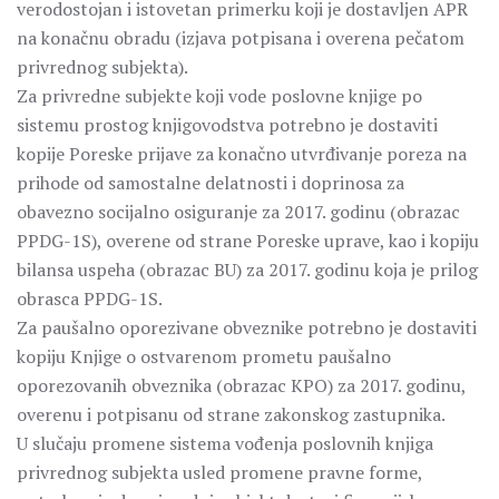
verodostojan i istovetan primerku koji je dostavljen APR
na konačnu obradu (izjava potpisana i overena pečatom
privrednog subjekta).
Za privredne subjekte koji vode poslovne knjige po
sistemu prostog knjigovodstva potrebno je dostaviti
kopije Poreske prijave za konačno utvrđivanje poreza na
prihode od samostalne delatnosti i doprinosa za
obavezno socijalno osiguranje za 2017. godinu (obrazac
PPDG-1S), overene od strane Poreske uprave, kao i kopiju
bilansa uspeha (obrazac BU) za 2017. godinu koja je prilog
obrasca PPDG-1S.
Za paušalno oporezivane obveznike potrebno je dostaviti
kopiju Knjige o ostvarenom prometu paušalno
oporezovanih obveznika (obrazac KPO) za 2017. godinu,
overenu i potpisanu od strane zakonskog zastupnika.
U slučaju promene sistema vođenja poslovnih knjiga
privrednog subjekta usled promene pravne forme,