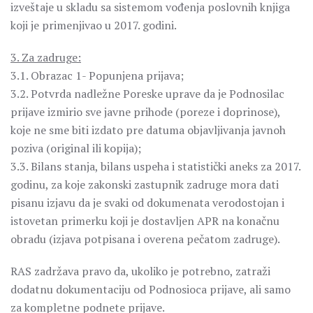
izveštaje u skladu sa sistemom vođenja poslovnih knjiga
koji je primenjivao u 2017. godini.
3. Za zadruge:
3.1. Obrazac 1- Popunjena prijava;
3.2. Potvrda nadležne Poreske uprave da je Podnosilac
prijave izmirio sve javne prihode (poreze i doprinose),
koje ne sme biti izdato pre datuma objavljivanja javnoh
poziva (original ili kopija);
3.3. Bilans stanja, bilans uspeha i statistički aneks za 2017.
godinu, za koje zakonski zastupnik zadruge mora dati
pisanu izjavu da je svaki od dokumenata verodostojan i
istovetan primerku koji je dostavljen APR na konačnu
obradu (izjava potpisana i overena pečatom zadruge).
RAS zadržava pravo da, ukoliko je potrebno, zatraži
dodatnu dokumentaciju od Podnosioca prijave, ali samo
za kompletne podnete prijave.