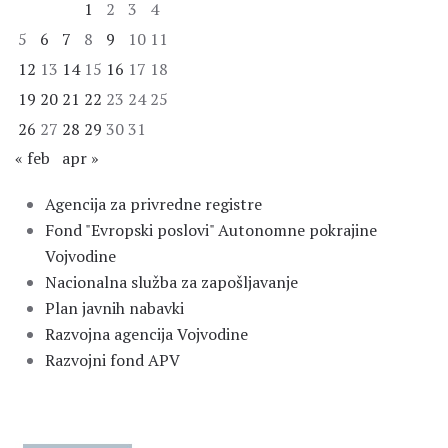
1
2
3
4
5
6
7
8
9
10
11
12
13
14
15
16
17
18
19
20
21
22
23
24
25
26
27
28
29
30
31
« feb
apr »
Agencija za privredne registre
Fond "Evropski poslovi" Autonomne pokrajine
Vojvodine
Nacionalna služba za zapošljavanje
Plan javnih nabavki
Razvojna agencija Vojvodine
Razvojni fond APV