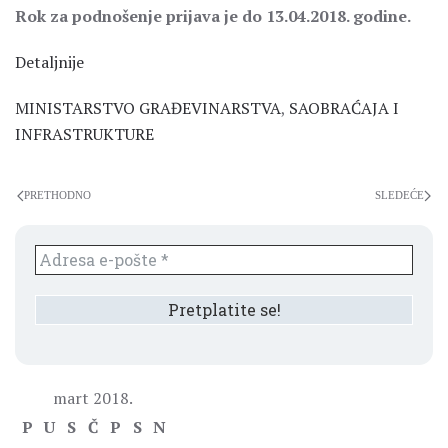
Rok za podnošenje prijava je do 13.04.2018. godine.
Detaljnije
MINISTARSTVO GRAĐEVINARSTVA
,
SAOBRAĆAJA I
INFRASTRUKTURE
PRETHODNO
SLEDEĆE
mart 2018.
P
U
S
Č
P
S
N