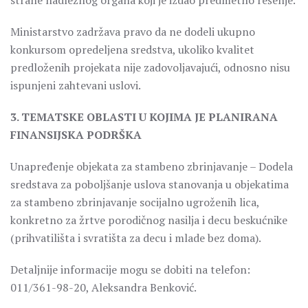
strane nadležnog organa koji je izdao predmetno rešenje.
Ministarstvo zadržava pravo da ne dodeli ukupno
konkursom opredeljena sredstva, ukoliko kvalitet
predloženih projekata nije zadovoljavajući, odnosno nisu
ispunjeni zahtevani uslovi.
3. TEMATSKE OBLASTI U KOJIMA JE PLANIRANA
FINANSIJSKA PODRŠKA
Unapređenje objekata za stambeno zbrinjavanje – Dodela
sredstava za poboljšanje uslova stanovanja u objekatima
za stambeno zbrinjavanje socijalno ugroženih lica,
konkretno za žrtve porodičnog nasilja i decu beskućnike
(prihvatilišta i svratišta za decu i mlade bez doma).
Detaljnije informacije mogu se dobiti na telefon:
011/361-98-20, Aleksandra Benković.