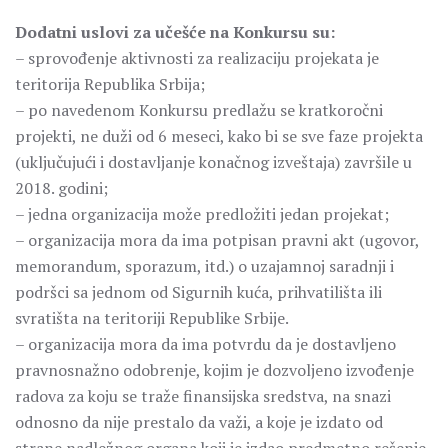
Dodatni uslovi za učešće na Konkursu su:
– sprovođenje aktivnosti za realizaciju projekata je
teritorija Republika Srbija;
– po navedenom Konkursu predlažu se kratkoročni
projekti, ne duži od 6 meseci, kako bi se sve faze projekta
(uključujući i dostavljanje konačnog izveštaja) završile u
2018. godini;
– jedna organizacija može predložiti jedan projekat;
– organizacija mora da ima potpisan pravni akt (ugovor,
memorandum, sporazum, itd.) o uzajamnoj saradnji i
podršci sa jednom od Sigurnih kuća, prihvatilišta ili
svratišta na teritoriji Republike Srbije.
– organizacija mora da ima potvrdu da je dostavljeno
pravnosnažno odobrenje, kojim je dozvoljeno izvođenje
radova za koju se traže finansijska sredstva, na snazi
odnosno da nije prestalo da važi, a koje je izdato od