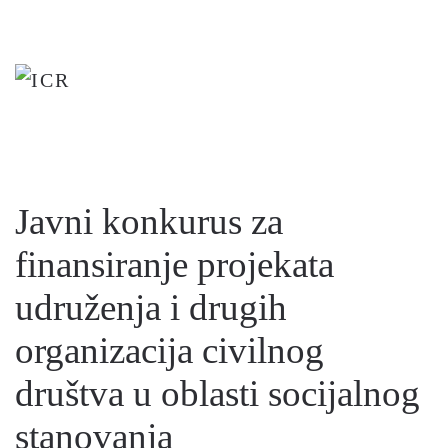
Skip
to
main
content
Javni konkurus za
finansiranje projekata
udruženja i drugih
organizacija civilnog
društva u oblasti socijalnog
stanovanja