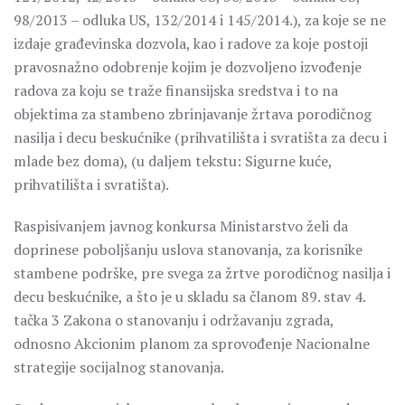
98/2013 – odluka US, 132/2014 i 145/2014.), za koje se ne
izdaje građevinska dozvola, kao i radove za koje postoji
pravosnažno odobrenje kojim je dozvoljeno izvođenje
radova za koju se traže finansijska sredstva i to na
objektima za stambeno zbrinjavanje žrtava porodičnog
nasilja i decu beskućnike (prihvatilišta i svratišta za decu i
mlade bez doma), (u daljem tekstu: Sigurne kuće,
prihvatilišta i svratišta).
Raspisivanjem javnog konkursa Ministarstvo želi da
doprinese poboljšanju uslova stanovanja, za korisnike
stambene podrške, pre svega za žrtve porodičnog nasilja i
decu beskućnike, a što je u skladu sa članom 89. stav 4.
tačka 3 Zakona o stanovanju i održavanju zgrada,
odnosno Akcionim planom za sprovođenje Nacionalne
strategije socijalnog stanovanja.