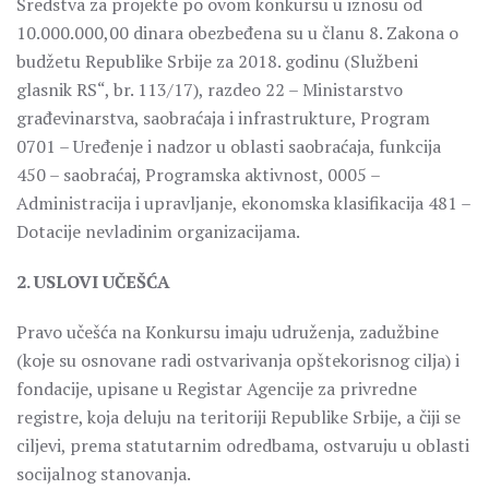
Sredstva za projekte po ovom konkursu u iznosu od
10.000.000,00 dinara obezbeđena su u članu 8. Zakona o
budžetu Republike Srbije za 2018. godinu (Službeni
glasnik RS“, br. 113/17), razdeo 22 – Ministarstvo
građevinarstva, saobraćaja i infrastrukture, Program
0701 – Uređenje i nadzor u oblasti saobraćaja, funkcija
450 – saobraćaj, Programska aktivnost, 0005 –
Administracija i upravljanje, ekonomska klasifikacija 481 –
Dotacije nevladinim organizacijama.
2. USLOVI UČEŠĆA
Pravo učešća na Konkursu imaju udruženja, zadužbine
(koje su osnovane radi ostvarivanja opštekorisnog cilja) i
fondacije, upisane u Registar Agencije za privredne
registre, koja deluju na teritoriji Republike Srbije, a čiji se
ciljevi, prema statutarnim odredbama, ostvaruju u oblasti
socijalnog stanovanja.