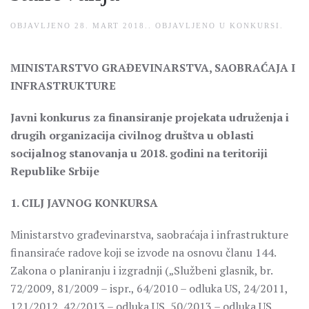
OBJAVLJENO
28. MART 2018.
. OBJAVLJENO U
KONKURSI
.
MINISTARSTVO GRAĐEVINARSTVA, SAOBRAĆAJA I
INFRASTRUKTURE
Javni konkurus za finansiranje projekata udruženja i
drugih organizacija civilnog društva u oblasti
socijalnog stanovanja u 2018. godini na teritoriji
Republike Srbije
1. CILJ JAVNOG KONKURSA
Ministarstvo građevinarstva, saobraćaja i infrastrukture
finansiraće radove koji se izvode na osnovu članu 144.
Zakona o planiranju i izgradnji („Službeni glasnik, br.
72/2009, 81/2009 – ispr., 64/2010 – odluka US, 24/2011,
121/2012, 42/2013 – odluka US, 50/2013 – odluka US,