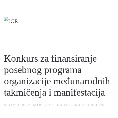
Skip
to
main
content
Konkurs za finansiranje
posebnog programa
organizacije međunarodnih
takmičenja i manifestacija
OBJAVLJENO
2. MART 2017.
. OBJAVLJENO U
KONKURSI
.