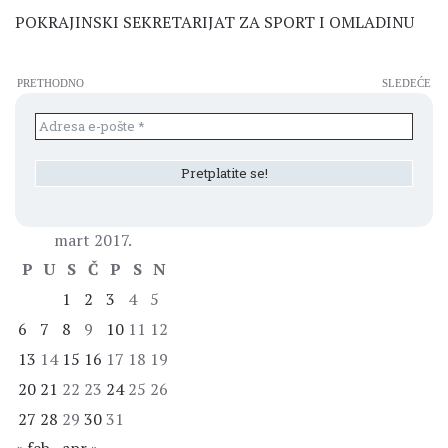
POKRAJINSKI SEKRETARIJAT ZA SPORT I OMLADINU
PRETHODNO
SLEDEĆE
mart 2017.
P
U
S
Č
P
S
N
1
2
3
4
5
6
7
8
9
10
11
12
13
14
15
16
17
18
19
20
21
22
23
24
25
26
27
28
29
30
31