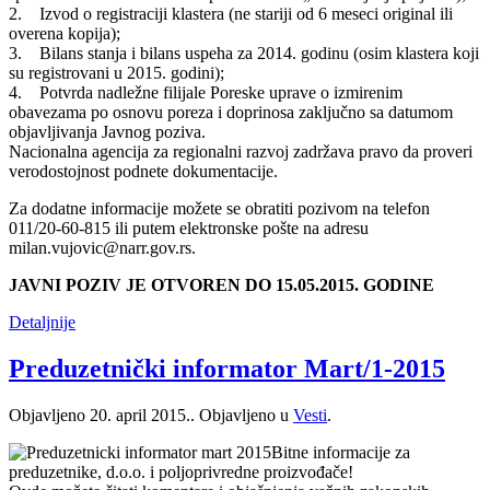
2. Izvod o registraciji klastera (ne stariji od 6 meseci original ili
overena kopija);
3. Bilans stanja i bilans uspeha za 2014. godinu (osim klastera koji
su registrovani u 2015. godini);
4. Potvrda nadležne filijale Poreske uprave o izmirenim
obavezama po osnovu poreza i doprinosa zaključno sa datumom
objavljivanja Javnog poziva.
Nacionalna agencija za regionalni razvoj zadržava pravo da proveri
verodostojnost podnete dokumentacije.
Za dodatne informacije možete se obratiti pozivom na telefon
011/20-60-815 ili putem elektronske pošte na adresu
milan.vujovic@narr.gov.rs.
JAVNI POZIV JE OTVOREN DO 15.05.2015. GODINE
Detaljnije
Preduzetnički informator Mart/1-2015
Objavljeno
20. april 2015.
. Objavljeno u
Vesti
.
Bitne informacije za
preduzetnike, d.o.o. i poljoprivredne proizvođače!