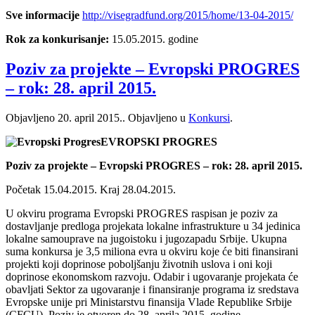
Sve informacije
http://visegradfund.org/2015/home/13-04-2015/
Rok za konkurisanje:
15.05.2015. godine
Poziv za projekte – Evropski PROGRES
– rok: 28. april 2015.
Objavljeno
20. april 2015.
. Objavljeno u
Konkursi
.
EVROPSKI PROGRES
Poziv za projekte – Evropski PROGRES – rok: 28. april 2015.
Početak 15.04.2015. Kraj 28.04.2015.
U okviru programa Evropski PROGRES raspisan je poziv za
dostavljanje predloga projekata lokalne infrastrukture u 34 jedinica
lokalne samouprave na jugoistoku i jugozapadu Srbije. Ukupna
suma konkursa je 3,5 miliona evra u okviru koje će biti finansirani
projekti koji doprinose poboljšanju životnih uslova i oni koji
doprinose ekonomskom razvoju. Odabir i ugovaranje projekata će
obavljati Sektor za ugovaranje i finansiranje programa iz sredstava
Evropske unije pri Ministarstvu finansija Vlade Republike Srbije
(CFCU). Poziv je otvoren do 28. aprila 2015. godine.