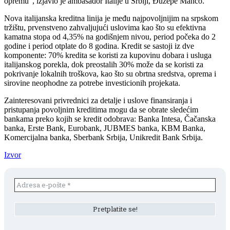
opremu“, izjavio je ambasador Italije u Srbiji, Đuzepe Manco.
Nova italijanska kreditna linija je među najpovoljnijim na srpskom
tržištu, prvenstveno zahvaljujući uslovima kao što su efektivna
kamatna stopa od 4,35% na godišnjem nivou, period počeka do 2
godine i period otplate do 8 godina. Kredit se sastoji iz dve
komponente: 70% kredita se koristi za kupovinu dobara i usluga
italijanskog porekla, dok preostalih 30% može da se koristi za
pokrivanje lokalnih troškova, kao što su obrtna sredstva, oprema i
sirovine neophodne za potrebe investicionih projekata.
Zainteresovani privrednici za detalje i uslove finansiranja i
pristupanja povoljnim kreditima mogu da se obrate sledećim
bankama preko kojih se kredit odobrava: Banka Intesa, Čačanska
banka, Erste Bank, Eurobank, JUBMES banka, KBM Banka,
Komercijalna banka, Sberbank Srbija, Unikredit Bank Srbija.
Izvor