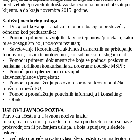
preduzetnika/privrednih društava/klastera u trajanju od 50 sati po
klijentu, a do kraja novembra 2015. godine.
Sadržaj mentoring usluga
• Dijagnostikovanje – analiza trenutne situacije u preduzeću,
odnosno kod preduzetnika;
• Pomoć u pripremi razvojnih aktivnosti/planova/projekata, kako
bi se dostigli što bolji poslovni rezultati;
• Savetovanje i koordinacija aktivnosti usmerenih na pristupanje
fondovima, novim tehnologijama, konsultantskim uslugama itd.;
• Pomoć u pripremi dokumentacije koja se podnosi poslovnim
bankama i prilikom konkurisanja za programe podrške MSPP;
• Pomoć pri implementaciji razvojnih
aktivnosti/planova/projekata;
• Pomoć u pronalaženju poslovnih partnera, kroz republičku
mrežu i u mreži EU;
• Pomoć u pronalaženju potrebnih informacija i konsalting;
• Obuka.
USLOVI JAVNOG POZIVA
Pravo da učestvuju u javnom pozivu imaju:
mikro, mala i srednja privredna društva i preduzetnici koji se bave
proizvodnjom ili pružanjem usluga, a koja ispunjavaju sledeće
uslove:
• većinsko domaće privatno vlasništvo, registrovani na teritoriji