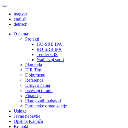
magyar
english
deutsch
О nama
Projekti
HU-SRB IPA
RO-SRB IPA
Tender GIS
Nađi svoj sport
Plan rada
ICR Tim
Dokumenti
Reference
Drugi o nama
Izveštaji o radu
Finansije
Plan javnih nabavki
Partnerske organizacije
Usluge
Javne nabavke
Opština Kanjiža
Kontakt