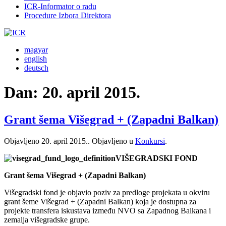
ICR-Informator o radu
Procedure Izbora Direktora
magyar
english
deutsch
Dan:
20. april 2015.
Grant šema Višegrad + (Zapadni Balkan)
Objavljeno
20. april 2015.
. Objavljeno u
Konkursi
.
VIŠEGRADSKI FOND
Grant šema Višegrad + (Zapadni Balkan)
Višegradski fond je objavio poziv za predloge projekata u okviru
grant šeme Višegrad + (Zapadni Balkan) koja je dostupna za
projekte transfera iskustava između NVO sa Zapadnog Balkana i
zemalja višegradske grupe.