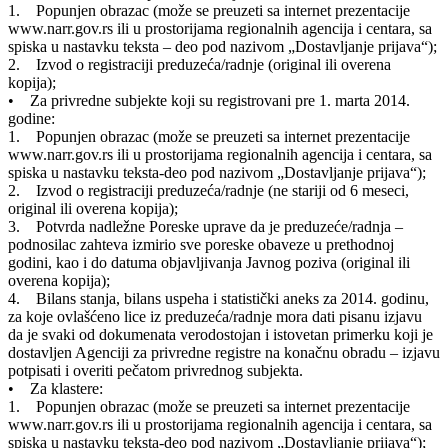
1. Popunjen obrazac (može se preuzeti sa internet prezentacije
www.narr.gov.rs ili u prostorijama regionalnih agencija i centara, sa
spiska u nastavku teksta – deo pod nazivom „Dostavljanje prijava“);
2. Izvod o registraciji preduzeća/radnje (original ili overena
kopija);
• Za privredne subjekte koji su registrovani pre 1. marta 2014.
godine:
1. Popunjen obrazac (može se preuzeti sa internet prezentacije
www.narr.gov.rs ili u prostorijama regionalnih agencija i centara, sa
spiska u nastavku teksta-deo pod nazivom „Dostavljanje prijava“);
2. Izvod o registraciji preduzeća/radnje (ne stariji od 6 meseci,
original ili overena kopija);
3. Potvrda nadležne Poreske uprave da je preduzeće/radnja –
podnosilac zahteva izmirio sve poreske obaveze u prethodnoj
godini, kao i do datuma objavljivanja Javnog poziva (original ili
overena kopija);
4. Bilans stanja, bilans uspeha i statistički aneks za 2014. godinu,
za koje ovlašćeno lice iz preduzeća/radnje mora dati pisanu izjavu
da je svaki od dokumenata verodostojan i istovetan primerku koji je
dostavljen Agenciji za privredne registre na konačnu obradu – izjavu
potpisati i overiti pečatom privrednog subjekta.
• Za klastere:
1. Popunjen obrazac (može se preuzeti sa internet prezentacije
www.narr.gov.rs ili u prostorijama regionalnih agencija i centara, sa
spiska u nastavku teksta-deo pod nazivom „Dostavljanje prijava“);