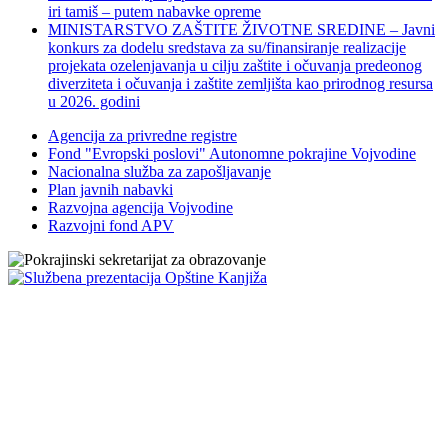
iri tamiš ‒ putem nabavke opreme
MINISTARSTVO ZAŠTITE ŽIVOTNE SREDINE – Javni
konkurs za dodelu sredstava za su/finansiranje realizacije
projekata ozelenjavanja u cilju zaštite i očuvanja predeonog
diverziteta i očuvanja i zaštite zemljišta kao prirodnog resursa
u 2026. godini
Agencija za privredne registre
Fond "Evropski poslovi" Autonomne pokrajine Vojvodine
Nacionalna služba za zapošljavanje
Plan javnih nabavki
Razvojna agencija Vojvodine
Razvojni fond APV