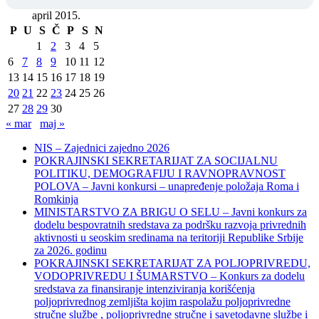
april 2015.
P
U
S
Č
P
S
N
1
2
3
4
5
6
7
8
9
10
11
12
13
14
15
16
17
18
19
20
21
22
23
24
25
26
27
28
29
30
« mar
maj »
NIS – Zajednici zajedno 2026
POKRAJINSKI SEKRETARIJAT ZA SOCIJALNU
POLITIKU, DEMOGRAFIJU I RAVNOPRAVNOST
POLOVA – Javni konkursi – unapređenje položaja Roma i
Romkinja
MINISTARSTVO ZA BRIGU O SELU – Javni konkurs za
dodelu bespovratnih sredstava za podršku razvoja privrednih
aktivnosti u seoskim sredinama na teritoriji Republike Srbije
za 2026. godinu
POKRAJINSKI SEKRETARIJAT ZA POLJOPRIVREDU,
VODOPRIVREDU I ŠUMARSTVO – Konkurs za dodelu
sredstava za finansiranje intenziviranja korišćenja
poljoprivrednog zemljišta kojim raspolažu poljoprivredne
stručne službe , poljoprivredne stručne i savetodavne službe i