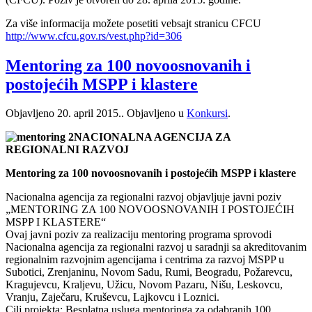
Za više informacija možete posetiti vebsajt stranicu CFCU
http://www.cfcu.gov.rs/vest.php?id=306
Mentoring za 100 novoosnovanih i
postojećih MSPP i klastere
Objavljeno
20. april 2015.
. Objavljeno u
Konkursi
.
NACIONALNA AGENCIJA ZA
REGIONALNI RAZVOJ
Mentoring za 100 novoosnovanih i postojećih MSPP i klastere
Nacionalna agencija za regionalni razvoj objavljuje javni poziv
„MENTORING ZA 100 NOVOOSNOVANIH I POSTOJEĆIH
MSPP I KLASTERE“
Ovaj javni poziv za realizaciju mentoring programa sprovodi
Nacionalna agencija za regionalni razvoj u saradnji sa akreditovanim
regionalnim razvojnim agencijama i centrima za razvoj MSPP u
Subotici, Zrenjaninu, Novom Sadu, Rumi, Beogradu, Požarevcu,
Kragujevcu, Kraljevu, Užicu, Novom Pazaru, Nišu, Leskovcu,
Vranju, Zaječaru, Kruševcu, Lajkovcu i Loznici.
Cilj projekta: Besplatna usluga mentoringa za odabranih 100