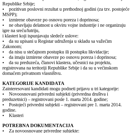
Republike Srbije;
• pozitivan poslovni rezultat u prethodnoj godini (za tzv. postojeće
MSPP);
• izmirene obaveze po osnovu poreza i doprinosa;
• ne obavljaju delatnost u okviru vojne industrije i ne organizuju
igre na sreću/lutriju,
i klasteri koji ispunjavaju sledeće uslove:
• da su upisani u Registar udruženja u skladu sa važećim
Zakonom;
• da nisu u stečajnom postupku ili postupku likvidacije;
• da imaju izmirene obaveze po osnovu poreza i doprinosa;
• da su preduzeća, članovi klastera, učesnici na projektu,
registrovana na teritoriji Republike Srbije i da su u većinskom
domaćem privatnom vlasništvu.
KATEGORIJE KANDIDATA
Zainteresovani kandidati mogu podneti prijavu u tri kategorije:
• Novoosnovani privredni subjekti (privredna društva i
preduzetnici) – registrovani posle 1. marta 2014. godine;
• Postojeći privredni subjekti – registrovani pre 1. marta 2014.
godine.
• Klasteri
POTREBNA DOKUMENTACIJA
• Za novoosnovane privredne subjekte: