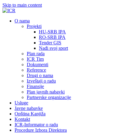
Skip to main content
О nama
Projekti
HU-SRB IPA
RO-SRB IPA
Tender GIS
Nađi svoj sport
Plan rada
ICR Tim
Dokumenti
Reference
Drugi o nama
Izveštaji o radu
Finansije
Plan javnih nabavki
Partnerske organizacije
Usluge
Javne nabavke
Opština Kanjiža
Kontakt
ICR-Informator o radu
Procedure Izbora Direktora