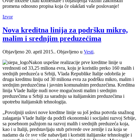
Ovde možete čitati komentare i objašnjenja važnih zakonskih
promena odnosno propisa koja će olakšati vaše poslovanje!
Izvor
Nova kreditna linija za podršku mikro,
malim i srednjim preduzećima
Objavljeno
20. april 2015.
. Objavljeno u
Vesti
.
Nakon uspešne realizacije prve kreditne linije u
vrednosti od 33,25 miliona evra, koju je koristilo preko 160 malih i
srednjih preduzeća u Srbiji, Vlada Republike Italije odobrila je
drugu kreditnu liniju od 30 miliona evra za podršku mikro, malim i
srednjim preduzećima i javnim komunalnim preduzećima. Kreditna
linija Vlade Italije nudi nove mogućnosti malim i srednjim
preduzećima u Srbiji za saradnju sa italijanskim preduzećima i
upotrebu italijanskih tehnologija.
„Povoljniji uslovi nove kreditne linije su još jedna potvrda snažnog
zalaganja Vlade Italije da podrži ekonomski i socijalni razvoj Srbije,
sa posebnom pažnjom na razvoj malih i srednjih preduzeća koja,
kao i u Italiji, predstavljaju stub privrede ove zemlje i za koja se
nadamo da će sve više nabavljati i koristiti italijanske tehnologije i