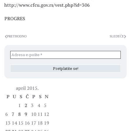
http://www.cfcu.gov.rs/vest.php?id=306
PROGRES
PRETHODNO
SLEDEĆE
april 2015.
P
U
S
Č
P
S
N
1
2
3
4
5
6
7
8
9
10
11
12
13
14
15
16
17
18
19