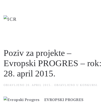
Skip
to
main
content
Poziv za projekte –
Evropski PROGRES – rok:
28. april 2015.
OBJAVLJENO
20. APRIL 2015.
. OBJAVLJENO U
KONKURSI
.
EVROPSKI PROGRES