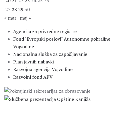
20
21
22
23
24
25
26
27
28
29
30
« mar
maj »
Agencija za privredne registre
Fond "Evropski poslovi" Autonomne pokrajine
Vojvodine
Nacionalna služba za zapošljavanje
Plan javnih nabavki
Razvojna agencija Vojvodine
Razvojni fond APV