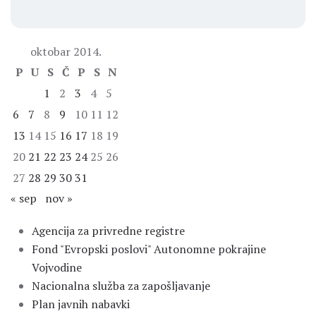
oktobar 2014.
P
U
S
Č
P
S
N
1
2
3
4
5
6
7
8
9
10
11
12
13
14
15
16
17
18
19
20
21
22
23
24
25
26
27
28
29
30
31
« sep
nov »
Agencija za privredne registre
Fond "Evropski poslovi" Autonomne pokrajine
Vojvodine
Nacionalna služba za zapošljavanje
Plan javnih nabavki