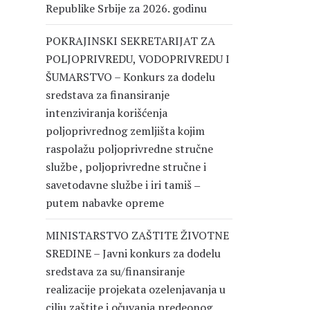
Republike Srbije za 2026. godinu
POKRAJINSKI SEKRETARIJAT ZA
POLJOPRIVREDU, VODOPRIVREDU I
ŠUMARSTVO – Konkurs za dodelu
sredstava za finansiranje
intenziviranja korišćenja
poljoprivrednog zemljišta kojim
raspolažu poljoprivredne stručne
službe , poljoprivredne stručne i
savetodavne službe i iri tamiš ‒
putem nabavke opreme
MINISTARSTVO ZAŠTITE ŽIVOTNE
SREDINE – Javni konkurs za dodelu
sredstava za su/finansiranje
realizacije projekata ozelenjavanja u
cilju zaštite i očuvanja predeonog