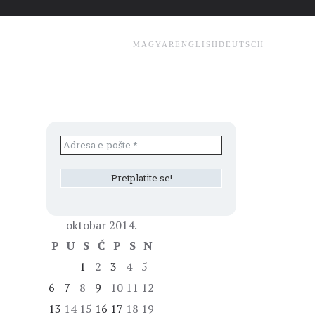
MAGYAR
ENGLISH
DEUTSCH
oktobar 2014.
P
U
S
Č
P
S
N
1
2
3
4
5
6
7
8
9
10
11
12
13
14
15
16
17
18
19