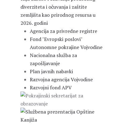
diverziteta i očuvanja i zaštite
zemljišta kao prirodnog resursa u
2026. godini
Agencija za privredne registre
Fond "Evropski poslovi"
Autonomne pokrajine Vojvodine
Nacionalna služba za
zapošljavanje
Plan javnih nabavki
Razvojna agencija Vojvodine
Razvojni fond APV