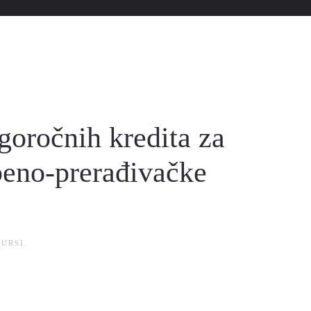
goročnih kredita za
eno-prerađivačke
URSI
.