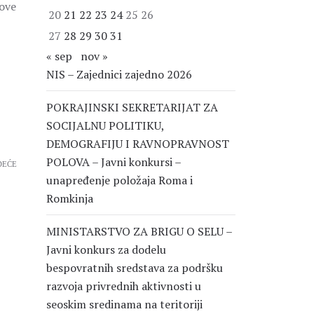
ove
20
21
22
23
24
25
26
27
28
29
30
31
« sep
nov »
NIS – Zajednici zajedno 2026
POKRAJINSKI SEKRETARIJAT ZA
SOCIJALNU POLITIKU,
DEMOGRAFIJU I RAVNOPRAVNOST
POLOVA – Javni konkursi –
DEĆE
unapređenje položaja Roma i
Romkinja
MINISTARSTVO ZA BRIGU O SELU –
Javni konkurs za dodelu
bespovratnih sredstava za podršku
razvoja privrednih aktivnosti u
seoskim sredinama na teritoriji