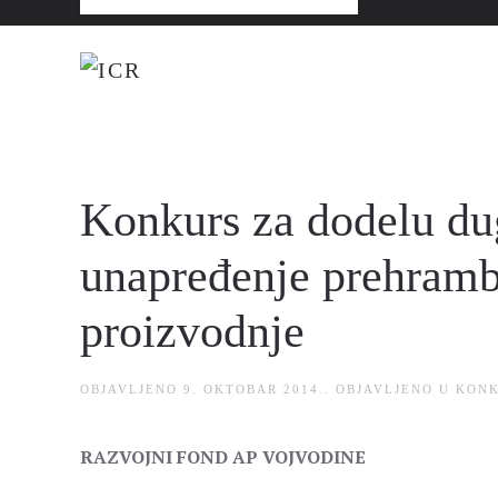
Konkurs za dodelu du
unapređenje prehramb
proizvodnje
OBJAVLJENO
9. OKTOBAR 2014.
. OBJAVLJENO U
KONK
RAZVOJNI FOND AP VOJVODINE