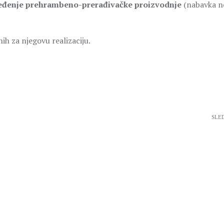
ređenje prehrambeno-prerađivačke proizvodnje
(nabavka n
ih za njegovu realizaciju.
SLE