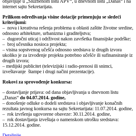
objavljuje u „Službenom listu APV“, u dnevnom listu „Danas“ i na
internet sajtu Sekretarijata.
Prilikom određivanja visine dotacije primenjuju se sledeći
kriterijumi:
– nova i kreativna rešenja problema u oblasti zaštite životne sredine,
odnosno arhitekture, urbanizma i graditeljstva;
– dugoročni uticaj i održivost nakon završetka finansijske podrške;
– broj učesnika nosioca projekta;
– visina sopstvenog učešća odnosno sredstava iz drugih izvora
ukoliko je za izvođenje projekta potrebno učešće ili sufinansiranje iz
drugih izvora;
– medijski publicitet (televizijski i radio-prenosi ili snimci,
izveštavanje štampe i drugi načini prezentacije).
Rokovi za sprovođenje konkursa:
– dostavljanje prijava: od dana objavljivanja u dnevnom listu
„Danas“
do 04.07.2014. godine,
– donošenje odluke o dodeli sredstava i objavljivanje konačnih
rezultata javnog konkursa na sajtu Sekretarijata: 11.07.2014. godine,
– rok izvršenja ugovorene obaveze: 30.11.2014. godine,
– rok dostavljanja izveštaja o namenskom utrošku sredstava:
15.12.2014. godine.
Detaljnije