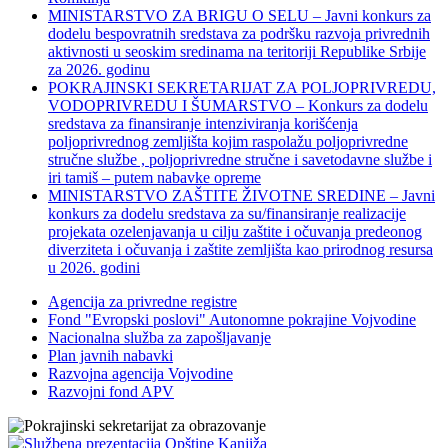
MINISTARSTVO ZA BRIGU O SELU – Javni konkurs za
dodelu bespovratnih sredstava za podršku razvoja privrednih
aktivnosti u seoskim sredinama na teritoriji Republike Srbije
za 2026. godinu
POKRAJINSKI SEKRETARIJAT ZA POLJOPRIVREDU,
VODOPRIVREDU I ŠUMARSTVO – Konkurs za dodelu
sredstava za finansiranje intenziviranja korišćenja
poljoprivrednog zemljišta kojim raspolažu poljoprivredne
stručne službe , poljoprivredne stručne i savetodavne službe i
iri tamiš ‒ putem nabavke opreme
MINISTARSTVO ZAŠTITE ŽIVOTNE SREDINE – Javni
konkurs za dodelu sredstava za su/finansiranje realizacije
projekata ozelenjavanja u cilju zaštite i očuvanja predeonog
diverziteta i očuvanja i zaštite zemljišta kao prirodnog resursa
u 2026. godini
Agencija za privredne registre
Fond "Evropski poslovi" Autonomne pokrajine Vojvodine
Nacionalna služba za zapošljavanje
Plan javnih nabavki
Razvojna agencija Vojvodine
Razvojni fond APV