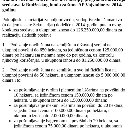
sredstava iz Budžetskog fonda za šume AP Vojvodine za 2014.
godinu
Pokrajinski sekretarijat za poljoprivredu, vodoprivredu i šumarstvo
(u daljem tekstu: Sekretarijat) dodeliće u 2014. godini putem ovog
konkursa sredstva u ukupnom iznosu do 126.250.000,00 dinara za
realizaciju sledećih poslova:
1. Podizanje novih šuma na zemljištu u državnoj svojini na
ukupnoj površini do 650 hektara, sa jediničnom cenom 125.000,00
dinara po hektaru (sa merama nege do pet godina, uz kontrolu
njihovog korišćenja), u ukupnom iznosu do 81.250.000,00 dinara.
2. Podizanje novih šuma na zemljištu u svojini fizičkih lica na
ukupnoj površini do 50 hektara, u ukupnom iznosu do 5.000.000,00
dinara i to:
za pošumljavanje tvrdim i plemenitim lišćarima na površini do
10 hektara, sa jediničnom cenom 150.000,00 dinara po
hektaru, u ukupnom iznosu do 1.500.000,00 dinara;
za pošumljavanje mekim lišćarima na površini do 20 hektara,
sa jediničnom cenom 100.000,00 dinara po hektaru, u
ukupnom iznosu do 2.000.000,00 dinara;
za pošumljavanje bagremom na površini do 20 hektara, sa
jediničnom cenom 75.000,00 dinara po hektaru, u ukupnom