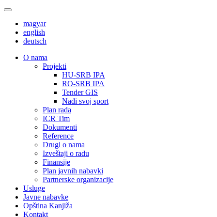
magyar
english
deutsch
О nama
Projekti
HU-SRB IPA
RO-SRB IPA
Tender GIS
Nađi svoj sport
Plan rada
ICR Tim
Dokumenti
Reference
Drugi o nama
Izveštaji o radu
Finansije
Plan javnih nabavki
Partnerske organizacije
Usluge
Javne nabavke
Opština Kanjiža
Kontakt