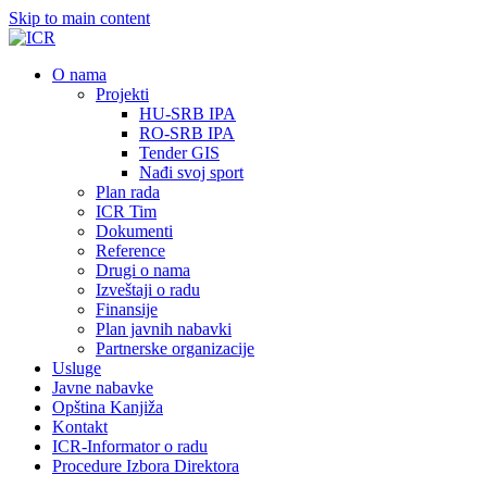
Skip to main content
О nama
Projekti
HU-SRB IPA
RO-SRB IPA
Tender GIS
Nađi svoj sport
Plan rada
ICR Tim
Dokumenti
Reference
Drugi o nama
Izveštaji o radu
Finansije
Plan javnih nabavki
Partnerske organizacije
Usluge
Javne nabavke
Opština Kanjiža
Kontakt
ICR-Informator o radu
Procedure Izbora Direktora