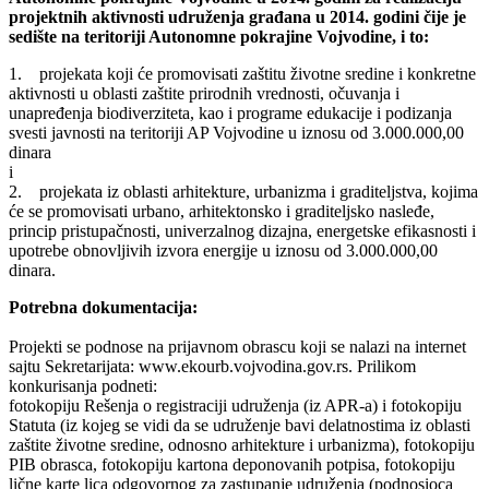
projektnih aktivnosti udruženja građana u 2014. godini čije je
sedište na teritoriji Autonomne pokrajine Vojvodine, i to:
1. projekata koji će promovisati zaštitu životne sredine i konkretne
aktivnosti u oblasti zaštite prirodnih vrednosti, očuvanja i
unapređenja biodiverziteta, kao i programe edukacije i podizanja
svesti javnosti na teritoriji AP Vojvodine u iznosu od 3.000.000,00
dinara
i
2. projekata iz oblasti arhitekture, urbanizma i graditeljstva, kojima
će se promovisati urbano, arhitektonsko i graditeljsko nasleđe,
princip pristupačnosti, univerzalnog dizajna, energetske efikasnosti i
upotrebe obnovljivih izvora energije u iznosu od 3.000.000,00
dinara.
Potrebna dokumentacija:
Projekti se podnose na prijavnom obrascu koji se nalazi na internet
sajtu Sekretarijata: www.ekourb.vojvodina.gov.rs. Prilikom
konkurisanja podneti:
fotokopiju Rešenja o registraciji udruženja (iz APR-a) i fotokopiju
Statuta (iz kojeg se vidi da se udruženje bavi delatnostima iz oblasti
zaštite životne sredine, odnosno arhitekture i urbanizma), fotokopiju
PIB obrasca, fotokopiju kartona deponovanih potpisa, fotokopiju
lične karte lica odgovornog za zastupanje udruženja (podnosioca