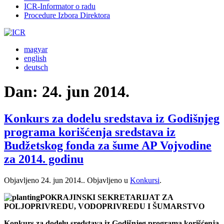
ICR-Informator o radu
Procedure Izbora Direktora
magyar
english
deutsch
Dan:
24. jun 2014.
Konkurs za dodelu sredstava iz Godišnjeg
programa korišćenja sredstava iz
Budžetskog fonda za šume AP Vojvodine
za 2014. godinu
Objavljeno
24. jun 2014.
. Objavljeno u
Konkursi
.
POKRAJINSKI SEKRETARIJAT ZA
POLJOPRIVREDU, VODOPRIVREDU I ŠUMARSTVO
Konkurs za dodelu sredstava iz Godišnjeg programa korišćenja