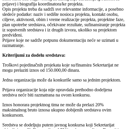
prijave) i biografija koordinatora/ke projekta.
Opis projekta treba da sadrži sve relevantne informacije, a posebno
sledeće podatke: naziv i sedište nosioca projekta, kontakt osobu,
ciljeve, aktivnosti, obim i vreme realizacije projekta, projektne faze,
plan upotrebe sredstava, očekivane rezultate, sufinansiranje projekta
iz sopstvenih sredstava i iz drugih izvora, ukoliko su projektom
predviđeni.
Prijave koje ne sadrže potpunu dokumentaciju neće se uzimati u
razmatranje.
Kriterijumi za dodelu sredstava:
Troškovi pojedinačnih projekata koje su/finansira Sekretarijat ne
mogu prelaziti iznos od 150.000,00 dinara.
Jedna organizacija može da konkuriše samo sa jednim projektom.
Prijava organizacije koja nije opravdala prethodno dodeljena
sredstva neće biti razmatrana na ovom konkursu.
Iznos honorara projektnog tima ne može da prelazi 20%
maksimalnog bruto iznosa ukupno dobijenih sredstava ovim
konkursom.
Sredstva se dodeljuju putem javnog konkursa koji Sekretarijat