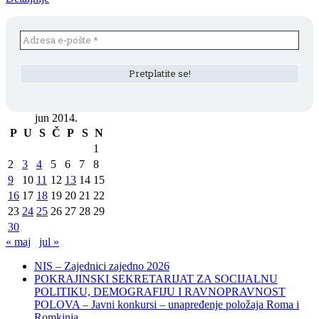
jun 2014.
P
U
S
Č
P
S
N
1
2
3
4
5
6
7
8
9
10
11
12
13
14
15
16
17
18
19
20
21
22
23
24
25
26
27
28
29
30
« maj
jul »
NIS – Zajednici zajedno 2026
POKRAJINSKI SEKRETARIJAT ZA SOCIJALNU
POLITIKU, DEMOGRAFIJU I RAVNOPRAVNOST
POLOVA – Javni konkursi – unapređenje položaja Roma i
Romkinja