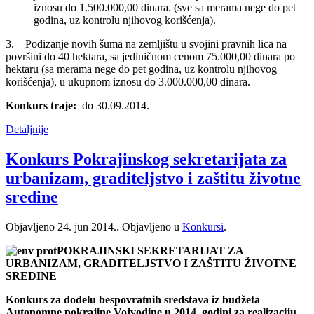
iznosu do 1.500.000,00 dinara. (sve sa merama nege do pet
godina, uz kontrolu njihovog korišćenja).
3. Podizanje novih šuma na zemljištu u svojini pravnih lica na
površini do 40 hektara, sa jediničnom cenom 75.000,00 dinara po
hektaru (sa merama nege do pet godina, uz kontrolu njihovog
korišćenja), u ukupnom iznosu do 3.000.000,00 dinara.
Konkurs traje:
do 30.09.2014.
Detaljnije
Konkurs Pokrajinskog sekretarijata za
urbanizam, graditeljstvo i zaštitu životne
sredine
Objavljeno
24. jun 2014.
. Objavljeno u
Konkursi
.
POKRAJINSKI SEKRETARIJAT ZA
URBANIZAM, GRADITELJSTVO I ZAŠTITU ŽIVOTNE
SREDINE
Konkurs za dodelu bespovratnih sredstava iz budžeta
Autonomne pokrajine Vojvodine u 2014. godini za realizaciju