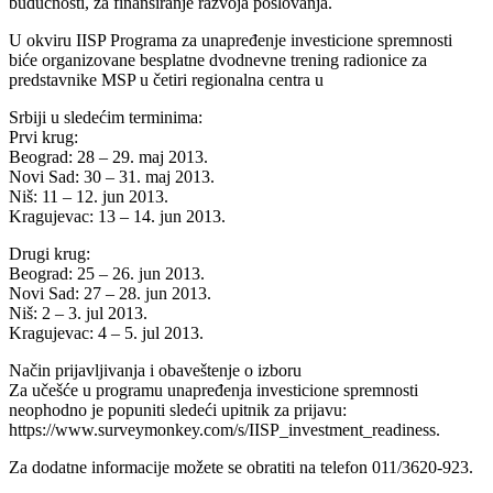
budućnosti, za finansiranje razvoja poslovanja.
U okviru IISP Programa za unapređenje investicione spremnosti
biće organizovane besplatne dvodnevne trening radionice za
predstavnike MSP u četiri regionalna centra u
Srbiji u sledećim terminima:
Prvi krug:
Beograd: 28 – 29. maj 2013.
Novi Sad: 30 – 31. maj 2013.
Niš: 11 – 12. jun 2013.
Kragujevac: 13 – 14. jun 2013.
Drugi krug:
Beograd: 25 – 26. jun 2013.
Novi Sad: 27 – 28. jun 2013.
Niš: 2 – 3. jul 2013.
Kragujevac: 4 – 5. jul 2013.
Način prijavljivanja i obaveštenje o izboru
Za učešće u programu unapređenja investicione spremnosti
neophodno je popuniti sledeći upitnik za prijavu:
https://www.surveymonkey.com/s/IISP_investment_readiness.
Za dodatne informacije možete se obratiti na telefon 011/3620-923.