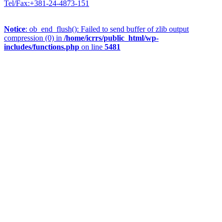
Tel/Fax:+381-24-4873-151
Notice
: ob_end_flush(): Failed to send buffer of zlib output
compression (0) in
/home/icrrs/public_html/wp-
includes/functions.php
on line
5481