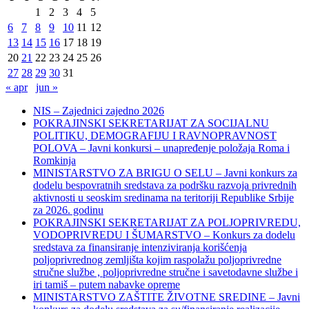
1
2
3
4
5
6
7
8
9
10
11
12
13
14
15
16
17
18
19
20
21
22
23
24
25
26
27
28
29
30
31
« apr
jun »
NIS – Zajednici zajedno 2026
POKRAJINSKI SEKRETARIJAT ZA SOCIJALNU
POLITIKU, DEMOGRAFIJU I RAVNOPRAVNOST
POLOVA – Javni konkursi – unapređenje položaja Roma i
Romkinja
MINISTARSTVO ZA BRIGU O SELU – Javni konkurs za
dodelu bespovratnih sredstava za podršku razvoja privrednih
aktivnosti u seoskim sredinama na teritoriji Republike Srbije
za 2026. godinu
POKRAJINSKI SEKRETARIJAT ZA POLJOPRIVREDU,
VODOPRIVREDU I ŠUMARSTVO – Konkurs za dodelu
sredstava za finansiranje intenziviranja korišćenja
poljoprivrednog zemljišta kojim raspolažu poljoprivredne
stručne službe , poljoprivredne stručne i savetodavne službe i
iri tamiš ‒ putem nabavke opreme
MINISTARSTVO ZAŠTITE ŽIVOTNE SREDINE – Javni