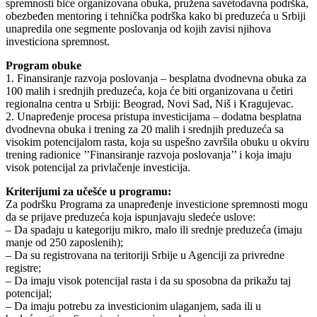
spremnosti biće organizovana obuka, pružena savetodavna podrška,
obezbeđen mentoring i tehnička podrška kako bi preduzeća u Srbiji
unapredila one segmente poslovanja od kojih zavisi njihova
investiciona spremnost.
Program obuke
1. Finansiranje razvoja poslovanja – besplatna dvodnevna obuka za
100 malih i srednjih preduzeća, koja će biti organizovana u četiri
regionalna centra u Srbiji: Beograd, Novi Sad, Niš i Kragujevac.
2. Unapređenje procesa pristupa investicijama – dodatna besplatna
dvodnevna obuka i trening za 20 malih i srednjih preduzeća sa
visokim potencijalom rasta, koja su uspešno završila obuku u okviru
trening radionice ’’Finansiranje razvoja poslovanja’’ i koja imaju
visok potencijal za privlačenje investicija.
Kriterijumi za učešće u programu:
Za podršku Programa za unapređenje investicione spremnosti mogu
da se prijave preduzeća koja ispunjavaju sledeće uslove:
– Da spadaju u kategoriju mikro, malo ili srednje preduzeća (imaju
manje od 250 zaposlenih);
– Da su registrovana na teritoriji Srbije u Agenciji za privredne
registre;
– Da imaju visok potencijal rasta i da su sposobna da prikažu taj
potencijal;
– Da imaju potrebu za investicionim ulaganjem, sada ili u