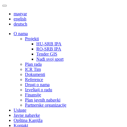
magyar
english
deutsch
О nama
Projekti
HU-SRB IPA
RO-SRB IPA
Tender GIS
Nađi svoj sport
Plan rada
ICR Tim
Dokumenti
Reference
Drugi o nama
Izveštaji o radu
Finansije
Plan javnih nabavki
Partnerske organizacije
Usluge
Javne nabavke
Opština Kanjiža
Kontakt