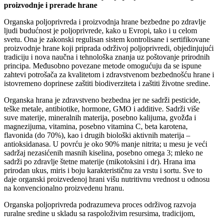
proizvodnje i prerade hrane
Organska poljoprivreda i proizvodnja hrane bezbedne po zdravlje
ljudi budućnost je poljoprivrede, kako u Evropi, tako i u celom
svetu. Ona je zakonski regulisan sistem kontrolisane i sertifikovane
proizvodnje hrane koji priprada održivoj poljoprivredi, objedinjujući
tradiciju i nova naučna i tehnološka znanja uz poštovanje prirodnih
principa. Međusobno povezane metode omogućuju da se ispune
zahtevi potrošača za kvalitetom i zdravstvenom bezbednošću hrane i
istovremeno doprinese zaštiti biodiverziteta i zaštiti životne sredine.
Organska hrana je zdravstveno bezbedna jer ne sadrži pesticide,
teške metale, antibiotike, hormone, GMO i additive. Sadrži više
suve materije, mineralnih materija, posebno kalijuma, gvožđa i
magnezijuma, vitamina, posebno vitamina C, beta karotena,
flavonida (do 70%), kao i drugih biološki aktivnih materija –
antioksidanasa. U povrću je oko 90% manje nitrita; u mesu je veći
sadržaj nezasićenih masnih kiselina, posebno omega 3; mleko ne
sadrži po zdravlje štetne materije (mikotoksini i dr). Hrana ima
prirodan ukus, miris i boju karakterističnu za vrstu i sortu. Sve to
daje organski proizvedenoj hrani višu nutritivnu vrednost u odnosu
na konvencionalno proizvedenu hranu.
Organska poljoprivreda podrazumeva proces održivog razvoja
ruralne sredine u skladu sa raspoloživim resursima, tradicijom,