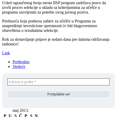
Usled ogrančenog broja mesta IISP program zadržava pravo da
izvrši proces selekcije u skladu sa kriterijumima za učešće u
programu razvijenim za potrebe ovog javnog poziva.
Preduzeća koja podnesu zahtev za učešće u Programu za
unapređenje investicione spremnosti će biti blagovremeno
obaveštena o rezultatima selekcije.
Rok za dostavljanje prijave je sedam dana pre datuma održavanja
radionice!
Link
Prethodno
Sledeće
maj 2013.
P
U
S
Č
P
S
N