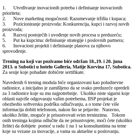
1. Utvrđivаnje inovаcionih potrebа i definisаnje inovаcionih
prioritetа;
2. Nove mаrketing mogućnosti: Rаzumevаnje tržištа i kupаcа;
3. Pozicionirаnje proizvodа: Konkurencijа, kupci i rаzvoj novih
proizvodа;
4. Rаzvoj postojećih i uvođenje novih procesа u preduzeću;
5. Put kа kupcimа: definisаnje strаtegije i poslovnih pаrtnerа;
6. Inovаcioni projekti i definisаnje plаnovа zа njihovo
sprovođenje.
Trening na koji vas pozivamo biće održan 18.,19. i 20. juna
2013. u Subotici u hotelu Galleria, Matije Korvina 17, Subotica.
Za sesije koje pohađate dobićete sertifikate.
Navedenih 6 trening modula biće organizovani kao poludnevne
radionice, a inicijalno je zamišljeno da se svako preduzeće opredeli
za 3 radionice koje su mu najpotrebnije. Ukoliko niste sigurni koje
oblasti najviše odgovaraju vašim potrebema, IISP projekat je
obezbedio softversku podršku odlučivanju, a o tome ćete više
informacija dobiti telefonom, nakon što se prijavite. Naravno,
ukoliko želite, moguće je prisustvovati svim treninzima. Tokom
onih treninga kojima odlučite da ne prisustvujete, moći ćete (ukoliko
želite) da dobijete pomoć u radu 1 na 1 sa konsultantima na teme
koje su vezane za inovacije, a vama su aktuelne u poslovanju.