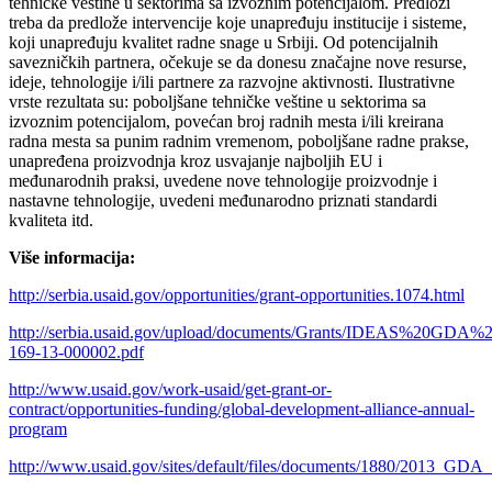
tehničke veštine u sektorima sa izvoznim potencijalom. Predlozi
treba da predlože intervencije koje unapređuju institucije i sisteme,
koji unapređuju kvalitet radne snage u Srbiji. Od potencijalnih
savezničkih partnera, očekuje se da donesu značajne nove resurse,
ideje, tehnologije i/ili partnere za razvojne aktivnosti. Ilustrativne
vrste rezultata su: poboljšane tehničke veštine u sektorima sa
izvoznim potencijalom, povećan broj radnih mesta i/ili kreirana
radna mesta sa punim radnim vremenom, poboljšane radne prakse,
unapređena proizvodnja kroz usvajanje najboljih EU i
međunarodnih praksi, uvedene nove tehnologije proizvodnje i
nastavne tehnologije, uvedeni međunarodno priznati standardi
kvaliteta itd.
Više informacija:
http://serbia.usaid.gov/opportunities/grant-opportunities.1074.html
http://serbia.usaid.gov/upload/documents/Grants/IDEAS%20
169-13-000002.pdf
http://www.usaid.gov/work-usaid/get-grant-or-
contract/opportunities-funding/global-development-alliance-annual-
program
http://www.usaid.gov/sites/default/files/documents/1880/2013_GDA