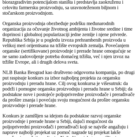
biorazgradivim potencijalom staništa i predstavlja zaokruženu i
celovitu farmersku proizvodnju, sa uravnoteženom biljnom i
stočarskom proizvodnjom.
Organska proizvodnja obezbeđuje podršku međunarodnih
organizacija za očuvanje životnog ambijenta i životne sredine i time
doprinosi i globalnoj popularizaciji jedne zemlje i njene privrede.
Republika Srbija je u pogledu izvoza prehrambenih proizvoda u
velikoj meri orijentisana na tržište evropskih zemalja. Povećanjem
organske (sertifikovane) proizvodnje i prerade hrane omogućuje se
ne samo zadovoljenje potreba domaćeg tržišta, već i njen izvoz na
tržište Evrope, ali i drugih delova sveta.
NLB Banka Beograd kao društveno odgovorna kompanija, po drugi
put raspisuje konkurs za izbor najboljeg projekta za organsku
proizvodnju i preradu hrane. Cilj ovog konkursa je višesutruk: da
podrži i pomogne organsku proizvodnju i preradu hrane u Srbiji; da
podstakne nove i postojeće poljoprivredne proizvođače i prerađivače
da prošire znanja i povećaju svoju mogućnost da prošire organsku
proizvodnje i prerade hrane.
Konkurs je zamišljen sa idejom da podstakne razvoj organske
proizvodnje i prerade hrane u Srbiji, dajući mogućnost da
poljoprivredni proizvođači i prerađivači koji se najviše angažuju i
naprave najbolji projekat uz pomoć nagrade taj projekat lakše