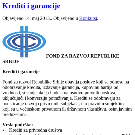
Krediti i garancije
Objavljeno
14. maj 2013.
. Objavljeno u
Konkursi
.
FOND ZA RAZVOJ REPUBLIKE
SRBIJE
Krediti i garancije
Fond za razvoj Republike Srbije obavlja poslove koji se odnose na
odobravanje kredita, izdavanje garancija, kupovinu hartija od
vrednosti, sticanje akcija i udela na osnovu pravnih poslova,
uključujući i konverziju potraživanja. Krediti se odobravaju za
podsticanje razvoja privrednih subjekata, i to pravnim subjektima
koji su u većinskom privatnom ili državnom vlasništvu, osim javnim
preduzećima.
Vrsta podrške:
• Krediti za privredna društva