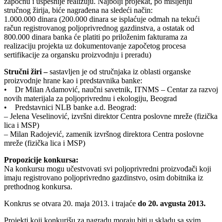
započnu i uspešnije realizuju. Najbolji projekat, po mišljenju
stručnog žirija, biće nagrađena na sledeći način:
1.000.000 dinara (200.000 dinara se isplaćuje odmah na tekući
račun registrovanog poljoprivrednog gazdinstva, a ostatak od
800.000 dinara banka će platiti po priloženim fakturama za
realizaciju projekta uz dokumentovanje započetog procesa
sertifikacije za organsku proizvodnju i preradu)
Stručni žiri –
sastavljen je od stručnjaka iz oblasti organske
proizvodnje hrane kao i predstavnika banke:
• Dr Milan Adamović, naučni savetnik, ITNMS – Centar za razvoj
novih materijala za poljoprivrednu i ekologiju, Beograd
• Predstavnici NLB banke a.d. Beograd:
– Jelena Veselinović, izvršni direktor Centra poslovne mreže (fizička
lica i MSP)
– Milan Radojević, zamenik izvršnog direktora Centra poslovne
mreže (fizička lica i MSP)
Propozicije konkursa:
Na konkursu mogu učestvovati svi poljoprivredni proizvođači koji
imaju registrovano poljoprivredno gazdinstvo, osim dobitnika iz
prethodnog konkursa.
Konkrus se otvara 20. maja 2013. i trajaće
do 20. avgusta 2013.
Projekti koji konkurišu za nagradu moraju biti u skladu sa svim