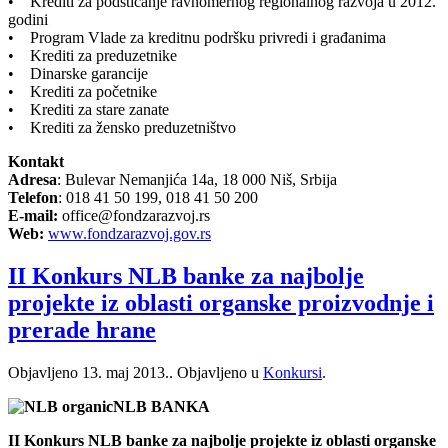
• Krediti za podsticanje ravnomernog regionalnog razvoja u 2012.
godini
• Program Vlade za kreditnu podršku privredi i građanima
• Krediti za preduzetnike
• Dinarske garancije
• Krediti za početnike
• Krediti za stare zanate
• Krediti za žensko preduzetništvo
Kontakt
Adresa
: Bulevar Nemanjića 14a, 18 000 Niš, Srbija
Telefon
: 018 41 50 199, 018 41 50 200
E-mail:
office@fondzarazvoj.rs
Web:
www.fondzarazvoj.gov.rs
II Konkurs NLB banke za najbolje
projekte iz oblasti organske proizvodnje i
prerade hrane
Objavljeno
13. maj 2013.
. Objavljeno u
Konkursi
.
NLB BANKA
II Konkurs NLB banke za najbolje projekte iz oblasti organske