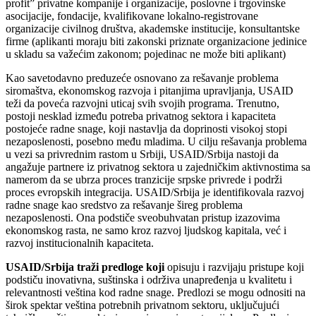
profit” privatne kompanije i organizacije, poslovne i trgovinske
asocijacije, fondacije, kvalifikovane lokalno-registrovane
organizacije civilnog društva, akademske institucije, konsultantske
firme (aplikanti moraju biti zakonski priznate organizacione jedinice
u skladu sa važećim zakonom; pojedinac ne može biti aplikant)
Kao savetodavno preduzeće osnovano za rešavanje problema
siromaštva, ekonomskog razvoja i pitanjima upravljanja, USAID
teži da poveća razvojni uticaj svih svojih programa. Trenutno,
postoji nesklad između potreba privatnog sektora i kapaciteta
postojeće radne snage, koji nastavlja da doprinosti visokoj stopi
nezaposlenosti, posebno među mladima. U cilju rešavanja problema
u vezi sa privrednim rastom u Srbiji, USAID/Srbija nastoji da
angažuje partnere iz privatnog sektora u zajedničkim aktivnostima sa
namerom da se ubrza proces tranzicije srpske privrede i podrži
proces evropskih integracija. USAID/Srbija je identifikovala razvoj
radne snage kao sredstvo za rešavanje šireg problema
nezaposlenosti. Ona podstiče sveobuhvatan pristup izazovima
ekonomskog rasta, ne samo kroz razvoj ljudskog kapitala, već i
razvoj institucionalnih kapaciteta.
USAID/Srbija traži predloge koji
opisuju i razvijaju pristupe koji
podstiču inovativna, suštinska i održiva unapređenja u kvalitetu i
relevantnosti veština kod radne snage. Predlozi se mogu odnositi na
širok spektar veština potrebnih privatnom sektoru, uključujući