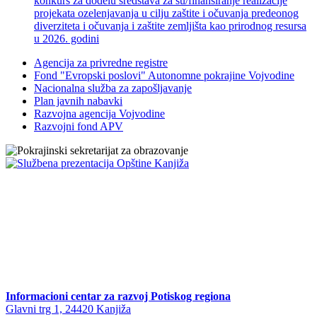
konkurs za dodelu sredstava za su/finansiranje realizacije
projekata ozelenjavanja u cilju zaštite i očuvanja predeonog
diverziteta i očuvanja i zaštite zemljišta kao prirodnog resursa
u 2026. godini
Agencija za privredne registre
Fond "Evropski poslovi" Autonomne pokrajine Vojvodine
Nacionalna služba za zapošljavanje
Plan javnih nabavki
Razvojna agencija Vojvodine
Razvojni fond APV
Informacioni centar za razvoj Potiskog regiona
Glavni trg 1, 24420 Kanjiža