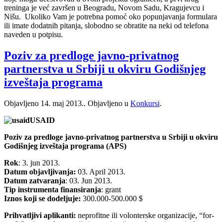
treninga je već završen u Beogradu, Novom Sadu, Kragujevcu i
Nišu. Ukoliko Vam je potrebna pomoć oko popunjavanja formulara
ili imate dodatnih pitanja, slobodno se obratite na neki od telefona
naveden u potpisu.
Poziv za predloge javno-privatnog
partnerstva u Srbiji u okviru Godišnjeg
izveštaja programa
Objavljeno
14. maj 2013.
. Objavljeno u
Konkursi
.
USAID
Poziv za predloge javno-privatnog partnerstva u Srbiji u okviru
Godišnjeg izveštaja programa (APS)
Rok
: 3. jun 2013.
Datum objavljivanja:
03. April 2013.
Datum zatvaranja
: 03. Jun 2013.
Tip instrumenta finansiranja
: grant
Iznos koji se dodeljuje:
300.000-500.000 $
Prihvatljivi aplikanti:
neprofitne ili volonterske organizacije, “for-