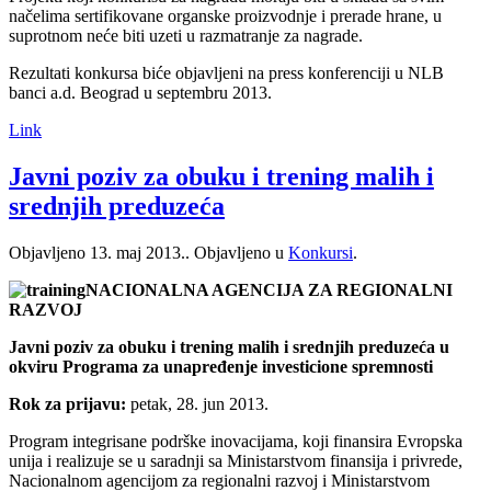
načelima sertifikovane organske proizvodnje i prerade hrane, u
suprotnom neće biti uzeti u razmatranje za nagrade.
Rezultati konkursa biće objavljeni na press konferenciji u NLB
banci a.d. Beograd u septembru 2013.
Link
Javni poziv za obuku i trening malih i
srednjih preduzeća
Objavljeno
13. maj 2013.
. Objavljeno u
Konkursi
.
NACIONALNA AGENCIJA ZA REGIONALNI
RAZVOJ
Javni poziv za obuku i trening malih i srednjih preduzeća u
okviru Programa za unapređenje investicione spremnosti
Rok za prijavu:
petak, 28. jun 2013.
Program integrisane podrške inovacijama, koji finansira Evropska
unija i realizuje se u saradnji sa Ministarstvom finansija i privrede,
Nacionalnom agencijom za regionalni razvoj i Ministarstvom