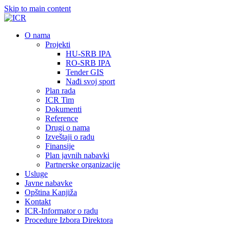
Skip to main content
О nama
Projekti
HU-SRB IPA
RO-SRB IPA
Tender GIS
Nađi svoj sport
Plan rada
ICR Tim
Dokumenti
Reference
Drugi o nama
Izveštaji o radu
Finansije
Plan javnih nabavki
Partnerske organizacije
Usluge
Javne nabavke
Opština Kanjiža
Kontakt
ICR-Informator o radu
Procedure Izbora Direktora