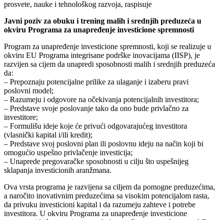
prosvete, nauke i tehnološkog razvoja, raspisuje
Javni poziv za obuku i trening malih i srednjih preduzeća u
okviru Programa za unapređenje investicione spremnosti
Program za unapređenje investicione spremnosti, koji se realizuje u
okviru EU Programa integrisane podrške inovacijama (IISP), je
razvijen sa cijem da unapredi sposobnosti malih i srednjih preduzeća
da:
– Prepoznaju potencijalne prilike za ulaganje i izaberu pravi
poslovni model;
– Razumeju i odgovore na očekivanja potencijalnih investitora;
– Predstave svoje poslovanje tako da ono bude privlačno za
investitore;
– Formulišu ideje koje će privući odgovarajućeg investitora
(vlasnički kapital i/ili kredit);
– Predstave svoj poslovni plan ili poslovnu ideju na način koji bi
omogućio uspešno privlačenje investicija;
– Unaprede pregovaračke sposobnosti u cilju što uspešnijeg
sklapanja investicionih aranžmana.
Ova vrsta programa je razvijena sa ciljem da pomogne preduzećima,
a naročito inovativnim preduzećima sa visokim potencijalom rasta,
da privuku investicioni kapital i da razumeju zahteve i potrebe
investitora. U okviru Programa za unapređenje investicione