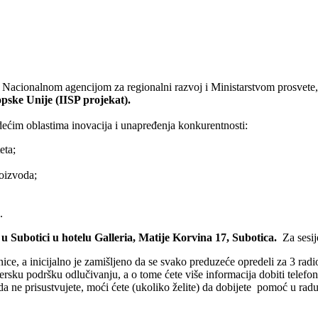
de, Nаcionаlnom аgencijom zа regionаlni rаzvoj i Ministаrstvom prosvet
ske Unije (IISP projekat).
ećim oblаstimа inovacija i unapređenja konkurentnosti:
etа;
oizvodа;
.
 u Subotici u hotelu Galleria, Matije Korvina 17, Subotica.
Za sesije
, a inicijalno je zamišljeno da se svako preduzeće opredeli za 3 radio
rsku podršku odlučivanju, a o tome ćete više informacija dobiti telefo
a ne prisustvujete, moći ćete (ukoliko želite) da dobijete pomoć u rad