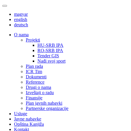
magyar
english
deutsch
О nama
Projekti
HU-SRB IPA
RO-SRB IPA
Tender GIS
Nađi svoj sport
Plan rada
ICR Tim
Dokumenti
Reference
Drugi o nama
Izveštaji o radu
Finansije
Plan javnih nabavki
Partnerske organizacije
Usluge
Javne nabavke
Opština Kanjiža
Kontakt