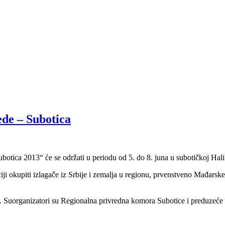
ede – Subotica
tica 2013“ će se održati u periodu od 5. do 8. juna u subotičkoj Hali s
iji okupiti izlagače iz Srbije i zemalja u regionu, prvenstveno Mađars
 Suorganizatori su Regionalna privredna komora Subotice i preduzeće 