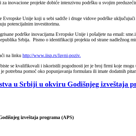
ji zа inovаcione projekte dobiće intenzivnu podršku u svojim preduzeć
 Evropske Unije koji u sebi sadrže i druge vidove podrške uključujuć
uju potencijalnim investitorima.
grisаne podrške inovаcijаmа Evropske Unije i pošaljete na email: sme.in
epublika Srbija. Pismo o identifikaciji projekta od strane nadležnog mi
aći na linku
http://www.iisp.rs/Javni-poziv.
iste se kvalifikovali i iskoristili pogodnosti jer je broj firmi koje mog
potrebna pomoć oko popunjavanja formulara ili imate dodatnih pitanja,
stva u Srbiji u okviru Godišnjeg izveštaja 
 Godišnjeg izveštaja programa (APS)