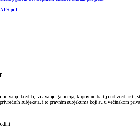
_APS.pdf
E
ravanje kredita, izdavanje garancija, kupovinu hartija od vrednosti, st
a privrednih subjekata, i to pravnim subjektima koji su u većinskom pri
odini