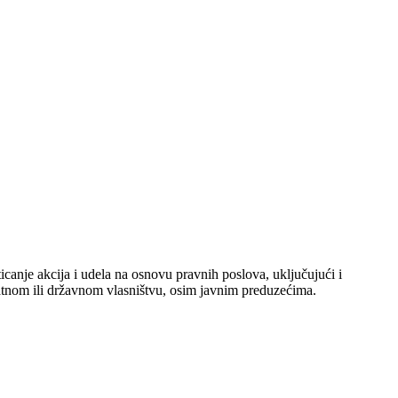
icanje akcija i udela na osnovu pravnih poslova, uključujući i
vatnom ili državnom vlasništvu, osim javnim preduzećima.