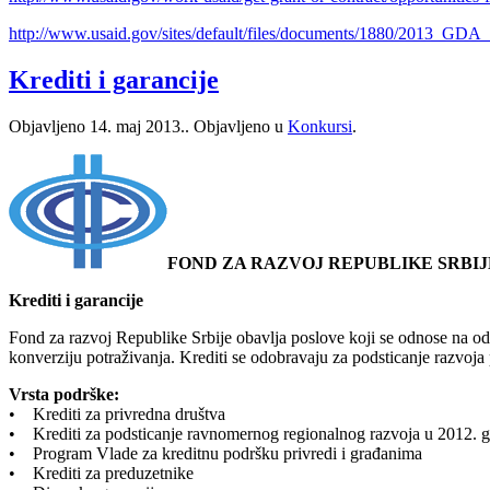
http://www.usaid.gov/sites/default/files/documents/1880/2013_GDA
Krediti i garancije
Objavljeno
14. maj 2013.
. Objavljeno u
Konkursi
.
FOND ZA RAZVOJ REPUBLIKE SRBIJ
Krediti i garancije
Fond za razvoj Republike Srbije obavlja poslove koji se odnose na odob
konverziju potraživanja. Krediti se odobravaju za podsticanje razvoj
Vrsta podrške:
• Krediti za privredna društva
• Krediti za podsticanje ravnomernog regionalnog razvoja u 2012. g
• Program Vlade za kreditnu podršku privredi i građanima
• Krediti za preduzetnike