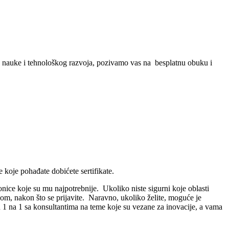
e, nаuke i tehnološkog rаzvojа, pozivamo vas na besplаtnu obuku i
 koje pohađate dobićete sertifikate.
nice koje su mu najpotrebnije. Ukoliko niste sigurni koje oblasti
nom, nakon što se prijavite. Naravno, ukoliko želite, moguće je
u 1 na 1 sa konsultantima na teme koje su vezane za inovacije, a vama