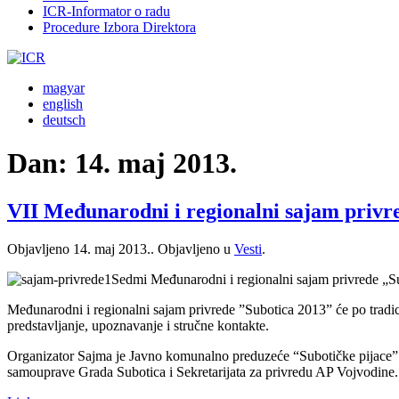
ICR-Informator o radu
Procedure Izbora Direktora
magyar
english
deutsch
Dan:
14. maj 2013.
VII Međunarodni i regionalni sajam privr
Objavljeno
14. maj 2013.
. Objavljeno u
Vesti
.
Sedmi Međunarodni i regionalni sajam privrede „Subo
Međunarodni i regionalni sajam privrede ”Subotica 2013” će po tradic
predstavljanje, upoznavanje i stručne kontakte.
Organizator Sajma je Javno komunalno preduzeće “Subotičke pijace”.
samouprave Grada Subotica i Sekretarijata za privredu AP Vojvodine.