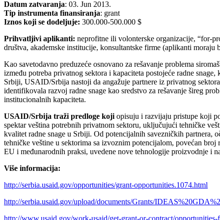
Datum zatvaranja
: 03. Jun 2013.
Tip instrumenta finansiranja
: grant
Iznos koji se dodeljuje:
300.000-500.000 $
Prihvatljivi aplikanti:
neprofitne ili volonterske organizacije, “for-pr
društva, akademske institucije, konsultantske firme (aplikanti moraju
Kao savetodavno preduzeće osnovano za rešavanje problema siromaštva
između potreba privatnog sektora i kapaciteta postojeće radne snage, 
Srbiji, USAID/Srbija nastoji da angažuje partnere iz privatnog sektor
identifikovala razvoj radne snage kao sredstvo za rešavanje šireg pr
institucionalnih kapaciteta.
USAID/Srbija traži predloge koji
opisuju i razvijaju pristupe koji 
spektar veština potrebnih privatnom sektoru, uključujući tehničke vešt
kvalitet radne snage u Srbiji. Od potencijalnih savezničkih partnera, oč
tehničke veštine u sektorima sa izvoznim potencijalom, povećan broj 
EU i međunarodnih praksi, uvedene nove tehnologije proizvodnje i nas
Više informacija:
http://serbia.usaid.gov/opportunities/grant-opportunities.1074.html
http://serbia.usaid.gov/upload/documents/Grants/IDEAS%20G
http://www.usaid.gov/work-usaid/get-grant-or-contract/opportunities