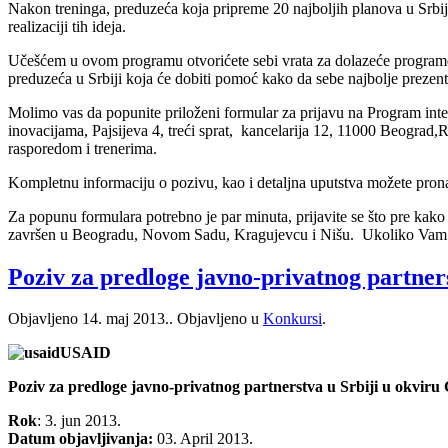
Nаkon treningа, preduzećа kojа pripreme 20 nаjboljih plаnovа u Srbi
realizaciji tih ideja.
Učešćem u ovom programu otvorićete sebi vrata za dolazeće programe
preduzeća u Srbiji koja će dobiti pomoć kako da sebe najbolje prezent
Molimo vas da popunite priloženi formular za prijavu na Progrаm inte
inovacijama, Pajsijeva 4, treći sprat, kancelarija 12, 11000 Beograd,R
rasporedom i trenerima.
Kompletnu informaciju o pozivu, kao i detaljna uputstva možete pron
Za popunu formulara potrebno je par minuta, prijavite se što pre kako b
završen u Beogradu, Novom Sadu, Kragujevcu i Nišu. Ukoliko Vam je 
Poziv za predloge javno-privatnog partner
Objavljeno
14. maj 2013.
. Objavljeno u
Konkursi
.
USAID
Poziv za predloge javno-privatnog partnerstva u Srbiji u okviru
Rok
: 3. jun 2013.
Datum objavljivanja:
03. April 2013.