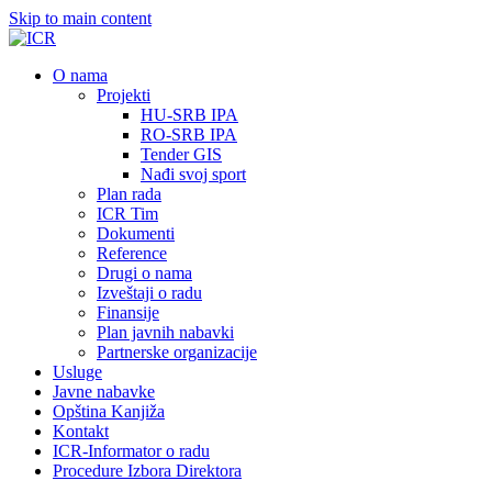
Skip to main content
О nama
Projekti
HU-SRB IPA
RO-SRB IPA
Tender GIS
Nađi svoj sport
Plan rada
ICR Tim
Dokumenti
Reference
Drugi o nama
Izveštaji o radu
Finansije
Plan javnih nabavki
Partnerske organizacije
Usluge
Javne nabavke
Opština Kanjiža
Kontakt
ICR-Informator o radu
Procedure Izbora Direktora