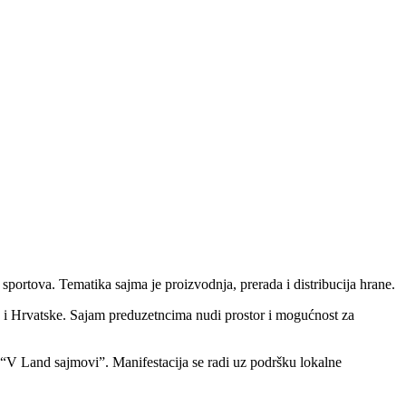
portova. Tematika sajma je proizvodnja, prerada i distribucija hrane.
ke i Hrvatske. Sajam preduzetncima nudi prostor i mogućnost za
“V Land sajmovi”. Manifestacija se radi uz podršku lokalne