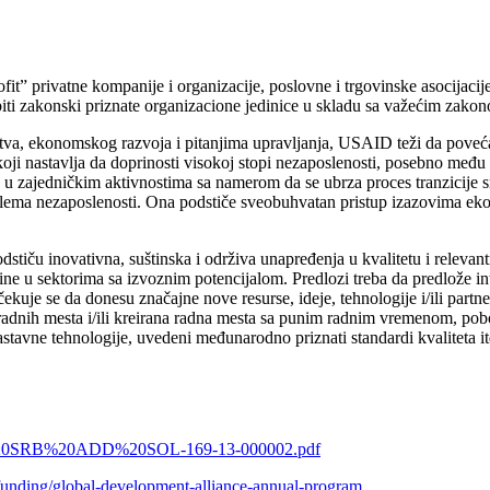
ofit” privatne kompanije i organizacije, poslovne i trgovinske asocijaci
 biti zakonski priznate organizacione jedinice u skladu sa važećim zakon
, ekonomskog razvoja i pitanjima upravljanja, USAID teži da poveća r
koji nastavlja da doprinosti visokoj stopi nezaposlenosti, posebno međ
a u zajedničkim aktivnostima sa namerom da se ubrza proces tranzicije s
oblema nezaposlenosti. Ona podstiče sveobuhvatan pristup izazovima eko
podstiču inovativna, suštinska i održiva unapređenja u kvalitetu i releva
ine u sektorima sa izvoznim potencijalom. Predlozi treba da predlože int
ekuje se da donesu značajne nove resurse, ideje, tehnologije i/ili partner
radnih mesta i/ili kreirana radna mesta sa punim radnim vremenom, pob
tavne tehnologije, uvedeni međunarodno priznati standardi kvaliteta it
DA%20SRB%20ADD%20SOL-169-13-000002.pdf
-funding/global-development-alliance-annual-program