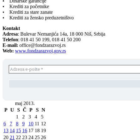
• Dinarske garancije
• Krediti za početnike
• Krediti za stare zanate
• Krediti za žensko preduzetništvo
Kontakt
Adresa
: Bulevar Nemanjića 14a, 18 000 Niš, Srbija
Telefon
: 018 41 50 199, 018 41 50 200
E-mail:
office@fondzarazvoj.rs
Web:
www.fondzarazvoj.gov.rs
maj 2013.
P
U
S
Č
P
S
N
1
2
3
4
5
6
7
8
9
10
11
12
13
14
15
16
17
18
19
20
21
22
23
24
25
26