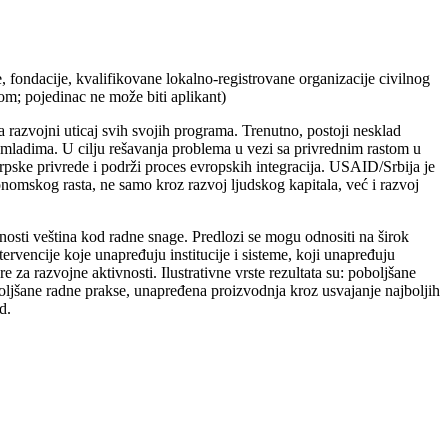
je, fondacije, kvalifikovane lokalno-registrovane organizacije civilnog
om; pojedinac ne može biti aplikant)
azvojni uticaj svih svojih programa. Trenutno, postoji nesklad
u mladima. U cilju rešavanja problema u vezi sa privrednim rastom u
rpske privrede i podrži proces evropskih integracija. USAID/Srbija je
nomskog rasta, ne samo kroz razvoj ljudskog kapitala, već i razvoj
ntnosti veština kod radne snage. Predlozi se mogu odnositi na širok
ervencije koje unapređuju institucije i sisteme, koji unapređuju
e za razvojne aktivnosti. Ilustrativne vrste rezultata su: poboljšane
oljšane radne prakse, unapređena proizvodnja kroz usvajanje najboljih
d.